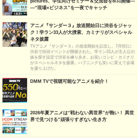
pictures、学生向けセミナー＆交流会を8/31開催―
―“現場×ビジネス”を一夜でキャッチ
アニメ『サンダー３』放送開始日に渋谷をジャッ
ク！学ラン33人が大捜索、カミナリがスペシャル
ネタ披露
TVアニメ『サンダー３』の放送開始を記念し、7月8日に
渋谷で街頭イベントが開催された。学ラン33人が主人公の
妹を探す設定で渋谷を練り歩き、お笑いコンビ・カミナリ
がスペシャルネタを披露。ハプニングも笑いに変えて会場
を盛り上げた。
DMM TVで視聴可能なアニメを紹介！
2026年夏アニメは“戦わない異世界”が熱い！ 異世
界で見つける“頑張りすぎない生き方