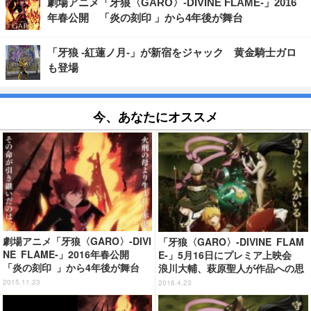
劇場アニメ「牙狼〈GARO〉-DIVINE FLAME-」2016
年春公開 「炎の刻印 」から4年後が舞台
「牙狼 -紅蓮ノ月-」が新宿をジャック 黄金騎士ガロ
も登場
今、あなたにオススメ
劇場アニメ「牙狼〈GARO〉-DIVI
「牙狼〈GARO〉-DIVINE FLAM
NE FLAME-」2016年春公開
E-」5月16日にプレミア上映会
「炎の刻印 」から4年後が舞台
浪川大輔、萩原聖人が作品への思
いを語る
2015.11.23
2016.4.23