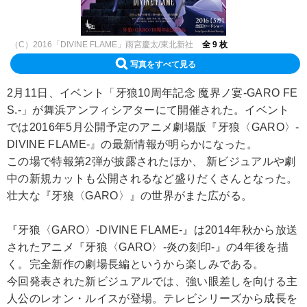
（C）2016「DIVINE FLAME」雨宮慶太/東北新社
全 9 枚
写真をすべて見る
2月11日、イベント「牙狼10周年記念 魔界ノ宴-GARO FE
S.-」が舞浜アンフィシアターにて開催された。イベント
では2016年5月公開予定のアニメ劇場版『牙狼〈GARO〉-
DIVINE FLAME-』の最新情報が明らかになった。
この場で特報第2弾が披露されたほか、 新ビジュアルや劇
中の新規カットも公開されるなど盛りだくさんとなった。
壮大な『牙狼〈GARO〉』の世界がまた広がる。
『牙狼〈GARO〉-DIVINE FLAME-』は2014年秋から放送
されたアニメ『牙狼〈GARO〉-炎の刻印-』の4年後を描
く。完全新作の劇場長編というから楽しみである。
今回発表された新ビジュアルでは、強い眼差しを向ける主
人公のレオン・ルイスが登場。テレビシリーズから成長を