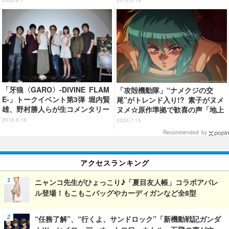
2016.5.19
「牙狼〈GARO〉-DIVINE FLAM
「攻殻機動隊」“ナメクジの交
E-」トークイベント第3弾 堀内賢
尾”がトレンド入り!? 素子がヌメ
雄、野村勝人らが生コメンタリー
ヌメ☆原作準拠で歓喜の声「地上
波でギリギリ流せるレベル」「か
2016.6.16
2026.7.15
なり頑張ったな」「制作陣に感謝
Recommended by
してもしきれない」第2話【ネタ
バレあり反応まとめ】
アクセスランキング
ニャンコ先生がひょっこり♪「夏目友人帳」コラボアパレ
ル登場！もこもこバッグやカーディガンなど全8型
“任務了解”、“行くよ、サンドロック”「新機動戦記ガンダ