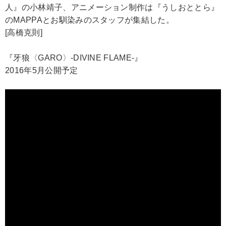
人』の小林靖子、アニメーション制作は『うしおととら』
のMAPPAとお馴染みのスタッフが集結した。
[高橋克則]
『牙狼〈GARO〉-DIVINE FLAME-』
2016年5月公開予定