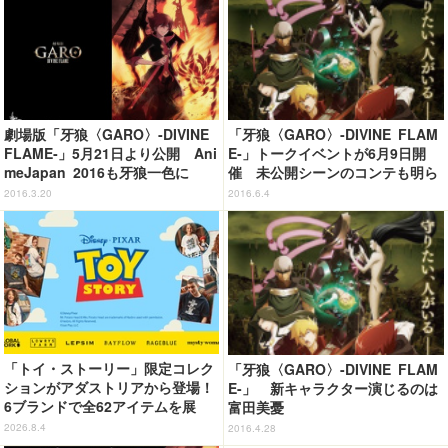
劇場版「牙狼〈GARO〉‐DIVINE
「牙狼〈GARO〉‐DIVINE FLAM
FLAME‐」5月21日より公開 Ani
E‐」トークイベントが6月9日開
meJapan 2016も牙狼一色に
催 未公開シーンのコンテも明ら
かに
2016.3.20
2016.6.4
「トイ・ストーリー」限定コレク
「牙狼〈GARO〉-DIVINE FLAM
ションがアダストリアから登場！
E-」 新キャラクター演じるのは
6ブランドで全62アイテムを展
富田美憂
開 店舗で購入するとオリジナル
2026.8.4
2016.4.28
マグネットをプレゼント☆