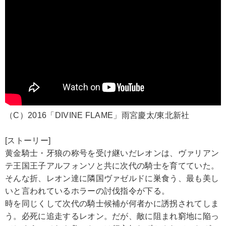
（C）2016「DIVINE FLAME」雨宮慶太/東北新社
[ストーリー]
黄金騎士・牙狼の称号を受け継いだレオンは、ヴァリアン
テ王国王子アルフォンソと共に次代の騎士を育てていた。
そんな折、レオン達に隣国ヴァゼルドに巣食う、最も美し
いと言われているホラーの討伐指令が下る。
時を同じくして次代の騎士候補が何者かに誘拐されてしま
う。必死に追走するレオン。だが、敵に阻まれ窮地に陥っ