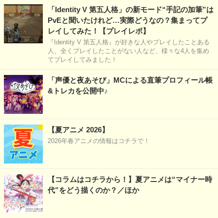
「Identity V 第五人格」の新モード“手記の加筆”は
PvEと聞いたけれど…実際どうなの？集まってプ
レイしてみた！【プレイレポ】
『Identity V 第五人格』が好きな人やプレイしたことある
人、全くプレイしたことがない人など、様々な4人を集め
てプレイしてみました！
「声優と夜あそび」MCによる直筆プロフィール帳
&トレカを公開中♪
【夏アニメ 2026】
2026年春アニメの情報はコチラで！
【コラムはコチラから！】夏アニメは“マイナー時
代”をどう描くのか？／ほか