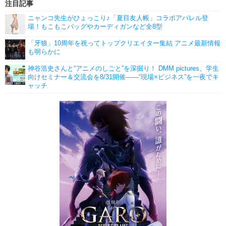
注目記事
ニャンコ先生がひょっこり♪「夏目友人帳」コラボアパレル登
場！もこもこバッグやカーディガンなど全8型
「牙狼」10周年を祝ってトップクリエイター集結 アニメ最新情報
も明らかに
神谷浩史さんと“アニメのしごと”を深掘り！ DMM pictures、学生
向けセミナー＆交流会を8/31開催――“現場×ビジネス”を一夜でキ
ャッチ