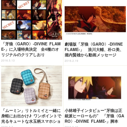
「牙狼〈GARO〉-DIVINE FLAM
劇場版「牙狼〈GARO〉‐DIVINE
E-」に入場特典決定 全4種のオ
FLAME‐」 浪川大輔、朴ロ美、
リジナルのクリアしおり
堀内賢雄から動画メッセージ
2016.5.13
2016.2.19
「ムーミン」リトルミイと一緒に
小林靖子インタビュー“牙狼は正
身軽にお出かけ♪ ワンポイントで
統派ヒーローもの” 「牙狼〈GA
光るキュートな水玉柄スマホショ
RO〉-DIVINE FLAME-」脚本
ルダーが新登場！
2026.8.7