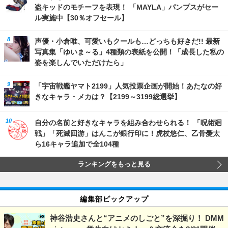
盗キッドのモチーフを表現！ 「MAYLA」パンプスがセー
ル実施中【30％オフセール】
声優・小倉唯、可愛いもクールも…どっちも好きだ!! 最新
写真集「ゆいま～る」4種類の表紙を公開！「成長した私の
姿を楽しんでいただけたら」
「宇宙戦艦ヤマト2199」人気投票企画が開始！あたなの好
きなキャラ・メカは？【2199～3199総選挙】
自分の名前と好きなキャラを組み合わせられる！ 「呪術廻
戦」「死滅回游」はんこが銀行印に！虎杖悠仁、乙骨憂太
ら16キャラ追加で全104種
ランキングをもっと見る
編集部ピックアップ
神谷浩史さんと“アニメのしごと”を深掘り！ DMM