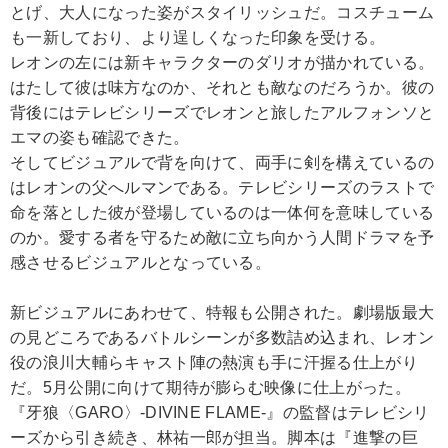
とげ、大人になった姿がスタイリッシュだ。コスチューム
も一新しており、より逞しくなった印象を受ける。
レオンの左には新キャラクターのダリオが描かれている。
はたして彼は味方なのか、それとも敵なのだろうか。彼の
背後にはテレビシリーズでレオンと旅したアルフォンソと
エマの姿も確認できた。
そしてビジュアルで背を向けて、両手に剣を構えているの
はレオンの父へルマンである。テレビシリーズのラストで
命を落とした彼が登場しているのは一体何を意味している
のか。愛する者を守るため敵に立ち向かう人間ドラマを予
感させるビジュアルとなっている。
新ビジュアルにあわせて、特報も公開された。劇場版最大
の見どころであるバトルシーンが多数詰め込まれ、レオン
役の浪川大輔らキャスト陣の熱演も手に汗握る仕上がり
だ。5月公開に向けて期待が膨らむ映像に仕上がった。
『牙狼〈GARO〉-DIVINE FLAME-』の監督はテレビシリ
ーズから引き続き、林祐一郎が担当。脚本は『進撃の巨