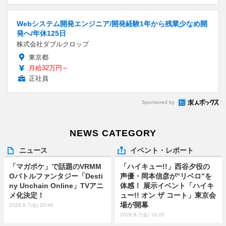
Webシステム開発エンジニア/開発経験1年から残業少なめ開
発へ/年休125日
株式会社ダブルクロップ
東京都
月給32万円～
正社員
Sponsored by
NEWS CATEGORY
ニュース
イベント・レポート
「マガポケ」で話題のVRMM
「ハイキュー!!」西谷夕役の
Oバトルファンタジー「Desti
声優・岡本信彦が”リベロ”を
ny Unchain Online」TVアニ
体感！ 展示イベント「ハイキ
メ化決定！
ュー!! オン ザ コート」東京会
場が開幕
2026.8.7(金) 20:45
2026.8.7(金) 18:20