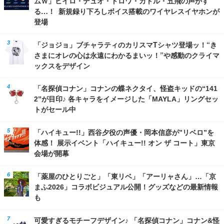
ムＷ」ヒイロ・デュオ・トロワ・カトル・五飛の声がす
る…！ 新規録り下ろしボイス搭載のワイヤレスイヤホンが
登場
「ジョジョ」ブチャラティのカリスマTシャツ登場ッ！“き
さまにオレの心は永遠にわかるまいッ！”や感動のクライマ
ックスをデザイン
「名探偵コナン」コナンの蝶ネクタイ、怪盗キッドの“141
2”が目印♪ 各キャラをイメージした「MAYLA」リングセッ
トがセール中
「ハイキュー!!」西谷夕役の声優・岡本信彦が”リベロ”を
体感！ 展示イベント「ハイキュー!! オン ザ コート」東京
会場が開幕
「薬屋のひとりごと」「東リベ」「アーリャさん」…「京
まふ2026」コラボビジュアル公開！グッズなどの最新情報
も
可愛すぎるモチーフデザイン♪ 「名探偵コナン」コナン&怪