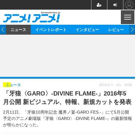
CL
ム
ニュース
イベントレポート
インタビュー
レビュー
ニュース
アニメ
映画/ドラマ
イベントレポート
マンガ
ノベル
アニメ
映画
インタビュー
音楽
声優
ライブ
舞台
スタッフ
声優
レビュー
2016.2.11（木） 18:30
ニュース
「牙狼〈GARO〉-DIVINE FLAME-」2016年5
ゲーム
グッズ
海外イベント
ビジネス
俳優・タレント
アーティスト
アニメ
実写
動画
月公開 新ビジュアル、特報、新規カットを発表
イベント
海外
ビジネス
書評
イベント
アニメ
映画/ドラマ
連載・コラム
2月11日、「牙狼10周年記念 魔界ノ宴-GARO FES.-」にて5月公開
予定のアニメ劇場版『牙狼〈GARO〉-DIVINE FLAME-』の最新情報
ゲーム
座談会
アニメ！アニメ！TV
ABEMA Cafe
が明らかになった。