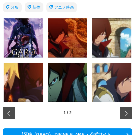
牙狼
新作
アニメ映画
‹
1
/
2
『牙狼〈GARO〉-DIVINE FLAME-』公式サイト