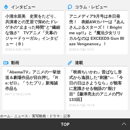
インタビュー
コラム・レビュー
小清水亜美 史実をたどり、
アニメディア9月号は本日発
共演者との芝居で深めたドレ
売！ 表紙&Wカバーは『あん
ゲネの“止まった時間”と“繊細
さんぶるスターズ！！Bright
な強さ” TVアニメ「天幕の
me up!!』と『魔法少女リリ
ジャードゥーガル」インタビ
カルなのは EXCEEDS Gun Bl
ュー（８）
aze Vengeance』！
2026.8.3(月) 18:00
2026.8.7(金) 15:01
動画
連載
「AbemaTV」アニメの一挙放
「映画ちいかわ」昔ばなし形
送＆劇場作品が目白押し 「R
式から逸脱した“刺激”― 「今
e:ゼロ」「うたプリ」新海誠
日の日はさようなら」が観客
作品も
に意識させる物語の“裂け
目”【藤津亮太のアニメの門V
2017.3.18(土) 9:06
133回】
2026.8.7(金) 19:15
ホーム
›
ニュース
›
実写映画・ドラマ
›
記事
TOP