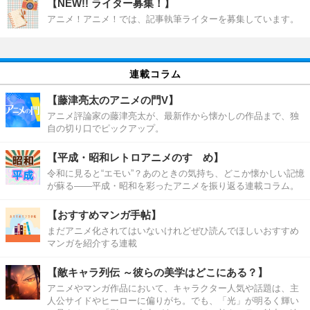
【NEW!! ライター募集！】
アニメ！アニメ！では、記事執筆ライターを募集しています。
連載コラム
【藤津亮太のアニメの門V】
アニメ評論家の藤津亮太が、最新作から懐かしの作品まで、独
自の切り口でピックアップ。
【平成・昭和レトロアニメのすゝめ】
令和に見ると“エモい”？あのときの気持ち、どこか懐かしい記憶
が蘇る――平成・昭和を彩ったアニメを振り返る連載コラム。
【おすすめマンガ手帖】
まだアニメ化されてはいないけれどぜひ読んでほしいおすすめ
マンガを紹介する連載
【敵キャラ列伝 ～彼らの美学はどこにある？】
アニメやマンガ作品において、キャラクター人気や話題は、主
人公サイドやヒーローに偏りがち。でも、「光」が明るく輝い