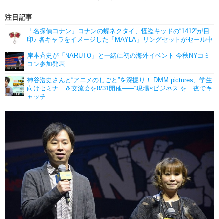
注目記事
「名探偵コナン」コナンの蝶ネクタイ、怪盗キッドの“1412”が目
印♪ 各キャラをイメージした「MAYLA」リングセットがセール中
岸本斉史が「NARUTO」と一緒に初の海外イベント 今秋NYコミ
コン参加発表
神谷浩史さんと“アニメのしごと”を深掘り！ DMM pictures、学生
向けセミナー＆交流会を8/31開催――“現場×ビジネス”を一夜でキ
ャッチ