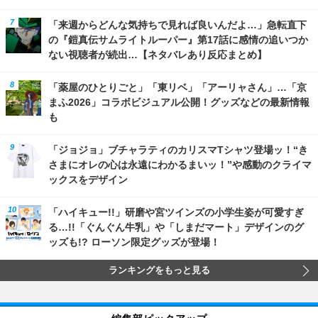
「来週からどんな気持ちで見れば良いんだよ…」急転直下
の『鎧真伝サムライトルーパー』第17話に感情の追いつか
ない視聴者が続出…【ネタバレあり反応まとめ】
「薬屋のひとりごと」「東リベ」「アーリャさん」…「京
まふ2026」コラボビジュアル公開！グッズなどの最新情報
も
「ジョジョ」ブチャラティのカリスマTシャツ登場ッ！“き
さまにオレの心は永遠にわかるまいッ！”や感動のクライマ
ックスをデザイン
「ハイキュー!!」研磨や宮ツインズの小学生姿が可愛すぎ
る…!!「ぐんぐん牛乳」や「しまだマート」デザインのグ
ッズも!? ローソン限定グッズが登場！
ランキングをもっと見る