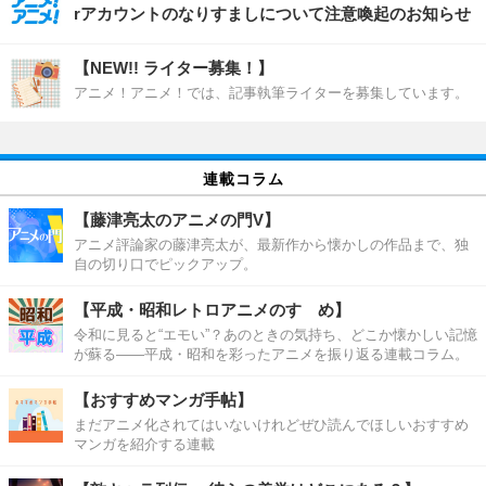
rアカウントのなりすましについて注意喚起のお知らせ
【NEW!! ライター募集！】
アニメ！アニメ！では、記事執筆ライターを募集しています。
連載コラム
【藤津亮太のアニメの門V】
アニメ評論家の藤津亮太が、最新作から懐かしの作品まで、独
自の切り口でピックアップ。
【平成・昭和レトロアニメのすゝめ】
令和に見ると“エモい”？あのときの気持ち、どこか懐かしい記憶
が蘇る――平成・昭和を彩ったアニメを振り返る連載コラム。
【おすすめマンガ手帖】
まだアニメ化されてはいないけれどぜひ読んでほしいおすすめ
マンガを紹介する連載