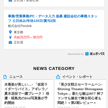
正社員 / 派遣社員
事務/営業事務/PC・データ入力 急募 建設会社の事務スタッ
フ 土日休み/年休120日/賞与2回
株式会社Perslink
東京都
月給25万円～36万円
正社員
Sponsored by
NEWS CATEGORY
ニュース
イベント・レポート
水着姿が美しい…♪ 「仮面ラ
「美少女戦士セーラームーン-
イダーリバイス」アギレラ／
Shining Theater Shinagawa
夏木花役で一躍ブレーク！ 俳
Tokyo-」新たな敵はAI!? 神フ
優・椛島光の2nd写真集が予
ァンサも健在で舞台初心者も
約開始
悶絶！＜第2期レビュー＞
2026.8.6(木) 20:30
2026.8.6(木) 17:15