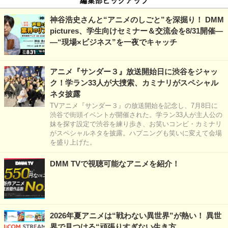
編集部ピックアップ
神谷浩史さんと“アニメのしごと”を深掘り！ DMM
pictures、学生向けセミナー＆交流会を8/31開催―
―“現場×ビジネス”を一夜でキャッチ
アニメ『サンダー３』放送開始日に渋谷をジャッ
ク！学ラン33人が大捜索、カミナリがスペシャル
ネタ披露
TVアニメ『サンダー３』の放送開始を記念し、7月8日に
渋谷で街頭イベントが開催された。学ラン33人が主人公の
妹を探す設定で渋谷を練り歩き、お笑いコンビ・カミナリ
がスペシャルネタを披露。ハプニングも笑いに変えて会場
を盛り上げた。
DMM TVで視聴可能なアニメを紹介！
2026年夏アニメは“戦わない異世界”が熱い！ 異世
界で見つける“頑張りすぎない生き方