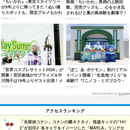
『ちいかわ』×東京スカイツリー
映画「ちいかわ」異例の上映回
が3年ぶりに帰ってきた！ぬい撮
数、完売グッズも… 心をかき乱
りスポットも、限定グルメもかわ
されるひと夏の島体験を劇場で！
いすぎる…！【レポ】
【ネタバレなし初日レポ】
2026.7.10
2026.7.24
「世界コスプレサミット2026」が
「ぽこ あ ポケモン」初のリアル
閉幕！宮田俊哉がサプライズ＆中
イベント開催！“生息地づくり”を
川翔子は19年ぶりゲスト出演！メ
体験!? ワニノコ・ミズゴロウ・
イン会場では延べ25万9000人が
アシマリもワクワク☆ 「ブクブ
2026.8.4
2026.8.5
来場
クうみぞこの街」in横浜赤レンガ
Recommended by
倉庫 ～8月9日まで【レポート】
アクセスランキング
「名探偵コナン」コナンの蝶ネクタイ、怪盗キッドの“141
2”が目印♪ 各キャラをイメージした「MAYLA」リングセ