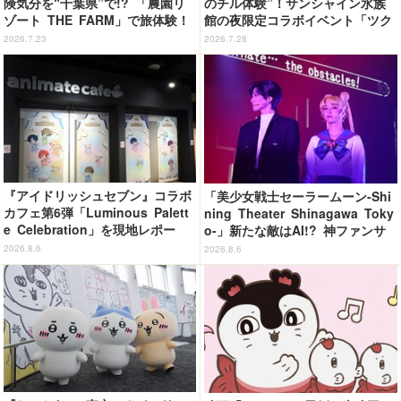
険気分を“千葉県”で!? 「農園リ
のチル体験”！サンシャイン水族
ゾート THE FARM」で旅体験！
館の夜限定コラボイベント「ツク
【レポ】
ヨミアクアリウム」が癒やしすぎ
2026.7.23
2026.7.28
た【体験レポ】
『アイドリッシュセブン』コラボ
「美少女戦士セーラームーン-Shi
カフェ第6弾「Luminous Palett
ning Theater Shinagawa Toky
e Celebration」を現地レポー
o-」新たな敵はAI!? 神ファンサ
ト 4グループの世界観を落とし
も健在で舞台初心者も悶絶！＜第
2026.8.6
2026.8.6
込んだオリジナルフード＆ドリン
2期レビュー＞
クに注目♪