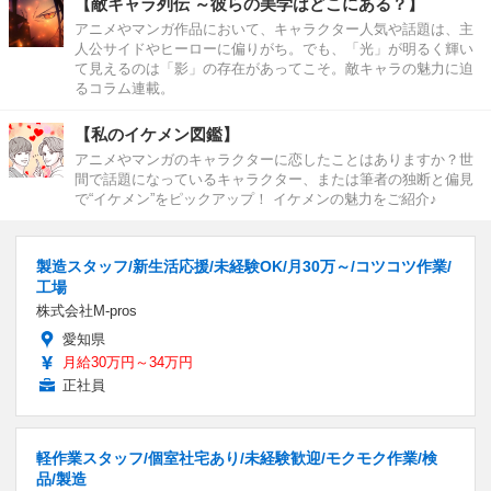
【敵キャラ列伝 ～彼らの美学はどこにある？】
アニメやマンガ作品において、キャラクター人気や話題は、主
人公サイドやヒーローに偏りがち。でも、「光」が明るく輝い
て見えるのは「影」の存在があってこそ。敵キャラの魅力に迫
るコラム連載。
【私のイケメン図鑑】
アニメやマンガのキャラクターに恋したことはありますか？世
間で話題になっているキャラクター、または筆者の独断と偏見
で“イケメン”をピックアップ！ イケメンの魅力をご紹介♪
製造スタッフ/新生活応援/未経験OK/月30万～/コツコツ作業/
工場
株式会社M-pros
愛知県
月給30万円～34万円
正社員
軽作業スタッフ/個室社宅あり/未経験歓迎/モクモク作業/検
品/製造