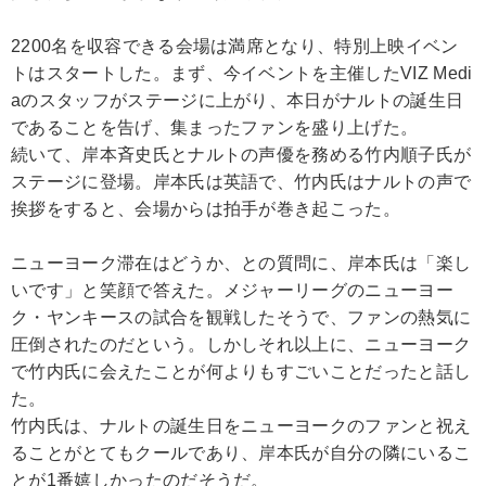
2200名を収容できる会場は満席となり、特別上映イベン
トはスタートした。まず、今イベントを主催したVIZ Medi
aのスタッフがステージに上がり、本日がナルトの誕生日
であることを告げ、集まったファンを盛り上げた。
続いて、岸本斉史氏とナルトの声優を務める竹内順子氏が
ステージに登場。岸本氏は英語で、竹内氏はナルトの声で
挨拶をすると、会場からは拍手が巻き起こった。
ニューヨーク滞在はどうか、との質問に、岸本氏は「楽し
いです」と笑顔で答えた。メジャーリーグのニューヨー
ク・ヤンキースの試合を観戦したそうで、ファンの熱気に
圧倒されたのだという。しかしそれ以上に、ニューヨーク
で竹内氏に会えたことが何よりもすごいことだったと話し
た。
竹内氏は、ナルトの誕生日をニューヨークのファンと祝え
ることがとてもクールであり、岸本氏が自分の隣にいるこ
とが1番嬉しかったのだそうだ。