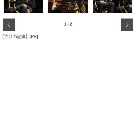
‹
1
/
2
【注目の記事】[PR]