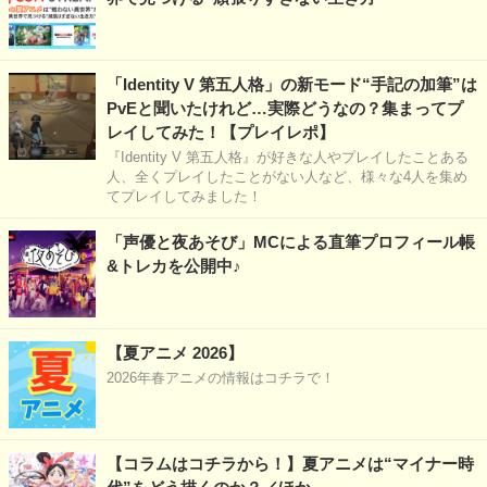
「Identity V 第五人格」の新モード“手記の加筆”は
PvEと聞いたけれど…実際どうなの？集まってプ
レイしてみた！【プレイレポ】
『Identity V 第五人格』が好きな人やプレイしたことある
人、全くプレイしたことがない人など、様々な4人を集め
てプレイしてみました！
「声優と夜あそび」MCによる直筆プロフィール帳
&トレカを公開中♪
【夏アニメ 2026】
2026年春アニメの情報はコチラで！
【コラムはコチラから！】夏アニメは“マイナー時