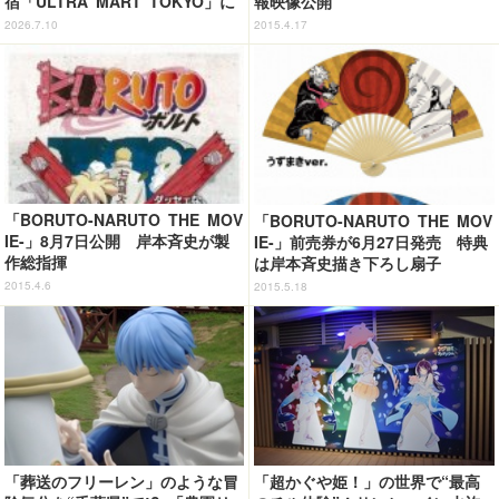
宿「ULTRA MART TOKYO」に
報映像公開
行ってきた【レポ】
2026.7.10
2015.4.17
「BORUTO-NARUTO THE MOV
「BORUTO-NARUTO THE MOV
IE-」8月7日公開 岸本斉史が製
IE-」前売券が6月27日発売 特典
作総指揮
は岸本斉史描き下ろし扇子
2015.4.6
2015.5.18
「葬送のフリーレン」のような冒
「超かぐや姫！」の世界で“最高