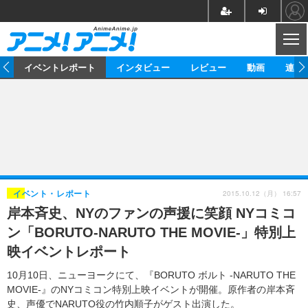
CL
ス
イベントレポート
インタビュー
レビュー
動画
連載
ニュース
アニメ
映画/ドラマ
イベントレポート
マンガ
ノベル
アニメ
映画
インタビュー
音楽
声優
ライブ
舞台
スタッフ
声優
レビュー
2015.10.12（月） 16:57
イベント・レポート
岸本斉史、NYのファンの声援に笑顔 NYコミコ
ゲーム
グッズ
海外イベント
ビジネス
俳優・タレント
アーティスト
アニメ
実写
動画
ン「BORUTO-NARUTO THE MOVIE-」特別上
イベント
海外
ビジネス
書評
イベント
アニメ
映画/ドラマ
連載・コラム
映イベントレポート
ゲーム
座談会
アニメ！アニメ！TV
ABEMA Cafe
10月10日、ニューヨークにて、『BORUTO ボルト -NARUTO THE
MOVIE-』のNYコミコン特別上映イベントが開催。原作者の岸本斉
史、声優でNARUTO役の竹内順子がゲスト出演した。