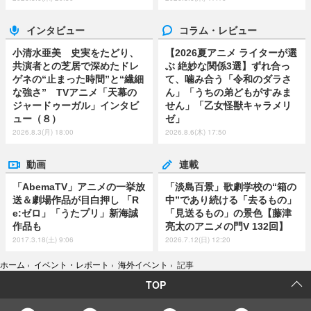
インタビュー
コラム・レビュー
小清水亜美 史実をたどり、
【2026夏アニメ ライターが選
共演者との芝居で深めたドレ
ぶ 絶妙な関係3選】ずれ合っ
ゲネの“止まった時間”と“繊細
て、噛み合う「令和のダラさ
な強さ” TVアニメ「天幕の
ん」「うちの弟どもがすみま
ジャードゥーガル」インタビ
せん」「乙女怪獣キャラメリ
ュー（８）
ゼ」
2026.8.3(月) 18:00
2026.8.6(木) 17:50
動画
連載
「AbemaTV」アニメの一挙放
「淡島百景」歌劇学校の“箱の
送＆劇場作品が目白押し 「R
中”であり続ける「去るもの」
e:ゼロ」「うたプリ」新海誠
「見送るもの」の景色【藤津
作品も
亮太のアニメの門V 132回】
2017.3.18(土) 9:06
2026.7.12(日) 12:20
ホーム
›
イベント・レポート
›
海外イベント
›
記事
TOP