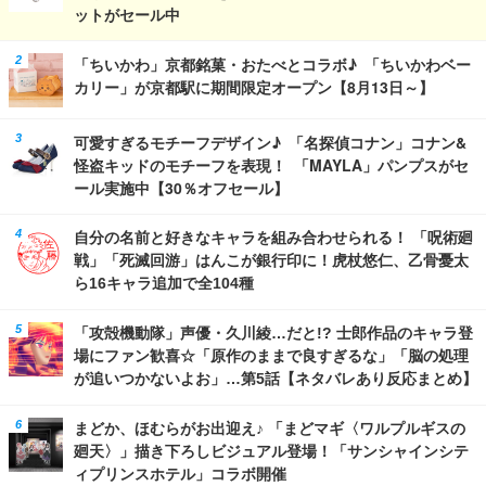
ットがセール中
「ちいかわ」京都銘菓・おたべとコラボ♪ 「ちいかわベー
カリー」が京都駅に期間限定オープン【8月13日～】
可愛すぎるモチーフデザイン♪ 「名探偵コナン」コナン&
怪盗キッドのモチーフを表現！ 「MAYLA」パンプスがセ
ール実施中【30％オフセール】
自分の名前と好きなキャラを組み合わせられる！ 「呪術廻
戦」「死滅回游」はんこが銀行印に！虎杖悠仁、乙骨憂太
ら16キャラ追加で全104種
「攻殻機動隊」声優・久川綾…だと!? 士郎作品のキャラ登
場にファン歓喜☆「原作のままで良すぎるな」「脳の処理
が追いつかないよお」…第5話【ネタバレあり反応まとめ】
まどか、ほむらがお出迎え♪ 「まどマギ〈ワルプルギスの
廻天〉」描き下ろしビジュアル登場！「サンシャインシテ
ィプリンスホテル」コラボ開催