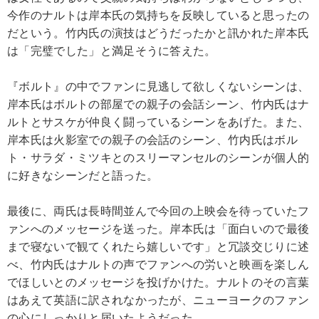
今作のナルトは岸本氏の気持ちを反映していると思ったの
だという。竹内氏の演技はどうだったかと訊かれた岸本氏
は「完璧でした」と満足そうに答えた。
『ボルト』の中でファンに見逃して欲しくないシーンは、
岸本氏はボルトの部屋での親子の会話シーン、竹内氏はナ
ルトとサスケが仲良く闘っているシーンをあげた。また、
岸本氏は火影室での親子の会話のシーン、竹内氏はボル
ト・サラダ・ミツキとのスリーマンセルのシーンが個人的
に好きなシーンだと語った。
最後に、両氏は長時間並んで今回の上映会を待っていたフ
ァンへのメッセージを送った。岸本氏は「面白いので最後
まで寝ないで観てくれたら嬉しいです」と冗談交じりに述
べ、竹内氏はナルトの声でファンへの労いと映画を楽しん
でほしいとのメッセージを投げかけた。ナルトのその言葉
はあえて英語に訳されなかったが、ニューヨークのファン
の心にしっかりと届いたようだった。