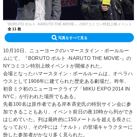
『BORUTO ボルト -NARUTO THE MOVIE-』のNYコミコン特別上映イベント
全 11 枚
写真をすべて見る
10月10日、ニューヨークのハマースタイン・ボールルー
ムにて、『BORUTO ボルト -NARUTO THE MOVIE-』の
NYコミコン特別上映イベントが開催された。
会場となったハマースタイン・ボールルームは、オペラハ
ウスとして1906年に建てられた歴史ある劇場だ。昨年、
初音ミク初のニューヨークライブ「MIKU EXPO 2014 IN
NYC」が行われた場所でもある。
先着100名は原作者である岸本斉史氏の特別サイン会に参
加できることもあり、イベント前日の夜10時から列ができ
はじめていた。列は最終的に150メートルを超える長さに
なっており、その中には『ナルト』の登場キャラクターに
扮した参加者がかなり多く見られた。