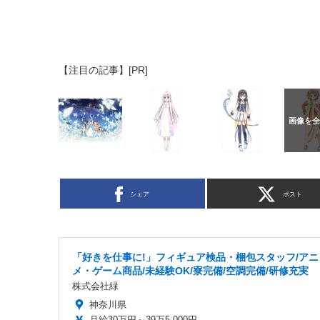
【注目の記事】[PR]
シェア
ポスト
「好きを仕事に!」フィギュア検品・梱包スタッフ/アニ
メ・ゲーム商品/未経験OK/寮完備/空調完備/研修充実
株式会社緑
神奈川県
月給30万円～39万5,000円