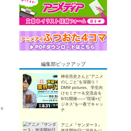
編集部ピックアップ
神谷浩史さんと“アニメ
のしごと”を深掘り！
DMM pictures、学生向
けセミナー＆交流会を
PVも公開
8/31開催――“現場×ビ
ジネス”を一夜でキャッ
送る
チ
アニメ『サンダー３』
放送開始日に渋谷をジ