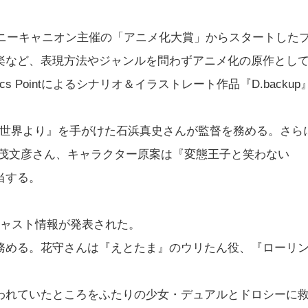
ポニーキャニオン主催の「アニメ化大賞」からスタートした
楽など、表現方法やジャンルを問わずアニメ化の原作とし
 Pointによるシナリオ＆イラストレート作品『D.backup
もと『新世界より』を手がけた石浜真史さんが監督を務める。さら
た志茂文彦さん、キャラクター原案は『変態王子と笑わない
当する。
キャスト情報が発表された。
務める。花守さんは『えとたま』のウリたん役、『ローリ
われていたところをふたりの少女・デュアルとドロシーに