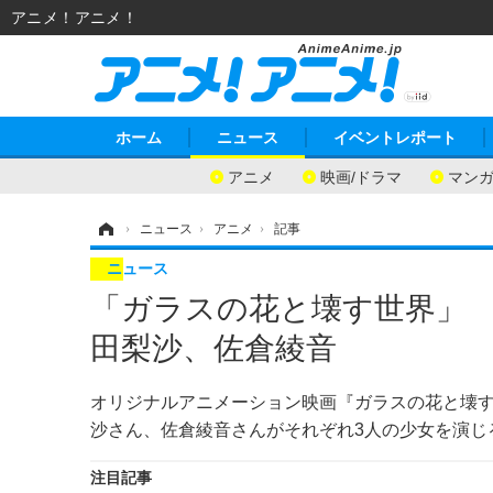
アニメ！アニメ！
ホーム
ニュース
イベントレポート
アニメ
映画/ドラマ
マン
ホーム
›
ニュース
›
アニメ
›
記事
ニュース
「ガラスの花と壊す世界」
田梨沙、佐倉綾音
オリジナルアニメーション映画『ガラスの花と壊
沙さん、佐倉綾音さんがそれぞれ3人の少女を演じ
注目記事