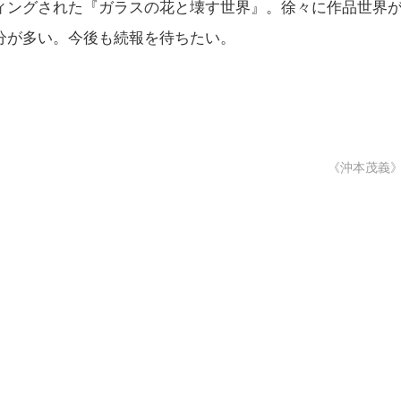
ィングされた『ガラスの花と壊す世界』。徐々に作品世界
分が多い。今後も続報を待ちたい。
《沖本茂義