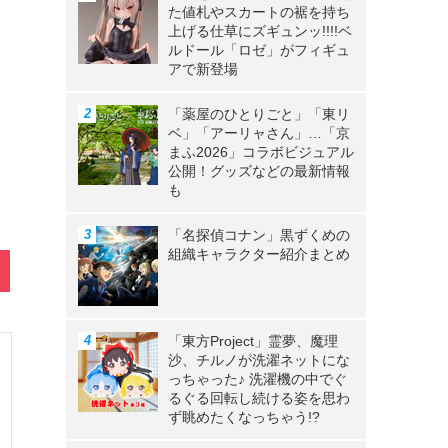
た値札やスカートの裾を持ち
上げる仕草にズギュンッ!!!!ベ
ルドール「ロゼ」がフィギュ
アで新登場
「薬屋のひとりごと」「東リ
ベ」「アーリャさん」…「京
まふ2026」コラボビジュアル
公開！グッズなどの最新情報
も
「名探偵コナン」黒ずくめの
組織キャラクター紹介まとめ
「東方Project」霊夢、魔理
沙、チルノが洗濯ネットにな
っちゃった♪ 洗濯機の中でぐ
るぐる回転し続ける姿を思わ
ず眺めたくなっちゃう!?