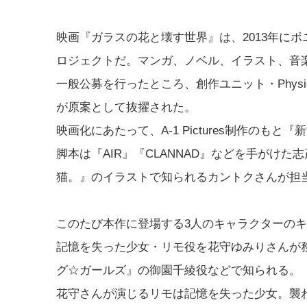
映画『ガラスの花と壊す世界』は、2013年に
ロジェクトだ。マンガ、ノベル、イラスト、音
一般公募を行ったところ、創作ユニット・Physics
が原案として抜擢された。
映画化にあたって、A-1 Pictures制作の
脚本は『AIR』『CLANNAD』などを手がけ
猫。』のイラストで知られるカントクさんが担
このたび本作に登場する3人のキャラクターの
記憶を失った少女・リモ役を花守ゆみりさんが
グ☆ガールズ』の御園千綾役などで知られる。
花守さんが演じるリモは記憶を失った少女。襲