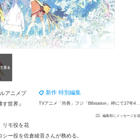
新作 特別編集
ジナルアニメプ
TVアニメ「尚善」フジ「B8station」枠にて27年4月放送決定！尚善（CV.川口莉奈）＆道然（CV.神谷浩史）ら登場の第1弾
壊す世界』
編集部にメッセージを
。リモ役を花
ロシー役を佐倉綾音さんが務める。