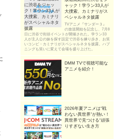
ャック！学ラン33人が
大捜索、カミナリがス
プ
ペシャルネタ披露
TVアニメ『サンダー３』
て
の放送開始を記念し、7月8
日に渋谷で街頭イベントが開催された。学ラン33
』
人が主人公の妹を探す設定で渋谷を練り歩き、お笑
いコンビ・カミナリがスペシャルネタを披露。ハプ
ニングも笑いに変えて会場を盛り上げた。
に
DMM TVで視聴可能な
アニメを紹介！
2026年夏アニメは“戦
ン
わない異世界”が熱い！
異世界で見つける“頑張
りすぎない生き方
救