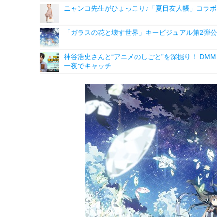
ニャンコ先生がひょっこり♪「夏目友人帳」コラボ
「ガラスの花と壊す世界」キービジュアル第2弾公
神谷浩史さんと“アニメのしごと”を深掘り！ DMM p
一夜でキャッチ