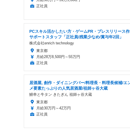
正社員
PCスキル活かしたい方・ゲームPR・プレスリリース作
サポートスタッフ「正社員/残業少なめ/賞与年2回」
株式会社enrich technology
東京都
月給28万8,500円～55万円
正社員
居酒屋, 創作・ダイニングバー/料理長・料理長候補/エ
メ要素たっぷりの人気居酒屋/祖師ヶ谷大蔵
鰻串と牛タン きたぎん 祖師ヶ谷大蔵
東京都
月給30万円～42万円
正社員