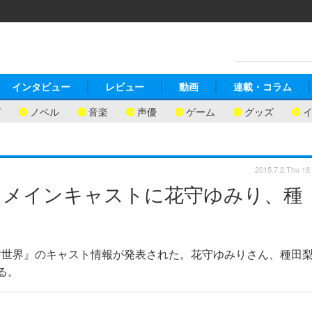
インタビュー
レビュー
動画
連載・コラム
ガ
ノベル
音楽
声優
ゲーム
グッズ
2015.7.2 Thu 18
 メインキャストに花守ゆみり、種
す世界』のキャスト情報が発表された。花守ゆみりさん、種田
る。