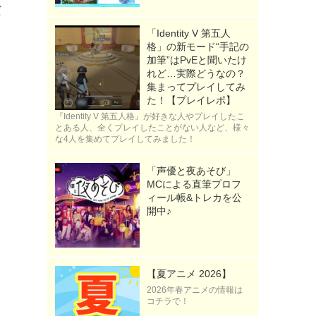
だ
「Identity V 第五人
格」の新モード“手記の
加筆”はPvEと聞いたけ
れど…実際どうなの？
月
集まってプレイしてみ
た！【プレイレポ】
『Identity V 第五人格』が好きな人やプレイしたこ
とある人、全くプレイしたことがない人など、様々
な4人を集めてプレイしてみました！
「声優と夜あそび」
MCによる直筆プロフ
ィール帳&トレカを公
』
開中♪
【夏アニメ 2026】
2026年春アニメの情報は
コチラで！