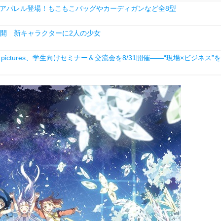
アパレル登場！もこもこバッグやカーディガンなど全8型
開 新キャラクターに2人の少女
ictures、学生向けセミナー＆交流会を8/31開催――“現場×ビジネス”を