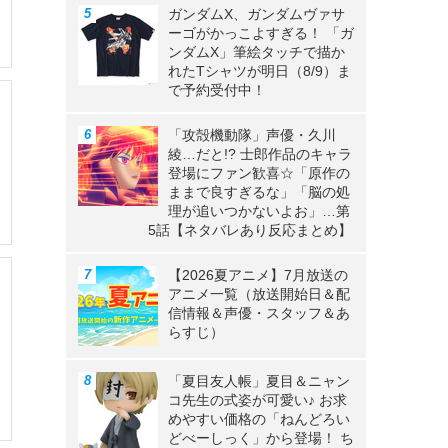
ガンダムX、ガンダムヴァサ
ーゴがかっこよすぎる！ 「ガ
ンダムX」筆絵タッチで描か
れたTシャツが明日（8/9）ま
で予約受付中！
「攻殻機動隊」声優・久川
綾…だと!? 士郎作品のキャラ
登場にファン歓喜☆「原作の
ままで良すぎるな」「脳の処
理が追いつかないよお」…第
5話【ネタバレあり反応まとめ】
【2026夏アニメ】7月放送の
アニメ一覧（放送開始日＆配
信情報＆声優・スタッフ＆あ
らすじ）
「夏目友人帳」夏目＆ニャン
コ先生の式姿が可愛い♪ お求
めやすい価格の「ねんどろい
どべーしっく」から登場！ ち