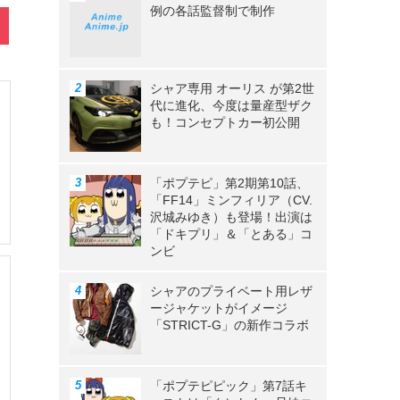
例の各話監督制で制作
シャア専用 オーリス が第2世
代に進化、今度は量産型ザク
も！コンセプトカー初公開
「ポプテピ」第2期第10話、
「FF14」ミンフィリア（CV.
沢城みゆき）も登場！出演は
「ドキプリ」＆「とある」コ
ンビ
シャアのプライベート用レザ
ージャケットがイメージ
「STRICT-G」の新作コラボ
「ポプテピピック」第7話キ