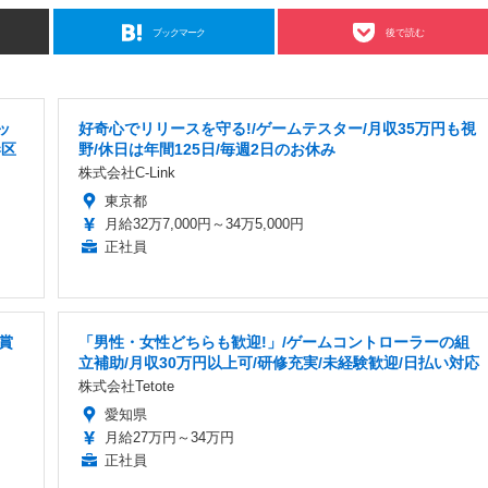
ブックマーク
後で読む
ッ
好奇心でリリースを守る!/ゲームテスター/月収35万円も視
港区
野/休日は年間125日/毎週2日のお休み
株式会社C-Link
東京都
月給32万7,000円～34万5,000円
正社員
賞
「男性・女性どちらも歓迎!」/ゲームコントローラーの組
立補助/月収30万円以上可/研修充実/未経験歓迎/日払い対応
株式会社Tetote
愛知県
月給27万円～34万円
正社員