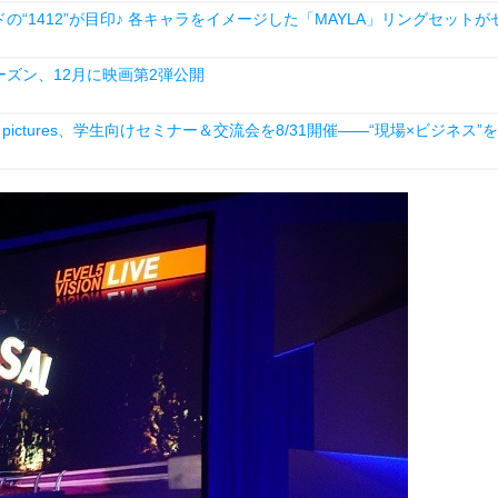
1412”が目印♪ 各キャラをイメージした「MAYLA」リングセットが
ーズン、12月に映画第2弾公開
ictures、学生向けセミナー＆交流会を8/31開催――“現場×ビジネス”を