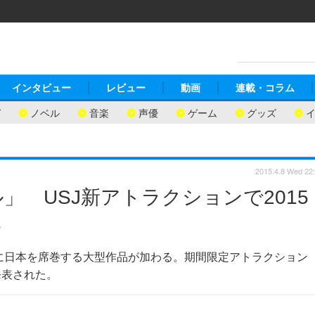
インタビュー
レビュー
動画
連載・コラム
ガ
ノベル
音楽
声優
ゲーム
グッズ
2015.4.8 Wed 22
 USJ新アトラクションで2015
し
ンに日本を席巻する大型作品が加わる。期間限定アトラクション
発表された。