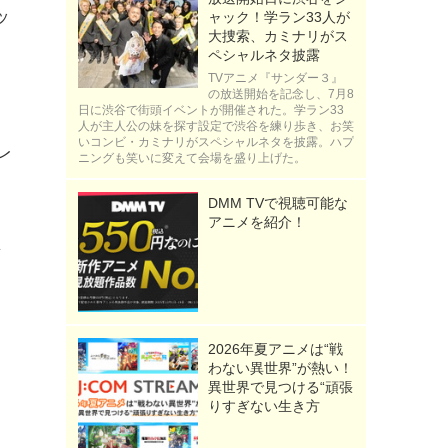
ッ
ャック！学ラン33人が
大捜索、カミナリがス
ペシャルネタ披露
TVアニメ『サンダー３』
の放送開始を記念し、7月8
日に渋谷で街頭イベントが開催された。学ラン33
人が主人公の妹を探す設定で渋谷を練り歩き、お笑
いコンビ・カミナリがスペシャルネタを披露。ハプ
レ
ニングも笑いに変えて会場を盛り上げた。
DMM TVで視聴可能な
アニメを紹介！
2026年夏アニメは“戦
と
わない異世界”が熱い！
異世界で見つける“頑張
ラ
りすぎない生き方