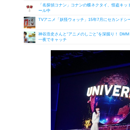
「名探偵コナン」コナンの蝶ネクタイ、怪盗キッドの“
ール中
TVアニメ「妖怪ウォッチ」15年7月にセカンドシ
神谷浩史さんと“アニメのしごと”を深掘り！ DMM p
一夜でキャッチ