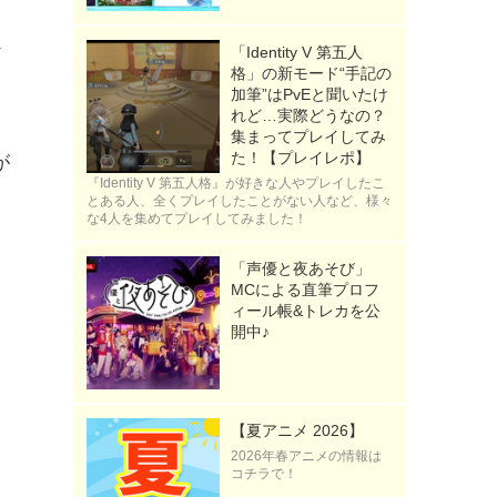
し
シ
「Identity V 第五人
格」の新モード“手記の
加筆”はPvEと聞いたけ
れど…実際どうなの？
集まってプレイしてみ
た！【プレイレポ】
が
『Identity V 第五人格』が好きな人やプレイしたこ
とある人、全くプレイしたことがない人など、様々
な4人を集めてプレイしてみました！
「声優と夜あそび」
MCによる直筆プロフ
ィール帳&トレカを公
開中♪
【夏アニメ 2026】
》
2026年春アニメの情報は
コチラで！