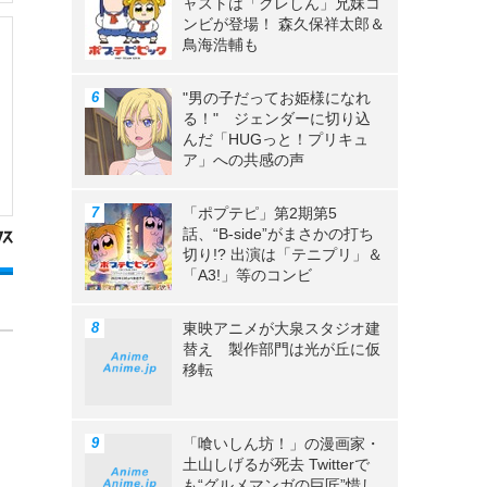
ャストは「クレしん」兄妹コ
ンビが登場！ 森久保祥太郎＆
鳥海浩輔も
"男の子だってお姫様になれ
る！" ジェンダーに切り込
んだ「HUGっと！プリキュ
ア」への共感の声
「ポプテピ」第2期第5
話、“B-side”がまさかの打ち
切り!? 出演は「テニプリ」＆
「A3!」等のコンビ
東映アニメが大泉スタジオ建
替え 製作部門は光が丘に仮
移転
「喰いしん坊！」の漫画家・
土山しげるが死去 Twitterで
も“グルメマンガの巨匠”惜し