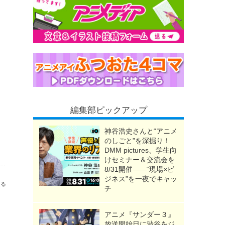
編集部ピックアップ
神谷浩史さんと“アニメ
のしごと”を深掘り！
DMM pictures、学生向
けセミナー＆交流会を
ド」LABUBUと初コラボのハロウィーンイベント開催！木村昴が声で出演のライブショーも
8/31開催――“現場×ビ
ジネス”を一夜でキャッ
送る
チ
アニメ『サンダー３』
放送開始日に渋谷をジ