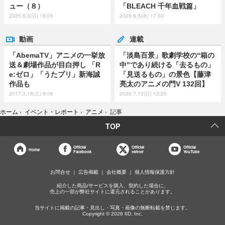
ュー（８）
「BLEACH 千年血戦篇」
2026.8.3(月) 18:00
2026.8.5(水) 17:50
動画
連載
「AbemaTV」アニメの一挙放
「淡島百景」歌劇学校の“箱の
送＆劇場作品が目白押し 「R
中”であり続ける「去るもの」
e:ゼロ」「うたプリ」新海誠
「見送るもの」の景色【藤津
作品も
亮太のアニメの門V 132回】
2017.3.18(土) 9:06
2026.7.12(日) 12:20
ホーム
›
イベント・レポート
›
アニメ
›
記事
TOP
Official
Official
Official
Home
Facebook
twitter
YouTube
お問合せ
広告掲載
会社概要
個人情報保護方針
紹介した商品/サービスを購入、契約した場合に、
売上の一部が弊社サイトに還元されることがあります。
当サイトに掲載の記事・見出し・写真・画像の無断転載を禁じます。
Copyright © 2026 IID, Inc.