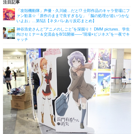
注目記事
「攻殻機動隊」声優・久川綾…だと!? 士郎作品のキャラ登場にフ
ァン歓喜☆「原作のままで良すぎるな」「脳の処理が追いつかな
いよお」…第5話【ネタバレあり反応まとめ】
神谷浩史さんと“アニメのしごと”を深掘り！ DMM pictures、学生
向けセミナー＆交流会を8/31開催――“現場×ビジネス”を一夜でキ
ャッチ