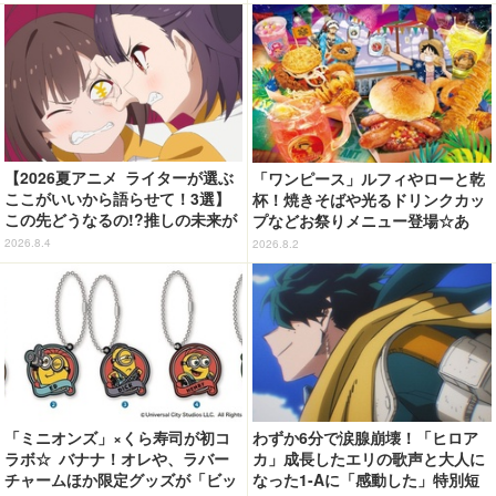
来場
【2026夏アニメ ライターが選ぶ
「ワンピース」ルフィやローと乾
ここがいいから語らせて！3選】
杯！焼きそばや光るドリンクカッ
この先どうなるの!?推しの未来が
プなどお祭りメニュー登場☆あ
気になりすぎる「鎧真伝サムライ
の“麦わら帽子”もグッズ化!? 【U
2026.8.4
2026.8.2
トルーパー」「乙女怪獣キャラメ
SJ「ワンピース・プレミア・サマ
リゼ」「グロウアップショウ 」
ー」が開幕】
「ミニオンズ」×くら寿司が初コ
わずか6分で涙腺崩壊！「ヒロア
ラボ☆ バナナ！オレや、ラバー
カ」成長したエリの歌声と大人に
チャームほか限定グッズが「ビッ
なった1-Aに「感動した」特別短