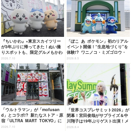
『ちいかわ』×東京スカイツリー
「ぽこ あ ポケモン」初のリアル
が3年ぶりに帰ってきた！ぬい撮
イベント開催！“生息地づくり”を
りスポットも、限定グルメもかわ
体験!? ワニノコ・ミズゴロウ・
いすぎる…！【レポ】
アシマリもワクワク☆ 「ブクブ
2026.7.10
2026.8.5
クうみぞこの街」in横浜赤レンガ
倉庫 ～8月9日まで【レポート】
「ウルトラマン」が「mofusan
「世界コスプレサミット2026」が
d」とコラボ!? 新たなストア・原
閉幕！宮田俊哉がサプライズ＆中
宿「ULTRA MART TOKYO」に
川翔子は19年ぶりゲスト出演！メ
行ってきた【レポ】
イン会場では延べ25万9000人が
2026.7.10
2026.8.4