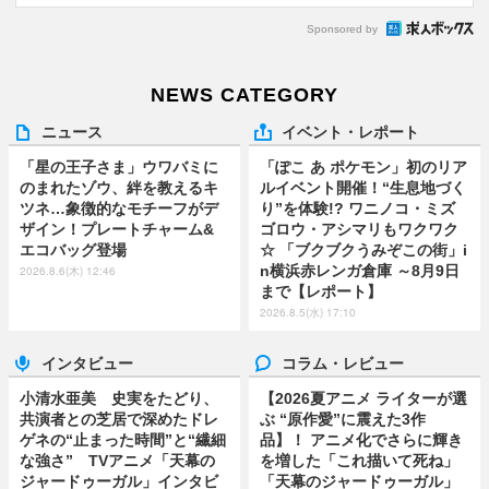
Sponsored by
NEWS CATEGORY
ニュース
イベント・レポート
「星の王子さま」ウワバミに
「ぽこ あ ポケモン」初のリア
のまれたゾウ、絆を教えるキ
ルイベント開催！“生息地づく
ツネ…象徴的なモチーフがデ
り”を体験!? ワニノコ・ミズ
ザイン！プレートチャーム&
ゴロウ・アシマリもワクワク
エコバッグ登場
☆ 「ブクブクうみぞこの街」i
n横浜赤レンガ倉庫 ～8月9日
2026.8.6(木) 12:46
まで【レポート】
2026.8.5(水) 17:10
インタビュー
コラム・レビュー
小清水亜美 史実をたどり、
【2026夏アニメ ライターが選
共演者との芝居で深めたドレ
ぶ “原作愛”に震えた3作
ゲネの“止まった時間”と“繊細
品】！ アニメ化でさらに輝き
な強さ” TVアニメ「天幕の
を増した「これ描いて死ね」
ジャードゥーガル」インタビ
「天幕のジャードゥーガル」