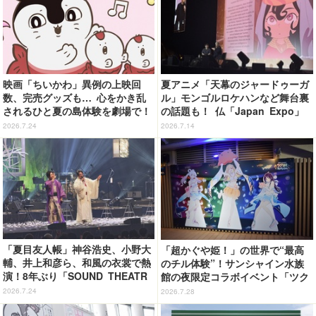
映画「ちいかわ」異例の上映回
夏アニメ「天幕のジャードゥーガ
数、完売グッズも… 心をかき乱
ル」モンゴルロケハンなど舞台裏
されるひと夏の島体験を劇場で！
の話題も！ 仏「Japan Expo」
【ネタバレなし初日レポ】
上映イベントレポ
2026.7.24
2026.7.14
「夏目友人帳」神谷浩史、小野大
「超かぐや姫！」の世界で“最高
輔、井上和彦ら、和風の衣裳で熱
のチル体験”！サンシャイン水族
演！8年ぶり「SOUND THEATR
館の夜限定コラボイベント「ツク
E」夜公演レポート
ヨミアクアリウム」が癒やしすぎ
2026.7.24
2026.7.28
た【体験レポ】