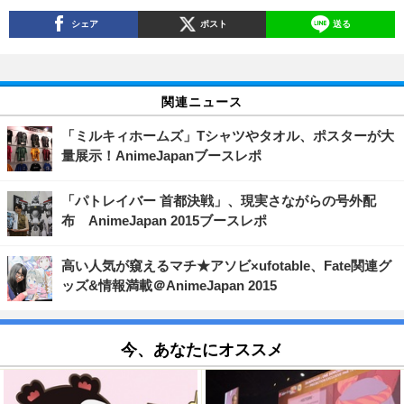
シェア
ポスト
送る
関連ニュース
「ミルキィホームズ」Tシャツやタオル、ポスターが大
量展示！AnimeJapanブースレポ
「パトレイバー 首都決戦」、現実さながらの号外配
布 AnimeJapan 2015ブースレポ
高い人気が窺えるマチ★アソビ×ufotable、Fate関連グ
ッズ&情報満載＠AnimeJapan 2015
今、あなたにオススメ