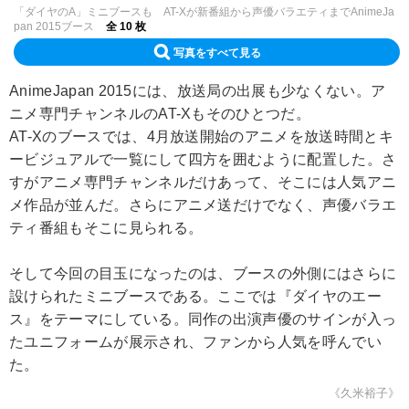
「ダイヤのA」ミニブースも AT-Xが新番組から声優バラエティまでAnimeJa
pan 2015ブース
全 10 枚
写真をすべて見る
AnimeJapan 2015には、放送局の出展も少なくない。ア
ニメ専門チャンネルのAT-Xもそのひとつだ。
AT-Xのブースでは、4月放送開始のアニメを放送時間とキ
ービジュアルで一覧にして四方を囲むように配置した。さ
すがアニメ専門チャンネルだけあって、そこには人気アニ
メ作品が並んだ。さらにアニメ送だけでなく、声優バラエ
ティ番組もそこに見られる。
そして今回の目玉になったのは、ブースの外側にはさらに
設けられたミニブースである。ここでは『ダイヤのエー
ス』をテーマにしている。同作の出演声優のサインが入っ
たユニフォームが展示され、ファンから人気を呼んでい
た。
《久米裕子》