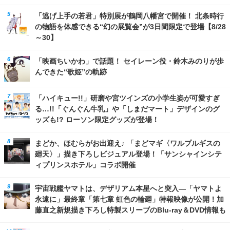
「逃げ上手の若君」特別展が鶴岡八幡宮で開催！ 北条時行
の物語を体感できる“幻の展覧会”が3日間限定で登場【8/28
～30】
「映画ちいかわ」で話題！ セイレーン役・鈴木みのりが歩
んできた“歌姫”の軌跡
「ハイキュー!!」研磨や宮ツインズの小学生姿が可愛すぎ
る…!!「ぐんぐん牛乳」や「しまだマート」デザインのグ
ッズも!? ローソン限定グッズが登場！
まどか、ほむらがお出迎え♪ 「まどマギ〈ワルプルギスの
廻天〉」描き下ろしビジュアル登場！「サンシャインシテ
ィプリンスホテル」コラボ開催
宇宙戦艦ヤマトは、デザリアム本星へと突入―「ヤマトよ
永遠に」最終章「第七章 虹色の輪廻」特報映像が公開！加
藤直之新規描き下ろし特製スリーブのBlu-ray＆DVD情報も