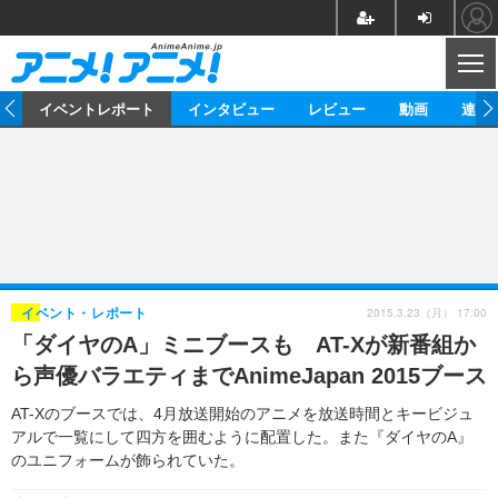
CL
ス
イベントレポート
インタビュー
レビュー
動画
連載
ニュース
アニメ
映画/ドラマ
イベントレポート
マンガ
ノベル
アニメ
映画
インタビュー
音楽
声優
ライブ
舞台
スタッフ
声優
レビュー
2015.3.23（月） 17:00
イベント・レポート
「ダイヤのA」ミニブースも AT-Xが新番組か
ゲーム
グッズ
海外イベント
ビジネス
俳優・タレント
アーティスト
アニメ
実写
動画
ら声優バラエティまでAnimeJapan 2015ブース
イベント
海外
ビジネス
書評
イベント
アニメ
映画/ドラマ
連載・コラム
AT-Xのブースでは、4月放送開始のアニメを放送時間とキービジュ
アルで一覧にして四方を囲むように配置した。また『ダイヤのA』
ゲーム
座談会
アニメ！アニメ！TV
ABEMA Cafe
のユニフォームが飾られていた。