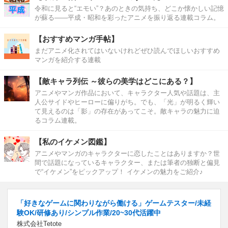
令和に見ると“エモい”？あのときの気持ち、どこか懐かしい記憶
が蘇る――平成・昭和を彩ったアニメを振り返る連載コラム。
【おすすめマンガ手帖】
まだアニメ化されてはいないけれどぜひ読んでほしいおすすめ
マンガを紹介する連載
【敵キャラ列伝 ～彼らの美学はどこにある？】
アニメやマンガ作品において、キャラクター人気や話題は、主
人公サイドやヒーローに偏りがち。でも、「光」が明るく輝い
て見えるのは「影」の存在があってこそ。敵キャラの魅力に迫
るコラム連載。
【私のイケメン図鑑】
アニメやマンガのキャラクターに恋したことはありますか？世
間で話題になっているキャラクター、または筆者の独断と偏見
で“イケメン”をピックアップ！ イケメンの魅力をご紹介♪
「好きなゲームに関わりながら働ける」ゲームテスター/未経
験OK/研修あり/シンプル作業/20~30代活躍中
株式会社Tetote