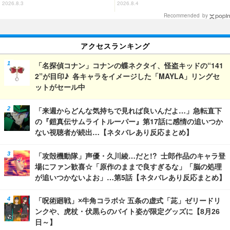
くらポン！」に登場【8月7日～】
編「I am a hero too」【ネタバ
2026.8.3
2026.8.4
レあり反応まとめ】
Recommended by
アクセスランキング
「名探偵コナン」コナンの蝶ネクタイ、怪盗キッドの“141
2”が目印♪ 各キャラをイメージした「MAYLA」リングセ
ットがセール中
「来週からどんな気持ちで見れば良いんだよ…」急転直下
の『鎧真伝サムライトルーパー』第17話に感情の追いつか
ない視聴者が続出…【ネタバレあり反応まとめ】
「攻殻機動隊」声優・久川綾…だと!? 士郎作品のキャラ登
場にファン歓喜☆「原作のままで良すぎるな」「脳の処理
が追いつかないよお」…第5話【ネタバレあり反応まとめ】
「呪術廻戦」×牛角コラボ☆ 五条の虚式「茈」ゼリードリ
ンクや、虎杖・伏黒らのバイト姿が限定グッズに【8月26
日～】