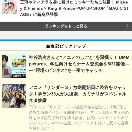
王冠やティアラを身に着けたミッキーたちに注目！ Micke
y & Friends × King & Prince POP-UP SHOP「MAGIC ST
AGE」に新商品登場
ランキングをもっと見る
編集部ピックアップ
神谷浩史さんと“アニメのしごと”を深掘り！ DMM
pictures、学生向けセミナー＆交流会を8/31開催―
―“現場×ビジネス”を一夜でキャッチ
アニメ『サンダー３』放送開始日に渋谷をジャッ
ク！学ラン33人が大捜索、カミナリがスペシャル
ネタ披露
TVアニメ『サンダー３』の放送開始を記念し、7月8日に
渋谷で街頭イベントが開催された。学ラン33人が主人公の
妹を探す設定で渋谷を練り歩き、お笑いコンビ・カミナリ
がスペシャルネタを披露。ハプニングも笑いに変えて会場
を盛り上げた。