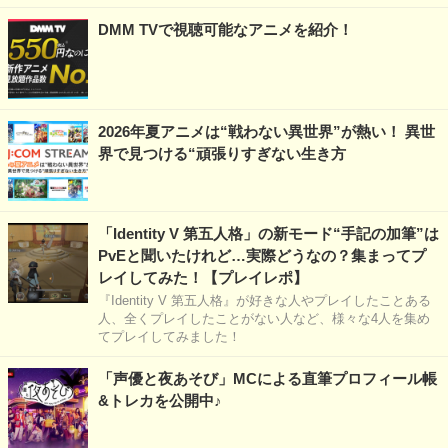
DMM TVで視聴可能なアニメを紹介！
2026年夏アニメは“戦わない異世界”が熱い！ 異世
界で見つける“頑張りすぎない生き方
「Identity V 第五人格」の新モード“手記の加筆”は
PvEと聞いたけれど…実際どうなの？集まってプ
レイしてみた！【プレイレポ】
『Identity V 第五人格』が好きな人やプレイしたことある
人、全くプレイしたことがない人など、様々な4人を集め
てプレイしてみました！
「声優と夜あそび」MCによる直筆プロフィール帳
&トレカを公開中♪