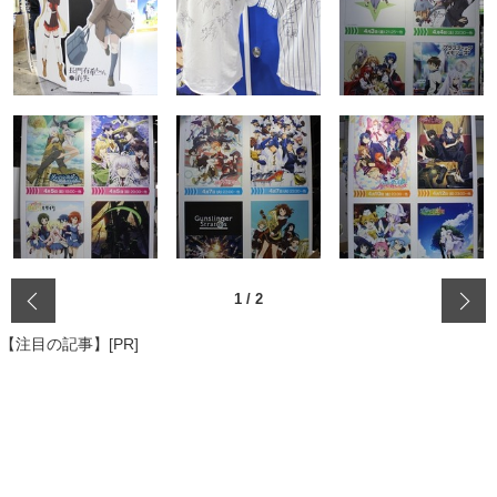
‹
1
/
2
【注目の記事】[PR]