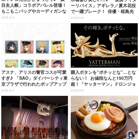
目友人帳」コラボアパレル登場！
ーリバイス」アギレラ／夏木花役
もこもこバッグやカーディガンな
で一躍ブレーク！ 俳優・椛島光
ど全8型
の2nd写真集が予約開始
2026.8.6
2026.8.6
アスナ、アリスの警官コスが可愛
購入ボタンを“ポチッとな”…とな
すぎ♪ 「SAO」ダイバーシティ東
らない！ お値段なんと150万円
京プラザで行われたポップアップ
超！「ヤッターマン」ドロンジョ
ショップの事後通販がスタート！
様が黄金の輝きをまといミニフィ
2026.8.2
2026.8.6
ギュア化 ヤッターワン&おだてブ
タも