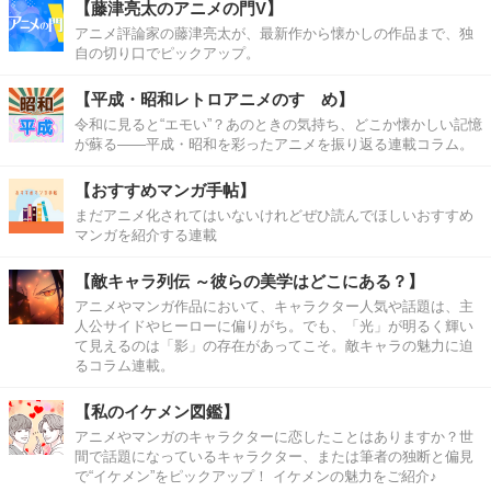
【藤津亮太のアニメの門V】
アニメ評論家の藤津亮太が、最新作から懐かしの作品まで、独
自の切り口でピックアップ。
【平成・昭和レトロアニメのすゝめ】
令和に見ると“エモい”？あのときの気持ち、どこか懐かしい記憶
が蘇る――平成・昭和を彩ったアニメを振り返る連載コラム。
【おすすめマンガ手帖】
まだアニメ化されてはいないけれどぜひ読んでほしいおすすめ
マンガを紹介する連載
【敵キャラ列伝 ～彼らの美学はどこにある？】
アニメやマンガ作品において、キャラクター人気や話題は、主
人公サイドやヒーローに偏りがち。でも、「光」が明るく輝い
て見えるのは「影」の存在があってこそ。敵キャラの魅力に迫
るコラム連載。
【私のイケメン図鑑】
アニメやマンガのキャラクターに恋したことはありますか？世
間で話題になっているキャラクター、または筆者の独断と偏見
で“イケメン”をピックアップ！ イケメンの魅力をご紹介♪