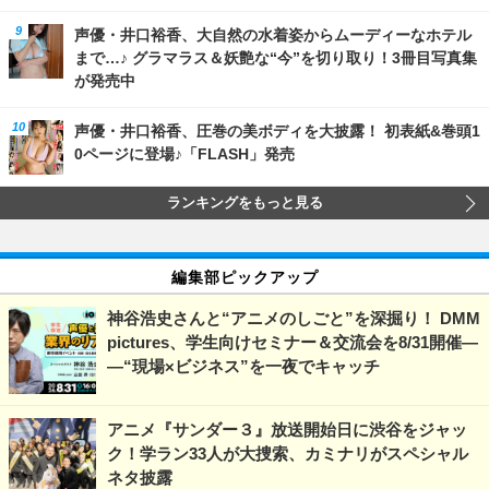
声優・井口裕香、大自然の水着姿からムーディーなホテル
まで…♪ グラマラス＆妖艶な“今”を切り取り！3冊目写真集
が発売中
声優・井口裕香、圧巻の美ボディを大披露！ 初表紙&巻頭1
0ページに登場♪「FLASH」発売
ランキングをもっと見る
編集部ピックアップ
神谷浩史さんと“アニメのしごと”を深掘り！ DMM
pictures、学生向けセミナー＆交流会を8/31開催―
―“現場×ビジネス”を一夜でキャッチ
アニメ『サンダー３』放送開始日に渋谷をジャッ
ク！学ラン33人が大捜索、カミナリがスペシャル
ネタ披露