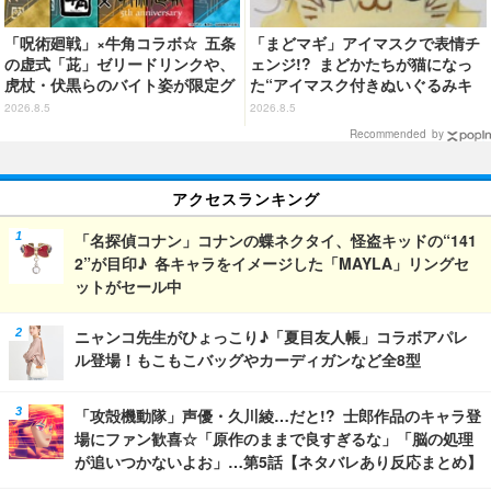
「呪術廻戦」×牛角コラボ☆ 五条
「まどマギ」アイマスクで表情チ
の虚式「茈」ゼリードリンクや、
ェンジ!? まどかたちが猫になっ
虎杖・伏黒らのバイト姿が限定グ
た“アイマスク付きぬいぐるみキ
ッズに【8月26日～】
ーホルダー”が登場
2026.8.5
2026.8.5
Recommended by
アクセスランキング
「名探偵コナン」コナンの蝶ネクタイ、怪盗キッドの“141
2”が目印♪ 各キャラをイメージした「MAYLA」リングセ
ットがセール中
ニャンコ先生がひょっこり♪「夏目友人帳」コラボアパレ
ル登場！もこもこバッグやカーディガンなど全8型
「攻殻機動隊」声優・久川綾…だと!? 士郎作品のキャラ登
場にファン歓喜☆「原作のままで良すぎるな」「脳の処理
が追いつかないよお」…第5話【ネタバレあり反応まとめ】