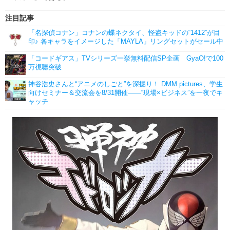
注目記事
「名探偵コナン」コナンの蝶ネクタイ、怪盗キッドの“1412”が目
印♪ 各キャラをイメージした「MAYLA」リングセットがセール中
「コードギアス」TVシリーズ一挙無料配信SP企画 GyaO!で100
万視聴突破
神谷浩史さんと“アニメのしごと”を深掘り！ DMM pictures、学生
向けセミナー＆交流会を8/31開催――“現場×ビジネス”を一夜でキ
ャッチ