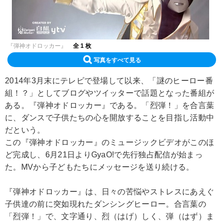
『弾神オドロッカー』
全 1 枚
写真をすべて見る
2014年3月末にテレビで登場して以来、「謎のヒーロー番
組！？」としてブログやツイッターで話題となった番組が
ある。『弾神オドロッカー』である。「烈弾！」を合言葉
に、ダンスで子供たちの心を開放することを目指し活動中
だという。
この『弾神オドロッカー』のミュージックビデオがこのほ
ど完成し、6月21日よりGyaO!で先行独占配信が始まっ
た。MVから子どもたちにメッセージを送り続ける。
『弾神オドロッカー』は、日々の苦悩やストレスにあえぐ
子供達の前に突如現れたダンシングヒーロー。合言葉の
「烈弾！」で、文字通り、烈（はげ）しく、弾（はず）ま