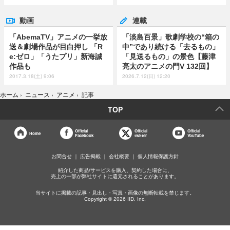
動画
連載
「AbemaTV」アニメの一挙放
「淡島百景」歌劇学校の“箱の
送＆劇場作品が目白押し 「R
中”であり続ける「去るもの」
e:ゼロ」「うたプリ」新海誠
「見送るもの」の景色【藤津
作品も
亮太のアニメの門V 132回】
2017.3.18(土) 9:06
2026.7.12(日) 12:20
ホーム
›
ニュース
›
アニメ
›
記事
TOP
Official
Official
Official
Home
Facebook
twitter
YouTube
お問合せ
広告掲載
会社概要
個人情報保護方針
紹介した商品/サービスを購入、契約した場合に、
売上の一部が弊社サイトに還元されることがあります。
当サイトに掲載の記事・見出し・写真・画像の無断転載を禁じます。
Copyright © 2026 IID, Inc.