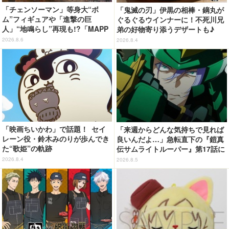
「チェンソーマン」等身大“ボ
「鬼滅の刃」伊黒の相棒・鏑丸が
ム”フィギュアや「進撃の巨
ぐるぐるウインナーに！不死川兄
人」“地鳴らし”再現も!?「MAPP
弟の好物寄り添うデザートも♪
A EXPO 15th Anniversary」展
「ジョイフル」コラボ第3弾・第4
2026.8.6
2026.8.4
示内容を公開
弾決定【8月18日～】
「映画ちいかわ」で話題！ セイ
「来週からどんな気持ちで見れば
レーン役・鈴木みのりが歩んでき
良いんだよ…」急転直下の『鎧真
た“歌姫”の軌跡
伝サムライトルーパー』第17話に
感情の追いつかない視聴者が続
2026.8.4
2026.8.5
出…【ネタバレあり反応まとめ】