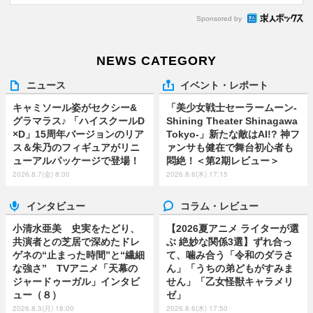
Sponsored by
NEWS CATEGORY
ニュース
イベント・レポート
キャミソール姿がセクシー&
「美少女戦士セーラームーン-
グラマラス♪ 「ハイスクールD
Shining Theater Shinagawa
×D」15周年バージョンのリア
Tokyo-」新たな敵はAI!? 神フ
ス＆朱乃のフィギュアがリニ
ァンサも健在で舞台初心者も
ューアルパッケージで登場！
悶絶！＜第2期レビュー＞
2026.8.7(金) 8:00
2026.8.6(木) 17:15
インタビュー
コラム・レビュー
小清水亜美 史実をたどり、
【2026夏アニメ ライターが選
共演者との芝居で深めたドレ
ぶ 絶妙な関係3選】ずれ合っ
ゲネの“止まった時間”と“繊細
て、噛み合う「令和のダラさ
な強さ” TVアニメ「天幕の
ん」「うちの弟どもがすみま
ジャードゥーガル」インタビ
せん」「乙女怪獣キャラメリ
ュー（８）
ゼ」
2026.8.3(月) 18:00
2026.8.6(木) 17:50