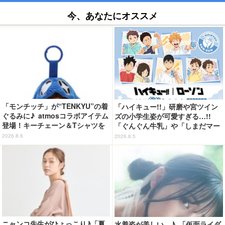
今、あなたにオススメ
「モンチッチ」が“TENKYU”の着
「ハイキュー!!」研磨や宮ツイン
ぐるみに♪ atmosコラボアイテム
ズの小学生姿が可愛すぎる…!!
登場！キーチェーン＆Tシャツを
「ぐんぐん牛乳」や「しまだマー
展開
ト」デザインのグッズも!? ロー
2026.8.6
2026.8.5
ソン限定グッズが登場！
ニャンコ先生がひょっこり♪「夏
水着姿が美しい…♪ 「仮面ライダ