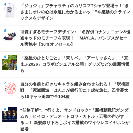
「ジョジョ」ブチャラティのカリスマTシャツ登場ッ！“き
さまにオレの心は永遠にわかるまいッ！”や感動のクライマ
ックスをデザイン
可愛すぎるモチーフデザイン♪ 「名探偵コナン」コナン&怪
盗キッドのモチーフを表現！ 「MAYLA」パンプスがセー
ル実施中【30％オフセール】
「薬屋のひとりごと」「東リベ」「アーリャさん」…「京
まふ2026」コラボビジュアル公開！グッズなどの最新情報
も
自分の名前と好きなキャラを組み合わせられる！ 「呪術廻
戦」「死滅回游」はんこが銀行印に！虎杖悠仁、乙骨憂太
ら16キャラ追加で全104種
“任務了解”、“行くよ、サンドロック”「新機動戦記ガンダ
ムＷ」ヒイロ・デュオ・トロワ・カトル・五飛の声がす
る…！ 新規録り下ろしボイス搭載のワイヤレスイヤホンが
登場