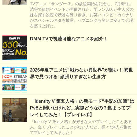
TVアニメ『サンダー３』の放送開始を記念し、7月8日に
渋谷で街頭イベントが開催された。学ラン33人が主人公の
妹を探す設定で渋谷を練り歩き、お笑いコンビ・カミナリ
がスペシャルネタを披露。ハプニングも笑いに変えて会場
を盛り上げた。
DMM TVで視聴可能なアニメを紹介！
2026年夏アニメは“戦わない異世界”が熱い！ 異世
界で見つける“頑張りすぎない生き方
「Identity V 第五人格」の新モード“手記の加筆”は
PvEと聞いたけれど…実際どうなの？集まってプ
レイしてみた！【プレイレポ】
『Identity V 第五人格』が好きな人やプレイしたことある
人、全くプレイしたことがない人など、様々な4人を集め
てプレイしてみました！