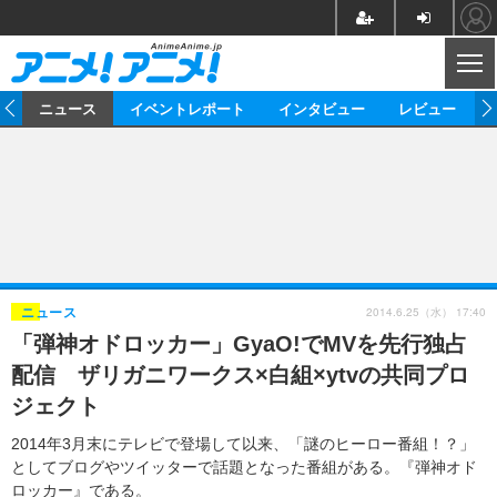
CL
ム
ニュース
イベントレポート
インタビュー
レビュー
ニュース
アニメ
映画/ドラマ
イベントレポート
マンガ
ノベル
アニメ
映画
インタビュー
音楽
声優
ライブ
舞台
スタッフ
声優
レビュー
2014.6.25（水） 17:40
ニュース
「弾神オドロッカー」GyaO!でMVを先行独占
ゲーム
グッズ
海外イベント
ビジネス
俳優・タレント
アーティスト
アニメ
実写
動画
配信 ザリガニワークス×白組×ytvの共同プロ
イベント
海外
ビジネス
書評
イベント
アニメ
映画/ドラマ
連載・コラム
ジェクト
ゲーム
座談会
アニメ！アニメ！TV
ABEMA Cafe
2014年3月末にテレビで登場して以来、「謎のヒーロー番組！？」
としてブログやツイッターで話題となった番組がある。『弾神オド
ロッカー』である。