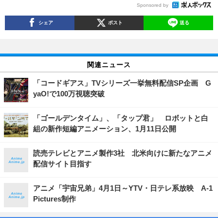
Sponsored by
シェア
ポスト
送る
関連ニュース
「コードギアス」TVシリーズ一挙無料配信SP企画 G
yaO!で100万視聴突破
「ゴールデンタイム」、「タップ君」 ロボットと白
組の新作短編アニメーション、1月11日公開
読売テレビとアニメ製作3社 北米向けに新たなアニメ
配信サイト目指す
アニメ「宇宙兄弟」4月1日～YTV・日テレ系放映 A-1
Pictures制作