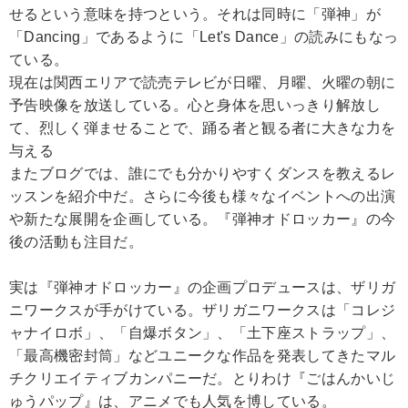
せるという意味を持つという。それは同時に「弾神」が
「Dancing」であるように「Let's Dance」の読みにもなっ
ている。
現在は関西エリアで読売テレビが日曜、月曜、火曜の朝に
予告映像を放送している。心と身体を思いっきり解放し
て、烈しく弾ませることで、踊る者と観る者に大きな力を
与える
またブログでは、誰にでも分かりやすくダンスを教えるレ
ッスンを紹介中だ。さらに今後も様々なイベントへの出演
や新たな展開を企画している。『弾神オドロッカー』の今
後の活動も注目だ。
実は『弾神オドロッカー』の企画プロデュースは、ザリガ
ニワークスが手がけている。ザリガニワークスは「コレジ
ャナイロボ」、「自爆ボタン」、「土下座ストラップ」、
「最高機密封筒」などユニークな作品を発表してきたマル
チクリエイティブカンパニーだ。とりわけ『ごはんかいじ
ゅうパップ』は、アニメでも人気を博している。