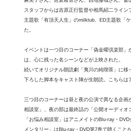
麻美子さん、佐倉綾音さん、西地修哉さん、畠
スタッフからは吉原正行監督や相馬紹二ライン
主題歌「有頂天人生」のmilktub、ED主題歌
た。
イベントは一つ目のコーナー「偽金曜倶楽部」
は、心に残った名シーンなどが上映された。
続いてオリジナル朗読劇「夷川の純喫茶」に移
下ろした脚本をキャスト陣が生朗読。こちらは
三つ目のコーナーは昼と夜の公演で異なる企画
相談室」、夜の部は最終話の「公開オーディオ
「お悩み相談室」はアニメイトのBlu-ray・
メンタリー」はBlu-ray・DVD第7巻で聴くこ