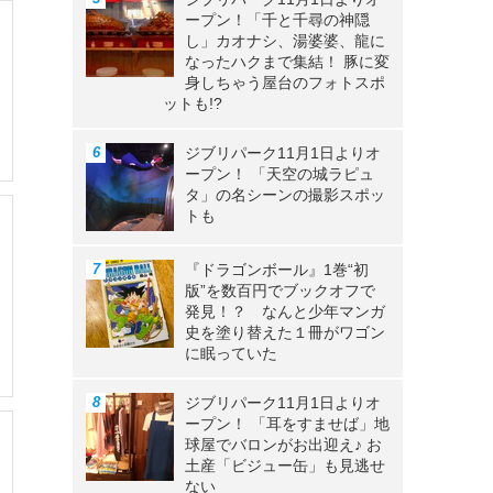
ープン！「千と千尋の神隠
し」カオナシ、湯婆婆、龍に
なったハクまで集結！ 豚に変
身しちゃう屋台のフォトスポ
ットも!?
ジブリパーク11月1日よりオ
ープン！ 「天空の城ラピュ
タ」の名シーンの撮影スポッ
トも
『ドラゴンボール』1巻“初
版”を数百円でブックオフで
発見！？ なんと少年マンガ
史を塗り替えた１冊がワゴン
に眠っていた
ジブリパーク11月1日よりオ
ープン！ 「耳をすませば」地
球屋でバロンがお出迎え♪ お
土産「ビジュー缶」も見逃せ
ない