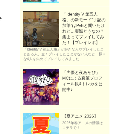
「Identity V 第五人
そ
格」の新モード“手記の
加筆”はPvEと聞いたけ
れど…実際どうなの？
集まってプレイしてみ
ア
た！【プレイレポ】
『Identity V 第五人格』が好きな人やプレイしたこ
とある人、全くプレイしたことがない人など、様々
な4人を集めてプレイしてみました！
「声優と夜あそび」
MCによる直筆プロフ
ィール帳&トレカを公
開中♪
【夏アニメ 2026】
2026年春アニメの情報は
コチラで！