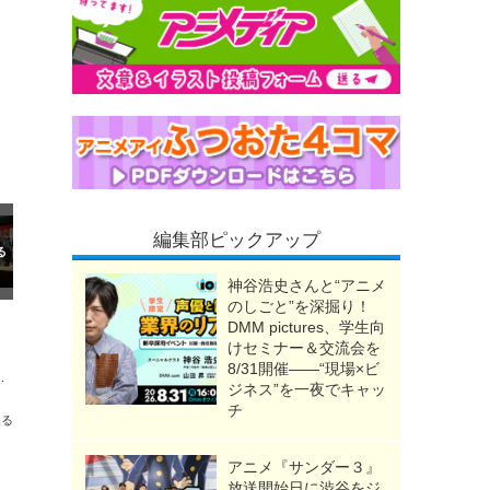
編集部ピックアップ
神谷浩史さんと“アニメ
のしごと”を深掘り！
DMM pictures、学生向
けセミナー＆交流会を
8/31開催――“現場×ビ
ツビュッフェコラボ開催！ヒルトン大阪にて
ジネス”を一夜でキャッ
チ
送る
アニメ『サンダー３』
放送開始日に渋谷をジ