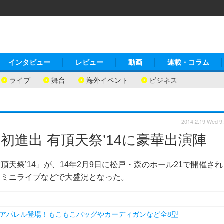
インタビュー
レビュー
動画
連載・コラム
ライブ
舞台
海外イベント
ビジネス
2014.2.19 Wed 9
進出 有頂天祭’14に豪華出演陣
天祭’14」が、14年2月9日に松戸・森のホール21で開催され
、ミニライブなどで大盛況となった。
アパレル登場！もこもこバッグやカーディガンなど全8型