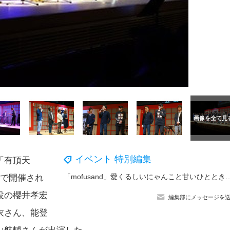
イベント 特別編集
「有頂天
「mofusand」愛くるしいにゃんこと甘いひとときを♪ 日本初スイー
21で開催され
役の櫻井孝宏
編集部にメッセージを
衣さん、能登