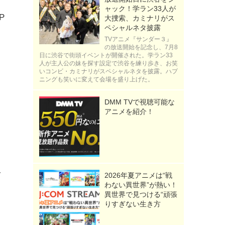
ャック！学ラン33人が
P
大捜索、カミナリがス
ペシャルネタ披露
TVアニメ『サンダー３』
の放送開始を記念し、7月8
日に渋谷で街頭イベントが開催された。学ラン33
人が主人公の妹を探す設定で渋谷を練り歩き、お笑
いコンビ・カミナリがスペシャルネタを披露。ハプ
ニングも笑いに変えて会場を盛り上げた。
DMM TVで視聴可能な
アニメを紹介！
き
み
2026年夏アニメは“戦
わない異世界”が熱い！
異世界で見つける“頑張
りすぎない生き方