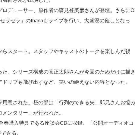
山航輔さんが出演した。
プロデューサー、原作者の森見登美彦さんが登壇。さらにO
「ケセラセラ」のfhanaもライブを行い、大盛況の催しとなっ
からスタート。スタッフやキャストのトークを楽しんだ後
った。シリーズ構成の菅正太郎さんが今回のためだけに描
アドリブも飛び出すなど、笑いの絶えない内容となった。
が用意された。昼の部は「行列のできる矢二郎兄さんお悩
コメンタリー」が行われた。
DVD全巻購入特典である座談会CDに収録。「公開オーディオコ
とができる。