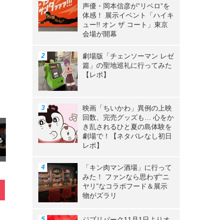
声優・岡本信彦が”リベロ”を
体感！ 展示イベント「ハイキ
ュー!! オン ザ コート」東京
会場が開幕
劇場版「チェンソーマン レゼ
篇」の聖地巡礼に行ってみた
【レポ】
映画「ちいかわ」異例の上映
回数、完売グッズも… 心をか
き乱されるひと夏の島体験を
劇場で！【ネタバレなし初日
レポ】
「キン肉マン酒場」に行って
みた！ ファンなら思わず“ニ
ヤリ”なコラボフード＆展示
物がズラリ
ジブリパーク11月1日よりオ