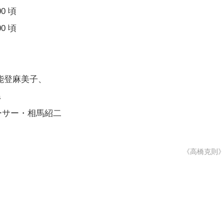
00 頃
00 頃
能登麻美子、
a
ューサー・相馬紹二
《高橋克則