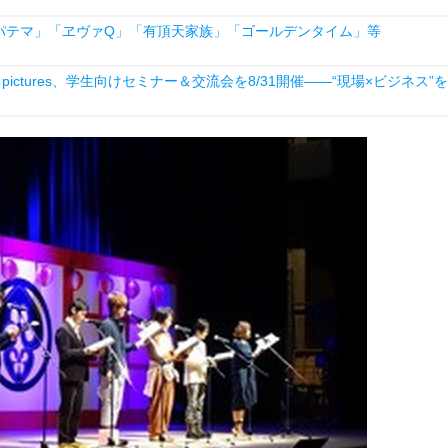
パテマ」「ヱヴァQ」「有頂天家族」「ゴールデンタイム」等
ictures、学生向けセミナー＆交流会を8/31開催――“現場×ビジネス”を