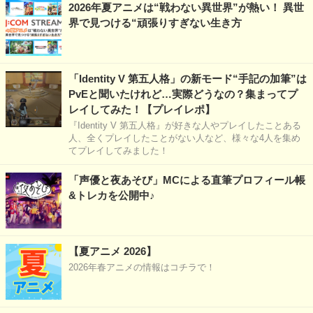
2026年夏アニメは“戦わない異世界”が熱い！ 異世
界で見つける“頑張りすぎない生き方
「Identity V 第五人格」の新モード“手記の加筆”は
PvEと聞いたけれど…実際どうなの？集まってプ
レイしてみた！【プレイレポ】
『Identity V 第五人格』が好きな人やプレイしたことある
人、全くプレイしたことがない人など、様々な4人を集め
てプレイしてみました！
「声優と夜あそび」MCによる直筆プロフィール帳
&トレカを公開中♪
【夏アニメ 2026】
2026年春アニメの情報はコチラで！