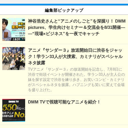
編集部ピックアップ
神谷浩史さんと“アニメのしごと”を深掘り！ DMM
pictures、学生向けセミナー＆交流会を8/31開催―
―“現場×ビジネス”を一夜でキャッチ
アニメ『サンダー３』放送開始日に渋谷をジャッ
ク！学ラン33人が大捜索、カミナリがスペシャル
ネタ披露
TVアニメ『サンダー３』の放送開始を記念し、7月8日に
渋谷で街頭イベントが開催された。学ラン33人が主人公の
妹を探す設定で渋谷を練り歩き、お笑いコンビ・カミナリ
がスペシャルネタを披露。ハプニングも笑いに変えて会場
を盛り上げた。
DMM TVで視聴可能なアニメを紹介！