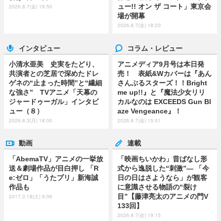
ュー!! オン ザ コート」東京会
2026.8.7(金) 19:50
場が開幕
2026.8.7(金) 18:20
インタビュー
コラム・レビュー
小清水亜美 史実をたどり、
アニメディア9月号は本日発
共演者との芝居で深めたドレ
売！ 表紙&Wカバーは『あん
ゲネの“止まった時間”と“繊細
さんぶるスターズ！！Bright
な強さ” TVアニメ「天幕の
me up!!』と『魔法少女リリ
ジャードゥーガル」インタビ
カルなのは EXCEEDS Gun Bl
ュー（８）
aze Vengeance』！
2026.8.3(月) 18:00
2026.8.7(金) 15:01
動画
連載
「AbemaTV」アニメの一挙放
「映画ちいかわ」昔ばなし形
送＆劇場作品が目白押し 「R
式から逸脱した“刺激”― 「今
e:ゼロ」「うたプリ」新海誠
日の日はさようなら」が観客
作品も
に意識させる物語の“裂け
目”【藤津亮太のアニメの門V
2017.3.18(土) 9:06
133回】
2026.8.7(金) 19:15