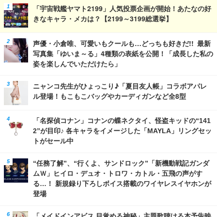
「宇宙戦艦ヤマト2199」人気投票企画が開始！あたなの好
きなキャラ・メカは？【2199～3199総選挙】
声優・小倉唯、可愛いもクールも…どっちも好きだ!! 最新
写真集「ゆいま～る」4種類の表紙を公開！「成長した私の
姿を楽しんでいただけたら」
ニャンコ先生がひょっこり♪「夏目友人帳」コラボアパレ
ル登場！もこもこバッグやカーディガンなど全8型
「名探偵コナン」コナンの蝶ネクタイ、怪盗キッドの“141
2”が目印♪ 各キャラをイメージした「MAYLA」リングセッ
トがセール中
“任務了解”、“行くよ、サンドロック”「新機動戦記ガンダ
ムＷ」ヒイロ・デュオ・トロワ・カトル・五飛の声がす
る…！ 新規録り下ろしボイス搭載のワイヤレスイヤホンが
登場
「メイドインアビス 目覚める神秘」主題歌聴ける本予告映