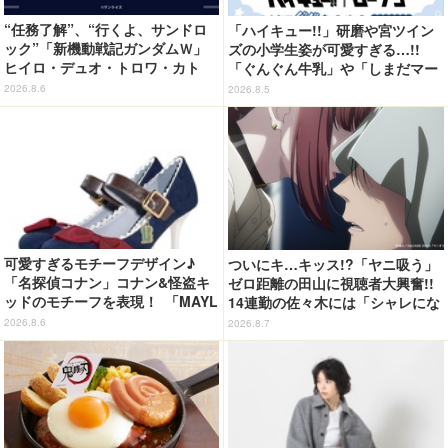
“任務了解”、“行くよ、サンドロ
「ハイキュー!!」研磨や宮ツイン
ック”「新機動戦記ガンダムＷ」
ズの小学生姿が可愛すぎる…!!
ヒイロ・デュオ・トロワ・カト
「ぐんぐん牛乳」や「しまだマー
ル・五飛の声がする…！ 新規録
ト」デザインのグッズも!? ロー
2026.8.6
2026.8.5
り下ろしボイス搭載のワイヤレス
ソン限定グッズが登場！
イヤホンが登場
可愛すぎるモチーフデザイン♪
ついにキ…キッス!?「ヤニ吸う」
「名探偵コナン」コナン&怪盗キ
ゼロ距離の田山に視聴者大興奮!!
ッドのモチーフを表現！ 「MAYL
14連勤の佐々木には「シャレにな
A」パンプスがセール実施中【3
らん」「労基案件では？」と心配
2026.8.6
2026.8.7
0％オフセール】
の声も…【第5話ネタバレあり反
応まとめ】