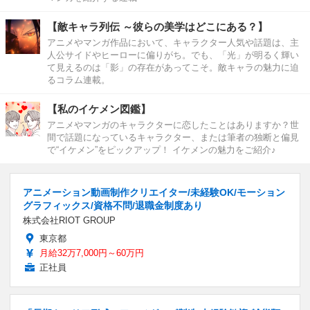
【敵キャラ列伝 ～彼らの美学はどこにある？】
アニメやマンガ作品において、キャラクター人気や話題は、主
人公サイドやヒーローに偏りがち。でも、「光」が明るく輝い
て見えるのは「影」の存在があってこそ。敵キャラの魅力に迫
るコラム連載。
【私のイケメン図鑑】
アニメやマンガのキャラクターに恋したことはありますか？世
間で話題になっているキャラクター、または筆者の独断と偏見
で“イケメン”をピックアップ！ イケメンの魅力をご紹介♪
アニメーション動画制作クリエイター/未経験OK/モーション
グラフィックス/資格不問/退職金制度あり
株式会社RIOT GROUP
東京都
月給32万7,000円～60万円
正社員