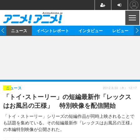
CL
ム
ニュース
イベントレポート
インタビュー
レビュー
ニュース
アニメ
映画/ドラマ
イベントレポート
マンガ
ノベル
アニメ
映画
インタビュー
音楽
声優
ライブ
舞台
スタッフ
声優
レビュー
2012.8.30（木） 12:17
ニュース
「トイ･ストーリー」の短編最新作「レックス
ゲーム
グッズ
海外イベント
ビジネス
俳優・タレント
アーティスト
アニメ
実写
動画
はお風呂の王様」 特別映像を配信開始
イベント
海外
ビジネス
書評
イベント
アニメ
映画/ドラマ
連載・コラム
「トイ・ストーリー」シリーズの短編作品が同時上映されることで
も話題を集めている。その短編最新作『レックスはお風呂の王様』
ゲーム
座談会
アニメ！アニメ！TV
ABEMA Cafe
の本編特別映像が公開された。