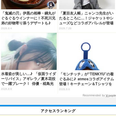
「鬼滅の刃」伊黒の相棒・鏑丸が
「夏目友人帳」ニャンコ先生がい
ぐるぐるウインナーに！不死川兄
たるところに…！ジャケットやシ
弟の好物寄り添うデザートも♪
ューズなどコラボアパレルが登場
「ジョイフル」コラボ第3弾・第4
♪
2026.8.4
2026.7.26
弾決定【8月18日～】
水着姿が美しい…♪ 「仮面ライダ
「モンチッチ」が“TENKYU”の着
ーリバイス」アギレラ／夏木花役
ぐるみに♪ atmosコラボアイテム
で一躍ブレーク！ 俳優・椛島光
登場！キーチェーン＆Tシャツを
の2nd写真集が予約開始
展開
2026.8.6
2026.8.6
Recommended by
アクセスランキング