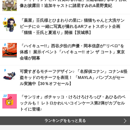
像お披露目！追加キャストに諸星すみれ&星野貴紀
「薬屋」壬氏様とひまわりの里に♪ 猫猫ちゃんと大洗サン
ビーチに☆ 一緒に写真が撮れるARフォトスポット企画
「猫猫・壬氏と夏巡り」開催【茨城県】
「ハイキュー!!」西谷夕役の声優・岡本信彦が”リベロ”を
体感！ 展示イベント「ハイキュー!! オン ザ コート」東京
会場が開幕
可愛すぎるモチーフデザイン♪ 「名探偵コナン」コナン&怪
盗キッドのモチーフを表現！ 「MAYLA」パンプスがセー
ル実施中【30％オフセール】
「サンリオ」ポチャッコ・けろけろけろっぴ・あひるのペ
ックルも！ レトロかわいいコインケース第2弾がカプセル
トイに登場♪
ランキングをもっと見る