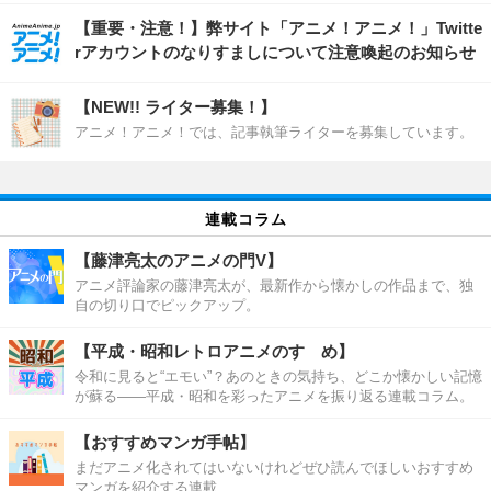
【重要・注意！】弊サイト「アニメ！アニメ！」Twitte
rアカウントのなりすましについて注意喚起のお知らせ
【NEW!! ライター募集！】
アニメ！アニメ！では、記事執筆ライターを募集しています。
連載コラム
【藤津亮太のアニメの門V】
アニメ評論家の藤津亮太が、最新作から懐かしの作品まで、独
自の切り口でピックアップ。
【平成・昭和レトロアニメのすゝめ】
令和に見ると“エモい”？あのときの気持ち、どこか懐かしい記憶
が蘇る――平成・昭和を彩ったアニメを振り返る連載コラム。
【おすすめマンガ手帖】
まだアニメ化されてはいないけれどぜひ読んでほしいおすすめ
マンガを紹介する連載