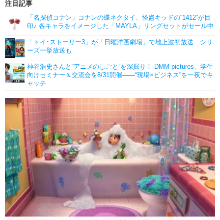
注目記事
「名探偵コナン」コナンの蝶ネクタイ、怪盗キッドの“1412”が目
印♪ 各キャラをイメージした「MAYLA」リングセットがセール中
「トイ･ストーリー3」が「日曜洋画劇場」で地上波初放送 シリ
ーズ一挙放送も
神谷浩史さんと“アニメのしごと”を深掘り！ DMM pictures、学生
向けセミナー＆交流会を8/31開催――“現場×ビジネス”を一夜でキ
ャッチ