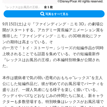
「レックスはお風呂の王様」
全 1 枚
写真をすべて見る
9月15日(土)より『ファインディング・ニモ 3D』の劇場公
開がスタートする。アカデミー賞長編アニメーション賞を
獲得した『ファインディング・ニモ』の3D映画化にファ
ンの期待は高まっている。そ
の一方で「トイ・ストーリー」シリーズの短編作品が同時
上映されることでも話題を集めている。その短編最新作
『レックスはお風呂の王様』の本編特別映像が公開され
た。
本作は臆病者で気の弱い恐竜のおもちゃ"レックス"を主人
公にした短編作品だ。彼が初めてのお風呂場でパーティを
盛り上げ、一躍人気者になる様子を楽しく描いている。
ウッディやバズなどおなじみの仲間たちに加え、新キャラ
クターも多数登場する。特別映像はレックスがお風呂場で