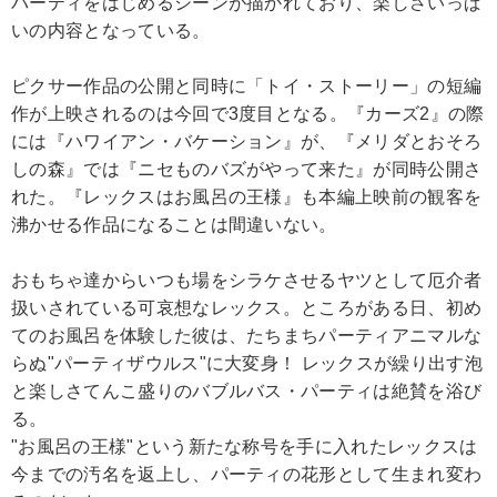
パーティをはじめるシーンが描かれており、楽しさいっぱ
いの内容となっている。
ピクサー作品の公開と同時に「トイ・ストーリー」の短編
作が上映されるのは今回で3度目となる。『カーズ2』の際
には『ハワイアン・バケーション』が、『メリダとおそろ
しの森』では『ニセものバズがやって来た』が同時公開さ
れた。『レックスはお風呂の王様』も本編上映前の観客を
沸かせる作品になることは間違いない。
おもちゃ達からいつも場をシラケさせるヤツとして厄介者
扱いされている可哀想なレックス。ところがある日、初め
てのお風呂を体験した彼は、たちまちパーティアニマルな
らぬ"パーティザウルス"に大変身！ レックスが繰り出す泡
と楽しさてんこ盛りのバブルバス・パーティは絶賛を浴び
る。
"お風呂の王様"という新たな称号を手に入れたレックスは
今までの汚名を返上し、パーティの花形として生まれ変わ