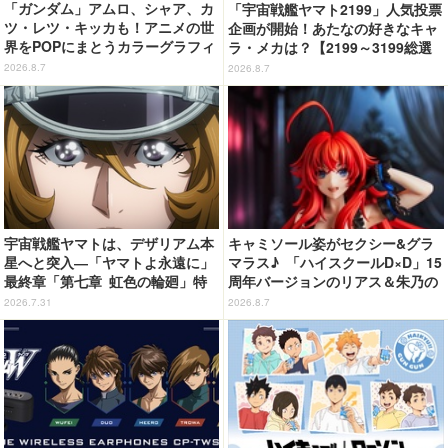
「ガンダム」アムロ、シャア、カ
「宇宙戦艦ヤマト2199」人気投票
ツ・レツ・キッカも！アニメの世
企画が開始！あたなの好きなキャ
界をPOPにまとうカラーグラフィ
ラ・メカは？【2199～3199総選
ックTシャツが新登場
挙】
2026.8.7
2026.8.7
宇宙戦艦ヤマトは、デザリアム本
キャミソール姿がセクシー&グラ
星へと突入―「ヤマトよ永遠に」
マラス♪ 「ハイスクールD×D」15
最終章「第七章 虹色の輪廻」特
周年バージョンのリアス＆朱乃の
報映像が公開！加藤直之新規描き
フィギュアがリニューアルパッケ
2026.7.31
2026.8.7
下ろし特製スリーブのBlu-ray＆D
ージで登場！
VD情報も