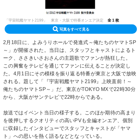
「宇宙戦艦ヤマト2199」 東京・大阪で特番オンエア決定
全 1 枚
写真をすべて見る
2月18日に、よみうりホールで発進式～俺たちのヤマトSP
～」が開催された。当日は、スタッフとキャストによるト
ーク、ささきいさおさんの主題歌でファンが熱狂した。
この興奮をテレビを通じてファンに伝えることが決定し
た。4月1日にその模様を振り返る特番が東京と大阪で放映
される。題して「『宇宙戦艦ヤマト2199』上映直前！～
俺たちのヤマトSP～」だ。東京がTOKYO MXで22時30分
から、大阪がサンテレビで22時からである。
放送ではイベント当日の様子する。このほか期待の高まり
を後押しするクオリティの高いPVも全編オンエア、個別
に収録したインタビューでスタッフとキャストが「ヤマ
ト」への思いを熱く語るなどとなっている。