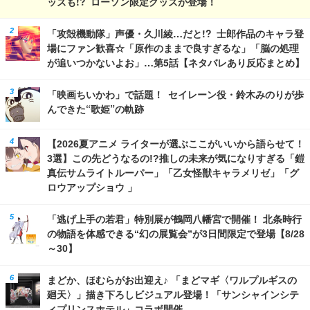
ッズも!? ローソン限定グッズが登場！
「攻殻機動隊」声優・久川綾…だと!? 士郎作品のキャラ登
場にファン歓喜☆「原作のままで良すぎるな」「脳の処理
が追いつかないよお」…第5話【ネタバレあり反応まとめ】
「映画ちいかわ」で話題！ セイレーン役・鈴木みのりが歩
んできた“歌姫”の軌跡
【2026夏アニメ ライターが選ぶここがいいから語らせて！
3選】この先どうなるの!?推しの未来が気になりすぎる「鎧
真伝サムライトルーパー」「乙女怪獣キャラメリゼ」「グ
ロウアップショウ 」
「逃げ上手の若君」特別展が鶴岡八幡宮で開催！ 北条時行
の物語を体感できる“幻の展覧会”が3日間限定で登場【8/28
～30】
まどか、ほむらがお出迎え♪ 「まどマギ〈ワルプルギスの
廻天〉」描き下ろしビジュアル登場！「サンシャインシテ
ィプリンスホテル」コラボ開催