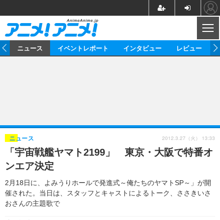
CL
ム
ニュース
イベントレポート
インタビュー
レビュー
ニュース
アニメ
映画/ドラマ
イベントレポート
マンガ
ノベル
アニメ
映画
インタビュー
音楽
声優
ライブ
舞台
スタッフ
声優
レビュー
2012.3.27（火） 13:33
ニュース
「宇宙戦艦ヤマト2199」 東京・大阪で特番オ
ゲーム
グッズ
海外イベント
ビジネス
俳優・タレント
アーティスト
アニメ
実写
動画
ンエア決定
イベント
海外
ビジネス
書評
イベント
アニメ
映画/ドラマ
連載・コラム
2月18日に、よみうりホールで発進式～俺たちのヤマトSP～」が開
催された。当日は、スタッフとキャストによるトーク、ささきいさ
ゲーム
座談会
アニメ！アニメ！TV
ABEMA Cafe
おさんの主題歌で