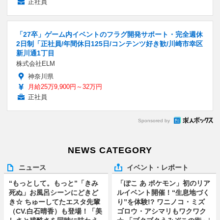
正社員
「27卒」ゲーム内イベントのフラグ開発サポート・完全週休
2日制「正社員/年間休日125日/コンテンツ好き歓/川崎市幸区
新川通1丁目
株式会社ELM
神奈川県
月給25万9,900円～32万円
正社員
Sponsored by
NEWS CATEGORY
ニュース
イベント・レポート
“もっとして。もっと”「きみ
「ぽこ あ ポケモン」初のリア
死ぬ」お風呂シーンにどきど
ルイベント開催！“生息地づく
き☆ ちゅーしてたエスタ先輩
り”を体験!? ワニノコ・ミズ
（CV.白石晴香）も登場！「美
ゴロウ・アシマリもワクワク