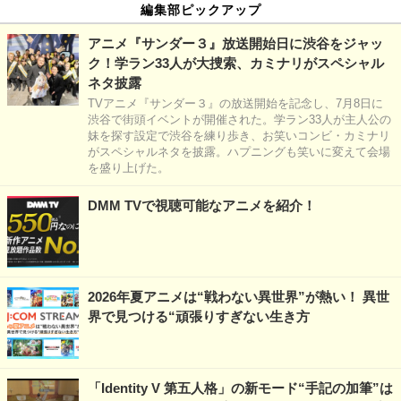
編集部ピックアップ
アニメ『サンダー３』放送開始日に渋谷をジャッ
ク！学ラン33人が大捜索、カミナリがスペシャル
ネタ披露
TVアニメ『サンダー３』の放送開始を記念し、7月8日に
渋谷で街頭イベントが開催された。学ラン33人が主人公の
妹を探す設定で渋谷を練り歩き、お笑いコンビ・カミナリ
がスペシャルネタを披露。ハプニングも笑いに変えて会場
を盛り上げた。
DMM TVで視聴可能なアニメを紹介！
2026年夏アニメは“戦わない異世界”が熱い！ 異世
界で見つける“頑張りすぎない生き方
「Identity V 第五人格」の新モード“手記の加筆”は