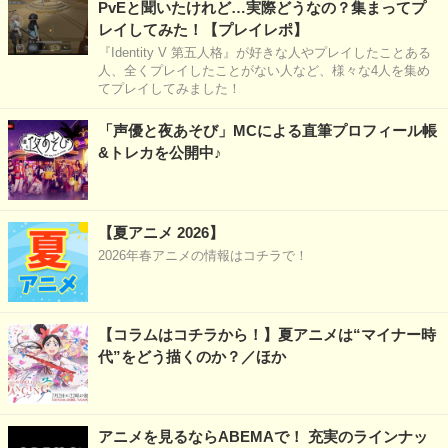
PvEと聞いたけれど…実際どうなの？集まってプ
レイしてみた！【プレイレポ】
『Identity V 第五人格』が好きな人やプレイしたことある
人、全くプレイしたことがない人など、様々な4人を集め
てプレイしてみました！
「声優と夜あそび」MCによる直筆プロフィール帳
&トレカを公開中♪
【夏アニメ 2026】
2026年春アニメの情報はコチラで！
【コラムはコチラから！】夏アニメは“マイナー時
代”をどう描くのか？／ほか
アニメを見るならABEMAで！ 充実のラインナッ