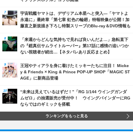
宇宙戦艦ヤマトは、デザリアム本星へと突入―「ヤマトよ
永遠に」最終章「第七章 虹色の輪廻」特報映像が公開！加
藤直之新規描き下ろし特製スリーブのBlu-ray＆DVD情報も
「来週からどんな気持ちで見れば良いんだよ…」急転直下
の『鎧真伝サムライトルーパー』第17話に感情の追いつか
ない視聴者が続出…【ネタバレあり反応まとめ】
王冠やティアラを身に着けたミッキーたちに注目！ Micke
y & Friends × King & Prince POP-UP SHOP「MAGIC ST
AGE」に新商品登場
“未来は見えているはずだ！”「RG 1/144 ウイングガンダ
ムゼロ」の抽選販売が受付中！ ウイングバインダーにRG
ならではのギミックを搭載
ランキングをもっと見る