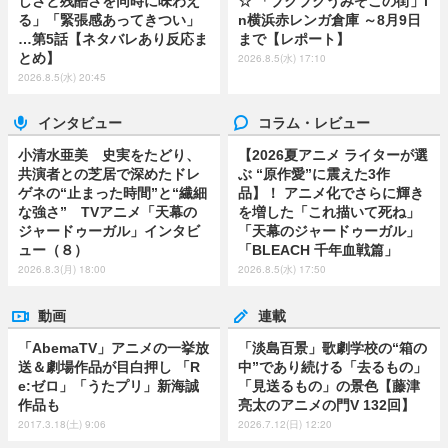
しさと残酷さを同時に味わえ
☆ 「ブクブクうみぞこの街」i
る」「緊張感あってきつい」
n横浜赤レンガ倉庫 ～8月9日
…第5話【ネタバレあり反応ま
まで【レポート】
とめ】
2026.8.5(水) 17:10
2026.8.5(水) 20:45
インタビュー
コラム・レビュー
小清水亜美 史実をたどり、
【2026夏アニメ ライターが選
共演者との芝居で深めたドレ
ぶ “原作愛”に震えた3作
ゲネの“止まった時間”と“繊細
品】！ アニメ化でさらに輝き
な強さ” TVアニメ「天幕の
を増した「これ描いて死ね」
ジャードゥーガル」インタビ
「天幕のジャードゥーガル」
ュー（８）
「BLEACH 千年血戦篇」
2026.8.3(月) 18:00
2026.8.5(水) 17:50
動画
連載
「AbemaTV」アニメの一挙放
「淡島百景」歌劇学校の“箱の
送＆劇場作品が目白押し 「R
中”であり続ける「去るもの」
e:ゼロ」「うたプリ」新海誠
「見送るもの」の景色【藤津
作品も
亮太のアニメの門V 132回】
2017.3.18(土) 9:06
2026.7.12(日) 12:20