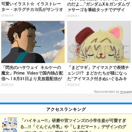
可愛いイラスト☆ イラストレー
のだよ…”ガンダムX＆ガンダムヴ
ター・ホラグチカヨ氏がサンリオ
ァサーゴを筆絵タッチでデザイ
キャラクターズをデザイン！ 実
ン！「ガンダムX」Tシャツ発売
2026.8.4
2026.8.1
用性のあるアイテムが販売開始
「閃光のハサウェイ キルケーの
「まどマギ」アイマスクで表情チ
魔女」Prime Videoで国内独占配
ェンジ!? まどかたちが猫になっ
信へ！8月31日より見放題配信が
た“アイマスク付きぬいぐるみキ
スタート
ーホルダー”が登場
2026.8.4
2026.8.5
Recommended by
アクセスランキング
「ハイキュー!!」研磨や宮ツインズの小学生姿が可愛すぎ
る…!!「ぐんぐん牛乳」や「しまだマート」デザインのグ