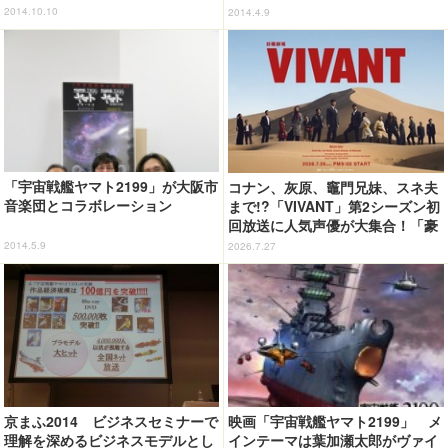
2014.10.10
2014.4.9
「宇宙戦艦ヤマト2199」が大阪市
コナン、灰原、竈門兄妹、スネ夫
音楽団とコラボレーション
まで!?「VIVANT」第2シーズン初
回放送に人気声優が大集合！「豪
華すぎる」花江夏樹＆鬼頭明里＆
2014.5.9
2026.7.27
関智一＆高山みなみら出演
京まふ2014 ビジネスセミナーで
映画「宇宙戦艦ヤマト2199」 メ
理解を深めるビジネスモデルとし
インテーマは葉加瀬太郎がヴァイ