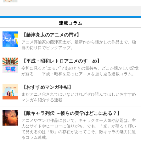
連載コラム
【藤津亮太のアニメの門V】
アニメ評論家の藤津亮太が、最新作から懐かしの作品まで、独
自の切り口でピックアップ。
【平成・昭和レトロアニメのすゝめ】
令和に見ると“エモい”？あのときの気持ち、どこか懐かしい記憶
が蘇る――平成・昭和を彩ったアニメを振り返る連載コラム。
【おすすめマンガ手帖】
まだアニメ化されてはいないけれどぜひ読んでほしいおすすめ
マンガを紹介する連載
【敵キャラ列伝 ～彼らの美学はどこにある？】
アニメやマンガ作品において、キャラクター人気や話題は、主
人公サイドやヒーローに偏りがち。でも、「光」が明るく輝い
て見えるのは「影」の存在があってこそ。敵キャラの魅力に迫
るコラム連載。