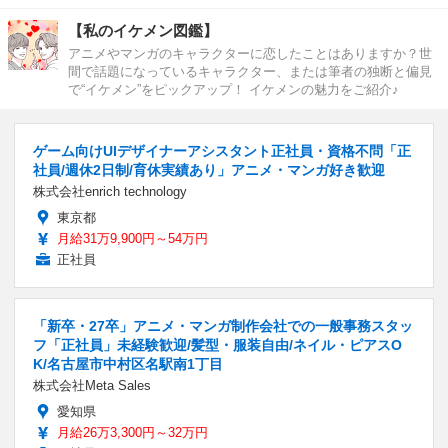
【私のイケメン図鑑】
アニメやマンガのキャラクターに恋したことはありますか？世
間で話題になっているキャラクター、または筆者の独断と偏見
で“イケメン”をピックアップ！ イケメンの魅力をご紹介♪
ゲーム向けUIデザイナーアシスタント正社員・資格不問「正
社員/週休2日制/育休実績あり」アニメ・マンガ好き歓迎
株式会社enrich technology
東京都
月給31万9,900円～54万円
正社員
「新卒・27卒」アニメ・マンガ制作会社での一般事務スタッ
フ「正社員」未経験歓迎/髪型・服装自由/ネイル・ピアスO
K/名古屋市中村区名駅南1丁目
株式会社Meta Sales
愛知県
月給26万3,300円～32万円