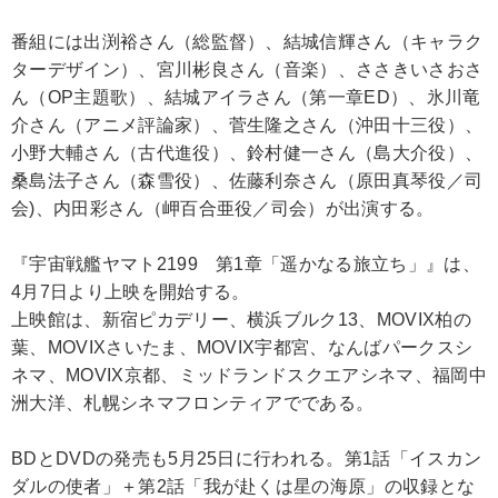
番組には出渕裕さん（総監督）、結城信輝さん（キャラク
ターデザイン）、宮川彬良さん（音楽）、ささきいさおさ
ん（OP主題歌）、結城アイラさん（第一章ED）、氷川竜
介さん（アニメ評論家）、菅生隆之さん（沖田十三役）、
小野大輔さん（古代進役）、鈴村健一さん（島大介役）、
桑島法子さん（森雪役）、佐藤利奈さん（原田真琴役／司
会)、内田彩さん（岬百合亜役／司会）が出演する。
『宇宙戦艦ヤマト2199 第1章「遥かなる旅立ち」』は、
4月7日より上映を開始する。
上映館は、新宿ピカデリー、横浜ブルク13、MOVIX柏の
葉、MOVIXさいたま、MOVIX宇都宮、なんばパークスシ
ネマ、MOVIX京都、ミッドランドスクエアシネマ、福岡中
洲大洋、札幌シネマフロンティアでである。
BDとDVDの発売も5月25日に行われる。第1話「イスカン
ダルの使者」＋第2話「我が赴くは星の海原」の収録とな