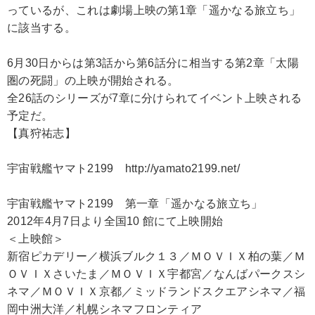
っているが、これは劇場上映の第1章「遥かなる旅立ち」
に該当する。
6月30日からは第3話から第6話分に相当する第2章「太陽
圏の死闘」の上映が開始される。
全26話のシリーズが7章に分けられてイベント上映される
予定だ。
【真狩祐志】
宇宙戦艦ヤマト2199 http://yamato2199.net/
宇宙戦艦ヤマト2199 第一章「遥かなる旅立ち」
2012年4月7日より全国10 館にて上映開始
＜上映館＞
新宿ピカデリー／横浜ブルク１３／ＭＯＶＩＸ柏の葉／Ｍ
ＯＶＩＸさいたま／ＭＯＶＩＸ宇都宮／なんばパークスシ
ネマ／ＭＯＶＩＸ京都／ミッドランドスクエアシネマ／福
岡中洲大洋／札幌シネマフロンティア