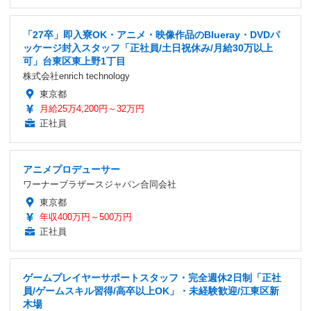
「27卒」即入寮OK・アニメ・映像作品のBlueray・DVDパ
ッケージ封入スタッフ「正社員/土日祝休み/月給30万以上
可」台東区東上野1丁目
株式会社enrich technology
東京都
月給25万4,200円～32万円
正社員
アニメプロデューサー
ワーナーブラザースジャパン合同会社
東京都
年収400万円～500万円
正社員
ゲームプレイヤーサポートスタッフ・完全週休2日制「正社
員/ゲームスキル習得/高卒以上OK」・未経験歓迎/江東区新
木場