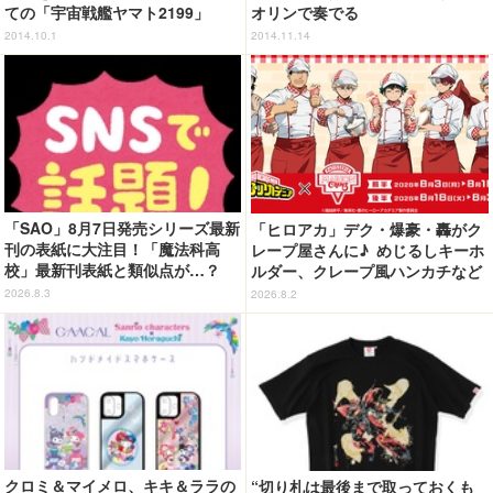
ての「宇宙戦艦ヤマト2199」
オリンで奏でる
2014.10.1
2014.11.14
「SAO」8月7日発売シリーズ最新
「ヒロアカ」デク・爆豪・轟がク
刊の表紙に大注目！「魔法科高
レープ屋さんに♪ めじるしキーホ
校」最新刊表紙と類似点が…？
ルダー、クレープ風ハンカチなど
限定グッズ＆コラボクレープが登
2026.8.3
2026.8.2
場
クロミ＆マイメロ、キキ＆ララの
“切り札は最後まで取っておくも