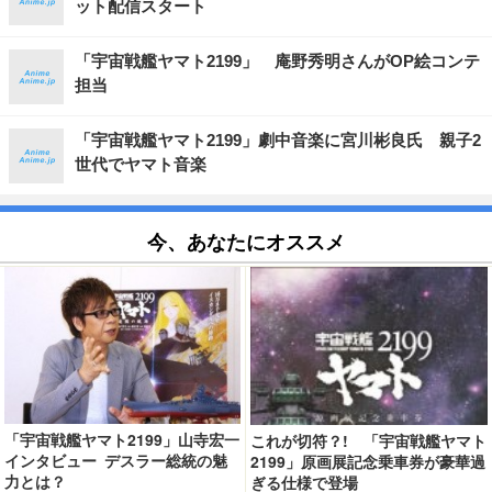
ット配信スタート
「宇宙戦艦ヤマト2199」 庵野秀明さんがOP絵コンテ
担当
「宇宙戦艦ヤマト2199」劇中音楽に宮川彬良氏 親子2
世代でヤマト音楽
今、あなたにオススメ
「宇宙戦艦ヤマト2199」山寺宏一
これが切符？! 「宇宙戦艦ヤマト
インタビュー デスラー総統の魅
2199」原画展記念乗車券が豪華過
力とは？
ぎる仕様で登場