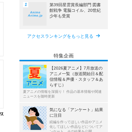
第39回星雲賞長編部門 図書
館戦争 電脳コイル、20世紀
少年も受賞
アクセスランキングをもっと見る
特集企画
【2026夏アニメ】7月放送の
アニメ一覧（放送開始日＆配
信情報＆声優・スタッフ＆あ
らすじ）
夏アニメの情報を深掘り！ 作品の基本情報や関連
ニュースを随時更新
気になる「アンケート」結果
に注目
続編を作ってほしい作品やアニメ
化してほしい作品などについてア
ンケート、その結果を公開