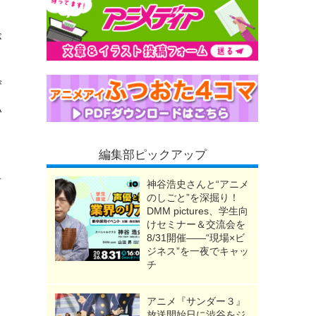
が
ず
い
編集部ピックアップ
前
神谷浩史さんと“アニメ
のしごと”を深掘り！
DMM pictures、学生向
けセミナー＆交流会を
8/31開催――“現場×ビ
ジネス”を一夜でキャッ
チ
アニメ『サンダー３』
放送開始日に渋谷をジ