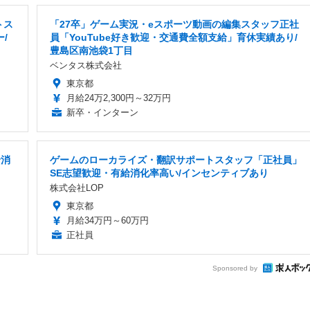
トス
「27卒」ゲーム実況・eスポーツ動画の編集スタッフ正社
/
員「YouTube好き歓迎・交通費全額支給」育休実績あり/
豊島区南池袋1丁目
ベンタス株式会社
東京都
月給24万2,300円～32万円
新卒・インターン
給消
ゲームのローカライズ・翻訳サポートスタッフ「正社員」
SE志望歓迎・有給消化率高い/インセンティブあり
株式会社LOP
東京都
月給34万円～60万円
正社員
Sponsored by