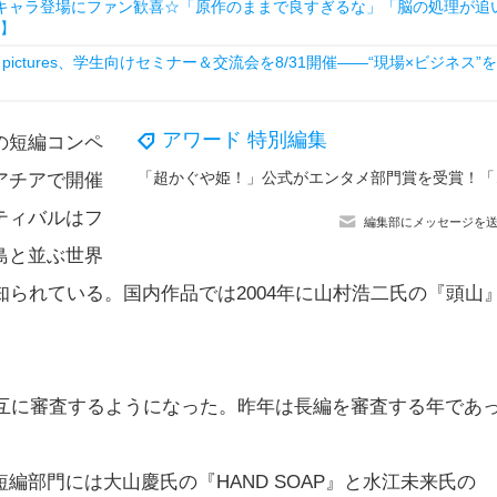
のキャラ登場にファン歓喜☆「原作のままで良すぎるな」「脳の処理が追
め】
ictures、学生向けセミナー＆交流会を8/31開催――“現場×ビジネス”を
アワード 特別編集
の短編コンペ
「超かぐや姫！
アチアで開催
ティバルはフ
編集部にメッセージを
島と並ぶ世界
知られている。国内作品では2004年に山村浩二氏の『頭山
交互に審査するようになった。昨年は長編を審査する年であ
部門には大山慶氏の『HAND SOAP』と水江未来氏の