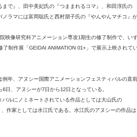
着るまで』、田中美妃氏の『つままれるコマ』、和田淳氏の
パノラマには富岡聡氏と西村朋子氏の『やんやんマチコ』
院映像研究科アニメーション専攻1期生の修了制作で、い
作展「GEIDAI ANIMATION 01+」で展示上映されて
例年、アヌシー国際アニメーションフェスティバルの直
ら6日、アヌシーが7日から12日となっている。
バルにノミネートされている作品としては大山氏の
ブタ』、作家としては水江氏である。水江氏のアヌシーの作品は