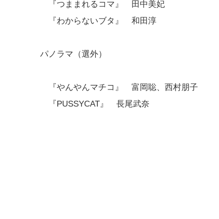
『つままれるコマ』 田中美妃
『わからないブタ』 和田淳
パノラマ（選外）
『やんやんマチコ』 富岡聡、西村朋子
『PUSSYCAT』 長尾武奈