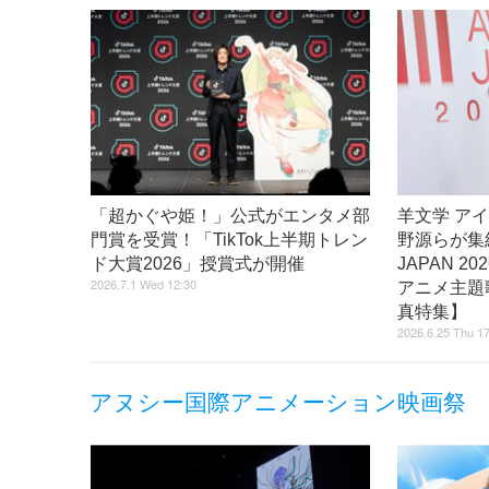
「超かぐや姫！」公式がエンタメ部
羊文学 アイ
門賞を受賞！「TikTok上半期トレン
野源らが集結
ド大賞2026」授賞式が開催
JAPAN 
2026.7.1 Wed 12:30
アニメ主題
真特集】
2026.6.25 Thu 1
アヌシー国際アニメーション映画祭