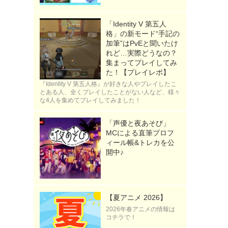
「Identity V 第五人
格」の新モード“手記の
加筆”はPvEと聞いたけ
れど…実際どうなの？
集まってプレイしてみ
た！【プレイレポ】
『Identity V 第五人格』が好きな人やプレイしたこ
とある人、全くプレイしたことがない人など、様々
な4人を集めてプレイしてみました！
「声優と夜あそび」
》
MCによる直筆プロフ
ィール帳&トレカを公
開中♪
【夏アニメ 2026】
2026年春アニメの情報は
コチラで！