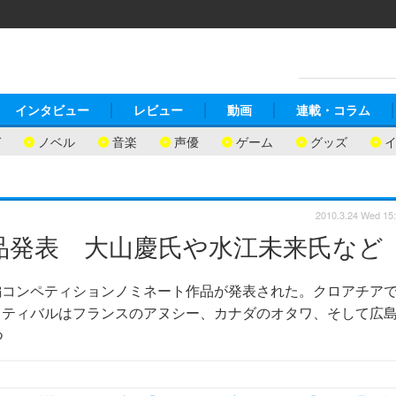
インタビュー
レビュー
動画
連載・コラム
ガ
ノベル
音楽
声優
ゲーム
グッズ
2010.3.24 Wed 15
作品発表 大山慶氏や水江未来氏など
編コンペティションノミネート作品が発表された。クロアチア
スティバルはフランスのアヌシー、カナダのオタワ、そして広
つ