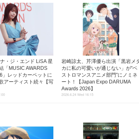
ナ・ジ・エンド LiSA 星
岩崎諒太、芹澤優ら出演「黒岩メ
「MUSIC AWARDS
カに私の可愛いが通じない」が“ベ
2026」レッドカーペットに
ストロマンスアニメ部門”にノミネ
歌アーティスト続々【写
ート！【Japan Expo DARUMA
Awards 2026】
7:00
2026.6.24 Wed 16:15