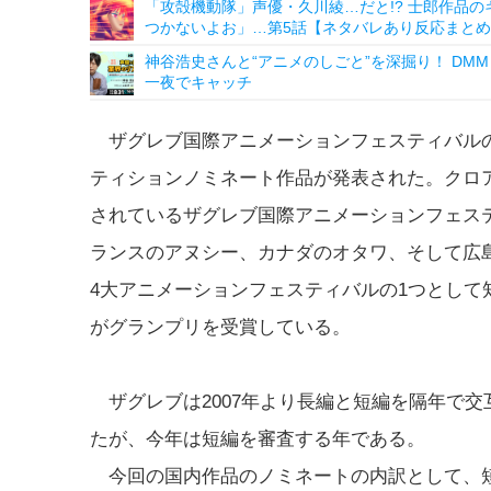
「攻殻機動隊」声優・久川綾…だと!? 士郎作品
つかないよお」…第5話【ネタバレあり反応まと
神谷浩史さんと“アニメのしごと”を深掘り！ DMM p
一夜でキャッチ
ザグレブ国際アニメーションフェスティバル
ティションノミネート作品が発表された。クロ
されているザグレブ国際アニメーションフェス
ランスのアヌシー、カナダのオタワ、そして広
4大アニメーションフェスティバルの1つとして
がグランプリを受賞している。
ザグレブは2007年より長編と短編を隔年で
たが、今年は短編を審査する年である。
今回の国内作品のノミネートの内訳として、短編