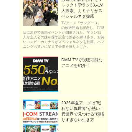
ャック！学ラン33人が
大捜索、カミナリがス
ペシャルネタ披露
TVアニメ『サンダー３』
の放送開始を記念し、7月8
日に渋谷で街頭イベントが開催された。学ラン33
人が主人公の妹を探す設定で渋谷を練り歩き、お笑
いコンビ・カミナリがスペシャルネタを披露。ハプ
ニングも笑いに変えて会場を盛り上げた。
DMM TVで視聴可能な
アニメを紹介！
2026年夏アニメは“戦
わない異世界”が熱い！
異世界で見つける“頑張
りすぎない生き方