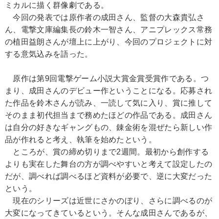
ミカルに描く群像劇である。
今回の発表では原作者の成田さん、監督の大森貴弘さ
ん、電撃文庫編集長の鈴木一智さん、アニプレックス常務
の植田益朗さんが壇上に上がり、今回のプロジェクトに対
する意気込みを語った。
原作は第9回電撃ゲーム小説大賞金賞受賞作である。つ
まり、成田さんのデビュー作ということになる。応募され
た作品を鈴木さんが読み、一読して気に入り、賞に推して
そのまま初代担当まで務めたほどの作品である。成田さん
は自分の好きなギャングもの、錬金術を混ぜたら新しい作
品が作れると考え、執筆を始めたという。
ところが、賞の締め切りまで2週間。最初から創作する
よりも実在した舞台の方が調べやすいと考えて設定したの
だが、調べれば調べるほど資料が必要で、逆に大変だった
という。
現在のシリーズは近世にさかのぼり、さらに調べるのが
大変になってきているという。そんな成田さんであるが、