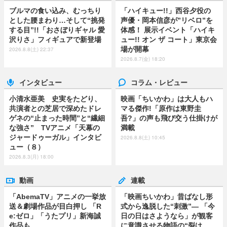
ブルマの食い込み、むっちり
「ハイキュー!!」西谷夕役の
とした腰まわり…そして“挑発
声優・岡本信彦が”リベロ”を
する目”!!「おさぼりギャル 愛
体感！ 展示イベント「ハイキ
沢りさ」フィギュアで新登場
ュー!! オン ザ コート」東京会
場が開幕
2026.8.8(土) 22:37
2026.8.7(金) 18:20
インタビュー
コラム・レビュー
小清水亜美 史実をたどり、
映画「ちいかわ」は大人もハ
共演者との芝居で深めたドレ
マる傑作!「原作は東野圭
ゲネの“止まった時間”と“繊細
吾?」の声も飛び交う仕掛けが
な強さ” TVアニメ「天幕の
満載
ジャードゥーガル」インタビ
2026.8.8(土) 10:45
ュー（８）
2026.8.3(月) 18:00
動画
連載
「AbemaTV」アニメの一挙放
「映画ちいかわ」昔ばなし形
送＆劇場作品が目白押し 「R
式から逸脱した“刺激”― 「今
e:ゼロ」「うたプリ」新海誠
日の日はさようなら」が観客
作品も
に意識させる物語の“裂け