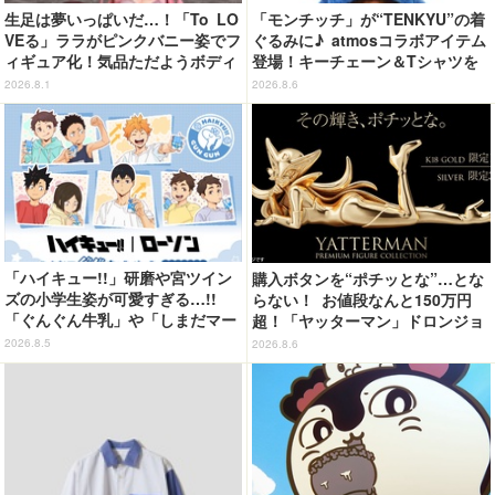
生足は夢いっぱいだ…！「To LO
「モンチッチ」が“TENKYU”の着
VEる」ララがピンクバニー姿でフ
ぐるみに♪ atmosコラボアイテム
ィギュア化！気品ただようボディ
登場！キーチェーン＆Tシャツを
に注目
展開
2026.8.1
2026.8.6
「ハイキュー!!」研磨や宮ツイン
購入ボタンを“ポチッとな”…とな
ズの小学生姿が可愛すぎる…!!
らない！ お値段なんと150万円
「ぐんぐん牛乳」や「しまだマー
超！「ヤッターマン」ドロンジョ
ト」デザインのグッズも!? ロー
様が黄金の輝きをまといミニフィ
2026.8.5
2026.8.6
ソン限定グッズが登場！
ギュア化 ヤッターワン&おだてブ
タも