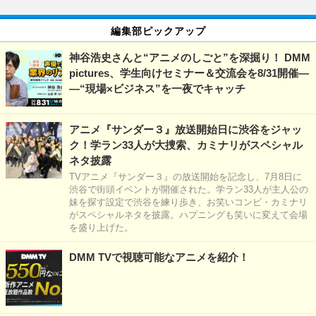
編集部ピックアップ
神谷浩史さんと“アニメのしごと”を深掘り！ DMM
pictures、学生向けセミナー＆交流会を8/31開催―
―“現場×ビジネス”を一夜でキャッチ
アニメ『サンダー３』放送開始日に渋谷をジャッ
ク！学ラン33人が大捜索、カミナリがスペシャル
ネタ披露
TVアニメ『サンダー３』の放送開始を記念し、7月8日に
渋谷で街頭イベントが開催された。学ラン33人が主人公の
妹を探す設定で渋谷を練り歩き、お笑いコンビ・カミナリ
がスペシャルネタを披露。ハプニングも笑いに変えて会場
を盛り上げた。
DMM TVで視聴可能なアニメを紹介！