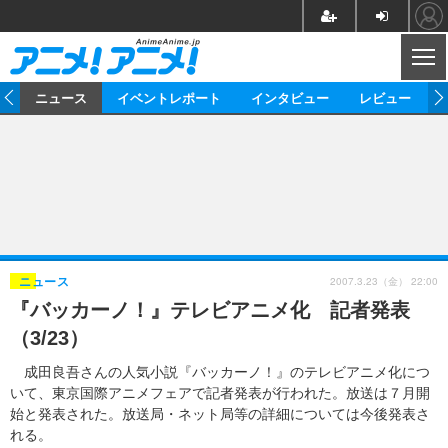
CL
ム
ニュース
イベントレポート
インタビュー
レビュー
ニュース
アニメ
映画/ドラマ
イベントレポート
マンガ
ノベル
アニメ
映画
インタビュー
音楽
声優
ライブ
舞台
スタッフ
声優
レビュー
2007.3.23（金） 22:00
ニュース
『バッカーノ！』テレビアニメ化 記者発表
ゲーム
グッズ
海外イベント
ビジネス
俳優・タレント
アーティスト
アニメ
実写
動画
（3/23）
イベント
海外
ビジネス
書評
イベント
アニメ
映画/ドラマ
連載・コラム
成田良吾さんの人気小説『バッカーノ！』のテレビアニメ化につ
いて、東京国際アニメフェアで記者発表が行われた。放送は７月開
ゲーム
座談会
アニメ！アニメ！TV
ABEMA Cafe
始と発表された。放送局・ネット局等の詳細については今後発表さ
れる。