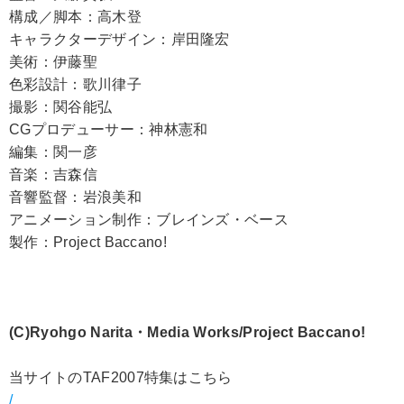
構成／脚本：高木登
キャラクターデザイン：岸田隆宏
美術：伊藤聖
色彩設計：歌川律子
撮影：関谷能弘
CGプロデューサー：神林憲和
編集：関一彦
音楽：吉森信
音響監督：岩浪美和
アニメーション制作：ブレインズ・ベース
製作：Project Baccano!
(C)Ryohgo Narita・Media Works/Project Baccano!
当サイトのTAF2007特集はこちら
/