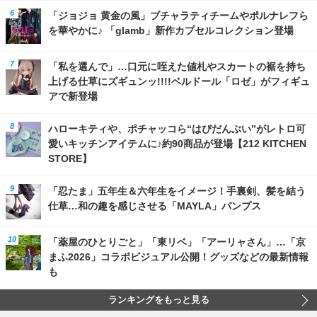
「ジョジョ 黄金の風」ブチャラティチームやポルナレフら
を華やかに♪ 「glamb」新作カプセルコレクション登場
「私を選んで」…口元に咥えた値札やスカートの裾を持ち
上げる仕草にズギュンッ!!!!ベルドール「ロゼ」がフィギュ
アで新登場
ハローキティや、ポチャッコら“はぴだんぶい”がレトロ可
愛いキッチンアイテムに♪約90商品が登場【212 KITCHEN
STORE】
「忍たま」五年生＆六年生をイメージ！手裏剣、髪を結う
仕草…和の趣を感じさせる「MAYLA」パンプス
「薬屋のひとりごと」「東リベ」「アーリャさん」…「京
まふ2026」コラボビジュアル公開！グッズなどの最新情報
も
ランキングをもっと見る