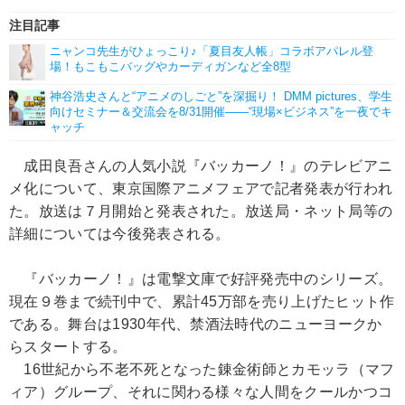
注目記事
ニャンコ先生がひょっこり♪「夏目友人帳」コラボアパレル登
場！もこもこバッグやカーディガンなど全8型
神谷浩史さんと“アニメのしごと”を深掘り！ DMM pictures、学生
向けセミナー＆交流会を8/31開催――“現場×ビジネス”を一夜でキ
ャッチ
成田良吾さんの人気小説『バッカーノ！』のテレビアニ
メ化について、東京国際アニメフェアで記者発表が行われ
た。放送は７月開始と発表された。放送局・ネット局等の
詳細については今後発表される。
『バッカーノ！』は電撃文庫で好評発売中のシリーズ。
現在９巻まで続刊中で、累計45万部を売り上げたヒット作
である。舞台は1930年代、禁酒法時代のニューヨークか
らスタートする。
16世紀から不老不死となった錬金術師とカモッラ（マフ
ィア）グループ、それに関わる様々な人間をクールかつコ