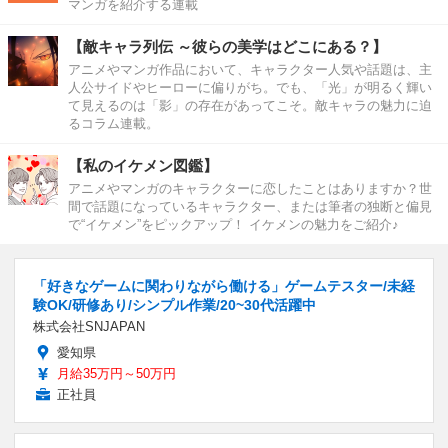
マンガを紹介する連載
【敵キャラ列伝 ～彼らの美学はどこにある？】
アニメやマンガ作品において、キャラクター人気や話題は、主
人公サイドやヒーローに偏りがち。でも、「光」が明るく輝い
て見えるのは「影」の存在があってこそ。敵キャラの魅力に迫
るコラム連載。
【私のイケメン図鑑】
アニメやマンガのキャラクターに恋したことはありますか？世
間で話題になっているキャラクター、または筆者の独断と偏見
で“イケメン”をピックアップ！ イケメンの魅力をご紹介♪
「好きなゲームに関わりながら働ける」ゲームテスター/未経
験OK/研修あり/シンプル作業/20~30代活躍中
株式会社SNJAPAN
愛知県
月給35万円～50万円
正社員