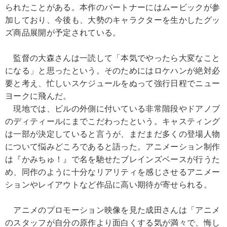
られたことがある。本作のパートナーにはムービックが参
加しており、今後も、大勢のキャラクターを生かしたグッ
ズ商品展開が予定されている。
監督の大森さんは一読して「本気でやったら大変なこと
になる」と思ったという。そのためにはロケハンが絶対必
要と考え、忙しいスケジュールをぬって強行日程でニュー
ヨークに飛んだ。
現地では、ビルの外側に付いている非常階段やドアノブ
のディティールにまでこだわったという。キャスティング
は一部が決定していると言うが、まだまだ多くの登場人物
について悩みどころであると語った。アニメーション制作
は『かみちゅ！』で名を馳せたブレインズベースが行うた
め、同作のように十分なリアリティを感じさせるアニメー
ションやレイアウトなど作品に高い期待が寄せられる。
アニメのプロモーション映像を見た成田さんは「アニメ
のスタッフが自分の原作より面白くする気が満々で、悔し