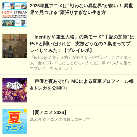
2026年夏アニメは“戦わない異世界”が熱い！ 異世
界で見つける“頑張りすぎない生き方
「Identity V 第五人格」の新モード“手記の加筆”は
PvEと聞いたけれど…実際どうなの？集まってプ
レイしてみた！【プレイレポ】
『Identity V 第五人格』が好きな人やプレイしたことある
人、全くプレイしたことがない人など、様々な4人を集め
てプレイしてみました！
「声優と夜あそび」MCによる直筆プロフィール帳
&トレカを公開中♪
【夏アニメ 2026】
2026年春アニメの情報はコチラで！