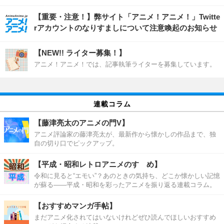
【重要・注意！】弊サイト「アニメ！アニメ！」Twitte
rアカウントのなりすましについて注意喚起のお知らせ
【NEW!! ライター募集！】
アニメ！アニメ！では、記事執筆ライターを募集しています。
連載コラム
【藤津亮太のアニメの門V】
アニメ評論家の藤津亮太が、最新作から懐かしの作品まで、独
自の切り口でピックアップ。
【平成・昭和レトロアニメのすゝめ】
令和に見ると“エモい”？あのときの気持ち、どこか懐かしい記憶
が蘇る――平成・昭和を彩ったアニメを振り返る連載コラム。
【おすすめマンガ手帖】
まだアニメ化されてはいないけれどぜひ読んでほしいおすすめ