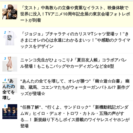
「文スト」中島敦らの立像や貴重なイラスト、映像体験で
世界に没入！TVアニメ10周年記念展の東京会場フォトレポ
ートが到着
「ジョジョ」ブチャラティのカリスマTシャツ登場ッ！“き
さまにオレの心は永遠にわかるまいッ！”や感動のクライマ
ックスをデザイン
ニャンコ先生がひょっこり♪「夏目友人帳」コラボアパレ
ル登場！もこもこバッグやカーディガンなど全8型
“あんたの全てを壊して、オレが勝つ”「幽☆遊☆白書」 幽
助、蔵馬、コエンマたちがウォーターガンバトル!? 新作グ
ッズが登場☆
“任務了解”、“行くよ、サンドロック”「新機動戦記ガンダ
ムＷ」ヒイロ・デュオ・トロワ・カトル・五飛の声がす
る…！ 新規録り下ろしボイス搭載のワイヤレスイヤホンが
登場