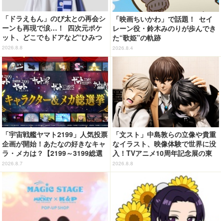
「ドラえもん」のび太との再会シ
「映画ちいかわ」で話題！ セイ
ーンも再現で涙…！ 四次元ポケ
レーン役・鈴木みのりが歩んでき
ット、どこでもドアなど“ひみつ
た“歌姫”の軌跡
道具”も登場 「グラニフ」コラボ
2026.8.8
2026.8.4
全20アイテム
「宇宙戦艦ヤマト2199」人気投票
「文スト」中島敦らの立像や貴重
企画が開始！あたなの好きなキャ
なイラスト、映像体験で世界に没
ラ・メカは？【2199～3199総選
入！TVアニメ10周年記念展の東
挙】
京会場フォトレポートが到着
2026.8.7
2026.8.8