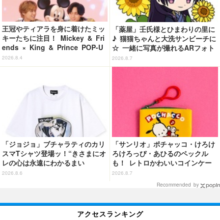
王冠やティアラを身に着けたミッ
「薬屋」壬氏様とひまわりの里に
キーたちに注目！ Mickey & Fri
♪ 猫猫ちゃんと大洗サンビーチに
ends × King & Prince POP-U
☆ 一緒に写真が撮れるARフォト
P SHOP「MAGIC STAGE」に新
スポット企画「猫猫・壬氏と夏巡
2026.8.4
2026.8.7
商品登場
り」開催【茨城県】
「ジョジョ」ブチャラティのカリ
「サンリオ」ポチャッコ・けろけ
スマTシャツ登場ッ！“きさまにオ
ろけろっぴ・あひるのペックル
レの心は永遠にわかるまい
も！ レトロかわいいコインケー
ッ！”や感動のクライマックスを
ス第2弾がカプセルトイに登場♪
2026.8.6
2026.8.7
デザイン
Recommended by
アクセスランキング