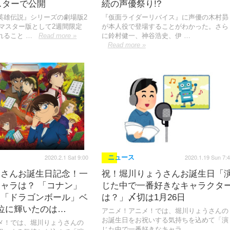
スターで公開
続の声優祭り!?
英雄伝説』シリーズの劇場版2
『仮面ライダーリバイス』に声優の木村昴
リマスター版として2週間限定
が本人役で登場することがわかった。さら
れること …
Read more »
に鈴村健一、神谷浩史、伊 …
Read more »
2020.2.1 Sat 9:00
2020.1.19 Sun 7:
ニュース
うさんお誕生日記念！一
祝！堀川りょうさんお誕生日「
ャラは？ 「コナン」
じた中で一番好きなキャラクタ
、「ドラゴンボール」ベ
は？」〆切は1月26日
位に輝いたのは…
アニメ！アニメ！では、堀川りょうさんの
お誕生日をお祝いする気持ちを込めて「演
メ！では、堀川りょうさんの
じた中で一番好きなキャラ …