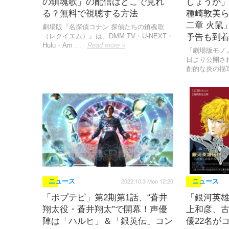
の鎮魂歌」の配信はどこで見れ
しょうか
る？無料で視聴する方法
種崎敦美ら
二章 火鼠
劇場版『名探偵コナン 探偵たちの鎮魂歌
（レクイエム）』は、DMM TV・U-NEXT・
予告も到
Hulu・Am …
Read more »
『劇場版モノノ
日より公開さ
創的な炎の描
2022.10.3 Mon 12:20
ニュース
ニュース
「ポプテピ」第2期第1話、“蒼井
「銀河英
翔太役・蒼井翔太”で開幕！声優
上和彦、
陣は「ハルヒ」＆「銀英伝」コン
優22名が