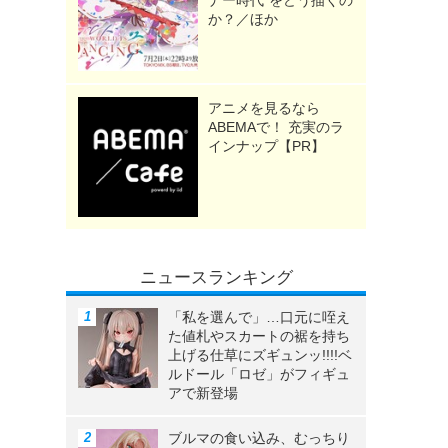
ナー時代”をどう描くの
か？／ほか
アニメを見るなら
ABEMAで！ 充実のラ
インナップ【PR】
ニュースランキング
「私を選んで」…口元に咥え
た値札やスカートの裾を持ち
上げる仕草にズギュンッ!!!!ベ
ルドール「ロゼ」がフィギュ
アで新登場
ブルマの食い込み、むっちり