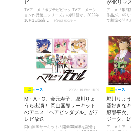
ビ
が4Kリマ
TVアニメ『ポプテピピック TVアニメーシ
アニメ『銀河
ョン作品第二シリーズ』の第1話が、2022年
作品が、4K
10月1日深夜 …
Read more »
で劇場公開さ
2022.1.19 Wed 15:00
ニュース
ニュース
M・A・O、金元寿子、堀川りょ
堀川りょ
うら出演！ 岡山国際サーキット
番好きなキ
のアニメ「ヘアピンダブル」がテ
服部平次
レビ放送
ジータ、1
岡山国際サーキットの開業30周年を記念す
アニメ！アニ