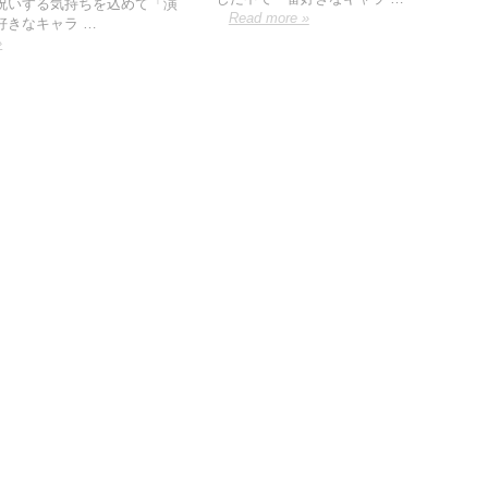
祝いする気持ちを込めて「演
Read more »
好きなキャラ …
»