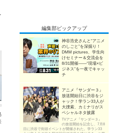
レ
編集部ピックアップ
神谷浩史さんと“アニメ
のしごと”を深掘り！
DMM pictures、学生向
けセミナー＆交流会を
8/31開催――“現場×ビ
ジネス”を一夜でキャッ
チ
アニメ『サンダー３』
放送開始日に渋谷をジ
ャック！学ラン33人が
30
大捜索、カミナリがス
ペシャルネタ披露
昴
TVアニメ『サンダー３』
来
の放送開始を記念し、7月8
日に渋谷で街頭イベントが開催された。学ラン33