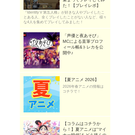
た！【プレイレポ】
『Identity V 第五人格』が好きな人やプレイしたこ
とある人、全くプレイしたことがない人など、様々
な4人を集めてプレイしてみました！
「声優と夜あそび」
MCによる直筆プロフ
ィール帳&トレカを公
開中♪
【夏アニメ 2026】
2026年春アニメの情報は
コチラで！
【コラムはコチラか
ら！】夏アニメは“マイ