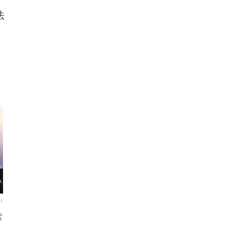
法
M
11
彦