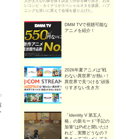
人が主人公の妹を探す設定で渋谷を練り歩き、お笑
いコンビ・カミナリがスペシャルネタを披露。ハプ
ニングも笑いに変えて会場を盛り上げた。
DMM TVで視聴可能な
アニメを紹介！
2026年夏アニメは“戦
わない異世界”が熱い！
異世界で見つける“頑張
りすぎない生き方
45
演
ー
「Identity V 第五人
格」の新モード“手記の
加筆”はPvEと聞いたけ
れど…実際どうなの？
集まってプレイしてみ