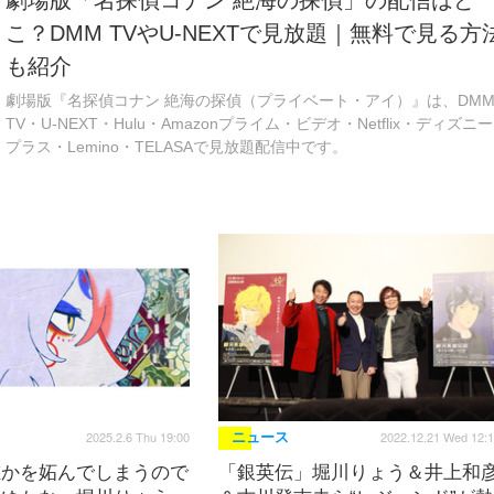
劇場版「名探偵コナン 絶海の探偵」の配信はど
こ？DMM TVやU-NEXTで見放題｜無料で見る方
も紹介
劇場版『名探偵コナン 絶海の探偵（プライベート・アイ）』は、DM
TV・U-NEXT・Hulu・Amazonプライム・ビデオ・Netflix・ディズニー
プラス・Lemino・TELASAで見放題配信中です。
2025.2.6 Thu 19:00
2022.12.21 Wed 12:
ニュース
誰かを妬んでしまうので
「銀英伝」堀川りょう＆井上和