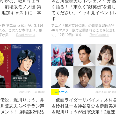
」ゆかな、堀川りょう、
＆古川登志夫ら“レジェンド”が熱
「劇場版モノノ怪 第
く語る！「末永く”銀英伝”を愛し
」追加キャストに 本
てください」イッキ見イベント
着
ポ
怪 第二章 火鼠』が、3月14
アニメ『銀河英雄伝説』の劇場版2作品が
れる。このたび本作より、独
4Kリマスター版で公開されることを記念し
写が美 …
Read more »
て、12月19日に東京 …
Read more »
2022.9.20 Tue 18:30
2022.4.3 Sun 9:
ニュース
雄伝説」堀川りょう、井
「仮面ライダーリバイス」木村
古川登志夫らベテラン声
＆鈴村健一＆神谷浩史＆伊藤美
コメント！ 劇場版2作品
＆堀川りょうが出演決定！2週連