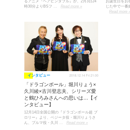
るアニメ『ヘアピンダブル』が、2月3日24
お誕生日をお
時30分よりBSフ …
Read more »
じた中で一番
Read more 
2018.12.14 Fri 21:00
インタビュー
「ドラゴンボール」堀川りょう×
久川綾×古川登志夫、シリーズ愛
と鶴ひろみさんへの思いは…【イ
ンタビュー】
12月14日全国公開の『ドラゴンボール超 ブ
ロリー』より、ベジータ役・堀川りょうさ
ん、ブルマ役・久川 …
Read more »