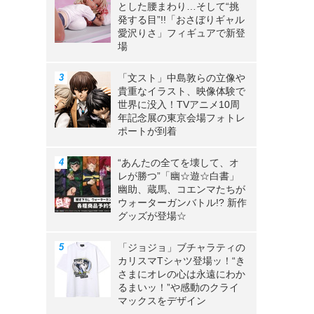
とした腰まわり…そして“挑
発する目”!!「おさぼりギャル
愛沢りさ」フィギュアで新登
場
「文スト」中島敦らの立像や
貴重なイラスト、映像体験で
世界に没入！TVアニメ10周
年記念展の東京会場フォトレ
ポートが到着
“あんたの全てを壊して、オ
レが勝つ”「幽☆遊☆白書」
幽助、蔵馬、コエンマたちが
ウォーターガンバトル!? 新作
グッズが登場☆
「ジョジョ」ブチャラティの
カリスマTシャツ登場ッ！“き
さまにオレの心は永遠にわか
るまいッ！”や感動のクライ
マックスをデザイン