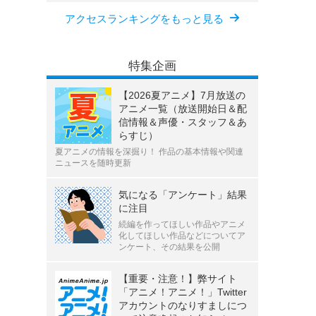
アクセスランキングをもっと見る
特集企画
【2026夏アニメ】7月放送の
アニメ一覧（放送開始日＆配
信情報＆声優・スタッフ＆あ
らすじ）
夏アニメの情報を深掘り！ 作品の基本情報や関連
ニュースを随時更新
気になる「アンケート」結果
に注目
続編を作ってほしい作品やアニメ
化してほしい作品などについてア
ンケート、その結果を公開
【重要・注意！】弊サイト
「アニメ！アニメ！」Twitter
アカウントのなりすましにつ