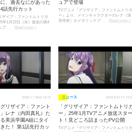
間に、過去なにがあった
ュアで登場
4話先行カット
TVアニメ『グリザイア：ファントムトリ
ー』より、メインキャラクターのレナ（深
リザイア：ファントムトリガ
見玲奈）がメタリックブ …
Read more »
25年1月22日（水）放送の第4
ムブ …
Read more »
2025.1.1 Wed 16:15
2024.9.27 Fri 12:
ニュース
「グリザイア：ファント
「グリザイア：ファントムトリ
ー」レナ（内田真礼）た
ー」25年1月TVアニメ放送スタ
る美浜学園A組にタイ
ト！見どころ詰まったPV公開
きた！ 第1話先行カッ
TVアニメ『グリザイア：ファントムトリ