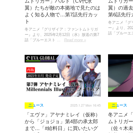
ムトリガー」ハルト（CV代永
ムトリガー
翼）たちが敵の本拠地で見たのは
翼）の過
よく知る人物で…第7話先行カッ
第6話先行
ト
冬アニメ『グ
ー』より、20
冬アニメ『グリザイア：ファントムトリガ
話「ブルーエ
ー』より、2025年2月12日（水）放送の第7
話「ブルーエスト …
Read more »
2025.1.27 Mon 16:45
ニュース
ニュース
「エヴァ」アヤナミレイ（仮称）
冬アニメ
から「ジョジョ」第4部の承太郎
ムトリガ
まで…「#給料日」に買いたいグ
（佐々木