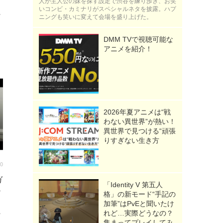
人が主人公の妹を探す設定で渋谷を練り歩き、お笑
いコンビ・カミナリがスペシャルネタを披露。ハプ
ガ
ニングも笑いに変えて会場を盛り上げた。
DMM TVで視聴可能な
アニメを紹介！
2026年夏アニメは“戦
わない異世界”が熱い！
異世界で見つける“頑張
りすぎない生き方
00
ガ
「Identity V 第五人
ー
格」の新モード“手記の
加筆”はPvEと聞いたけ
れど…実際どうなの？
ガ
集まってプレイしてみ