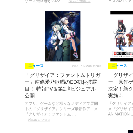
リーズ最終巻が2022 …
Read more »
ェス2021～ア
2020.7.6 Mon 19:00
ニュース
ニュース
「グリザイア：ファントムトリガ
「グリザ
ー」南條愛乃歌唱のED初お披露
ー」原作ゲ
目！ 特報PV＆第2弾ビジュアル
決定！新
公開
実施も
アプリ、ゲームなど様々なメディアで展開
『グリザイア
中の『グリザイア』シリーズ最新作アニメ
メ『グリザイ
『グリザイア：ファントム …
ANIMATION 
Read more »