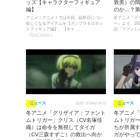
ッズ【キャラクターフィギュア
敦美）の
編】
のか…？第
アニメ！アニメ！では今回、給料日につい
冬アニメ『グ
欲しくなるアイテムを【ガンプラ＆ロボッ
ー』より、20
トフィギュア編】、【キャ …
話「ファント
Read more »
2025.1.8 Wed 16:15
ニュース
ニュース
冬アニメ「グリザイア：ファント
冬アニメ
ムトリガー」クリス（CV名塚佳
ムトリガ
織）は命令を無視してタイガ
ちが所属す
（CV三森すずこ）の救出へ向か
ガがやって