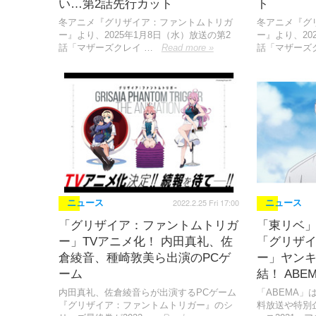
い…第2話先行カット
ト
冬アニメ『グリザイア：ファントムトリガ
冬アニメ『グ
ー』より、2025年1月8日（水）放送の第2
ー』より、20
話「マザーズクレイ …
Read more »
話「マザーズ
2022.2.25 Fri 17:00
ニュース
ニュース
「グリザイア：ファントムトリガ
「東リベ」「
ー」TVアニメ化！ 内田真礼、佐
「グリザ
倉綾音、種崎敦美ら出演のPCゲ
ー」ヤン
ーム
結！ AB
内田真礼、佐倉綾音らが出演するPCゲーム
「ABEMA
『グリザイア：ファントムトリガー』のシ
料放送や特別