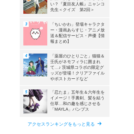
い？『夏目友人帳』ニャンコ
先生＜クイズ 第2回＞
「ちいかわ」登場キャラクタ
ー・漫画あらすじ・アニメ放
送＆配信サービス・声優【情
報まとめ】
「薬屋のひとりごと」猫猫＆
壬氏がネモフィラに囲まれ
て…♪ 茨城県コラボの限定グ
ッズが登場！クリアファイル
やポストカードなど
「忍たま」五年生＆六年生を
イメージ！手裏剣、髪を結う
仕草…和の趣を感じさせる
「MAYLA」パンプス
アクセスランキングをもっと見る