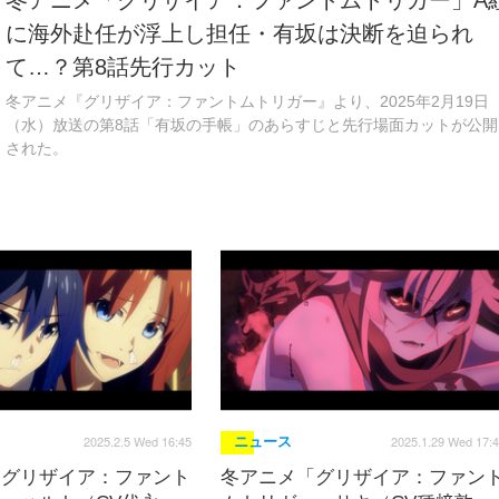
冬アニメ「グリザイア：ファントムトリガー」A
に海外赴任が浮上し担任・有坂は決断を迫られ
て…？第8話先行カット
冬アニメ『グリザイア：ファントムトリガー』より、2025年2月19日
（水）放送の第8話「有坂の手帳」のあらすじと先行場面カットが公開
された。
2025.2.5 Wed 16:45
2025.1.29 Wed 17:
ニュース
「グリザイア：ファント
冬アニメ「グリザイア：ファン