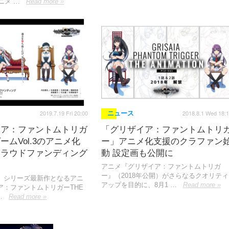
ニメ …
Read more »
2019.7.19 Fri 20:00
2018.8.1 Wed 18:
ニュース
イア：ファントムトリガ
「グリザイア：ファントムトリ
ームVol.3のアニメ化
ー」アニメ化支援のクラファン
クラウドファンディング
動 設定画も公開に
アニメ『グリザイア：ファントムトリガ
ー』（2018年公開）がさらなるクオリティ
』シリーズ最新作となるアニ
アップを目的に、8月1 …
Read more »
ア：ファントムトリガーTHE
…
Read more »