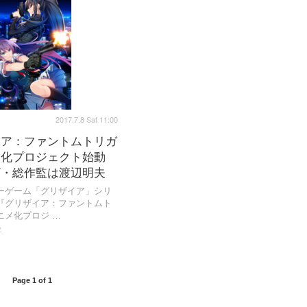
2017.7.8 Sat 11:00
イア：ファントムトリガ
メ化プロジェクト始動
ザ・総作監は渡辺明夫
ーゲーム「グリザイア」シリ
『グリザイア：ファントムト
ニメ化プロジ …
»
Page 1 of 1