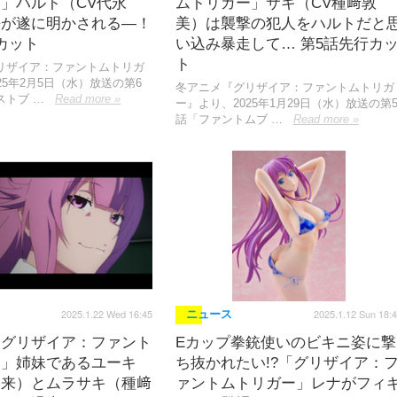
」ハルト（CV代永
ムトリガー」サキ（CV種﨑敦
去が遂に明かされる―！
美）は襲撃の犯人をハルトだと
カット
い込み暴走して… 第5話先行カ
ト
リザイア：ファントムトリガ
25年2月5日（水）放送の第6
冬アニメ『グリザイア：ファントムトリガ
ストブ …
Read more »
ー』より、2025年1月29日（水）放送の第
話「ファントムブ …
Read more »
2025.1.22 Wed 16:45
2025.1.12 Sun 18:
ニュース
「グリザイア：ファント
Eカップ拳銃使いのビキニ姿に撃
ー」姉妹であるユーキ
ち抜かれたい!?「グリザイア：
未来）とムラサキ（種﨑
ァントムトリガー」レナがフィ