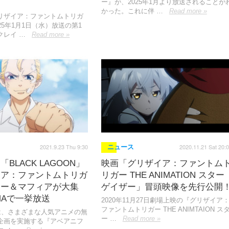
ー』が、2025年1月より放送されることが
かった。これに伴 …
Read more »
リザイア：ファントムトリガ
25年1月1日（水）放送の第1
クレイ …
Read more »
2021.9.23 Thu 9:30
2020.11.21 Sat 20:
ニュース
BLACK LAGOON」
映画「グリザイア：ファントム
イア：ファントムトリガ
リガー THE ANIMATION スター
キー＆マフィアが大集
ゲイザー」冒頭映像を先行公開
EMAで一挙放送
2020年11月27日劇場上映の『グリザイア
ファントムトリガー THE ANIMTAION ス
」は、さまざまな人気アニメの無
ー …
Read more »
企画を実施する『アベアニフ