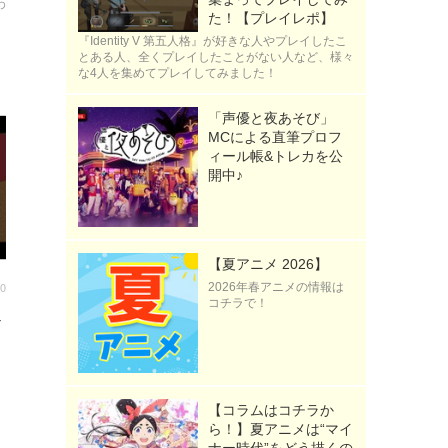
わ
た！【プレイレポ】
『Identity V 第五人格』が好きな人やプレイしたこ
とある人、全くプレイしたことがない人など、様々
な4人を集めてプレイしてみました！
「声優と夜あそび」
MCによる直筆プロフ
ィール帳&トレカを公
開中♪
【夏アニメ 2026】
00
2026年春アニメの情報は
コチラで！
ト
！
：
タ
【コラムはコチラか
ら！】夏アニメは“マイ