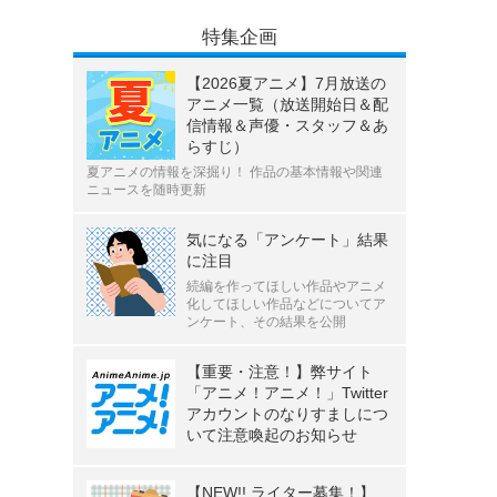
特集企画
【2026夏アニメ】7月放送の
アニメ一覧（放送開始日＆配
信情報＆声優・スタッフ＆あ
らすじ）
夏アニメの情報を深掘り！ 作品の基本情報や関連
ニュースを随時更新
気になる「アンケート」結果
に注目
続編を作ってほしい作品やアニメ
化してほしい作品などについてア
ンケート、その結果を公開
【重要・注意！】弊サイト
「アニメ！アニメ！」Twitter
アカウントのなりすましにつ
いて注意喚起のお知らせ
【NEW!! ライター募集！】