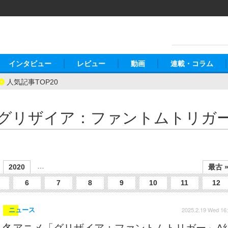
インタビュー
レビュー
動画
連載・コラム
人気記事TOP20
グリザイア：ファントムトリガ
…
2020
最古 
6
7
8
9
10
11
12
2025.2.19 Wed 16
ニュース