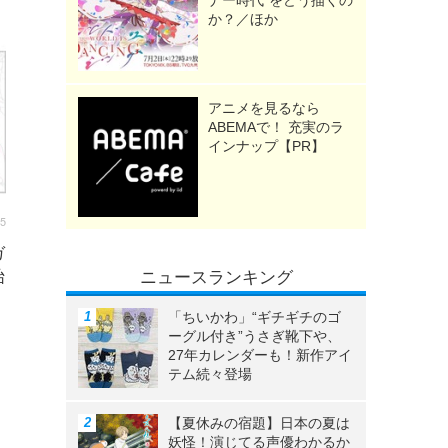
ナー時代”をどう描くの
か？／ほか
アニメを見るなら
ABEMAで！ 充実のラ
インナップ【PR】
15
ガ
始
ニュースランキング
「ちいかわ」“ギチギチのゴ
ーグル付き”うさぎ靴下や、
27年カレンダーも！新作アイ
テム続々登場
【夏休みの宿題】日本の夏は
妖怪！演じてる声優わかるか