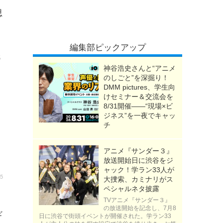
思
ッ
編集部ピックアップ
5
神谷浩史さんと“アニメ
のしごと”を深掘り！
DMM pictures、学生向
けセミナー＆交流会を
8/31開催――“現場×ビ
ジネス”を一夜でキャッ
チ
アニメ『サンダー３』
放送開始日に渋谷をジ
ャック！学ラン33人が
45
大捜索、カミナリがス
ペシャルネタ披露
TVアニメ『サンダー３』
フ
の放送開始を記念し、7月8
ギ
日に渋谷で街頭イベントが開催された。学ラン33