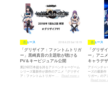
2018.6.23 Sat 18:15
ニュース
ニュース
「グリザイア：ファントムトリガ
「グリザ
ー」黒崎真音の主題歌が聴ける
ー」アニ
PV＆キービジュアル公開
キャラデ
累計60万本超を誇るアドベンチャーゲーム
アドベンチャ
シリーズ最新作が原作のアニメ『グリザイ
ーズの最新作
ア：ファントムトリガー …
Read more »
リガー』のア
Read more 