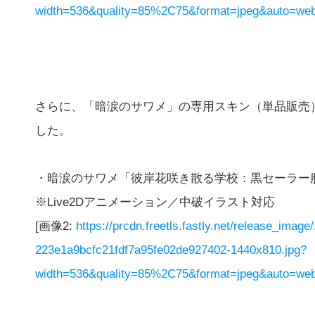
width=536&quality=85%2C75&format=jpeg&auto=webp
さらに、「暗涙のサワメ」の専用スキン（単品販売）
した。
・暗涙のサワメ「彼岸花咲き散る学校：黒セーラー服
※Live2Dアニメーション／中破イラスト対応
[画像2:
https://prcdn.freetls.fastly.net/release_ima
223e1a9bcfc21fdf7a95fe02de927402-1440x810.jpg?
width=536&quality=85%2C75&format=jpeg&auto=webp