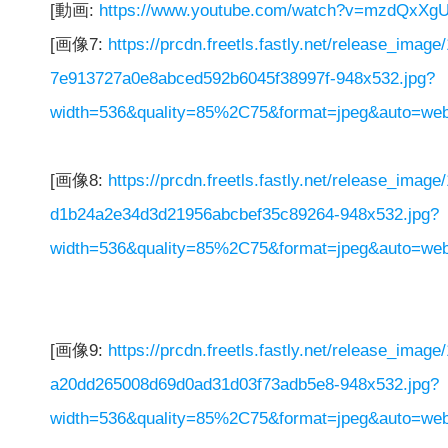
[動画:
https://www.youtube.com/watch?v=mzdQxXg
[画像7:
https://prcdn.freetls.fastly.net/release_ima
7e913727a0e8abced592b6045f38997f-948x532.jpg?
width=536&quality=85%2C75&format=jpeg&auto=webp
[画像8:
https://prcdn.freetls.fastly.net/release_ima
d1b24a2e34d3d21956abcbef35c89264-948x532.jpg?
width=536&quality=85%2C75&format=jpeg&auto=webp
[画像9:
https://prcdn.freetls.fastly.net/release_ima
a20dd265008d69d0ad31d03f73adb5e8-948x532.jpg?
width=536&quality=85%2C75&format=jpeg&auto=webp