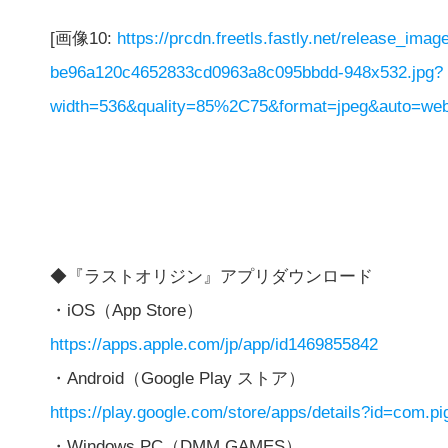
[画像10:
https://prcdn.freetls.fastly.net/release_im
be96a120c4652833cd0963a8c095bbdd-948x532.jpg?
width=536&quality=85%2C75&format=jpeg&auto=webp
◆『ラストオリジン』アプリダウンロード
・iOS（App Store）
https://apps.apple.com/jp/app/id1469855842
・Android（Google Play ストア）
https://play.google.com/store/apps/details?id=com.pi
・Windows PC（DMM GAMES）