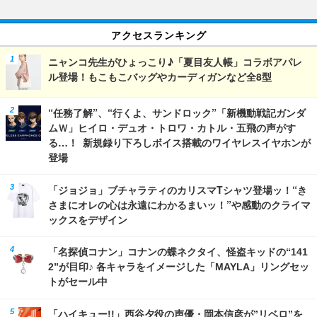
アクセスランキング
ニャンコ先生がひょっこり♪「夏目友人帳」コラボアパレ
ル登場！もこもこバッグやカーディガンなど全8型
“任務了解”、“行くよ、サンドロック”「新機動戦記ガンダ
ムＷ」ヒイロ・デュオ・トロワ・カトル・五飛の声がす
る…！ 新規録り下ろしボイス搭載のワイヤレスイヤホンが
登場
「ジョジョ」ブチャラティのカリスマTシャツ登場ッ！“き
さまにオレの心は永遠にわかるまいッ！”や感動のクライマ
ックスをデザイン
「名探偵コナン」コナンの蝶ネクタイ、怪盗キッドの“141
2”が目印♪ 各キャラをイメージした「MAYLA」リングセッ
トがセール中
「ハイキュー!!」西谷夕役の声優・岡本信彦が”リベロ”を