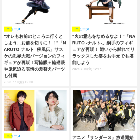
ニュース
ニュース
“オレもお前のところに行くと
“火の意志をなめるなよ！”「NA
しよう…お前を切りに！！”「N
RUTO -ナルト-」綱手のフィギ
ARUTO-ナルト- 疾風伝」サス
ュアが再販！ 戦いから離れてリ
ケの忍界大戦バージョンのフィ
ラックスした姿をお手元でも堪
ギュアが再販！写輪眼＋輪廻眼
能しよう
や鬼気迫る表情の差替えパーツ
2026.7.10(金) 12:15
も付属
2026.7.10(金) 12:30
ニュース
アニメ『サンダー３』放送開始