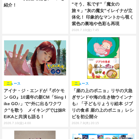
“そう、私です”「魔女の
紹介！
旅々」“灰の魔女”イレイナが立
体化！ 印象的なマントから覗く
紫色の裏地や色彩も再現
2026.7.10(金) 7:45
ニュース
ニュース
アイナ・ジ・エンドが『ポケモ
「崖の上のポニョ」リサの大急
ン GO』10週年の新CM「Sing l
ぎサンドや海の生き物ウインナ
ike GO♪」で“外に出るワクワ
も♪ 「子どもりょうり絵本 ジブ
ク”を歌う メイキングでは妹R
リの食卓 崖の上のポニョ」レシ
EiKAと共演も語る！
ピを初公開☆
2026.7.10(金) 4:00
2026.7.9(木) 20:15