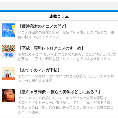
連載コラム
【藤津亮太のアニメの門V】
アニメ評論家の藤津亮太が、最新作から懐かしの作品まで、独
自の切り口でピックアップ。
【平成・昭和レトロアニメのすゝめ】
令和に見ると“エモい”？あのときの気持ち、どこか懐かしい記憶
が蘇る――平成・昭和を彩ったアニメを振り返る連載コラム。
【おすすめマンガ手帖】
まだアニメ化されてはいないけれどぜひ読んでほしいおすすめ
マンガを紹介する連載
【敵キャラ列伝 ～彼らの美学はどこにある？】
アニメやマンガ作品において、キャラクター人気や話題は、主
人公サイドやヒーローに偏りがち。でも、「光」が明るく輝い
て見えるのは「影」の存在があってこそ。敵キャラの魅力に迫
るコラム連載。