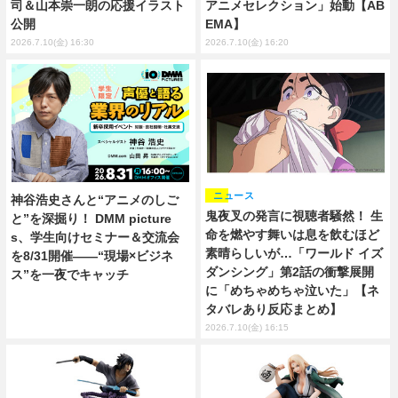
司＆山本崇一朗の応援イラスト
アニメセレクション」始動【AB
公開
EMA】
2026.7.10(金) 16:30
2026.7.10(金) 16:20
ニュース
神谷浩史さんと“アニメのしご
鬼夜叉の発言に視聴者騒然！ 生
と”を深掘り！ DMM picture
命を燃やす舞いは息を飲むほど
s、学生向けセミナー＆交流会
素晴らしいが…「ワールド イズ
を8/31開催――“現場×ビジネ
ダンシング」第2話の衝撃展開
ス”を一夜でキャッチ
に「めちゃめちゃ泣いた」【ネ
タバレあり反応まとめ】
2026.7.10(金) 16:15