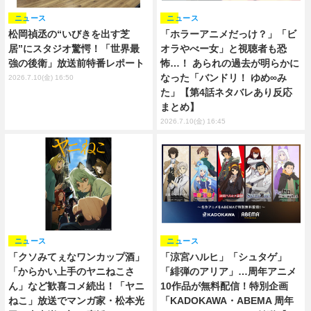
ニュース
ニュース
松岡禎丞の“いびきを出す芝
「ホラーアニメだっけ？」「ビ
居”にスタジオ驚愕！「世界最
オラやべー女」と視聴者も恐
強の後衛」放送前特番レポート
怖…！ あられの過去が明らかに
なった「バンドリ！ ゆめ∞み
2026.7.10(金) 16:50
た」【第4話ネタバレあり反応
まとめ】
2026.7.10(金) 16:45
ニュース
ニュース
「クソみてぇなワンカップ酒」
「涼宮ハルヒ」「シュタゲ」
「からかい上手のヤニねこさ
「緋弾のアリア」…周年アニメ
ん」など歓喜コメ続出！「ヤニ
10作品が無料配信！特別企画
ねこ」放送でマンガ家・松本光
「KADOKAWA・ABEMA 周年