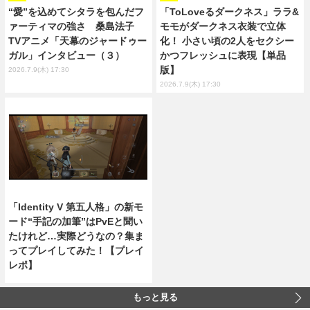
“愛”を込めてシタラを包んだフ
「ToLoveるダークネス」ララ&
ァーティマの強さ 桑島法子
モモがダークネス衣装で立体
TVアニメ「天幕のジャードゥー
化！ 小さい頃の2人をセクシー
ガル」インタビュー（３）
かつフレッシュに表現【単品
版】
2026.7.9(木) 17:30
2026.7.9(木) 17:30
「Identity V 第五人格」の新モ
ード“手記の加筆”はPvEと聞い
たけれど…実際どうなの？集ま
ってプレイしてみた！【プレイ
レポ】
もっと見る