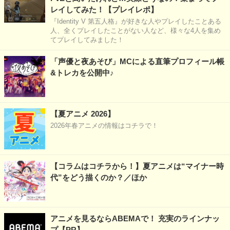
レイしてみた！【プレイレポ】
『Identity V 第五人格』が好きな人やプレイしたことある
人、全くプレイしたことがない人など、様々な4人を集め
てプレイしてみました！
「声優と夜あそび」MCによる直筆プロフィール帳
&トレカを公開中♪
【夏アニメ 2026】
2026年春アニメの情報はコチラで！
【コラムはコチラから！】夏アニメは“マイナー時
代”をどう描くのか？／ほか
アニメを見るならABEMAで！ 充実のラインナッ
プ【PR】