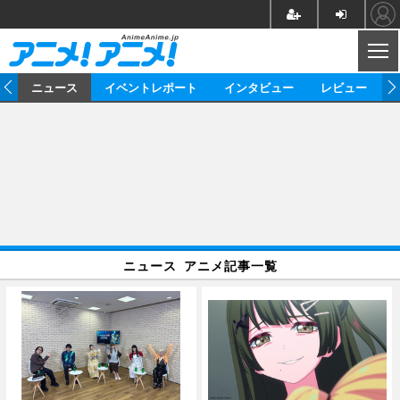
CL
ム
ニュース
イベントレポート
インタビュー
レビュー
ニュース
アニメ
映画/ドラマ
イベントレポート
マンガ
ノベル
アニメ
映画
インタビュー
音楽
声優
ライブ
舞台
スタッフ
声優
レビュー
ニュース アニメ記事一覧
ゲーム
グッズ
海外イベント
ビジネス
俳優・タレント
アーティスト
アニメ
実写
動画
イベント
海外
ビジネス
書評
イベント
アニメ
映画/ドラマ
連載・コラム
ゲーム
座談会
アニメ！アニメ！TV
ABEMA Cafe