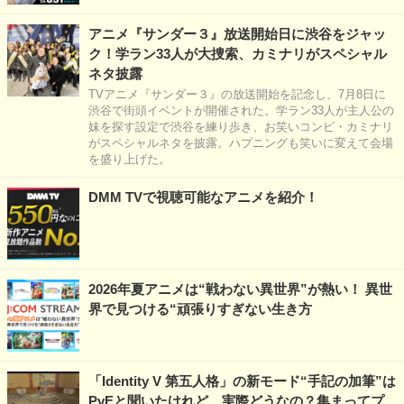
アニメ『サンダー３』放送開始日に渋谷をジャッ
ク！学ラン33人が大捜索、カミナリがスペシャル
ネタ披露
TVアニメ『サンダー３』の放送開始を記念し、7月8日に
渋谷で街頭イベントが開催された。学ラン33人が主人公の
妹を探す設定で渋谷を練り歩き、お笑いコンビ・カミナリ
がスペシャルネタを披露。ハプニングも笑いに変えて会場
を盛り上げた。
DMM TVで視聴可能なアニメを紹介！
2026年夏アニメは“戦わない異世界”が熱い！ 異世
界で見つける“頑張りすぎない生き方
「Identity V 第五人格」の新モード“手記の加筆”は
PvEと聞いたけれど…実際どうなの？集まってプ