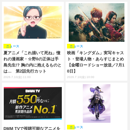
ニュース
ニュース
夏アニメ「これ描いて死ね」憧
映画「キングダム」実写キャス
れの漫画家・☆野0の正体は手
ト・登場人物・あらすじまとめ
島先生!? 胸の内に抱えるものと
【金曜ロードショー放送／7月1
は… 第2話先行カット
0日】
2026.7.10(金) 11:00
2026.7.10(金) 10:00
ニュース
DMM TVで視聴可能なアニメを