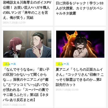
岩崎諒太＆川島零士のボイスPV
日に渋谷をジャック！学ラン33
公開！ お笑い芸人×ハガキ職人
人が大捜索、カミナリがスペシ
のBLマンガ「来年のことを言
ャルネタ披露
え、俺が笑う」完結
2026.7.10(金) 12:00
ニュース
ニュース
「なんでそうなるw」「若い子
夏アニメ「うしろの正面カムイ
の区別つかないって聞くから
さん」“コックリさん”召喚!? こ
な…」深夜のヤニアニメが“癒
っそり除霊はできるのか…第2
し”と“ツッコミ”いっぱいで心
話先行カット
が洗われる♪「スーパーの裏で
2026.7.10(金) 11:00
ヤニ吸うふたり」第1話【ネタ
バレあり反応まとめ】
2026.7.10(金) 11:45