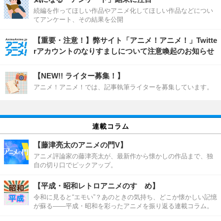
続編を作ってほしい作品やアニメ化してほしい作品などについ
てアンケート、その結果を公開
【重要・注意！】弊サイト「アニメ！アニメ！」Twitte
rアカウントのなりすましについて注意喚起のお知らせ
【NEW!! ライター募集！】
アニメ！アニメ！では、記事執筆ライターを募集しています。
連載コラム
【藤津亮太のアニメの門V】
アニメ評論家の藤津亮太が、最新作から懐かしの作品まで、独
自の切り口でピックアップ。
【平成・昭和レトロアニメのすゝめ】
令和に見ると“エモい”？あのときの気持ち、どこか懐かしい記憶
が蘇る――平成・昭和を彩ったアニメを振り返る連載コラム。