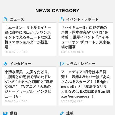
NEWS CATEGORY
ニュース
イベント・レポート
「ムーミン」リトルミイと一
「ハイキュー!!」西谷夕役の
緒に身軽にお出かけ♪ ワンポ
声優・岡本信彦が”リベロ”を
イントで光るキュートな水玉
体感！ 展示イベント「ハイキ
柄スマホショルダーが新登
ュー!! オン ザ コート」東京会
場！
場が開幕
2026.8.7(金) 18:30
2026.8.7(金) 18:20
インタビュー
コラム・レビュー
小清水亜美 史実をたどり、
アニメディア9月号は本日発
共演者との芝居で深めたドレ
売！ 表紙&Wカバーは『あん
ゲネの“止まった時間”と“繊細
さんぶるスターズ！！Bright
な強さ” TVアニメ「天幕の
me up!!』と『魔法少女リリ
ジャードゥーガル」インタビ
カルなのは EXCEEDS Gun Bl
ュー（８）
aze Vengeance』！
2026.8.3(月) 18:00
2026.8.7(金) 15:01
動画
連載