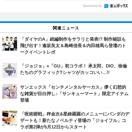
Sponsored by
関連ニュース
「ダイヤのA」続編制作をサラリと発表!? 制作秘話も
飛び出す！逢坂良太＆島崎信長＆内田雄馬ら登壇のト
ークイベントレポ
「ジョジョ」×「GU」初コラボ！ 承太郎、DIO、徐倫
たちのグラフィックTシャツがカッコいい…!!
サンエックス「センチメンタルサーカス」儚く幻想的
な雑貨が目白押し♪「サンキューマート」限定アイテム
登場
「呪術廻戦」秤金次&星綺羅羅のメニューにパンダのデ
ザートも！新たなノベルティ登場の「ジョイフル」コ
ラボ第2弾が5月12日からスタート