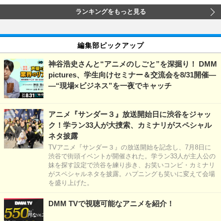
ランキングをもっと見る
編集部ピックアップ
神谷浩史さんと“アニメのしごと”を深掘り！ DMM
pictures、学生向けセミナー＆交流会を8/31開催―
―“現場×ビジネス”を一夜でキャッチ
アニメ『サンダー３』放送開始日に渋谷をジャッ
ク！学ラン33人が大捜索、カミナリがスペシャル
ネタ披露
TVアニメ『サンダー３』の放送開始を記念し、7月8日に
渋谷で街頭イベントが開催された。学ラン33人が主人公の
妹を探す設定で渋谷を練り歩き、お笑いコンビ・カミナリ
がスペシャルネタを披露。ハプニングも笑いに変えて会場
を盛り上げた。
DMM TVで視聴可能なアニメを紹介！