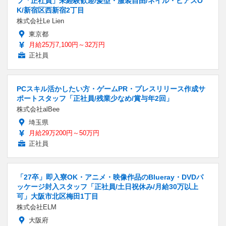
フ「正社員」未経験歓迎/髪型・服装自由/ネイル・ピアスO
K/新宿区西新宿2丁目
株式会社Le Lien
東京都
月給25万7,100円～32万円
正社員
PCスキル活かしたい方・ゲームPR・プレスリリース作成サ
ポートスタッフ「正社員/残業少なめ/賞与年2回」
株式会社alBee
埼玉県
月給29万200円～50万円
正社員
「27卒」即入寮OK・アニメ・映像作品のBlueray・DVDパ
ッケージ封入スタッフ「正社員/土日祝休み/月給30万以上
可」大阪市北区梅田1丁目
株式会社ELM
大阪府