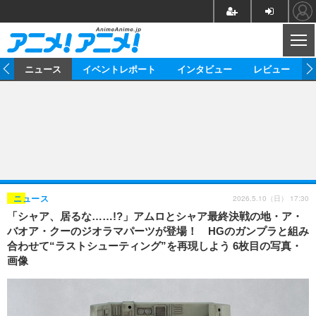
CL
ム
ニュース
イベントレポート
インタビュー
レビュー
ニュース
アニメ
映画/ドラマ
イベントレポート
マンガ
ノベル
アニメ
映画
インタビュー
音楽
声優
ライブ
舞台
スタッフ
声優
レビュー
2026.5.10（日） 17:30
ニュース
「シャア、居るな……!?」アムロとシャア最終決戦の地・ア・
ゲーム
グッズ
海外イベント
ビジネス
俳優・タレント
アーティスト
アニメ
実写
動画
バオア・クーのジオラマパーツが登場！ HGのガンプラと組み
イベント
海外
合わせて“ラストシューティング”を再現しよう 6枚目の写真・
ビジネス
書評
イベント
アニメ
映画/ドラマ
連載・コラム
画像
ゲーム
座談会
アニメ！アニメ！TV
ABEMA Cafe