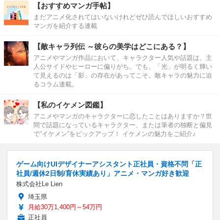
【おすすめマンガ手帖】
まだアニメ化されてはいないけれどぜひ読んでほしいおすすめ
マンガを紹介する連載
【敵キャラ列伝 ～彼らの美学はどこにある？】
アニメやマンガ作品において、キャラクター人気や話題は、主
人公サイドやヒーローに偏りがち。でも、「光」が明るく輝い
て見えるのは「影」の存在があってこそ。敵キャラの魅力に迫
るコラム連載。
【私のイケメン図鑑】
アニメやマンガのキャラクターに恋したことはありますか？世
間で話題になっているキャラクター、または筆者の独断と偏見
で“イケメン”をピックアップ！ イケメンの魅力をご紹介♪
ゲーム向けUIデザイナーアシスタント正社員・資格不問「正
社員/週休2日制/育休実績あり」アニメ・マンガ好き歓迎
株式会社Le Lien
埼玉県
月給30万1,400円～54万円
正社員