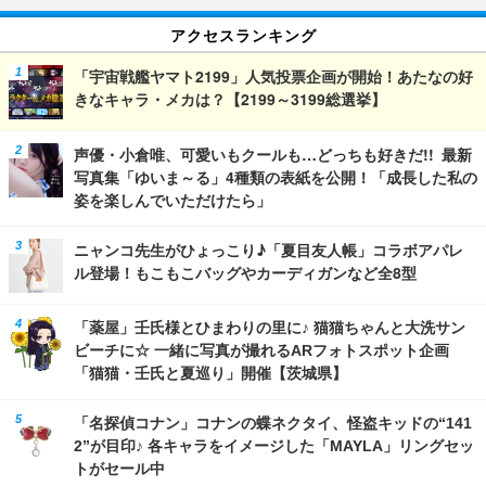
アクセスランキング
「宇宙戦艦ヤマト2199」人気投票企画が開始！あたなの好
きなキャラ・メカは？【2199～3199総選挙】
声優・小倉唯、可愛いもクールも…どっちも好きだ!! 最新
写真集「ゆいま～る」4種類の表紙を公開！「成長した私の
姿を楽しんでいただけたら」
ニャンコ先生がひょっこり♪「夏目友人帳」コラボアパレ
ル登場！もこもこバッグやカーディガンなど全8型
「薬屋」壬氏様とひまわりの里に♪ 猫猫ちゃんと大洗サン
ビーチに☆ 一緒に写真が撮れるARフォトスポット企画
「猫猫・壬氏と夏巡り」開催【茨城県】
「名探偵コナン」コナンの蝶ネクタイ、怪盗キッドの“141
2”が目印♪ 各キャラをイメージした「MAYLA」リングセッ
トがセール中