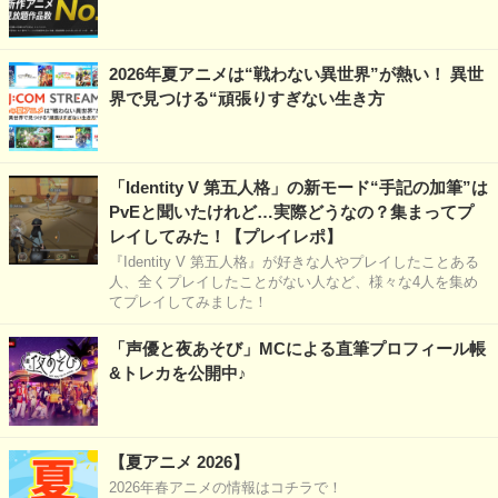
2026年夏アニメは“戦わない異世界”が熱い！ 異世
界で見つける“頑張りすぎない生き方
「Identity V 第五人格」の新モード“手記の加筆”は
PvEと聞いたけれど…実際どうなの？集まってプ
レイしてみた！【プレイレポ】
『Identity V 第五人格』が好きな人やプレイしたことある
人、全くプレイしたことがない人など、様々な4人を集め
てプレイしてみました！
「声優と夜あそび」MCによる直筆プロフィール帳
&トレカを公開中♪
【夏アニメ 2026】
2026年春アニメの情報はコチラで！