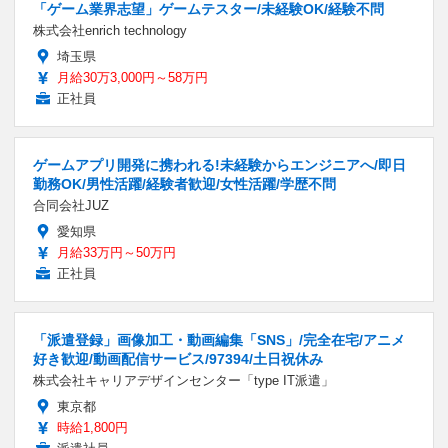
「ゲーム業界志望」ゲームテスター/未経験OK/経験不問
株式会社enrich technology
埼玉県
月給30万3,000円～58万円
正社員
ゲームアプリ開発に携われる!未経験からエンジニアへ/即日
勤務OK/男性活躍/経験者歓迎/女性活躍/学歴不問
合同会社JUZ
愛知県
月給33万円～50万円
正社員
「派遣登録」画像加工・動画編集「SNS」/完全在宅/アニメ
好き歓迎/動画配信サービス/97394/土日祝休み
株式会社キャリアデザインセンター「type IT派遣」
東京都
時給1,800円