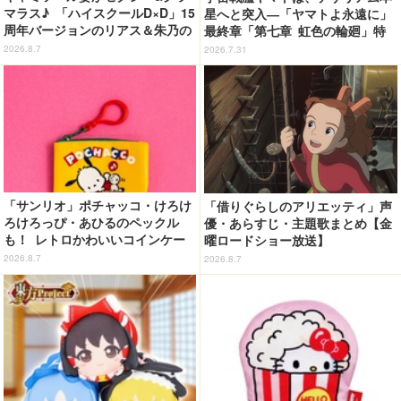
マラス♪ 「ハイスクールD×D」15
星へと突入―「ヤマトよ永遠に」
周年バージョンのリアス＆朱乃の
最終章「第七章 虹色の輪廻」特
フィギュアがリニューアルパッケ
報映像が公開！加藤直之新規描き
2026.8.7
2026.7.31
ージで登場！
下ろし特製スリーブのBlu-ray＆D
VD情報も
「サンリオ」ポチャッコ・けろけ
「借りぐらしのアリエッティ」声
ろけろっぴ・あひるのペックル
優・あらすじ・主題歌まとめ【金
も！ レトロかわいいコインケー
曜ロードショー放送】
ス第2弾がカプセルトイに登場♪
2026.8.7
2026.8.7