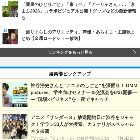
「薬屋のひとりごと」「東リベ」「アーリャさん」…「京
まふ2026」コラボビジュアル公開！グッズなどの最新情報
も
「借りぐらしのアリエッティ」声優・あらすじ・主題歌ま
とめ【金曜ロードショー放送】
ランキングをもっと見る
編集部ピックアップ
神谷浩史さんと“アニメのしごと”を深掘り！ DMM
pictures、学生向けセミナー＆交流会を8/31開催―
―“現場×ビジネス”を一夜でキャッチ
アニメ『サンダー３』放送開始日に渋谷をジャッ
ク！学ラン33人が大捜索、カミナリがスペシャル
ネタ披露
TVアニメ『サンダー３』の放送開始を記念し、7月8日に