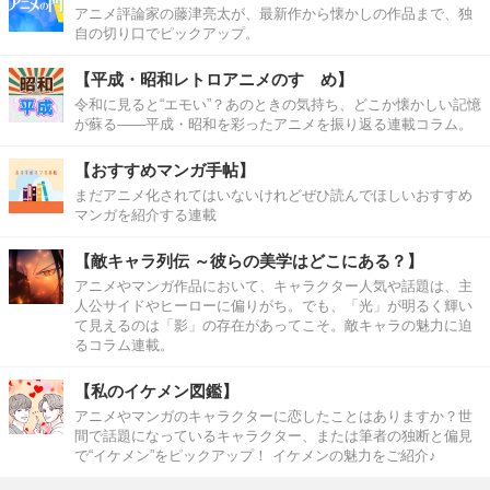
アニメ評論家の藤津亮太が、最新作から懐かしの作品まで、独
自の切り口でピックアップ。
【平成・昭和レトロアニメのすゝめ】
令和に見ると“エモい”？あのときの気持ち、どこか懐かしい記憶
が蘇る――平成・昭和を彩ったアニメを振り返る連載コラム。
【おすすめマンガ手帖】
まだアニメ化されてはいないけれどぜひ読んでほしいおすすめ
マンガを紹介する連載
【敵キャラ列伝 ～彼らの美学はどこにある？】
アニメやマンガ作品において、キャラクター人気や話題は、主
人公サイドやヒーローに偏りがち。でも、「光」が明るく輝い
て見えるのは「影」の存在があってこそ。敵キャラの魅力に迫
るコラム連載。
【私のイケメン図鑑】
アニメやマンガのキャラクターに恋したことはありますか？世
間で話題になっているキャラクター、または筆者の独断と偏見
で“イケメン”をピックアップ！ イケメンの魅力をご紹介♪