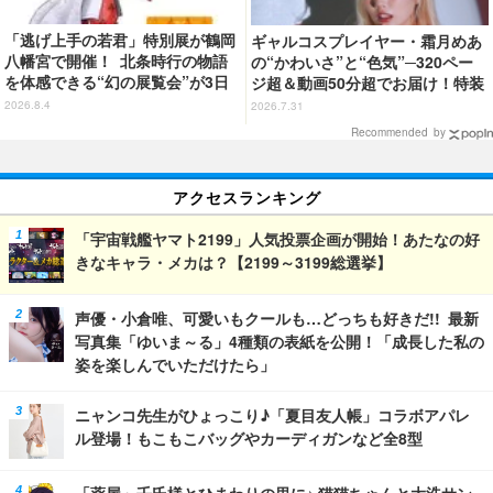
「逃げ上手の若君」特別展が鶴岡
ギャルコスプレイヤー・霜月めあ
八幡宮で開催！ 北条時行の物語
の“かわいさ”と“色気”─320ペー
を体感できる“幻の展覧会”が3日
ジ超＆動画50分超でお届け！特装
間限定で登場【8/28～30】
合本版のデジタル写真集が登場
2026.8.4
2026.7.31
Recommended by
アクセスランキング
「宇宙戦艦ヤマト2199」人気投票企画が開始！あたなの好
きなキャラ・メカは？【2199～3199総選挙】
声優・小倉唯、可愛いもクールも…どっちも好きだ!! 最新
写真集「ゆいま～る」4種類の表紙を公開！「成長した私の
姿を楽しんでいただけたら」
ニャンコ先生がひょっこり♪「夏目友人帳」コラボアパレ
ル登場！もこもこバッグやカーディガンなど全8型