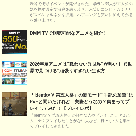
渋谷で街頭イベントが開催された。学ラン33人が主人公の
妹を探す設定で渋谷を練り歩き、お笑いコンビ・カミナリ
がスペシャルネタを披露。ハプニングも笑いに変えて会場
を盛り上げた。
DMM TVで視聴可能なアニメを紹介！
2026年夏アニメは“戦わない異世界”が熱い！ 異世
界で見つける“頑張りすぎない生き方
「Identity V 第五人格」の新モード“手記の加筆”は
PvEと聞いたけれど…実際どうなの？集まってプ
レイしてみた！【プレイレポ】
『Identity V 第五人格』が好きな人やプレイしたことある
人、全くプレイしたことがない人など、様々な4人を集め
てプレイしてみました！