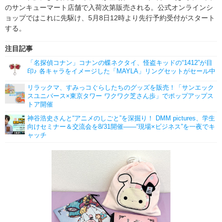
のサンキューマート店舗で入荷次第販売される。公式オンラインシ
ョップではこれに先駆け、5月8日12時より先行予約受付がスタート
する。
注目記事
「名探偵コナン」コナンの蝶ネクタイ、怪盗キッドの“1412”が目
印♪ 各キャラをイメージした「MAYLA」リングセットがセール中
リラックマ、すみっコぐらしたちのグッズを販売！「サンエック
スユニバース×東京タワー ワクワク芝さん歩」でポップアップス
トア開催
神谷浩史さんと“アニメのしごと”を深掘り！ DMM pictures、学生
向けセミナー＆交流会を8/31開催――“現場×ビジネス”を一夜でキ
ャッチ