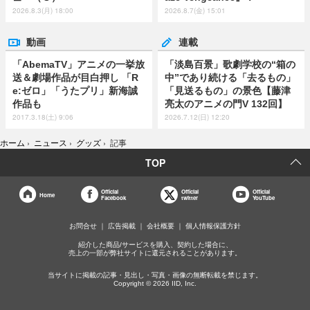
2026.8.3(月) 18:00
2026.8.7(金) 15:01
動画
連載
「AbemaTV」アニメの一挙放
「淡島百景」歌劇学校の“箱の
送＆劇場作品が目白押し 「R
中”であり続ける「去るもの」
e:ゼロ」「うたプリ」新海誠
「見送るもの」の景色【藤津
作品も
亮太のアニメの門V 132回】
2017.3.18(土) 9:06
2026.7.12(日) 12:20
ホーム
›
ニュース
›
グッズ
›
記事
TOP
Official
Official
Official
Home
Facebook
twitter
YouTube
お問合せ
広告掲載
会社概要
個人情報保護方針
紹介した商品/サービスを購入、契約した場合に、
売上の一部が弊社サイトに還元されることがあります。
当サイトに掲載の記事・見出し・写真・画像の無断転載を禁じます。
Copyright © 2026 IID, Inc.