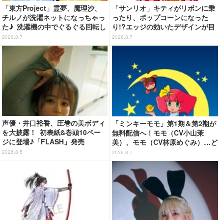
「東方Project」霊夢、魔理沙、
「サンリオ」キティがリボンに乗
チルノが洗濯ネットになっちゃっ
ったり、ポップコーンになった
た♪ 洗濯機の中でぐるぐる回転し
り!?エッジの効いたデザインが目
続ける姿を思わず眺めたくなっち
を引く♪ トートバッグやポーチが
2026.8.7
2026.8.7
ゃう!?
登場
声優・井口裕香、圧巻の美ボディ
「ミンキーモモ」第1期＆第2期が
を大披露！ 初表紙&巻頭10ペー
無料配信へ！モモ（CV小山茉
ジに登場♪「FLASH」発売
美）、モモ（CV林原めぐみ）…ど
ちらも楽しめる☆【8月10日～】
2026.8.5
2026.8.7