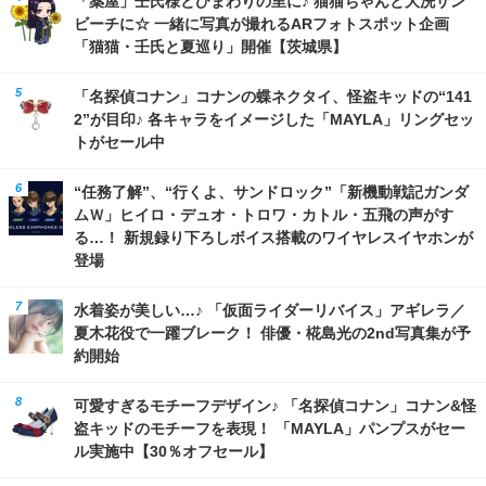
「薬屋」壬氏様とひまわりの里に♪ 猫猫ちゃんと大洗サン
ビーチに☆ 一緒に写真が撮れるARフォトスポット企画
「猫猫・壬氏と夏巡り」開催【茨城県】
「名探偵コナン」コナンの蝶ネクタイ、怪盗キッドの“141
2”が目印♪ 各キャラをイメージした「MAYLA」リングセッ
トがセール中
“任務了解”、“行くよ、サンドロック”「新機動戦記ガンダ
ムＷ」ヒイロ・デュオ・トロワ・カトル・五飛の声がす
る…！ 新規録り下ろしボイス搭載のワイヤレスイヤホンが
登場
水着姿が美しい…♪ 「仮面ライダーリバイス」アギレラ／
夏木花役で一躍ブレーク！ 俳優・椛島光の2nd写真集が予
約開始
可愛すぎるモチーフデザイン♪ 「名探偵コナン」コナン&怪
盗キッドのモチーフを表現！ 「MAYLA」パンプスがセー
ル実施中【30％オフセール】