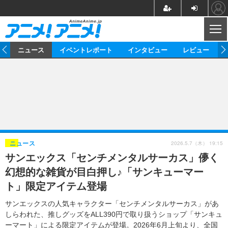
CL
ム
ニュース
イベントレポート
インタビュー
レビュー
ニュース
アニメ
映画/ドラマ
イベントレポート
マンガ
ノベル
アニメ
映画
インタビュー
音楽
声優
ライブ
舞台
スタッフ
声優
レビュー
2026.5.7（木） 19:15
ニュース
サンエックス「センチメンタルサーカス」儚く
ゲーム
グッズ
海外イベント
ビジネス
俳優・タレント
アーティスト
アニメ
実写
動画
幻想的な雑貨が目白押し♪「サンキューマー
イベント
海外
ビジネス
書評
イベント
アニメ
映画/ドラマ
連載・コラム
ト」限定アイテム登場
ゲーム
座談会
アニメ！アニメ！TV
ABEMA Cafe
サンエックスの人気キャラクター「センチメンタルサーカス」があ
しらわれた、推しグッズをALL390円で取り扱うショップ「サンキュ
ーマート」による限定アイテムが登場。2026年6月上旬より、全国