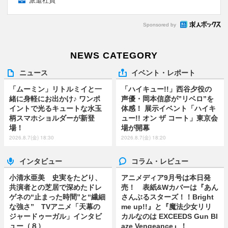
派遣社員
Sponsored by
NEWS CATEGORY
ニュース
イベント・レポート
「ムーミン」リトルミイと一
「ハイキュー!!」西谷夕役の
緒に身軽にお出かけ♪ ワンポ
声優・岡本信彦が”リベロ”を
イントで光るキュートな水玉
体感！ 展示イベント「ハイキ
柄スマホショルダーが新登
ュー!! オン ザ コート」東京会
場！
場が開幕
2026.8.7(金) 18:30
2026.8.7(金) 18:20
インタビュー
コラム・レビュー
小清水亜美 史実をたどり、
アニメディア9月号は本日発
共演者との芝居で深めたドレ
売！ 表紙&Wカバーは『あん
ゲネの“止まった時間”と“繊細
さんぶるスターズ！！Bright
な強さ” TVアニメ「天幕の
me up!!』と『魔法少女リリ
ジャードゥーガル」インタビ
カルなのは EXCEEDS Gun Bl
ュー（８）
aze Vengeance』！