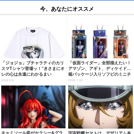
今、あなたにオススメ
「ジョジョ」ブチャラティのカリ
「仮面ライダー」全部揃えたい！
スマTシャツ登場ッ！“きさまにオ
アマゾン、アギト、ディケイド…
レの心は永遠にわかるまい
箱パッケージ入りソフビのミニチ
ッ！”や感動のクライマックスを
ュアが登場
2026.8.6
2026.7.26
デザイン
キャミソール姿がセクシー&グラ
宇宙戦艦ヤマトは、デザリアム本