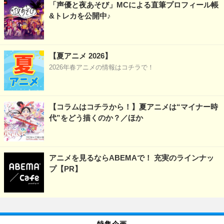
「声優と夜あそび」MCによる直筆プロフィール帳
&トレカを公開中♪
【夏アニメ 2026】
2026年春アニメの情報はコチラで！
【コラムはコチラから！】夏アニメは“マイナー時
代”をどう描くのか？／ほか
アニメを見るならABEMAで！ 充実のラインナッ
プ【PR】
特集企画