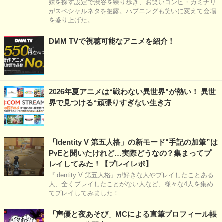
妹を探す設定で渋谷を練り歩き、お笑いコンビ・カミナリ
がスペシャルネタを披露。ハプニングも笑いに変えて会場
を盛り上げた。
DMM TVで視聴可能なアニメを紹介！
2026年夏アニメは“戦わない異世界”が熱い！ 異世
界で見つける“頑張りすぎない生き方
「Identity V 第五人格」の新モード“手記の加筆”は
PvEと聞いたけれど…実際どうなの？集まってプ
レイしてみた！【プレイレポ】
『Identity V 第五人格』が好きな人やプレイしたことある
人、全くプレイしたことがない人など、様々な4人を集め
てプレイしてみました！
「声優と夜あそび」MCによる直筆プロフィール帳