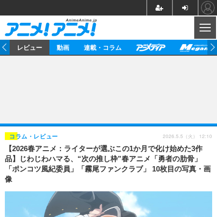
CL
ー
レビュー
動画
連載・コラム
ニュース
アニメ
映画/ドラマ
イベントレポート
マンガ
ノベル
アニメ
映画
インタビュー
音楽
声優
ライブ
舞台
スタッフ
声優
レビュー
2026.5.5（火） 12:10
コラム・レビュー
【2026春アニメ：ライターが選ぶこの1か月で化け始めた3作
ゲーム
グッズ
海外イベント
ビジネス
俳優・タレント
アーティスト
アニメ
実写
動画
品】じわじわハマる、“次の推し枠”春アニメ「勇者の肋骨」
イベント
海外
「ポンコツ風紀委員」「霧尾ファンクラブ」 10枚目の写真・画
ビジネス
書評
イベント
アニメ
映画/ドラマ
連載・コラム
像
ゲーム
座談会
アニメ！アニメ！TV
ABEMA Cafe