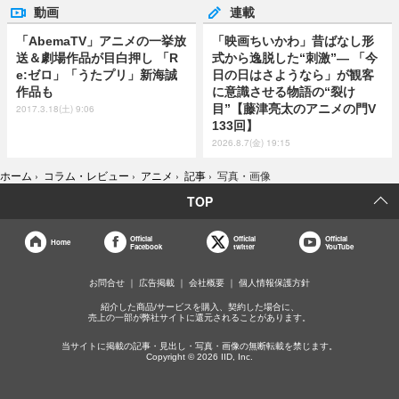
動画
連載
「AbemaTV」アニメの一挙放
「映画ちいかわ」昔ばなし形
送＆劇場作品が目白押し 「R
式から逸脱した“刺激”― 「今
e:ゼロ」「うたプリ」新海誠
日の日はさようなら」が観客
作品も
に意識させる物語の“裂け
目”【藤津亮太のアニメの門V
2017.3.18(土) 9:06
133回】
2026.8.7(金) 19:15
ホーム
›
コラム・レビュー
›
アニメ
›
記事
›
写真・画像
TOP
Official
Official
Official
Home
Facebook
twitter
YouTube
お問合せ
広告掲載
会社概要
個人情報保護方針
紹介した商品/サービスを購入、契約した場合に、
売上の一部が弊社サイトに還元されることがあります。
当サイトに掲載の記事・見出し・写真・画像の無断転載を禁じます。
Copyright © 2026 IID, Inc.