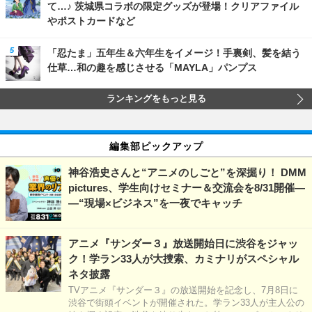
て…♪ 茨城県コラボの限定グッズが登場！クリアファイル
やポストカードなど
「忍たま」五年生＆六年生をイメージ！手裏剣、髪を結う
仕草…和の趣を感じさせる「MAYLA」パンプス
ランキングをもっと見る
編集部ピックアップ
神谷浩史さんと“アニメのしごと”を深掘り！ DMM
pictures、学生向けセミナー＆交流会を8/31開催―
―“現場×ビジネス”を一夜でキャッチ
アニメ『サンダー３』放送開始日に渋谷をジャッ
ク！学ラン33人が大捜索、カミナリがスペシャル
ネタ披露
TVアニメ『サンダー３』の放送開始を記念し、7月8日に
渋谷で街頭イベントが開催された。学ラン33人が主人公の