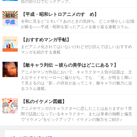
自の切り口でピックアップ。
【平成・昭和レトロアニメのすゝめ】
令和に見ると“エモい”？あのときの気持ち、どこか懐かしい記憶
が蘇る――平成・昭和を彩ったアニメを振り返る連載コラム。
【おすすめマンガ手帖】
まだアニメ化されてはいないけれどぜひ読んでほしいおすすめ
マンガを紹介する連載
【敵キャラ列伝 ～彼らの美学はどこにある？】
アニメやマンガ作品において、キャラクター人気や話題は、主
人公サイドやヒーローに偏りがち。でも、「光」が明るく輝い
て見えるのは「影」の存在があってこそ。敵キャラの魅力に迫
るコラム連載。
【私のイケメン図鑑】
アニメやマンガのキャラクターに恋したことはありますか？世
間で話題になっているキャラクター、または筆者の独断と偏見
で“イケメン”をピックアップ！ イケメンの魅力をご紹介♪