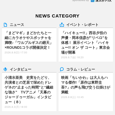
Sponsored by
NEWS CATEGORY
ニュース
イベント・レポート
「まどマギ」まどかたちと一
「ハイキュー!!」西谷夕役の
緒にカラオケやスポッチャを
声優・岡本信彦が”リベロ”を
満喫♪「ワルプルギスの廻天」
体感！ 展示イベント「ハイキ
×ROUND1コラボ開催決定！
ュー!! オン ザ コート」東京会
場が開幕
2026.8.9(日) 17:00
2026.8.7(金) 18:20
インタビュー
コラム・レビュー
小清水亜美 史実をたどり、
映画「ちいかわ」は大人もハ
共演者との芝居で深めたドレ
マる傑作!「原作は東野圭
ゲネの“止まった時間”と“繊細
吾?」の声も飛び交う仕掛けが
な強さ” TVアニメ「天幕の
満載
ジャードゥーガル」インタビ
2026.8.8(土) 10:45
ュー（８）
2026.8.3(月) 18:00