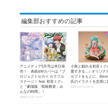
編集部おすすめの記事
アニメディア5月号は本日発
小鳥と戯れる初音ミク
売！ 表紙&Wカバーは『プ
愛すぎる…♪ オリジナ
ロジェクトセカイ カラフル
セプトをもとに、Biso
ステージ！ feat. 初音ミク』
氏のイラストを忠実に
と『劇場版「暗殺教室」み
2026.4.9 Thu 20:15
んなの時間』！
2026.4.10 Fri 15:37