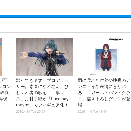
が可
歌ってきます、プロデュー
雨に濡れた仁菜や桃香のア
ルコン
サー。素直になれない、ひ
ンニュイな表情に惹かれ
n倉鼠
ねくれ者の歌を―「学マ
る…「ガールズバンドクラ
再現
ス」月村手毬が「Luna say
イ」描き下ろしグッズが登
maybe」でフィギュア化！
場
2026.4.14 Tue 20:35
2026.4.14 Tue 19:40