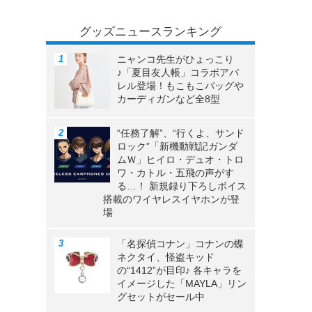
グッズニュースランキング
ニャンコ先生がひょっこり
♪「夏目友人帳」コラボアパ
レル登場！もこもこバッグや
カーディガンなど全8型
“任務了解”、“行くよ、サンド
ロック”「新機動戦記ガンダ
ムＷ」ヒイロ・デュオ・トロ
ワ・カトル・五飛の声がす
る…！ 新規録り下ろしボイス
搭載のワイヤレスイヤホンが登
場
「名探偵コナン」コナンの蝶
ネクタイ、怪盗キッド
の“1412”が目印♪ 各キャラを
イメージした「MAYLA」リン
グセットがセール中