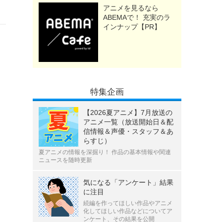
アニメを見るなら
ABEMAで！ 充実のラ
インナップ【PR】
特集企画
【2026夏アニメ】7月放送の
アニメ一覧（放送開始日＆配
信情報＆声優・スタッフ＆あ
らすじ）
夏アニメの情報を深掘り！ 作品の基本情報や関連
ニュースを随時更新
気になる「アンケート」結果
に注目
続編を作ってほしい作品やアニメ
化してほしい作品などについてア
ンケート、その結果を公開