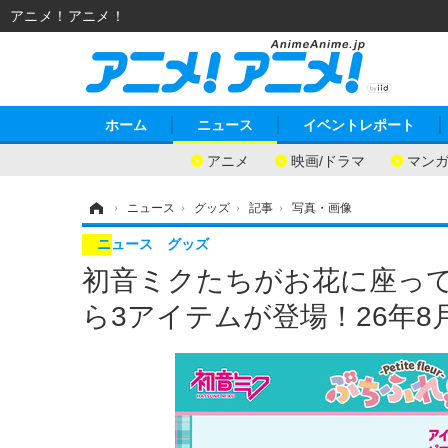
アニメ！アニメ！
ホーム
ニュース
イベントレポート
アニメ
映画/ドラマ
マン
ホーム
›
ニュース
›
グッズ
›
記事
›
写真・画像
ニュース
グッズ
初音ミクたちがお花に座って
ら3アイテムが登場！26年8