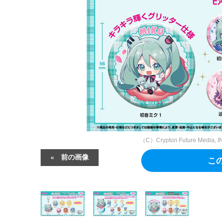
（C）Crypton Future Media, I
前の画像
こ