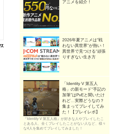
アニメを紹介！
2026年夏アニメは“戦
わない異世界”が熱い！
異世界で見つける“頑張
りすぎない生き方
「Identity V 第五人
格」の新モード“手記の
加筆”はPvEと聞いたけ
れど…実際どうなの？
集まってプレイしてみ
た！【プレイレポ】
『Identity V 第五人格』が好きな人やプレイしたこ
とある人、全くプレイしたことがない人など、様々
な4人を集めてプレイしてみました！