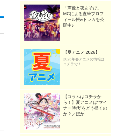
「声優と夜あそび」
MCによる直筆プロフ
ィール帳&トレカを公
開中♪
【夏アニメ 2026】
2026年春アニメの情報は
コチラで！
【コラムはコチラか
ら！】夏アニメは“マイ
ナー時代”をどう描くの
か？／ほか