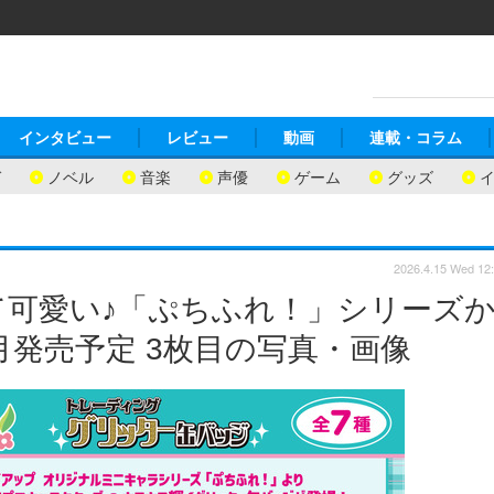
インタビュー
レビュー
動画
連載・コラム
ガ
ノベル
音楽
声優
ゲーム
グッズ
2026.4.15 Wed 12
可愛い♪「ぷちふれ！」シリーズ
月発売予定 3枚目の写真・画像