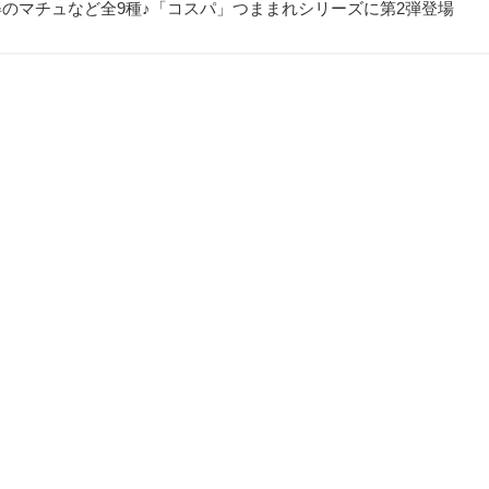
ーツ姿のマチュなど全9種♪「コスパ」つままれシリーズに第2弾登場