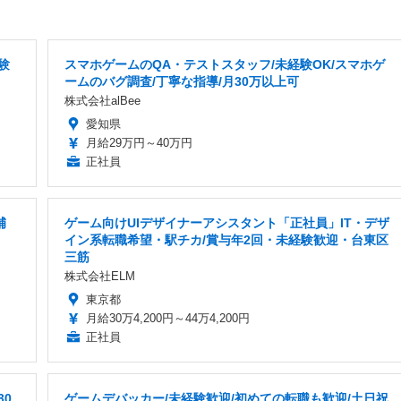
験
スマホゲームのQA・テストスタッフ/未経験OK/スマホゲ
ームのバグ調査/丁寧な指導/月30万以上可
株式会社alBee
愛知県
月給29万円～40万円
正社員
補
ゲーム向けUIデザイナーアシスタント「正社員」IT・デザ
イン系転職希望・駅チカ/賞与年2回・未経験歓迎・台東区
三筋
株式会社ELM
東京都
月給30万4,200円～44万4,200円
正社員
30
ゲームデバッカー/未経験歓迎/初めての転職も歓迎/土日祝