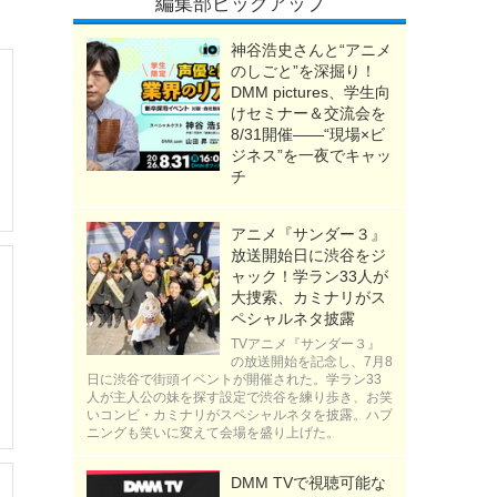
編集部ピックアップ
神谷浩史さんと“アニメ
のしごと”を深掘り！
DMM pictures、学生向
けセミナー＆交流会を
8/31開催――“現場×ビ
ジネス”を一夜でキャッ
チ
アニメ『サンダー３』
放送開始日に渋谷をジ
ャック！学ラン33人が
大捜索、カミナリがス
ペシャルネタ披露
TVアニメ『サンダー３』
の放送開始を記念し、7月8
日に渋谷で街頭イベントが開催された。学ラン33
人が主人公の妹を探す設定で渋谷を練り歩き、お笑
いコンビ・カミナリがスペシャルネタを披露。ハプ
ニングも笑いに変えて会場を盛り上げた。
DMM TVで視聴可能な