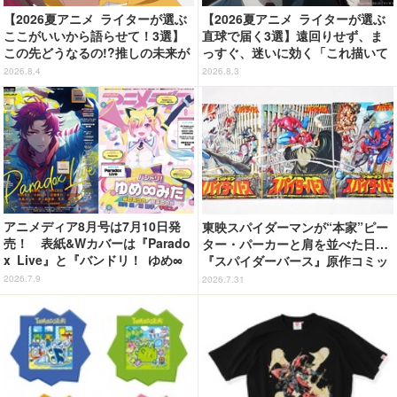
【2026夏アニメ ライターが選ぶ
【2026夏アニメ ライターが選ぶ
ここがいいから語らせて！3選】
直球で届く3選】遠回りせず、ま
この先どうなるの!?推しの未来が
っすぐ、迷いに効く「これ描いて
気になりすぎる「鎧真伝サムライ
死ね」「スーパーの裏でヤニ吸う
2026.8.4
2026.8.3
トルーパー」「乙女怪獣キャラメ
ふたり」「正反対な君と僕」
リゼ」「グロウアップショウ 」
アニメディア8月号は7月10日発
東映スパイダーマンが“本家”ピー
売！ 表紙&Wカバーは『Parado
ター・パーカーと肩を並べた日…
x Live』と『バンドリ！ ゆめ∞
『スパイダーバース』原作コミッ
みた』！
クにレオパルドンが登場！【おす
2026.7.9
2026.7.31
すめマンガ手帖】