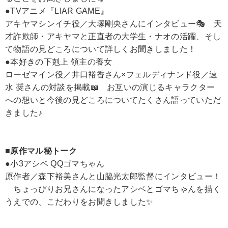
●TVアニメ『LIAR GAME』
アキヤマシンイチ役／大塚剛央さんにインタビュー🎭 天
才詐欺師・アキヤマと正直者の大学生・ナオの活躍、そし
て物語の見どころについて詳しくお聞きしました！
●本好きの下剋上 領主の養女
ローゼマイン役／井口裕香さん×フェルディナンド役／速
水 奨さんの対談を掲載📖 お互いの演じるキャラクター
への想いと今後の見どころについてたくさん語っていただ
きました♪
■原作マル秘トーク
●小3アシベ QQゴマちゃん
原作者／森下裕美さんと山脇光太郎監督にインタビュー！
ちょっぴりお兄さんになったアシベとゴマちゃんを描く
うえでの、こだわりをお聞きしました✨