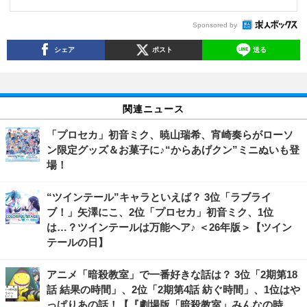
Sponsored by
シェア
ポスト
送る
関連ニュース
「プロセカ」初音ミク、暁山瑞希、宵崎奏らがローソ
ン限定グッズ＆お菓子に♪“からあげクン”ミニぬいも登
場！
“ツインテール”キャラといえば？ 3位「ラブライ
ブ！」矢澤にこ、2位「プロセカ」初音ミク、1位
は…？ツインテールは万能ヘア♪ ＜26年版＞【ツイン
テールの日】
アニメ「暗殺教室」で一番好きな話は？ 3位「2期第18
話 結果の時間」、2位「2期第4話 紡ぐ時間」、1位はや
っぱりあの話！【『劇場版「暗殺教室」みんなの時