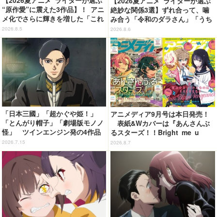
【2026夏アニメ ライターが選ぶ
“原作愛”に震えた3作品】！ アニ
絶妙な関係3選】ずれ合って、噛
メ化でさらに輝きを増した「これ
み合う「令和のダラさん」「うち
描いて死ね」「天幕のジャードゥ
の弟どもがすみません」「乙女怪
2026.8.5
2026.8.6
ーガル」「BLEACH 千年血戦
獣キャラメリゼ」
篇」
「日本三國」「超かぐや姫！」
アニメディア9月号は本日発売！
「とんがり帽子」「劇場版モノノ
表紙&Wカバーは『あんさんぶ
怪」 ツインエンジン発の4作品
るスターズ！！Bright me u
がアニメ界に照らした2026年上半
p!!』と『魔法少女リリカルなのは
2026.7.15
2026.8.7
期の光景
EXCEEDS Gun Blaze Vengean
ce』！