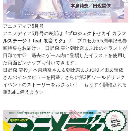
アニメディア5月号
アニメディア5月号の表紙は
『プロジェクトセカイ カラフ
ルステージ！ feat. 初音ミク』
！ プロセカ5.5周年記念巻
頭特集をお届け✨ 日野森 雫と朝比奈まふゆのイラストが
目印です♡ 過去にゲーム内に登場したイラストを使用し
た両面ピンナップも付いてきます。
日野森 雫役／本泉莉奈さん＆朝比奈まふゆ役／田辺留依
さんのインタビューを掲載。さらに第2回ワールドリンク
イベントのストーリーをおさらい！ もうすぐ開催される
第3回に備えよう✨