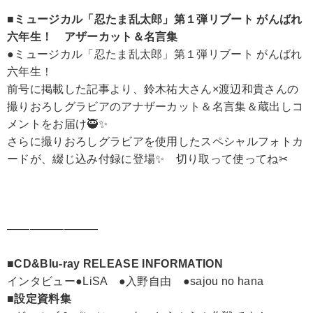
■ミュージカル「忍たま乱太郎」第１弾リブート がんばれ
六年生！ アザーカット＆名言集
●ミュージカル「忍たま乱太郎」第１弾リブート がんばれ
六年生！
前号に掲載した記事より、鈴木祐大さん×渡辺和貴さんの
撮りおろしグラビアのアナザーカット＆名言集＆蔵出しコ
メントをお届け🥷✨
さらに撮りおろしグラビアを使用したスペシャルフォトカ
ードが、綴じ込み付録に登場✨ 切り取って使ってね✂
――――――――
■CD&Blu-ray RELEASE INFORMATION
インタビュー●LiSA ●入野自由 ●sajou no hana
■設定資料集