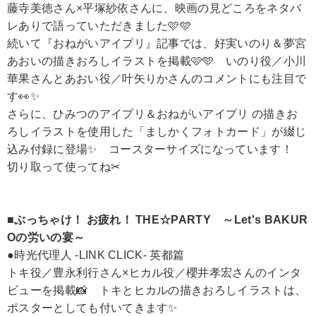
藤寺美徳さん×平塚紗依さんに、映画の見どころをネタバ
レありで語っていただきました🩷🩵
続いて『おねがいアイプリ』記事では、好実いのり＆夢宮
あおいの描きおろしイラストを掲載🩷🩵 いのり役／小川
華果さんとあおい役／叶矢りかさんのコメントにも注目で
す👀✨
さらに、ひみつのアイプリ＆おねがいアイプリ の描きお
ろしイラストを使用した「ましかくフォトカード」が綴じ
込み付録に登場✨ コースターサイズになっています！
切り取って使ってね✂
■ぶっちゃけ！ お疲れ！ THE☆PARTY ～Let's BAKUR
Oの労いの宴～
●時光代理人 -LINK CLICK- 英都篇
トキ役／豊永利行さん×ヒカル役／櫻井孝宏さんのインタ
ビューを掲載📸 トキとヒカルの描きおろしイラストは、
ポスターとしても付いてきます✨