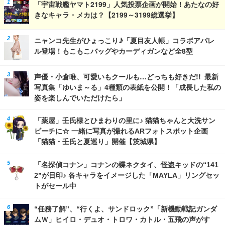
「宇宙戦艦ヤマト2199」人気投票企画が開始！あたなの好
きなキャラ・メカは？【2199～3199総選挙】
ニャンコ先生がひょっこり♪「夏目友人帳」コラボアパレ
ル登場！もこもこバッグやカーディガンなど全8型
声優・小倉唯、可愛いもクールも…どっちも好きだ!! 最新
写真集「ゆいま～る」4種類の表紙を公開！「成長した私の
姿を楽しんでいただけたら」
「薬屋」壬氏様とひまわりの里に♪ 猫猫ちゃんと大洗サン
ビーチに☆ 一緒に写真が撮れるARフォトスポット企画
「猫猫・壬氏と夏巡り」開催【茨城県】
「名探偵コナン」コナンの蝶ネクタイ、怪盗キッドの“141
2”が目印♪ 各キャラをイメージした「MAYLA」リングセッ
トがセール中
“任務了解”、“行くよ、サンドロック”「新機動戦記ガンダ
ムＷ」ヒイロ・デュオ・トロワ・カトル・五飛の声がす