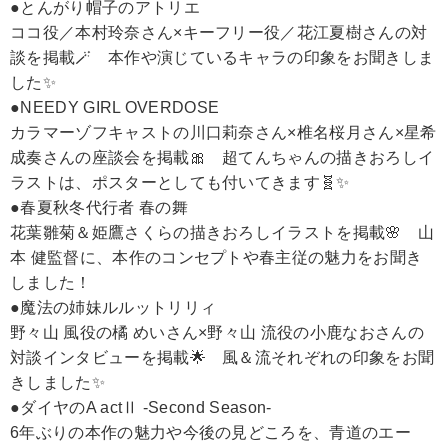
●とんがり帽子のアトリエ
ココ役／本村玲奈さん×キーフリー役／花江夏樹さんの対
談を掲載🪄 本作や演じているキャラの印象をお聞きしま
した✨
●NEEDY GIRL OVERDOSE
カラマーゾフキャストの川口莉奈さん×椎名桜月さん×星希
成奏さんの座談会を掲載🎀 超てんちゃんの描きおろしイ
ラストは、ポスターとしても付いてきます🧬✨
●春夏秋冬代行者 春の舞
花葉雛菊＆姫鷹さくらの描きおろしイラストを掲載🌸 山
本 健監督に、本作のコンセプトや春主従の魅力をお聞き
しました！
●魔法の姉妹ルルットリリィ
野々山 風役の橘 めいさん×野々山 流役の小鹿なおさんの
対談インタビューを掲載🌟 風＆流それぞれの印象をお聞
きしました✨
●ダイヤのA actⅡ -Second Season-
6年ぶりの本作の魅力や今後の見どころを、青道のエー