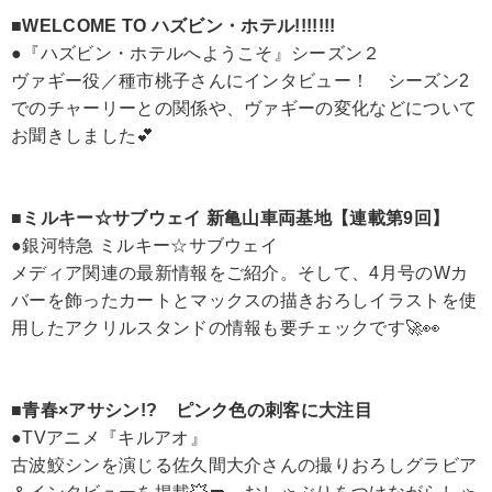
■WELCOME TO ハズビン・ホテル!!!!!!!
●『ハズビン・ホテルへようこそ』シーズン２
ヴァギー役／種市桃子さんにインタビュー！ シーズン2
でのチャーリーとの関係や、ヴァギーの変化などについて
お聞きしました💕
■ミルキー☆サブウェイ 新亀山車両基地【連載第9回】
●銀河特急 ミルキー☆サブウェイ
メディア関連の最新情報をご紹介。そして、4月号のWカ
バーを飾ったカートとマックスの描きおろしイラストを使
用したアクリルスタンドの情報も要チェックです🚀👀
■青春×アサシン!? ピンク色の刺客に大注目
●TVアニメ『キルアオ』
古波鮫シンを演じる佐久間大介さんの撮りおろしグラビア