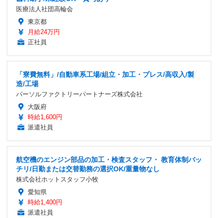
医療法人社団高輪会
東京都
月給24万円
正社員
「寮費無料」/自動車系工場/組立・加工・プレス/高収入/製
造/工場
パーソルファクトリーパートナーズ株式会社
大阪府
時給1,600円
派遣社員
航空機のエンジン部品の加工・検査スタッフ・ 教育体制バッ
チリ/日勤または交替勤務の選択OK/重量物なし
株式会社ホットスタッフ小牧
愛知県
時給1,400円
派遣社員