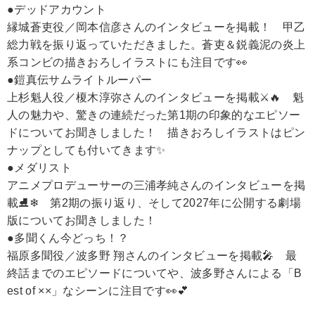
●デッドアカウント
縁城蒼吏役／岡本信彦さんのインタビューを掲載！ 甲乙
総力戦を振り返っていただきました。蒼吏＆鋭義泥の炎上
系コンビの描きおろしイラストにも注目です👀
●鎧真伝サムライトルーパー
上杉魁人役／榎木淳弥さんのインタビューを掲載⚔️🔥 魁
人の魅力や、驚きの連続だった第1期の印象的なエピソー
ドについてお聞きしました！ 描きおろしイラストはピン
ナップとしても付いてきます✨
●メダリスト
アニメプロデューサーの三浦孝純さんのインタビューを掲
載⛸❄ 第2期の振り返り、そして2027年に公開する劇場
版についてお聞きしました！
●多聞くん今どっち！？
福原多聞役／波多野 翔さんのインタビューを掲載🎤 最
終話までのエピソードについてや、波多野さんによる「B
est of ××」なシーンに注目です👀💕