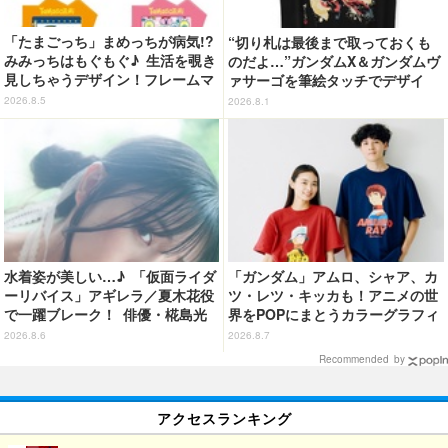
「たまごっち」まめっちが病気!?
“切り札は最後まで取っておくも
みみっちはもぐもぐ♪ 生活を覗き
のだよ…”ガンダムX＆ガンダムヴ
見しちゃうデザイン！フレームマ
ァサーゴを筆絵タッチでデザイ
グネット「ぴたっとフレーム」登
ン！「ガンダムX」Tシャツ発売
2026.8.5
2026.8.1
場☆
水着姿が美しい…♪ 「仮面ライダ
「ガンダム」アムロ、シャア、カ
ーリバイス」アギレラ／夏木花役
ツ・レツ・キッカも！アニメの世
で一躍ブレーク！ 俳優・椛島光
界をPOPにまとうカラーグラフィ
の2nd写真集が予約開始
ックTシャツが新登場
2026.8.6
2026.8.7
Recommended by
アクセスランキング