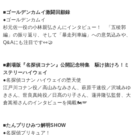
■ゴールデンカムイ激闘回顧録
●ゴールデンカムイ
杉元佐一役の小林親弘さんにインタビュー！ 「五稜郭
編」の振り返り、そして「暴走列車編」への意気込みや、
Q&Aにも注目です👀🤝
■劇場版『名探偵コナン』公開記念特集 駆け抜けろ！ミ
ステリーハイウェイ
●名探偵コナン ハイウェイの堕天使
江戸川コナン役／高山みなみさん、萩原千速役／沢城みゆ
きさん、世良真純役／日髙のり子さん、蓮井隆弘監督、大
倉嵩裕さんのインタビューを掲載🏍🪽
■たんプリひみつ解明SHOW
●名探偵プリキュア！