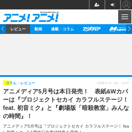
CL
ー
レビュー
動画
連載・コラム
ニュース
アニメ
映画/ドラマ
イベントレポート
マンガ
ノベル
アニメ
映画
インタビュー
音楽
声優
ライブ
舞台
スタッフ
声優
レビュー
2026.4.10（金） 15:37
コラム・レビュー
アニメディア5月号は本日発売！ 表紙&Wカバ
ゲーム
グッズ
海外イベント
ビジネス
俳優・タレント
アーティスト
アニメ
実写
動画
ーは『プロジェクトセカイ カラフルステージ！
イベント
海外
ビジネス
書評
イベント
アニメ
映画/ドラマ
連載・コラム
feat. 初音ミク』と『劇場版「暗殺教室」みんな
の時間』！
ゲーム
座談会
アニメ！アニメ！TV
ABEMA Cafe
アニメディア5月号は『プロジェクトセカイ カラフルステージ！ fea