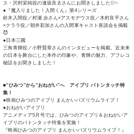
ス・沢村栄純役の逢坂良太さんにお聞きしました⚾✨
●『魔入りました！入間くん』第4シリーズ
鈴木入間役／村瀬 歩さん×アスモデウス役／木村良平さん
×クララ役／朝井彩加さんの入間軍キャスト座談会を掲載
😈
●日本三國
三角青輝役／小野賢章さんのインタビューを掲載。近未来
の日本を舞台にした本作の印象や、青輝の魅力、アフレコ
秘話をお聞きしました！
■“ひみつ”から“おねがい”へ アイプリ バトンタッチ特
集！
●映画ひみつのアイプリ まんかいバズリウムライブ！
●おねがいアイプリ
アニメディア5月号では、ひみつのアイプリ＆おねがいア
イプリのバトンタッチ特集を実施！
『映画ひみつのアイプリ まんかいバズリウムライブ！』