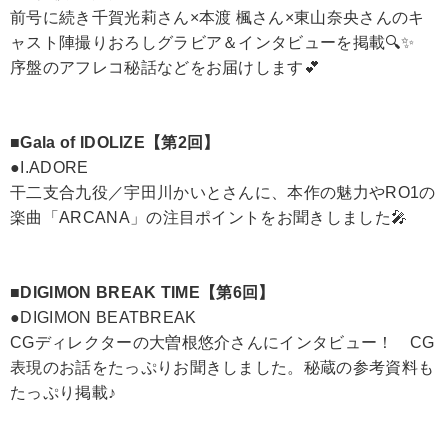
前号に続き千賀光莉さん×本渡 楓さん×東山奈央さんのキ
ャスト陣撮りおろしグラビア＆インタビューを掲載🔍✨
序盤のアフレコ秘話などをお届けします💕
■Gala of IDOLIZE【第2回】
●I.ADORE
干二支合九役／宇田川かいとさんに、本作の魅力やRO1の
楽曲「ARCANA」の注目ポイントをお聞きしました🎤
■DIGIMON BREAK TIME【第6回】
●DIGIMON BEATBREAK
CGディレクターの大曽根悠介さんにインタビュー！ CG
表現のお話をたっぷりお聞きしました。秘蔵の参考資料も
たっぷり掲載♪