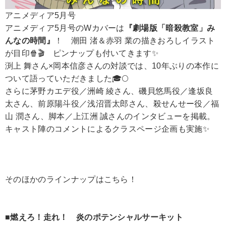
アニメディア5月号
アニメディア5月号のWカバーは
『劇場版「暗殺教室」み
んなの時間』
！ 潮田 渚＆赤羽 業の描きおろしイラスト
が目印🍿🎬 ピンナップも付いてきます✨
渕上 舞さん×岡本信彦さんの対談では、10年ぶりの本作に
ついて語っていただきました🎓🌕
さらに茅野カエデ役／洲崎 綾さん、磯貝悠馬役／逢坂良
太さん、前原陽斗役／浅沼晋太郎さん、殺せんせー役／福
山 潤さん、脚本／上江洲 誠さんのインタビューを掲載。
キャスト陣のコメントによるクラスページ企画も実施✨
そのほかのラインナップはこちら！
■燃えろ！走れ！ 炎のポテンシャルサーキット