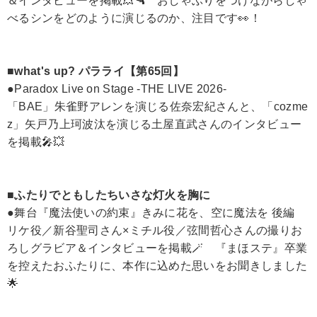
＆インタビューを掲載💥🔫 おしゃぶりをつけながらしゃ
べるシンをどのように演じるのか、注目です👀！
■what's up? パラライ【第65回】
●Paradox Live on Stage -THE LIVE 2026-
「BAE」朱雀野アレンを演じる佐奈宏紀さんと、「cozme
z」矢戸乃上珂波汰を演じる土屋直武さんのインタビュー
を掲載🎤💥
■ふたりでともしたちいさな灯火を胸に
●舞台『魔法使いの約束』きみに花を、空に魔法を 後編
リケ役／新谷聖司さん×ミチル役／弦間哲心さんの撮りお
ろしグラビア＆インタビューを掲載🪄 『まほステ』卒業
を控えたおふたりに、本作に込めた思いをお聞きしました
🌟