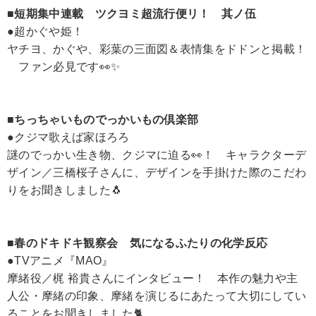
■短期集中連載 ツクヨミ超流行便リ！ 其ノ伍
●超かぐや姫！
ヤチヨ、かぐや、彩葉の三面図＆表情集をドドンと掲載！
ファン必見です👀✨
■ちっちゃいものでっかいもの倶楽部
●クジマ歌えば家ほろろ
謎のでっかい生き物、クジマに迫る👀！ キャラクターデ
ザイン／三橋桜子さんに、デザインを手掛けた際のこだわ
りをお聞きしました🐧
■春のドキドキ観察会 気になるふたりの化学反応
●TVアニメ『MAO』
摩緒役／梶 裕貴さんにインタビュー！ 本作の魅力や主
人公・摩緒の印象、摩緒を演じるにあたって大切にしてい
ることをお聞きしました🐈