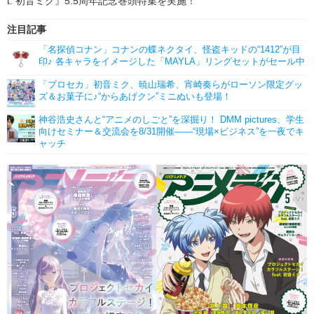
t. 初音ミク』5.5周年記念巻頭特集を実施！
注目記事
「名探偵コナン」コナンの蝶ネクタイ、怪盗キッドの“1412”が目
印♪ 各キャラをイメージした「MAYLA」リングセットがセール中
「プロセカ」初音ミク、暁山瑞希、宵崎奏らがローソン限定グッ
ズ＆お菓子に♪“からあげクン”ミニぬいも登場！
神谷浩史さんと“アニメのしごと”を深掘り！ DMM pictures、学生
向けセミナー＆交流会を8/31開催――“現場×ビジネス”を一夜でキ
ャッチ