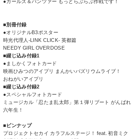
●ガールズ＆パンツァー もっとらぶらぶ作戦です！
■別冊付録
●オリジナルB3ポスター
時光代理人-LINK CLICK- 英都篇
NEEDY GIRL OVERDOSE
■綴じ込み付録1
●ましかくフォトカード
映画ひみつのアイプリ まんかいバズリウムライブ！
おねがいアイプリ
■綴じ込み付録2
●スペシャルフォトカード
ミュージカル「忍たま乱太郎」第１弾リブート がんばれ
六年生！
■ピンナップ
プロジェクトセカイ カラフルステージ！ feat. 初音ミク