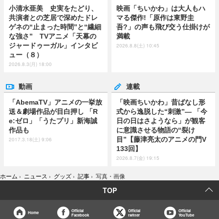
小清水亜美 史実をたどり、
映画「ちいかわ」は大人もハ
共演者との芝居で深めたドレ
マる傑作!「原作は東野圭
ゲネの“止まった時間”と“繊細
吾?」の声も飛び交う仕掛けが
な強さ” TVアニメ「天幕の
満載
ジャードゥーガル」インタビ
2026.8.8(土) 10:45
ュー（８）
2026.8.3(月) 18:00
動画
連載
「AbemaTV」アニメの一挙放
「映画ちいかわ」昔ばなし形
送＆劇場作品が目白押し 「R
式から逸脱した“刺激”― 「今
e:ゼロ」「うたプリ」新海誠
日の日はさようなら」が観客
作品も
に意識させる物語の“裂け
目”【藤津亮太のアニメの門V
2017.3.18(土) 9:06
133回】
2026.8.7(金) 19:15
ホーム
›
ニュース
›
グッズ
›
記事
›
写真・画像
TOP
Official
Official
Official
Home
Facebook
twitter
YouTube