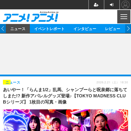
CL
ム
ニュース
イベントレポート
インタビュー
レビュー
ニュース
アニメ
映画/ドラマ
イベントレポート
マンガ
ノベル
アニメ
映画
インタビュー
音楽
声優
ライブ
舞台
スタッフ
声優
レビュー
2026.2.21（土） 18:30
ニュース
あいやー！「らんま1/2」乱馬、シャンプーらと呪泉郷に落ちて
ゲーム
グッズ
海外イベント
ビジネス
俳優・タレント
アーティスト
アニメ
実写
動画
しまた!? 新作アパレルグッズ登場♪【TOKYO MADNESS CLU
イベント
海外
Bシリーズ】 1枚目の写真・画像
ビジネス
書評
イベント
アニメ
映画/ドラマ
連載・コラム
ゲーム
座談会
アニメ！アニメ！TV
ABEMA Cafe