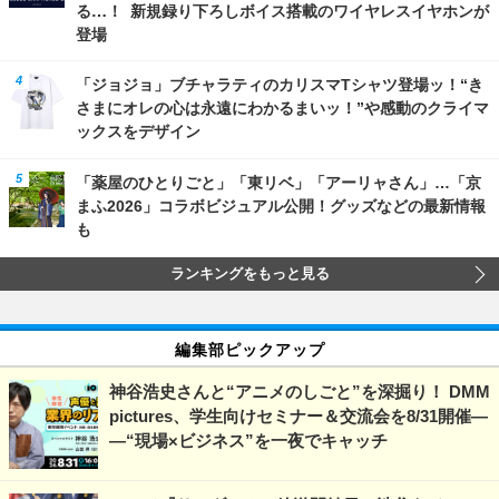
る…！ 新規録り下ろしボイス搭載のワイヤレスイヤホンが
登場
「ジョジョ」ブチャラティのカリスマTシャツ登場ッ！“き
さまにオレの心は永遠にわかるまいッ！”や感動のクライマ
ックスをデザイン
「薬屋のひとりごと」「東リベ」「アーリャさん」…「京
まふ2026」コラボビジュアル公開！グッズなどの最新情報
も
ランキングをもっと見る
編集部ピックアップ
神谷浩史さんと“アニメのしごと”を深掘り！ DMM
pictures、学生向けセミナー＆交流会を8/31開催―
―“現場×ビジネス”を一夜でキャッチ