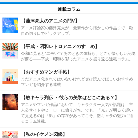
連載コラム
【藤津亮太のアニメの門V】
アニメ評論家の藤津亮太が、最新作から懐かしの作品まで、独
自の切り口でピックアップ。
【平成・昭和レトロアニメのすゝめ】
令和に見ると“エモい”？あのときの気持ち、どこか懐かしい記憶
が蘇る――平成・昭和を彩ったアニメを振り返る連載コラム。
【おすすめマンガ手帖】
まだアニメ化されてはいないけれどぜひ読んでほしいおすすめ
マンガを紹介する連載
【敵キャラ列伝 ～彼らの美学はどこにある？】
アニメやマンガ作品において、キャラクター人気や話題は、主
人公サイドやヒーローに偏りがち。でも、「光」が明るく輝い
て見えるのは「影」の存在があってこそ。敵キャラの魅力に迫
るコラム連載。
【私のイケメン図鑑】