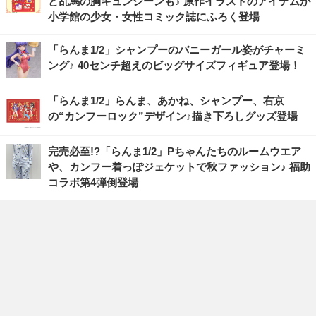
と乱馬の胸キュンシーンも♪ 原作イラストのアイテムが
小学館の少女・女性コミック誌にふろく登場
「らんま1/2」シャンプーのバニーガール姿がチャーミ
ング♪ 40センチ超えのビッグサイズフィギュア登場！
「らんま1/2」らんま、あかね、シャンプー、右京
の“カンフーロック”デザイン♪描き下ろしグッズ登場
完売必至!?「らんま1/2」Pちゃんたちのルームウエア
や、カンフー着っぽジェケットで秋ファッション♪ 福助
コラボ第4弾倒登場