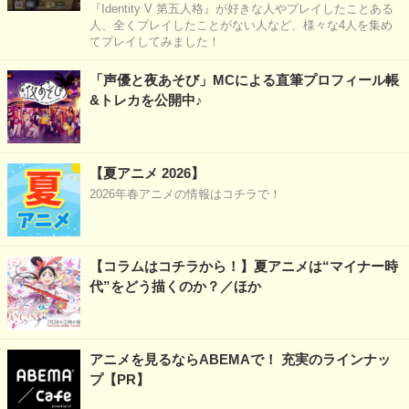
『Identity V 第五人格』が好きな人やプレイしたことある
人、全くプレイしたことがない人など、様々な4人を集め
てプレイしてみました！
「声優と夜あそび」MCによる直筆プロフィール帳
&トレカを公開中♪
【夏アニメ 2026】
2026年春アニメの情報はコチラで！
【コラムはコチラから！】夏アニメは“マイナー時
代”をどう描くのか？／ほか
アニメを見るならABEMAで！ 充実のラインナッ
プ【PR】