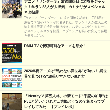
アニメ『サンダー３』放送開始日に渋谷をジャッ
ク！学ラン33人が大捜索、カミナリがスペシャル
ネタ披露
TVアニメ『サンダー３』の放送開始を記念し、7月8日に
渋谷で街頭イベントが開催された。学ラン33人が主人公の
妹を探す設定で渋谷を練り歩き、お笑いコンビ・カミナリ
がスペシャルネタを披露。ハプニングも笑いに変えて会場
を盛り上げた。
DMM TVで視聴可能なアニメを紹介！
2026年夏アニメは“戦わない異世界”が熱い！ 異世
界で見つける“頑張りすぎない生き方
「Identity V 第五人格」の新モード“手記の加筆”は
PvEと聞いたけれど…実際どうなの？集まってプ
レイしてみた！【プレイレポ】