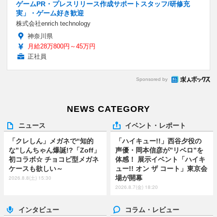
ゲームPR・プレスリリース作成サポートスタッフ/研修充
実」・ゲーム好き歓迎
株式会社enrich technology
神奈川県
月給28万800円～45万円
正社員
Sponsored by
NEWS CATEGORY
ニュース
イベント・レポート
「クレしん」メガネで“知的
「ハイキュー!!」西谷夕役の
な”しんちゃん爆誕!?「Zoff」
声優・岡本信彦が”リベロ”を
初コラボ☆ チョコビ型メガネ
体感！ 展示イベント「ハイキ
ケースも欲しい～
ュー!! オン ザ コート」東京会
場が開幕
2026.8.8(土) 15:30
2026.8.7(金) 18:20
インタビュー
コラム・レビュー