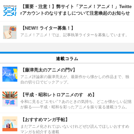
【重要・注意！】弊サイト「アニメ！アニメ！」Twitte
rアカウントのなりすましについて注意喚起のお知らせ
【NEW!! ライター募集！】
アニメ！アニメ！では、記事執筆ライターを募集しています。
連載コラム
【藤津亮太のアニメの門V】
アニメ評論家の藤津亮太が、最新作から懐かしの作品まで、独
自の切り口でピックアップ。
【平成・昭和レトロアニメのすゝめ】
令和に見ると“エモい”？あのときの気持ち、どこか懐かしい記憶
が蘇る――平成・昭和を彩ったアニメを振り返る連載コラム。
【おすすめマンガ手帖】
まだアニメ化されてはいないけれどぜひ読んでほしいおすすめ
マンガを紹介する連載