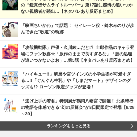
の『鎧真伝サムライトルーパー』第17話に感情の追いつか
ない視聴者が続出…【ネタバレあり反応まとめ】
「映画ちいかわ」で話題！ セイレーン役・鈴木みのりが歩
んできた“歌姫”の軌跡
「攻殻機動隊」声優・久川綾…だと!? 士郎作品のキャラ登
場にファン歓喜☆「原作のままで良すぎるな」「脳の処理
が追いつかないよお」…第5話【ネタバレあり反応まとめ】
「ハイキュー!!」研磨や宮ツインズの小学生姿が可愛すぎ
る…!!「ぐんぐん牛乳」や「しまだマート」デザインのグ
ッズも!? ローソン限定グッズが登場！
「逃げ上手の若君」特別展が鶴岡八幡宮で開催！ 北条時行
の物語を体感できる“幻の展覧会”が3日間限定で登場【8/28
～30】
ランキングをもっと見る