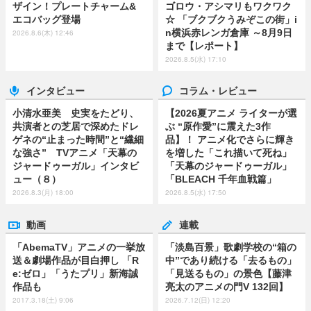
ザイン！プレートチャーム&
ゴロウ・アシマリもワクワク
エコバッグ登場
☆ 「ブクブクうみぞこの街」i
n横浜赤レンガ倉庫 ～8月9日
2026.8.6(木) 12:46
まで【レポート】
2026.8.5(水) 17:10
インタビュー
コラム・レビュー
小清水亜美 史実をたどり、
【2026夏アニメ ライターが選
共演者との芝居で深めたドレ
ぶ “原作愛”に震えた3作
ゲネの“止まった時間”と“繊細
品】！ アニメ化でさらに輝き
な強さ” TVアニメ「天幕の
を増した「これ描いて死ね」
ジャードゥーガル」インタビ
「天幕のジャードゥーガル」
ュー（８）
「BLEACH 千年血戦篇」
2026.8.3(月) 18:00
2026.8.5(水) 17:50
動画
連載
「AbemaTV」アニメの一挙放
「淡島百景」歌劇学校の“箱の
送＆劇場作品が目白押し 「R
中”であり続ける「去るもの」
e:ゼロ」「うたプリ」新海誠
「見送るもの」の景色【藤津
作品も
亮太のアニメの門V 132回】
2017.3.18(土) 9:06
2026.7.12(日) 12:20