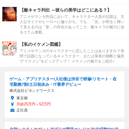
【敵キャラ列伝 ～彼らの美学はどこにある？】
アニメやマンガ作品において、キャラクター人気や話題は、主
人公サイドやヒーローに偏りがち。でも、「光」が明るく輝い
て見えるのは「影」の存在があってこそ。敵キャラの魅力に迫
るコラム連載。
【私のイケメン図鑑】
アニメやマンガのキャラクターに恋したことはありますか？世
間で話題になっているキャラクター、または筆者の独断と偏見
で“イケメン”をピックアップ！ イケメンの魅力をご紹介♪
ゲーム・アプリテスター/入社後は渋谷で研修/リモート・在
宅勤務7割/土日祝休み・IT業界デビュー
株式会社ビヨンドワークス
東京都
月給25万円～52万円
正社員