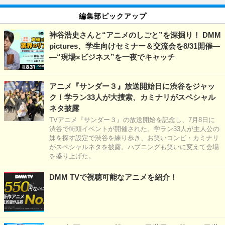
編集部ピックアップ
神谷浩史さんと“アニメのしごと”を深掘り！ DMM
pictures、学生向けセミナー＆交流会を8/31開催―
―“現場×ビジネス”を一夜でキャッチ
アニメ『サンダー３』放送開始日に渋谷をジャッ
ク！学ラン33人が大捜索、カミナリがスペシャル
ネタ披露
TVアニメ『サンダー３』の放送開始を記念し、7月8日に
渋谷で街頭イベントが開催された。学ラン33人が主人公の
妹を探す設定で渋谷を練り歩き、お笑いコンビ・カミナリ
がスペシャルネタを披露。ハプニングも笑いに変えて会場
を盛り上げた。
DMM TVで視聴可能なアニメを紹介！