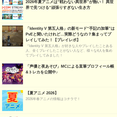
2026年夏アニメは“戦わない異世界”が熱い！ 異世
界で見つける“頑張りすぎない生き方
「Identity V 第五人格」の新モード“手記の加筆”は
PvEと聞いたけれど…実際どうなの？集まってプ
レイしてみた！【プレイレポ】
『Identity V 第五人格』が好きな人やプレイしたことある
人、全くプレイしたことがない人など、様々な4人を集め
てプレイしてみました！
「声優と夜あそび」MCによる直筆プロフィール帳
&トレカを公開中♪
【夏アニメ 2026】
2026年春アニメの情報はコチラで！