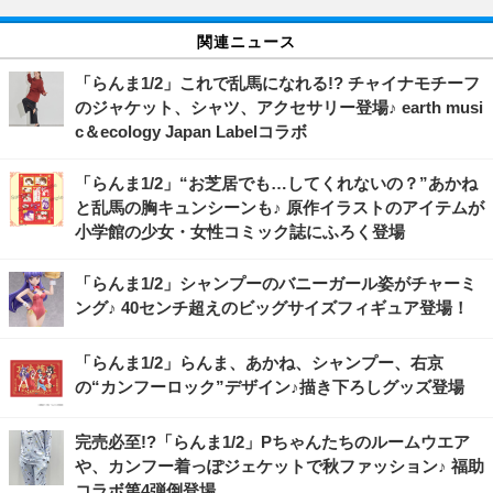
関連ニュース
「らんま1/2」これで乱馬になれる!? チャイナモチーフ
のジャケット、シャツ、アクセサリー登場♪ earth musi
c＆ecology Japan Labelコラボ
「らんま1/2」“お芝居でも…してくれないの？”あかね
と乱馬の胸キュンシーンも♪ 原作イラストのアイテムが
小学館の少女・女性コミック誌にふろく登場
「らんま1/2」シャンプーのバニーガール姿がチャーミ
ング♪ 40センチ超えのビッグサイズフィギュア登場！
「らんま1/2」らんま、あかね、シャンプー、右京
の“カンフーロック”デザイン♪描き下ろしグッズ登場
完売必至!?「らんま1/2」Pちゃんたちのルームウエア
や、カンフー着っぽジェケットで秋ファッション♪ 福助
コラボ第4弾倒登場