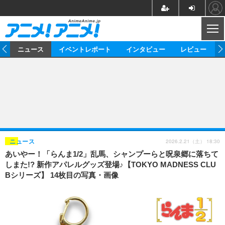
CL
ム
ニュース
イベントレポート
インタビュー
レビュー
ニュース
アニメ
映画/ドラマ
イベントレポート
マンガ
ノベル
アニメ
映画
インタビュー
音楽
声優
ライブ
舞台
スタッフ
声優
レビュー
2026.2.21（土） 18:30
ニュース
あいやー！「らんま1/2」乱馬、シャンプーらと呪泉郷に落ちて
ゲーム
グッズ
海外イベント
ビジネス
俳優・タレント
アーティスト
アニメ
実写
動画
しまた!? 新作アパレルグッズ登場♪【TOKYO MADNESS CLU
イベント
海外
Bシリーズ】 14枚目の写真・画像
ビジネス
書評
イベント
アニメ
映画/ドラマ
連載・コラム
ゲーム
座談会
アニメ！アニメ！TV
ABEMA Cafe