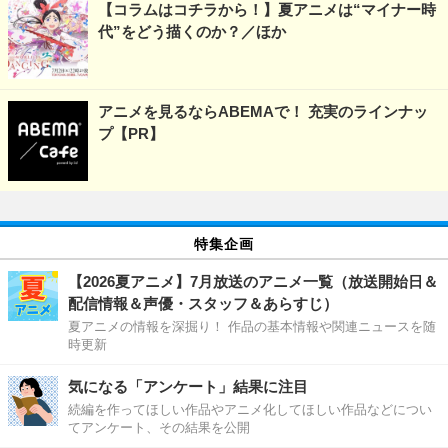
【コラムはコチラから！】夏アニメは“マイナー時
代”をどう描くのか？／ほか
アニメを見るならABEMAで！ 充実のラインナッ
プ【PR】
特集企画
【2026夏アニメ】7月放送のアニメ一覧（放送開始日＆
配信情報＆声優・スタッフ＆あらすじ）
夏アニメの情報を深掘り！ 作品の基本情報や関連ニュースを随
時更新
気になる「アンケート」結果に注目
続編を作ってほしい作品やアニメ化してほしい作品などについ
てアンケート、その結果を公開