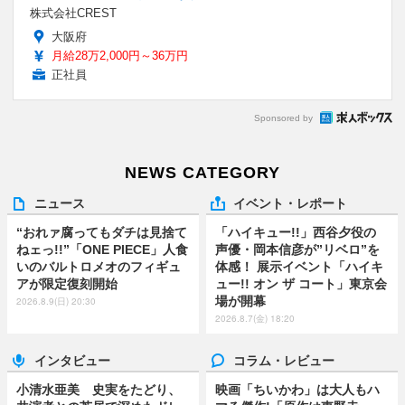
株式会社CREST
大阪府
月給28万2,000円～36万円
正社員
Sponsored by
NEWS CATEGORY
ニュース
イベント・レポート
“おれァ腐ってもダチは見捨て
「ハイキュー!!」西谷夕役の
ねェっ!!”「ONE PIECE」人食
声優・岡本信彦が”リベロ”を
いのバルトロメオのフィギュ
体感！ 展示イベント「ハイキ
アが限定復刻開始
ュー!! オン ザ コート」東京会
場が開幕
2026.8.9(日) 20:30
2026.8.7(金) 18:20
インタビュー
コラム・レビュー
小清水亜美 史実をたどり、
映画「ちいかわ」は大人もハ