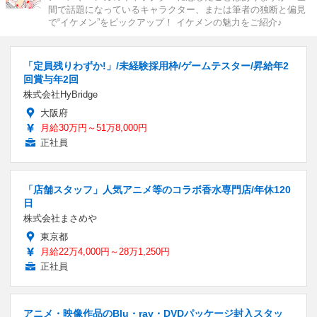
間で話題になっているキャラクター、または筆者の独断と偏見
で“イケメン”をピックアップ！ イケメンの魅力をご紹介♪
「定員残りわずか!」/未経験採用枠/ゲームテスター/昇給年2
回賞与年2回
株式会社HyBridge
大阪府
月給30万円～51万8,000円
正社員
「店舗スタッフ」人気アニメ等のコラボ香水専門店/年休120
日
株式会社まさめや
東京都
月給22万4,000円～28万1,250円
正社員
アニメ・映像作品のBlu・ray・DVDパッケージ封入スタッ