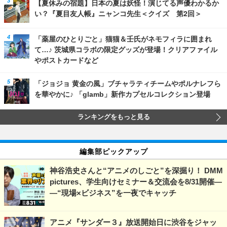
【夏休みの宿題】日本の夏は妖怪！演じてる声優わかるか
い？『夏目友人帳』ニャンコ先生＜クイズ 第2回＞
「薬屋のひとりごと」猫猫＆壬氏がネモフィラに囲まれ
て…♪ 茨城県コラボの限定グッズが登場！クリアファイル
やポストカードなど
「ジョジョ 黄金の風」ブチャラティチームやポルナレフら
を華やかに♪ 「glamb」新作カプセルコレクション登場
ランキングをもっと見る
編集部ピックアップ
神谷浩史さんと“アニメのしごと”を深掘り！ DMM
pictures、学生向けセミナー＆交流会を8/31開催―
―“現場×ビジネス”を一夜でキャッチ
アニメ『サンダー３』放送開始日に渋谷をジャッ