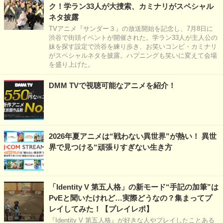
ク！学ラン33人が大捜索、カミナリがスペシャル
ネタ披露
TVアニメ『サンダー３』の放送開始を記念し、7月8日に
渋谷で街頭イベントが開催された。学ラン33人が主人公の
妹を探す設定で渋谷を練り歩き、お笑いコンビ・カミナリ
がスペシャルネタを披露。ハプニングも笑いに変えて会場
を盛り上げた。
DMM TVで視聴可能なアニメを紹介！
2026年夏アニメは“戦わない異世界”が熱い！ 異世
界で見つける“頑張りすぎない生き方
「Identity V 第五人格」の新モード“手記の加筆”は
PvEと聞いたけれど…実際どうなの？集まってプ
レイしてみた！【プレイレポ】
『Identity V 第五人格』が好きな人やプレイしたことある