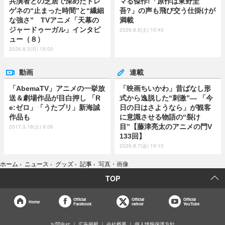
共演者との芝居で深めたドレ
マる傑作!「原作は東野圭
ゲネの“止まった時間”と“繊細
吾?」の声も飛び交う仕掛けが
な強さ” TVアニメ「天幕の
満載
ジャードゥーガル」インタビ
2026.8.8(土) 10:45
ュー（８）
2026.8.3(月) 18:00
動画
連載
「AbemaTV」アニメの一挙放
「映画ちいかわ」昔ばなし形
送＆劇場作品が目白押し 「R
式から逸脱した“刺激”― 「今
e:ゼロ」「うたプリ」新海誠
日の日はさようなら」が観客
作品も
に意識させる物語の“裂け
目”【藤津亮太のアニメの門V
2017.3.18(土) 9:06
133回】
2026.8.7(金) 19:15
ホーム
›
ニュース
›
グッズ
›
記事
›
写真・画像
TOP
Official
Official
Official
Home
Facebook
twitter
YouTube
お問合せ
広告掲載
会社概要
個人情報保護方針