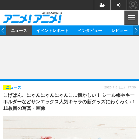
CL
ム
ニュース
イベントレポート
インタビュー
レビュー
ニュース
アニメ
映画/ドラマ
イベントレポート
マンガ
ノベル
アニメ
映画
インタビュー
音楽
声優
ライブ
舞台
スタッフ
声優
レビュー
2025.7.5（土） 17:30
ニュース
こげぱん、にゃんにゃんにゃんこ…懐かしい！ シール帳やキー
ゲーム
グッズ
海外イベント
ビジネス
俳優・タレント
アーティスト
アニメ
実写
動画
ホルダーなどサンエックス人気キャラの新グッズにわくわく♪ 1
イベント
海外
11枚目の写真・画像
ビジネス
書評
イベント
アニメ
映画/ドラマ
連載・コラム
ゲーム
座談会
アニメ！アニメ！TV
ABEMA Cafe