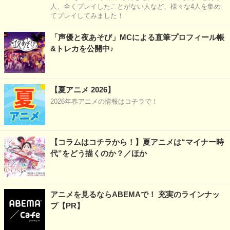
人、全くプレイしたことがない人など、様々な4人を集め
てプレイしてみました！
「声優と夜あそび」MCによる直筆プロフィール帳
&トレカを公開中♪
【夏アニメ 2026】
2026年春アニメの情報はコチラで！
【コラムはコチラから！】夏アニメは“マイナー時
代”をどう描くのか？／ほか
アニメを見るならABEMAで！ 充実のラインナッ
プ【PR】