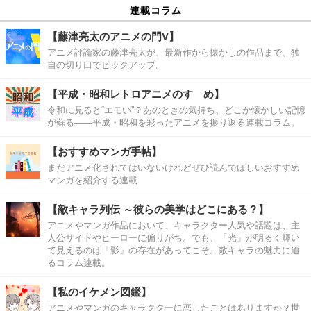
連載コラム
【藤津亮太のアニメの門V】
アニメ評論家の藤津亮太が、最新作から懐かしの作品まで、独
自の切り口でピックアップ。
【平成・昭和レトロアニメのすゝめ】
令和に見ると“エモい”？あのときの気持ち、どこか懐かしい記憶
が蘇る――平成・昭和を彩ったアニメを振り返る連載コラム。
【おすすめマンガ手帖】
まだアニメ化されてはいないけれどぜひ読んでほしいおすすめ
マンガを紹介する連載
【敵キャラ列伝 ～彼らの美学はどこにある？】
アニメやマンガ作品において、キャラクター人気や話題は、主
人公サイドやヒーローに偏りがち。でも、「光」が明るく輝い
て見えるのは「影」の存在があってこそ。敵キャラの魅力に迫
るコラム連載。
【私のイケメン図鑑】
アニメやマンガのキャラクターに恋したことはありますか？世