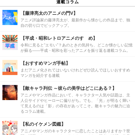
連載コラム
【藤津亮太のアニメの門V】
アニメ評論家の藤津亮太が、最新作から懐かしの作品まで、独
自の切り口でピックアップ。
【平成・昭和レトロアニメのすゝめ】
令和に見ると“エモい”？あのときの気持ち、どこか懐かしい記憶
が蘇る――平成・昭和を彩ったアニメを振り返る連載コラム。
【おすすめマンガ手帖】
まだアニメ化されてはいないけれどぜひ読んでほしいおすすめ
マンガを紹介する連載
【敵キャラ列伝 ～彼らの美学はどこにある？】
アニメやマンガ作品において、キャラクター人気や話題は、主
人公サイドやヒーローに偏りがち。でも、「光」が明るく輝い
て見えるのは「影」の存在があってこそ。敵キャラの魅力に迫
るコラム連載。
【私のイケメン図鑑】
アニメやマンガのキャラクターに恋したことはありますか？世