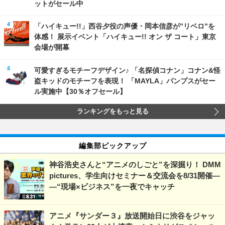
ットがセール中
「ハイキュー!!」西谷夕役の声優・岡本信彦が”リベロ”を
体感！ 展示イベント「ハイキュー!! オン ザ コート」東京
会場が開幕
可愛すぎるモチーフデザイン♪ 「名探偵コナン」コナン&怪
盗キッドのモチーフを表現！ 「MAYLA」パンプスがセー
ル実施中【30％オフセール】
ランキングをもっと見る
編集部ピックアップ
神谷浩史さんと“アニメのしごと”を深掘り！ DMM
pictures、学生向けセミナー＆交流会を8/31開催―
―“現場×ビジネス”を一夜でキャッチ
アニメ『サンダー３』放送開始日に渋谷をジャッ