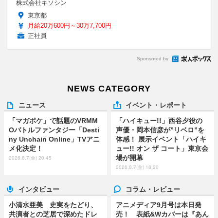
株式会社キソシン
東京都
月給20万600円～30万7,700円
正社員
Sponsored by
NEWS CATEGORY
ニュース
イベント・レポート
「マガポケ」で話題のVRMM
「ハイキュー!!」西谷夕役の
Oバトルファンタジー「Desti
声優・岡本信彦が”リベロ”を
ny Unchain Online」TVアニ
体感！ 展示イベント「ハイキ
メ化決定！
ュー!! オン ザ コート」東京会
場が開幕
2026.8.7(金) 20:45
2026.8.7(金) 18:20
インタビュー
コラム・レビュー
小清水亜美 史実をたどり、
アニメディア9月号は本日発
共演者との芝居で深めたドレ
売！ 表紙&Wカバーは『あん