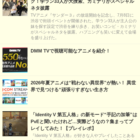
ク！学ラン33人が大捜索、カミナリがスペシャル
ネタ披露
TVアニメ『サンダー３』の放送開始を記念し、7月8日に
渋谷で街頭イベントが開催された。学ラン33人が主人公の
妹を探す設定で渋谷を練り歩き、お笑いコンビ・カミナリ
がスペシャルネタを披露。ハプニングも笑いに変えて会場
を盛り上げた。
DMM TVで視聴可能なアニメを紹介！
2026年夏アニメは“戦わない異世界”が熱い！ 異世
界で見つける“頑張りすぎない生き方
「Identity V 第五人格」の新モード“手記の加筆”は
PvEと聞いたけれど…実際どうなの？集まってプ
レイしてみた！【プレイレポ】
『Identity V 第五人格』が好きな人やプレイしたことある