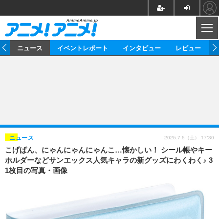
CL
ム
ニュース
イベントレポート
インタビュー
レビュー
ニュース
アニメ
映画/ドラマ
イベントレポート
マンガ
ノベル
アニメ
映画
インタビュー
音楽
声優
ライブ
舞台
スタッフ
声優
レビュー
2025.7.5（土） 17:30
ニュース
こげぱん、にゃんにゃんにゃんこ…懐かしい！ シール帳やキー
ゲーム
グッズ
海外イベント
ビジネス
俳優・タレント
アーティスト
アニメ
実写
動画
ホルダーなどサンエックス人気キャラの新グッズにわくわく♪ 3
イベント
海外
1枚目の写真・画像
ビジネス
書評
イベント
アニメ
映画/ドラマ
連載・コラム
ゲーム
座談会
アニメ！アニメ！TV
ABEMA Cafe