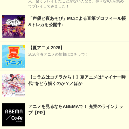
人、全くプレイしたことがない人など、様々な4人を集め
てプレイしてみました！
「声優と夜あそび」MCによる直筆プロフィール帳
&トレカを公開中♪
【夏アニメ 2026】
2026年春アニメの情報はコチラで！
【コラムはコチラから！】夏アニメは“マイナー時
代”をどう描くのか？／ほか
アニメを見るならABEMAで！ 充実のラインナッ
プ【PR】