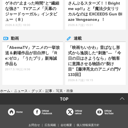
ゲネの“止まった時間”と“繊細
さんぶるスターズ！！Bright
な強さ” TVアニメ「天幕の
me up!!』と『魔法少女リリ
ジャードゥーガル」インタビ
カルなのは EXCEEDS Gun Bl
ュー（８）
aze Vengeance』！
2026.8.3(月) 18:00
2026.8.7(金) 15:01
動画
連載
「AbemaTV」アニメの一挙放
「映画ちいかわ」昔ばなし形
送＆劇場作品が目白押し 「R
式から逸脱した“刺激”― 「今
e:ゼロ」「うたプリ」新海誠
日の日はさようなら」が観客
作品も
に意識させる物語の“裂け
目”【藤津亮太のアニメの門V
2017.3.18(土) 9:06
133回】
2026.8.7(金) 19:15
ホーム
›
ニュース
›
グッズ
›
記事
›
写真・画像
TOP
Official
Official
Official
Home
Facebook
twitter
YouTube
お問合せ
広告掲載
会社概要
個人情報保護方針