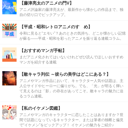
【藤津亮太のアニメの門V】
アニメ評論家の藤津亮太が、最新作から懐かしの作品まで、独
自の切り口でピックアップ。
【平成・昭和レトロアニメのすゝめ】
令和に見ると“エモい”？あのときの気持ち、どこか懐かしい記憶
が蘇る――平成・昭和を彩ったアニメを振り返る連載コラム。
【おすすめマンガ手帖】
まだアニメ化されてはいないけれどぜひ読んでほしいおすすめ
マンガを紹介する連載
【敵キャラ列伝 ～彼らの美学はどこにある？】
アニメやマンガ作品において、キャラクター人気や話題は、主
人公サイドやヒーローに偏りがち。でも、「光」が明るく輝い
て見えるのは「影」の存在があってこそ。敵キャラの魅力に迫
るコラム連載。
【私のイケメン図鑑】
アニメやマンガのキャラクターに恋したことはありますか？世
間で話題になっているキャラクター、または筆者の独断と偏見
で“イケメン”をピックアップ！ イケメンの魅力をご紹介♪