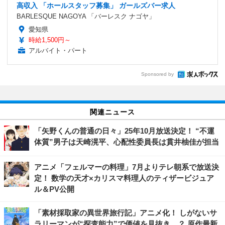
高収入 「ホールスタッフ募集」 ガールズバー求人
BARLESQUE NAGOYA 「バーレスク ナゴヤ」
愛知県
時給1,500円～
アルバイト・パート
Sponsored by
関連ニュース
「矢野くんの普通の日々」25年10月放送決定！ “不運
体質”男子は天崎滉平、心配性委員長は貫井柚佳が担当
アニメ「フェルマーの料理」7月よりテレ朝系で放送決
定！ 数学の天才×カリスマ料理人のティザービジュア
ル＆PV公開
「素材採取家の異世界旅行記」アニメ化！ しがないサ
ラリーマンが“探査能力”で価値を見抜き…？ 原作最新