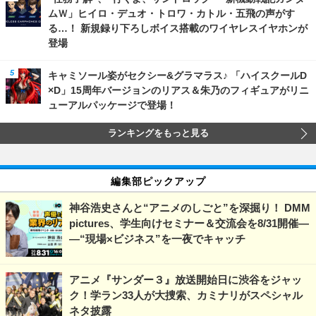
ムＷ」ヒイロ・デュオ・トロワ・カトル・五飛の声がす
る…！ 新規録り下ろしボイス搭載のワイヤレスイヤホンが
登場
キャミソール姿がセクシー&グラマラス♪ 「ハイスクールD
×D」15周年バージョンのリアス＆朱乃のフィギュアがリニ
ューアルパッケージで登場！
ランキングをもっと見る
編集部ピックアップ
神谷浩史さんと“アニメのしごと”を深掘り！ DMM
pictures、学生向けセミナー＆交流会を8/31開催―
―“現場×ビジネス”を一夜でキャッチ
アニメ『サンダー３』放送開始日に渋谷をジャッ
ク！学ラン33人が大捜索、カミナリがスペシャル
ネタ披露