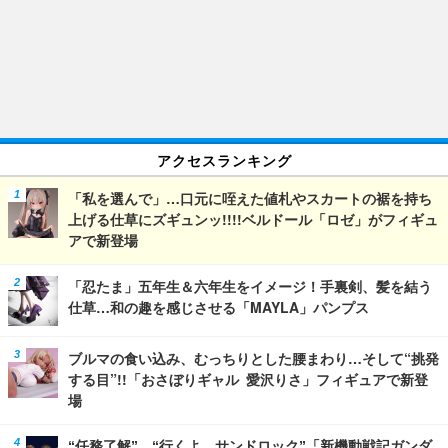
アクセスランキング
「私を選んで」…口元に咥えた値札やスカートの裾を持ち
上げる仕草にズギュンッ!!!!ベルドール「ロゼ」がフィギュ
アで新登場
「忍たま」五年生＆六年生をイメージ！手裏剣、髪を結う
仕草…和の趣を感じさせる「MAYLA」パンプス
ブルマの食い込み、むっちりとした腰まわり…そして“挑発
する目”!!「おさぼりギャル 愛沢りさ」フィギュアで新登
場
“任務了解”、“行くよ、サンドロック”「新機動戦記ガンダ