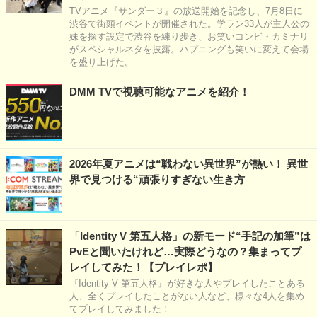
TVアニメ『サンダー３』の放送開始を記念し、7月8日に
渋谷で街頭イベントが開催された。学ラン33人が主人公の
妹を探す設定で渋谷を練り歩き、お笑いコンビ・カミナリ
がスペシャルネタを披露。ハプニングも笑いに変えて会場
を盛り上げた。
DMM TVで視聴可能なアニメを紹介！
2026年夏アニメは“戦わない異世界”が熱い！ 異世
界で見つける“頑張りすぎない生き方
「Identity V 第五人格」の新モード“手記の加筆”は
PvEと聞いたけれど…実際どうなの？集まってプ
レイしてみた！【プレイレポ】
『Identity V 第五人格』が好きな人やプレイしたことある
人、全くプレイしたことがない人など、様々な4人を集め
てプレイしてみました！