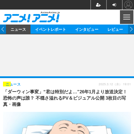
CL
ム
ニュース
イベントレポート
インタビュー
レビュー
ニュース
アニメ
映画/ドラマ
イベントレポート
マンガ
ノベル
アニメ
映画
インタビュー
音楽
声優
ライブ
舞台
スタッフ
声優
レビュー
2025.3.12（水） 19:01
ニュース
「ダーウィン事変」“君は特別だよ…”26年1月より放送決定！
ゲーム
グッズ
海外イベント
ビジネス
俳優・タレント
アーティスト
アニメ
実写
動画
恐怖の声は誰？ 不穏さ溢れるPV＆ビジュアル公開 3枚目の写
イベント
海外
真・画像
ビジネス
書評
イベント
アニメ
映画/ドラマ
連載・コラム
ゲーム
座談会
アニメ！アニメ！TV
ABEMA Cafe