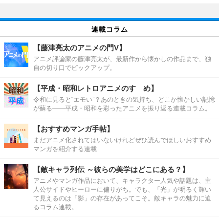
連載コラム
【藤津亮太のアニメの門V】
アニメ評論家の藤津亮太が、最新作から懐かしの作品まで、独
自の切り口でピックアップ。
【平成・昭和レトロアニメのすゝめ】
令和に見ると“エモい”？あのときの気持ち、どこか懐かしい記憶
が蘇る――平成・昭和を彩ったアニメを振り返る連載コラム。
【おすすめマンガ手帖】
まだアニメ化されてはいないけれどぜひ読んでほしいおすすめ
マンガを紹介する連載
【敵キャラ列伝 ～彼らの美学はどこにある？】
アニメやマンガ作品において、キャラクター人気や話題は、主
人公サイドやヒーローに偏りがち。でも、「光」が明るく輝い
て見えるのは「影」の存在があってこそ。敵キャラの魅力に迫
るコラム連載。