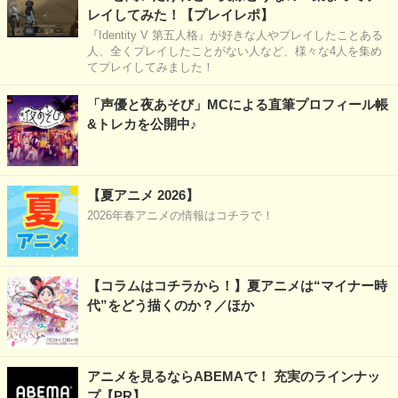
レイしてみた！【プレイレポ】
『Identity V 第五人格』が好きな人やプレイしたことある
人、全くプレイしたことがない人など、様々な4人を集め
てプレイしてみました！
「声優と夜あそび」MCによる直筆プロフィール帳
&トレカを公開中♪
【夏アニメ 2026】
2026年春アニメの情報はコチラで！
【コラムはコチラから！】夏アニメは“マイナー時
代”をどう描くのか？／ほか
アニメを見るならABEMAで！ 充実のラインナッ
プ【PR】