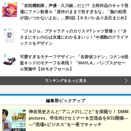
「攻殻機動隊」声優・久川綾…だと!? 士郎作品のキャラ登
場にファン歓喜☆「原作のままで良すぎるな」「脳の処理
が追いつかないよお」…第5話【ネタバレあり反応まとめ】
「ジョジョ」ブチャラティのカリスマTシャツ登場ッ！“き
さまにオレの心は永遠にわかるまいッ！”や感動のクライマ
ックスをデザイン
可愛すぎるモチーフデザイン♪ 「名探偵コナン」コナン&怪
盗キッドのモチーフを表現！ 「MAYLA」パンプスがセー
ル実施中【30％オフセール】
ランキングをもっと見る
編集部ピックアップ
神谷浩史さんと“アニメのしごと”を深掘り！ DMM
pictures、学生向けセミナー＆交流会を8/31開催―
―“現場×ビジネス”を一夜でキャッチ