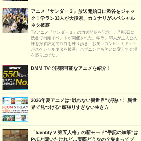
アニメ『サンダー３』放送開始日に渋谷をジャッ
ク！学ラン33人が大捜索、カミナリがスペシャル
ネタ披露
TVアニメ『サンダー３』の放送開始を記念し、7月8日に
渋谷で街頭イベントが開催された。学ラン33人が主人公の
妹を探す設定で渋谷を練り歩き、お笑いコンビ・カミナリ
がスペシャルネタを披露。ハプニングも笑いに変えて会場
を盛り上げた。
DMM TVで視聴可能なアニメを紹介！
2026年夏アニメは“戦わない異世界”が熱い！ 異世
界で見つける“頑張りすぎない生き方
「Identity V 第五人格」の新モード“手記の加筆”は
PvEと聞いたけれど…実際どうなの？集まってプ