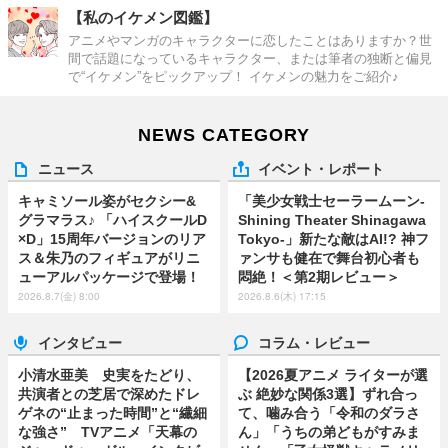
【私のイケメン図鑑】
アニメやマンガのキャラクターに恋したことはありますか？世
間で話題になっているキャラクター、または筆者の独断と偏見
で“イケメン”をピックアップ！ イケメンの魅力をご紹介♪
NEWS CATEGORY
ニュース
イベント・レポート
キャミソール姿がセクシー&
「美少女戦士セーラームーン-
グラマラス♪ 「ハイスクールD
Shining Theater Shinagawa
×D」15周年バージョンのリア
Tokyo-」新たな敵はAI!? 神フ
ス＆朱乃のフィギュアがリニ
ァンサも健在で舞台初心者も
ューアルパッケージで登場！
悶絶！＜第2期レビュー＞
2026.8.7(金) 8:00
2026.8.6(木) 17:15
インタビュー
コラム・レビュー
小清水亜美 史実をたどり、
【2026夏アニメ ライターが選
共演者との芝居で深めたドレ
ぶ 絶妙な関係3選】ずれ合っ
ゲネの“止まった時間”と“繊細
て、噛み合う「令和のダラさ
な強さ” TVアニメ「天幕の
ん」「うちの弟どもがすみま