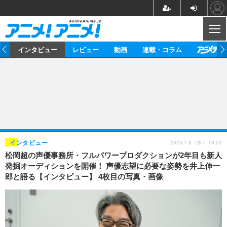
CL
ト
インタビュー
レビュー
動画
連載・コラム
ニュース
アニメ
映画/ドラマ
イベントレポート
マンガ
ノベル
アニメ
映画
インタビュー
音楽
声優
ライブ
舞台
スタッフ
声優
レビュー
2025.1.8（水） 18:00
インタビュー
松岡超の声優事務所・フルパワープロダクションが2年目も新人
ゲーム
グッズ
海外イベント
ビジネス
俳優・タレント
アーティスト
アニメ
実写
動画
発掘オーディションを開催！ 声優志望に必要な姿勢を井上伸一
イベント
海外
郎と語る【インタビュー】 4枚目の写真・画像
ビジネス
書評
イベント
アニメ
映画/ドラマ
連載・コラム
ゲーム
座談会
アニメ！アニメ！TV
ABEMA Cafe