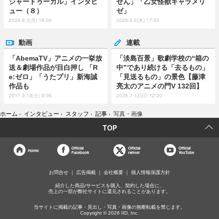
ジャードゥーガル」インタビ
せん」「乙女怪獣キャラメリ
ュー（８）
ゼ」
2026.8.3(月) 18:00
2026.8.6(木) 17:50
動画
連載
「AbemaTV」アニメの一挙放
「淡島百景」歌劇学校の“箱の
送＆劇場作品が目白押し 「R
中”であり続ける「去るもの」
e:ゼロ」「うたプリ」新海誠
「見送るもの」の景色【藤津
作品も
亮太のアニメの門V 132回】
2017.3.18(土) 9:06
2026.7.12(日) 12:20
ホーム
›
インタビュー
›
スタッフ
›
記事
›
写真・画像
TOP
Official
Official
Official
Home
Facebook
twitter
YouTube
お問合せ
広告掲載
会社概要
個人情報保護方針
紹介した商品/サービスを購入、契約した場合に、
売上の一部が弊社サイトに還元されることがあります。
当サイトに掲載の記事・見出し・写真・画像の無断転載を禁じます。
Copyright © 2026 IID, Inc.