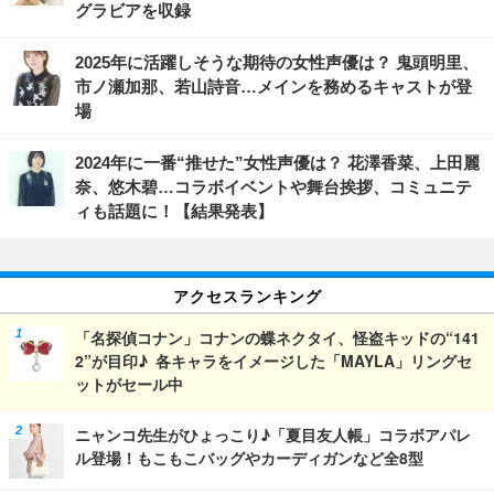
グラビアを収録
2025年に活躍しそうな期待の女性声優は？ 鬼頭明里、
市ノ瀬加那、若山詩音…メインを務めるキャストが登
場
2024年に一番“推せた”女性声優は？ 花澤香菜、上田麗
奈、悠木碧…コラボイベントや舞台挨拶、コミュニテ
ィも話題に！【結果発表】
アクセスランキング
「名探偵コナン」コナンの蝶ネクタイ、怪盗キッドの“141
2”が目印♪ 各キャラをイメージした「MAYLA」リングセ
ットがセール中
ニャンコ先生がひょっこり♪「夏目友人帳」コラボアパレ
ル登場！もこもこバッグやカーディガンなど全8型