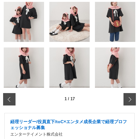
‹
1
/
17
経理リーダー/役員直下/toC×エンタメ成長企業で経理プロフ
ェッショナル募集
エンターテイメント株式会社