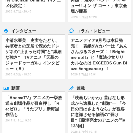
ny Unchain Online」TVアニ
体感！ 展示イベント「ハイキ
メ化決定！
ュー!! オン ザ コート」東京会
場が開幕
2026.8.7(金) 20:45
2026.8.7(金) 18:20
インタビュー
コラム・レビュー
小清水亜美 史実をたどり、
アニメディア9月号は本日発
共演者との芝居で深めたドレ
売！ 表紙&Wカバーは『あん
ゲネの“止まった時間”と“繊細
さんぶるスターズ！！Bright
な強さ” TVアニメ「天幕の
me up!!』と『魔法少女リリ
ジャードゥーガル」インタビ
カルなのは EXCEEDS Gun Bl
ュー（８）
aze Vengeance』！
2026.8.3(月) 18:00
2026.8.7(金) 15:01
動画
連載
「AbemaTV」アニメの一挙放
「映画ちいかわ」昔ばなし形
送＆劇場作品が目白押し 「R
式から逸脱した“刺激”― 「今
e:ゼロ」「うたプリ」新海誠
日の日はさようなら」が観客
作品も
に意識させる物語の“裂け
目”【藤津亮太のアニメの門V
2017.3.18(土) 9:06
133回】
2026.8.7(金) 19:15