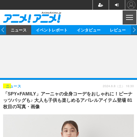
CL
ム
ニュース
イベントレポート
インタビュー
レビュー
ニュース
アニメ
映画/ドラマ
イベントレポート
マンガ
ノベル
アニメ
映画
インタビュー
音楽
声優
ライブ
舞台
スタッフ
声優
レビュー
2024.6.8（土） 16:30
ニュース
「SPY×FAMILY」アーニャの全身コーデをおしゃれに！ピーナ
ゲーム
グッズ
海外イベント
ビジネス
俳優・タレント
アーティスト
アニメ
実写
動画
ッツバッグも♪ 大人も子供も楽しめるアパレルアイテム登場 81
イベント
海外
枚目の写真・画像
ビジネス
書評
イベント
アニメ
映画/ドラマ
連載・コラム
ゲーム
座談会
アニメ！アニメ！TV
ABEMA Cafe