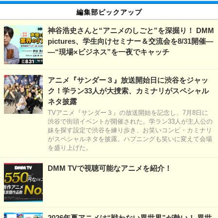
編集部ピックアップ
神谷浩史さんと“アニメのしごと”を深掘り！ DMM
pictures、学生向けセミナー＆交流会を8/31開催―
―“現場×ビジネス”を一夜でキャッチ
アニメ『サンダー３』放送開始日に渋谷をジャッ
ク！学ラン33人が大捜索、カミナリがスペシャル
ネタ披露
TVアニメ『サンダー３』の放送開始を記念し、7月8日に
渋谷で街頭イベントが開催された。学ラン33人が主人公の
妹を探す設定で渋谷を練り歩き、お笑いコンビ・カミナリ
がスペシャルネタを披露。ハプニングも笑いに変えて会場
を盛り上げた。
DMM TVで視聴可能なアニメを紹介！
2026年夏アニメは“戦わない異世界”が熱い！ 異世