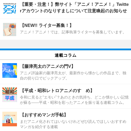
【重要・注意！】弊サイト「アニメ！アニメ！」Twitte
rアカウントのなりすましについて注意喚起のお知らせ
【NEW!! ライター募集！】
アニメ！アニメ！では、記事執筆ライターを募集しています。
連載コラム
【藤津亮太のアニメの門V】
アニメ評論家の藤津亮太が、最新作から懐かしの作品まで、独
自の切り口でピックアップ。
【平成・昭和レトロアニメのすゝめ】
令和に見ると“エモい”？あのときの気持ち、どこか懐かしい記憶
が蘇る――平成・昭和を彩ったアニメを振り返る連載コラム。
【おすすめマンガ手帖】
まだアニメ化されてはいないけれどぜひ読んでほしいおすすめ
マンガを紹介する連載