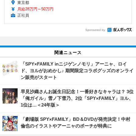
東京都
月給28万円～50万円
正社員
Sponsored by
関連ニュース
「SPY×FAMILY inニジゲンノモリ」アーニャ、ロイ
ド、ヨルがおめかし♪ 期間限定コラボグッズのオンライ
ン販売がスタート
早見沙織さんお誕生日記念！一番好きなキャラは？ 3位
「俺ガイル」雪ノ下雪乃、2位「SPY×FAMILY」ヨル、
1位は…＜24年版＞
「劇場版 SPY×FAMILY」BD＆DVDが発売決定！中村
倫也のイラストやアーニャのポーチが特典に