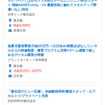
テレワークしながらスマホ向けゲームエンジニア/即日スター
ト 時給4200円 Unity・C# 最新技術に触れてスキルアップ間
違いなし/渋谷
日本リック株式会社
東京都
時給4,200円
派遣社員
急募児童指導員/月給25万円～/土日休み/残業ほぼなし/コンサ
ル介入の研修制度・療育プログラム充実!/ゲーム感覚で楽し
めるデジタル療育が特徴
グランドオーキッド本所教室
東京都
月給25万円～32万円
正社員
「新生活デビュー応援!」未経験採用枠/製造スタッフ・カプ
セルトイ/プライベート充実
AQUARIUS株式会社