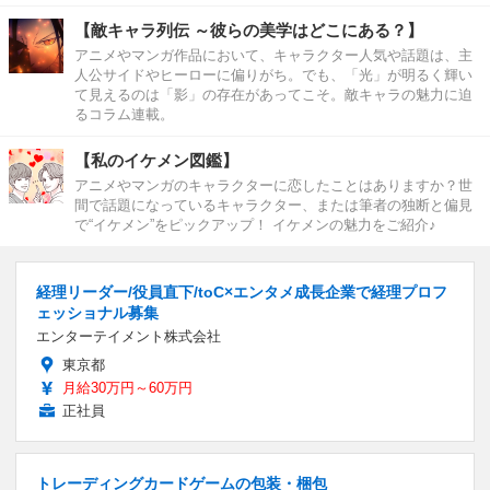
【敵キャラ列伝 ～彼らの美学はどこにある？】
アニメやマンガ作品において、キャラクター人気や話題は、主
人公サイドやヒーローに偏りがち。でも、「光」が明るく輝い
て見えるのは「影」の存在があってこそ。敵キャラの魅力に迫
るコラム連載。
【私のイケメン図鑑】
アニメやマンガのキャラクターに恋したことはありますか？世
間で話題になっているキャラクター、または筆者の独断と偏見
で“イケメン”をピックアップ！ イケメンの魅力をご紹介♪
経理リーダー/役員直下/toC×エンタメ成長企業で経理プロフ
ェッショナル募集
エンターテイメント株式会社
東京都
月給30万円～60万円
正社員
トレーディングカードゲームの包装・梱包