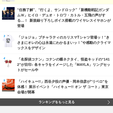
“任務了解”、“行くよ、サンドロック”「新機動戦記ガンダ
ムＷ」ヒイロ・デュオ・トロワ・カトル・五飛の声がす
る…！ 新規録り下ろしボイス搭載のワイヤレスイヤホンが
登場
「ジョジョ」ブチャラティのカリスマTシャツ登場ッ！“き
さまにオレの心は永遠にわかるまいッ！”や感動のクライマ
ックスをデザイン
「名探偵コナン」コナンの蝶ネクタイ、怪盗キッドの“141
2”が目印♪ 各キャラをイメージした「MAYLA」リングセッ
トがセール中
「ハイキュー!!」西谷夕役の声優・岡本信彦が”リベロ”を
体感！ 展示イベント「ハイキュー!! オン ザ コート」東京
会場が開幕
ランキングをもっと見る