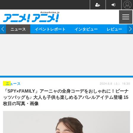
CL
ム
ニュース
イベントレポート
インタビュー
レビュー
ニュース
アニメ
映画/ドラマ
イベントレポート
マンガ
ノベル
アニメ
映画
インタビュー
音楽
声優
ライブ
舞台
スタッフ
声優
レビュー
2024.6.8（土） 16:30
ニュース
「SPY×FAMILY」アーニャの全身コーデをおしゃれに！ピーナ
ゲーム
グッズ
海外イベント
ビジネス
俳優・タレント
アーティスト
アニメ
実写
動画
ッツバッグも♪ 大人も子供も楽しめるアパレルアイテム登場 15
イベント
海外
枚目の写真・画像
ビジネス
書評
イベント
アニメ
映画/ドラマ
連載・コラム
ゲーム
座談会
アニメ！アニメ！TV
ABEMA Cafe