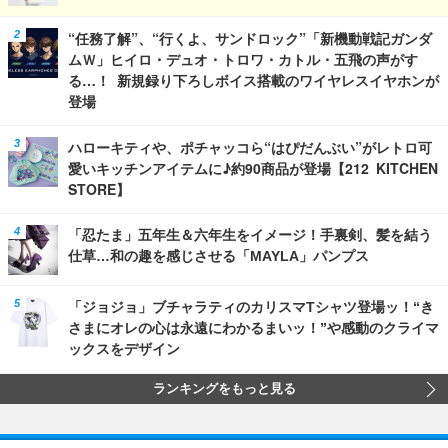
“任務了解”、“行くよ、サンドロック”「新機動戦記ガンダ
ムＷ」ヒイロ・デュオ・トロワ・カトル・五飛の声がす
る…！ 新規録り下ろしボイス搭載のワイヤレスイヤホンが
登場
ハローキティや、ポチャッコら“はぴだんぶい”がレトロ可
愛いキッチンアイテムに♪約90商品が登場【212 KITCHEN
STORE】
「忍たま」五年生＆六年生をイメージ！手裏剣、髪を結う
仕草…和の趣を感じさせる「MAYLA」パンプス
「ジョジョ」ブチャラティのカリスマTシャツ登場ッ！“き
さまにオレの心は永遠にわかるまいッ！”や感動のクライマ
ックスをデザイン
ランキングをもっと見る