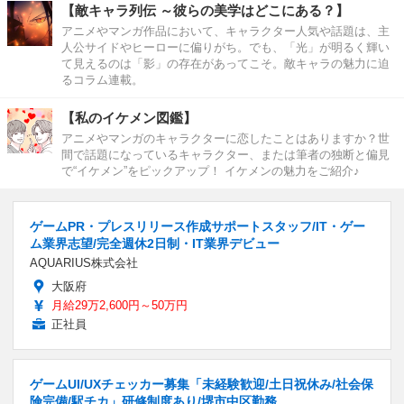
【敵キャラ列伝 ～彼らの美学はどこにある？】
アニメやマンガ作品において、キャラクター人気や話題は、主
人公サイドやヒーローに偏りがち。でも、「光」が明るく輝い
て見えるのは「影」の存在があってこそ。敵キャラの魅力に迫
るコラム連載。
【私のイケメン図鑑】
アニメやマンガのキャラクターに恋したことはありますか？世
間で話題になっているキャラクター、または筆者の独断と偏見
で“イケメン”をピックアップ！ イケメンの魅力をご紹介♪
ゲームPR・プレスリリース作成サポートスタッフ/IT・ゲー
ム業界志望/完全週休2日制・IT業界デビュー
AQUARIUS株式会社
大阪府
月給29万2,600円～50万円
正社員
ゲームUI/UXチェッカー募集「未経験歓迎/土日祝休み/社会保
険完備/駅チカ」研修制度あり/堺市中区勤務