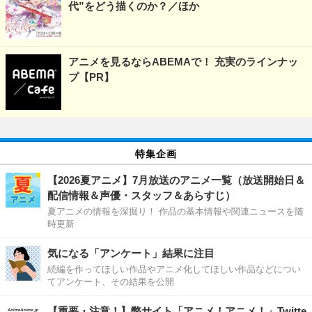
代”をどう描くのか？／ほか
アニメを見るならABEMAで！ 充実のラインナッ
プ【PR】
特集企画
【2026夏アニメ】7月放送のアニメ一覧（放送開始日＆
配信情報＆声優・スタッフ＆あらすじ）
夏アニメの情報を深掘り！ 作品の基本情報や関連ニュースを随
時更新
気になる「アンケート」結果に注目
続編を作ってほしい作品やアニメ化してほしい作品などについ
てアンケート、その結果を公開
【重要・注意！】弊サイト「アニメ！アニメ！」Twitte