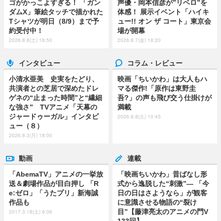
ゴがかっこよすぎる！ 「ガン
声優・岡本信彦が”リベロ”を
ダムX」筆絵タッチで描かれた
体感！ 展示イベント「ハイキ
Tシャツが明日（8/9）まで予
ュー!! オン ザ コート」東京会
約受付中！
場が開幕
2026.8.8(土) 16:50
2026.8.7(金) 18:20
インタビュー
コラム・レビュー
小清水亜美 史実をたどり、
映画「ちいかわ」は大人もハ
共演者との芝居で深めたドレ
マる傑作!「原作は東野圭
ゲネの“止まった時間”と“繊細
吾?」の声も飛び交う仕掛けが
な強さ” TVアニメ「天幕の
満載
ジャードゥーガル」インタビ
2026.8.8(土) 10:45
ュー（８）
2026.8.3(月) 18:00
動画
連載
「AbemaTV」アニメの一挙放
「映画ちいかわ」昔ばなし形
送＆劇場作品が目白押し 「R
式から逸脱した“刺激”― 「今
e:ゼロ」「うたプリ」新海誠
日の日はさようなら」が観客
作品も
に意識させる物語の“裂け
目”【藤津亮太のアニメの門V
2017.3.18(土) 9:06
133回】