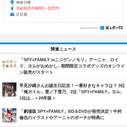
神奈川県
月給26万3,800円～32万円
正社員
Sponsored by
関連ニュース
「SPY×FAMILY inニジゲンノモリ」アーニャ、ロイ
ド、ヨルがおめかし♪ 期間限定コラボグッズのオンライ
ン販売がスタート
早見沙織さんお誕生日記念！一番好きなキャラは？ 3位
「俺ガイル」雪ノ下雪乃、2位「SPY×FAMILY」ヨル、
1位は…＜24年版＞
「劇場版 SPY×FAMILY」BD＆DVDが発売決定！中村
倫也のイラストやアーニャのポーチが特典に