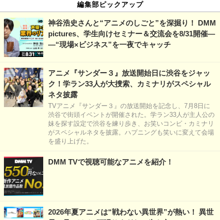
編集部ピックアップ
神谷浩史さんと“アニメのしごと”を深掘り！ DMM
pictures、学生向けセミナー＆交流会を8/31開催―
―“現場×ビジネス”を一夜でキャッチ
アニメ『サンダー３』放送開始日に渋谷をジャッ
ク！学ラン33人が大捜索、カミナリがスペシャル
ネタ披露
TVアニメ『サンダー３』の放送開始を記念し、7月8日に
渋谷で街頭イベントが開催された。学ラン33人が主人公の
妹を探す設定で渋谷を練り歩き、お笑いコンビ・カミナリ
がスペシャルネタを披露。ハプニングも笑いに変えて会場
を盛り上げた。
DMM TVで視聴可能なアニメを紹介！
2026年夏アニメは“戦わない異世界”が熱い！ 異世