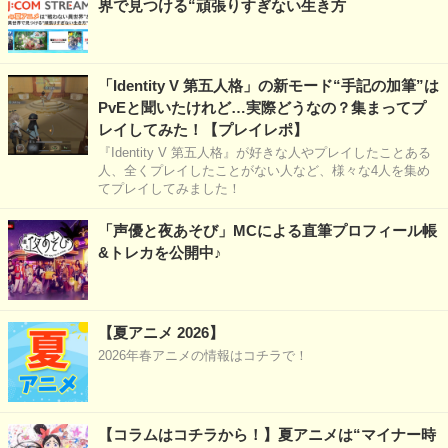
界で見つける“頑張りすぎない生き方
「Identity V 第五人格」の新モード“手記の加筆”は
PvEと聞いたけれど…実際どうなの？集まってプ
レイしてみた！【プレイレポ】
『Identity V 第五人格』が好きな人やプレイしたことある
人、全くプレイしたことがない人など、様々な4人を集め
てプレイしてみました！
「声優と夜あそび」MCによる直筆プロフィール帳
&トレカを公開中♪
【夏アニメ 2026】
2026年春アニメの情報はコチラで！
【コラムはコチラから！】夏アニメは“マイナー時