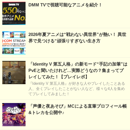
DMM TVで視聴可能なアニメを紹介！
2026年夏アニメは“戦わない異世界”が熱い！ 異世
界で見つける“頑張りすぎない生き方
「Identity V 第五人格」の新モード“手記の加筆”は
PvEと聞いたけれど…実際どうなの？集まってプ
レイしてみた！【プレイレポ】
『Identity V 第五人格』が好きな人やプレイしたことある
人、全くプレイしたことがない人など、様々な4人を集め
てプレイしてみました！
「声優と夜あそび」MCによる直筆プロフィール帳
&トレカを公開中♪