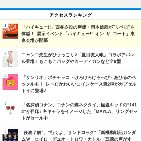
アクセスランキング
「ハイキュー!!」西谷夕役の声優・岡本信彦が”リベロ”を
体感！ 展示イベント「ハイキュー!! オン ザ コート」東
京会場が開幕
ニャンコ先生がひょっこり♪「夏目友人帳」コラボアパレ
ル登場！もこもこバッグやカーディガンなど全8型
「サンリオ」ポチャッコ・けろけろけろっぴ・あひるのペ
ックルも！ レトロかわいいコインケース第2弾がカプセル
トイに登場♪
「名探偵コナン」コナンの蝶ネクタイ、怪盗キッドの“141
2”が目印♪ 各キャラをイメージした「MAYLA」リングセッ
トがセール中
“任務了解”、“行くよ、サンドロック”「新機動戦記ガンダ
ムＷ」ヒイロ・デュオ・トロワ・カトル・五飛の声がす