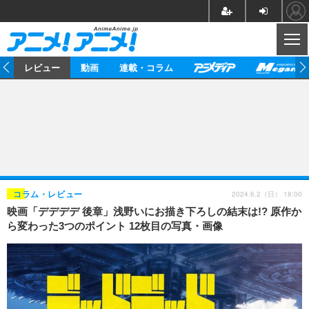
CL
ー
レビュー
動画
連載・コラム
ニュース
アニメ
映画/ドラマ
イベントレポート
マンガ
ノベル
アニメ
映画
インタビュー
音楽
声優
ライブ
舞台
スタッフ
声優
レビュー
2024.6.2（日） 18:00
コラム・レビュー
映画「デデデデ 後章」浅野いにお描き下ろしの結末は!? 原作か
ゲーム
グッズ
海外イベント
ビジネス
俳優・タレント
アーティスト
アニメ
実写
動画
ら変わった3つのポイント 12枚目の写真・画像
イベント
海外
ビジネス
書評
イベント
アニメ
映画/ドラマ
連載・コラム
ゲーム
座談会
アニメ！アニメ！TV
ABEMA Cafe