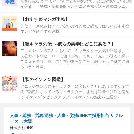
令和に見ると“エモい”？あのときの気持ち、どこか懐かしい記憶
が蘇る――平成・昭和を彩ったアニメを振り返る連載コラム。
【おすすめマンガ手帖】
まだアニメ化されてはいないけれどぜひ読んでほしいおすすめ
マンガを紹介する連載
【敵キャラ列伝 ～彼らの美学はどこにある？】
アニメやマンガ作品において、キャラクター人気や話題は、主
人公サイドやヒーローに偏りがち。でも、「光」が明るく輝い
て見えるのは「影」の存在があってこそ。敵キャラの魅力に迫
るコラム連載。
【私のイケメン図鑑】
アニメやマンガのキャラクターに恋したことはありますか？世
間で話題になっているキャラクター、または筆者の独断と偏見
で“イケメン”をピックアップ！ イケメンの魅力をご紹介♪
人事・総務・労務/総務・人事・労務/SNKで採用担当 リクル
ーター/大阪
株式会社SNK