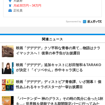
大阪府
月給30万円～34万円
正社員
Sponsored by
関連ニュース
映画「デデデデ」クソ平和な青春の果て…物語はクラ
イマックスへ！ 後章の本予告がお披露目
映画「デデデデ」追加キャストに杉田智和＆TARAKO
が決定！「イソベやん」作中キャラ演じる
映画「デデデデ」ディストピア青春譚、いざ開幕！ 個
性あふれるキャラポスターが一挙お披露目
「バーテンダー 神のグラス」その時の気分に合った1杯
を…♪ 世界観を堪能できる期間限定バーに行ってみた