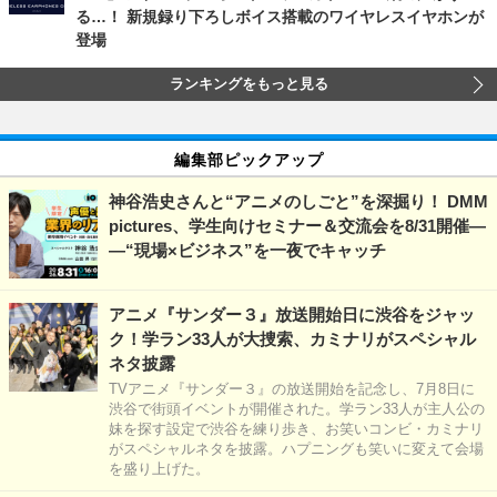
る…！ 新規録り下ろしボイス搭載のワイヤレスイヤホンが
登場
ランキングをもっと見る
編集部ピックアップ
神谷浩史さんと“アニメのしごと”を深掘り！ DMM
pictures、学生向けセミナー＆交流会を8/31開催―
―“現場×ビジネス”を一夜でキャッチ
アニメ『サンダー３』放送開始日に渋谷をジャッ
ク！学ラン33人が大捜索、カミナリがスペシャル
ネタ披露
TVアニメ『サンダー３』の放送開始を記念し、7月8日に
渋谷で街頭イベントが開催された。学ラン33人が主人公の
妹を探す設定で渋谷を練り歩き、お笑いコンビ・カミナリ
がスペシャルネタを披露。ハプニングも笑いに変えて会場
を盛り上げた。