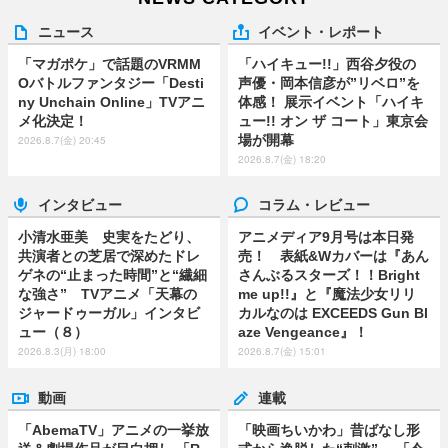
ニュース
イベント・レポート
「マガポケ」で話題のVRMM
「ハイキュー!!」西谷夕役の
Oバトルファンタジー「Desti
声優・岡本信彦が”リベロ”を
ny Unchain Online」TVアニ
体感！ 展示イベント「ハイキ
メ化決定！
ュー!! オン ザ コート」東京会
場が開幕
2026.8.7(金) 20:45
2026.8.7(金) 18:20
インタビュー
コラム・レビュー
小清水亜美 史実をたどり、
アニメディア9月号は本日発
共演者との芝居で深めたドレ
売！ 表紙&Wカバーは『あん
ゲネの“止まった時間”と“繊細
さんぶるスターズ！！Bright
な強さ” TVアニメ「天幕の
me up!!』と『魔法少女リリ
ジャードゥーガル」インタビ
カルなのは EXCEEDS Gun Bl
ュー（８）
aze Vengeance』！
2026.8.3(月) 18:00
2026.8.7(金) 15:01
動画
連載
「AbemaTV」アニメの一挙放
「映画ちいかわ」昔ばなし形