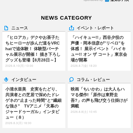
NEWS CATEGORY
ニュース
イベント・レポート
「ヒロアカ」デクやお茶子た
「ハイキュー!!」西谷夕役の
ちヒーローが歩んだ道をVRC
声優・岡本信彦が”リベロ”を
hatで追体験！ 体験型バーチ
体感！ 展示イベント「ハイキ
ャル展示が開催！ 描き下ろし
ュー!! オン ザ コート」東京会
グッズも登場【8月28日～】
場が開幕
2026.8.10(月) 13:00
2026.8.7(金) 18:20
インタビュー
コラム・レビュー
小清水亜美 史実をたどり、
映画「ちいかわ」は大人もハ
共演者との芝居で深めたドレ
マる傑作!「原作は東野圭
ゲネの“止まった時間”と“繊細
吾?」の声も飛び交う仕掛けが
な強さ” TVアニメ「天幕の
満載
ジャードゥーガル」インタビ
2026.8.8(土) 10:45
ュー（８）
2026.8.3(月) 18:00