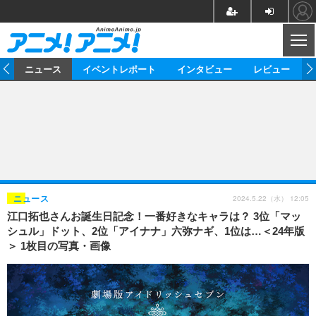
CL
ム
ニュース
イベントレポート
インタビュー
レビュー
ニュース
アニメ
映画/ドラマ
イベントレポート
マンガ
ノベル
アニメ
映画
インタビュー
音楽
声優
ライブ
舞台
スタッフ
声優
レビュー
2024.5.22（水） 12:05
ニュース
江口拓也さんお誕生日記念！一番好きなキャラは？ 3位「マッ
ゲーム
グッズ
海外イベント
ビジネス
俳優・タレント
アーティスト
アニメ
実写
動画
シュル」ドット、2位「アイナナ」六弥ナギ、1位は…＜24年版
イベント
海外
＞ 1枚目の写真・画像
ビジネス
書評
イベント
アニメ
映画/ドラマ
連載・コラム
ゲーム
座談会
アニメ！アニメ！TV
ABEMA Cafe