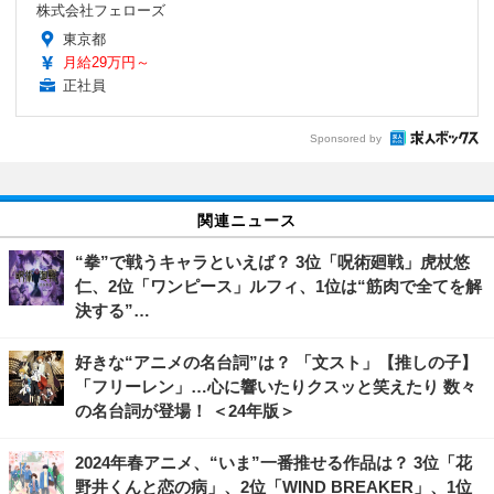
株式会社フェローズ
東京都
月給29万円～
正社員
Sponsored by
関連ニュース
“拳”で戦うキャラといえば？ 3位「呪術廻戦」虎杖悠
仁、2位「ワンピース」ルフィ、1位は“筋肉で全てを解
決する”…
好きな“アニメの名台詞”は？ 「文スト」【推しの子】
「フリーレン」…心に響いたりクスッと笑えたり 数々
の名台詞が登場！ ＜24年版＞
2024年春アニメ、“いま”一番推せる作品は？ 3位「花
野井くんと恋の病」、2位「WIND BREAKER」、1位