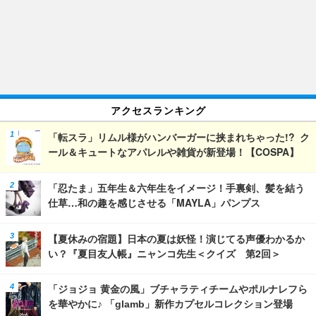
アクセスランキング
「転スラ」リムル様がハンバーガーに挟まれちゃった!? ク
ール＆キュートなアパレルや雑貨が新登場！【COSPA】
「忍たま」五年生＆六年生をイメージ！手裏剣、髪を結う
仕草…和の趣を感じさせる「MAYLA」パンプス
【夏休みの宿題】日本の夏は妖怪！演じてる声優わかるか
い？『夏目友人帳』ニャンコ先生＜クイズ 第2回＞
「ジョジョ 黄金の風」ブチャラティチームやポルナレフら
を華やかに♪ 「glamb」新作カプセルコレクション登場