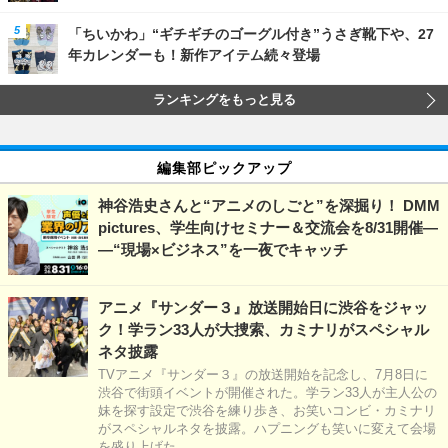
「ちいかわ」“ギチギチのゴーグル付き”うさぎ靴下や、27
年カレンダーも！新作アイテム続々登場
ランキングをもっと見る
編集部ピックアップ
神谷浩史さんと“アニメのしごと”を深掘り！ DMM
pictures、学生向けセミナー＆交流会を8/31開催―
―“現場×ビジネス”を一夜でキャッチ
アニメ『サンダー３』放送開始日に渋谷をジャッ
ク！学ラン33人が大捜索、カミナリがスペシャル
ネタ披露
TVアニメ『サンダー３』の放送開始を記念し、7月8日に
渋谷で街頭イベントが開催された。学ラン33人が主人公の
妹を探す設定で渋谷を練り歩き、お笑いコンビ・カミナリ
がスペシャルネタを披露。ハプニングも笑いに変えて会場
を盛り上げた。