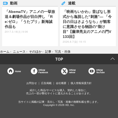
動画
連載
「AbemaTV」アニメの一挙放
「映画ちいかわ」昔ばなし形
送＆劇場作品が目白押し 「R
式から逸脱した“刺激”― 「今
e:ゼロ」「うたプリ」新海誠
日の日はさようなら」が観客
作品も
に意識させる物語の“裂け
目”【藤津亮太のアニメの門V
2017.3.18(土) 9:06
133回】
2026.8.7(金) 19:15
ホーム
›
ニュース
›
そのほか
›
記事
›
写真・画像
TOP
Official
Official
Official
Home
Facebook
twitter
YouTube
お問合せ
広告掲載
会社概要
個人情報保護方針
紹介した商品/サービスを購入、契約した場合に、
売上の一部が弊社サイトに還元されることがあります。
当サイトに掲載の記事・見出し・写真・画像の無断転載を禁じます。
Copyright © 2026 IID, Inc.