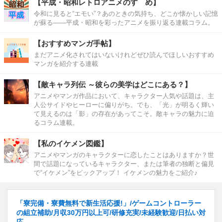
【平成・昭和レトロアニメのすゝめ】
令和に見ると“エモい”？あのときの気持ち、どこか懐かしい記憶
が蘇る――平成・昭和を彩ったアニメを振り返る連載コラム。
【おすすめマンガ手帖】
まだアニメ化されてはいないけれどぜひ読んでほしいおすすめ
マンガを紹介する連載
【敵キャラ列伝 ～彼らの美学はどこにある？】
アニメやマンガ作品において、キャラクター人気や話題は、主
人公サイドやヒーローに偏りがち。でも、「光」が明るく輝い
て見えるのは「影」の存在があってこそ。敵キャラの魅力に迫
るコラム連載。
【私のイケメン図鑑】
アニメやマンガのキャラクターに恋したことはありますか？世
間で話題になっているキャラクター、または筆者の独断と偏見
で“イケメン”をピックアップ！ イケメンの魅力をご紹介♪
「寮完備・寮費無料で新生活応援!」/ゲームコントローラー
の組立補助/月収30万円以上可/研修充実/未経験歓迎/日払い対