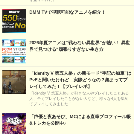
DMM TVで視聴可能なアニメを紹介！
2026年夏アニメは“戦わない異世界”が熱い！ 異世
界で見つける“頑張りすぎない生き方
「Identity V 第五人格」の新モード“手記の加筆”は
PvEと聞いたけれど…実際どうなの？集まってプ
レイしてみた！【プレイレポ】
『Identity V 第五人格』が好きな人やプレイしたことある
人、全くプレイしたことがない人など、様々な4人を集め
てプレイしてみました！
「声優と夜あそび」MCによる直筆プロフィール帳
&トレカを公開中♪