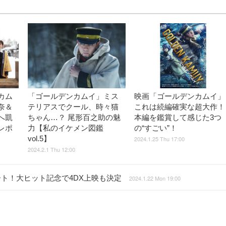
カム
「ゴールデンカムイ」ミス
映画「ゴールデンカムイ」
奈＆
テリアスでクール、時々猫
これは続編確実な超大作！
へ凱
ちゃん…？ 尾形百之助の魅
本編を鑑賞して感じた3つ
レポ
力【私のイケメン図鑑
の“すごい”！
vol.5】
2024.1.25 Thu 17:00
2024.2.1 Thu 12:00
ト！大ヒット記念で4DX上映も決定
2024.1.22 Mon 19:00