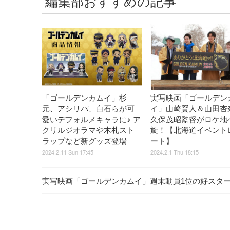
編集部おすすめの記事
「ゴールデンカムイ」杉
実写映画「ゴールデン
元、アシリパ、白石らが可
イ」山崎賢人＆山田杏
愛いデフォルメキャラに♪ ア
久保茂昭監督がロケ地
クリルジオラマや木札スト
旋！【北海道イベント
ラップなど新グッズ登場
ート】
2024.2.11 Sun 17:45
2024.2.1 Thu 18:15
実写映画「ゴールデンカムイ」週末動員1位の好スター