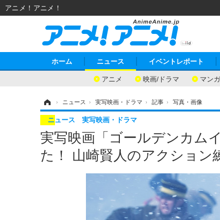
アニメ！アニメ！
ホーム
ニュース
イベントレポート
アニメ
映画/ドラマ
マン
ホーム
›
ニュース
›
実写映画・ドラマ
›
記事
›
写真・画像
ニュース
実写映画・ドラマ
実写映画「ゴールデンカムイ
た！ 山崎賢人のアクション