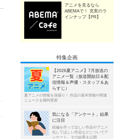
アニメを見るなら
ABEMAで！ 充実のラ
インナップ【PR】
特集企画
【2026夏アニメ】7月放送の
アニメ一覧（放送開始日＆配
信情報＆声優・スタッフ＆あ
らすじ）
夏アニメの情報を深掘り！ 作品の基本情報や関連
ニュースを随時更新
気になる「アンケート」結果
に注目
続編を作ってほしい作品やアニメ
化してほしい作品などについてア
ンケート、その結果を公開