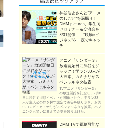
編集部ピックアップ
神谷浩史さんと“アニメ
のしごと”を深掘り！
DMM pictures、学生向
けセミナー＆交流会を
8/31開催――“現場×ビ
ジネス”を一夜でキャッ
チ
アニメ『サンダー３』
放送開始日に渋谷をジ
ャック！学ラン33人が
大捜索、カミナリがス
ペシャルネタ披露
TVアニメ『サンダー３』
の放送開始を記念し、7月8
日に渋谷で街頭イベントが開催された。学ラン33
人が主人公の妹を探す設定で渋谷を練り歩き、お笑
いコンビ・カミナリがスペシャルネタを披露。ハプ
ニングも笑いに変えて会場を盛り上げた。
DMM TVで視聴可能な