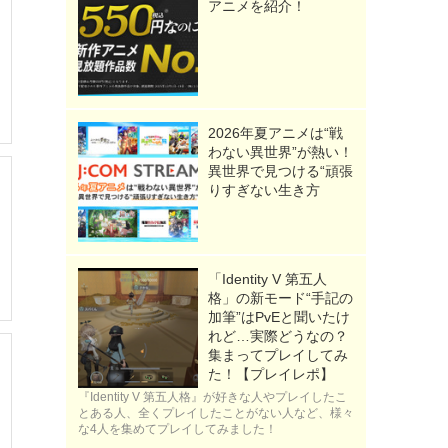
アニメを紹介！
2026年夏アニメは“戦
わない異世界”が熱い！
異世界で見つける“頑張
りすぎない生き方
「Identity V 第五人
格」の新モード“手記の
加筆”はPvEと聞いたけ
れど…実際どうなの？
集まってプレイしてみ
た！【プレイレポ】
『Identity V 第五人格』が好きな人やプレイしたこ
とある人、全くプレイしたことがない人など、様々
な4人を集めてプレイしてみました！