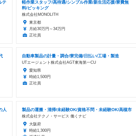
ルテ
軽作業スタッフ/高待遇/シンプル作業/新生活応援/寮費無
料/ピッキング
株式会社MONOLITH
東京都
月給30万円～34万円
正社員
代
自動車製品の計量・調合/寮完備/日払い/工場・製造
UTエージェント株式会社AGT東海第一CU
愛知県
時給1,500円
正社員
の人
製品の運搬・清掃/未経験OK/資格不問・未経験OK/高槻市
株式会社テクノ・サービス 働くナビ
大阪府
時給1,300円