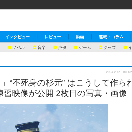
インタビュー
レビュー
動画
連載・コラム
ガ
ノベル
音楽
声優
ゲーム
グッズ
2024.2.15 Thu 18
」“不死身の杉元” はこうして作ら
練習映像が公開 2枚目の写真・画像