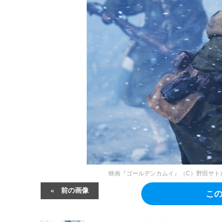
映画『ゴールデンカムイ』（C）野田サトル
前の画像
こ