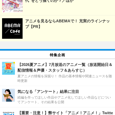
代”をどう描くのか？／ほか
アニメを見るならABEMAで！ 充実のラインナッ
プ【PR】
特集企画
【2026夏アニメ】7月放送のアニメ一覧（放送開始日＆
配信情報＆声優・スタッフ＆あらすじ）
夏アニメの情報を深掘り！ 作品の基本情報や関連ニュースを随
時更新
気になる「アンケート」結果に注目
続編を作ってほしい作品やアニメ化してほしい作品などについ
てアンケート、その結果を公開
【重要・注意！】弊サイト「アニメ！アニメ！」Twitte