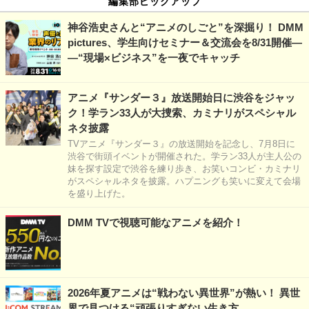
編集部ピックアップ
神谷浩史さんと“アニメのしごと”を深掘り！ DMM
pictures、学生向けセミナー＆交流会を8/31開催―
―“現場×ビジネス”を一夜でキャッチ
アニメ『サンダー３』放送開始日に渋谷をジャッ
ク！学ラン33人が大捜索、カミナリがスペシャル
ネタ披露
TVアニメ『サンダー３』の放送開始を記念し、7月8日に
渋谷で街頭イベントが開催された。学ラン33人が主人公の
妹を探す設定で渋谷を練り歩き、お笑いコンビ・カミナリ
がスペシャルネタを披露。ハプニングも笑いに変えて会場
を盛り上げた。
DMM TVで視聴可能なアニメを紹介！
2026年夏アニメは“戦わない異世界”が熱い！ 異世
界で見つける“頑張りすぎない生き方