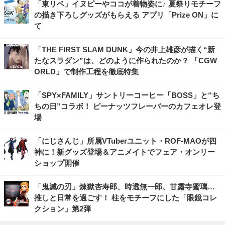
「東リベ」イヌピーやココが着物姿に♪ 夏祭りモチーフ
の描き下ろしグッズがもらえる アプリ「Prize ON」に
て
「THE FIRST SLAM DUNK」今の井上雄彦が描く“新
たなスラダン”は、どのように作られたのか？ 「CGW
ORLD」で制作工程を徹底特集
「SPY×FAMILY」サントリーコーヒー「BOSS」と“ち
ちの日”コラボ！ ピーナッツフレーバーのカフェオレ登
場
「にじさんじ」所属VTuberユニット・ROF-MAOが四
神に！新グッズ登場＆アニメイトでフェア・オンリー
ショップ開催
「鬼滅の刃」煉獄杏寿郎、時透無一郎、甘露寺蜜璃…
推しと日常を過ごす！ 柱をモチーフにした「眼鏡コレ
クション」第2弾