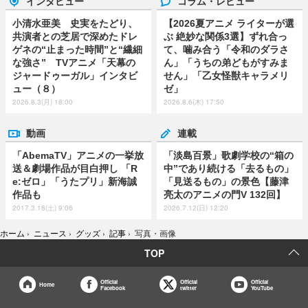
インタビュー
コラム・レビュー
小清水亜美 史実をたどり、
【2026夏アニメ ライターが選
共演者との芝居で深めたドレ
ぶ 絶妙な関係3選】ずれ合っ
ゲネの“止まった時間”と“繊細
て、噛み合う「令和のダラさ
な強さ” TVアニメ「天幕の
ん」「うちの弟どもがすみま
ジャードゥーガル」インタビ
せん」「乙女怪獣キャラメリ
ュー（８）
ゼ」
2026.8.3(月) 18:00
2026.8.6(木) 17:50
動画
連載
「AbemaTV」アニメの一挙放
「淡島百景」歌劇学校の“箱の
送＆劇場作品が目白押し 「R
中”であり続ける「去るもの」
e:ゼロ」「うたプリ」新海誠
「見送るもの」の景色【藤津
作品も
亮太のアニメの門V 132回】
2017.3.18(土) 9:06
2026.7.12(日) 12:20
ホーム
›
ニュース
›
グッズ
›
記事
›
写真・画像
TOP
Official
Official
Official
Home
Facebook
twitter
YouTube