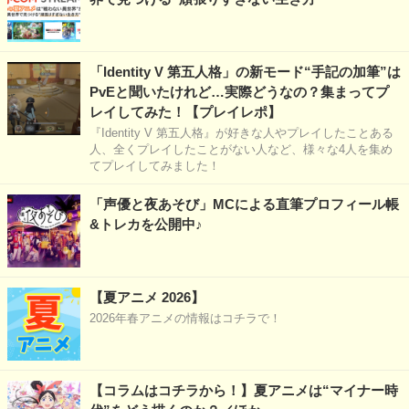
「Identity V 第五人格」の新モード“手記の加筆”は
PvEと聞いたけれど…実際どうなの？集まってプ
レイしてみた！【プレイレポ】
『Identity V 第五人格』が好きな人やプレイしたことある
人、全くプレイしたことがない人など、様々な4人を集め
てプレイしてみました！
「声優と夜あそび」MCによる直筆プロフィール帳
&トレカを公開中♪
【夏アニメ 2026】
2026年春アニメの情報はコチラで！
【コラムはコチラから！】夏アニメは“マイナー時