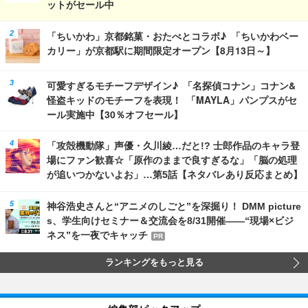
ットがセール中
「ちいかわ」京都銘菓・おたべとコラボ♪ 「ちいかわベー
カリー」が京都駅に期間限定オープン【8月13日～】
可愛すぎるモチーフデザイン♪ 「名探偵コナン」コナン&
怪盗キッドのモチーフを表現！ 「MAYLA」パンプスがセ
ール実施中【30％オフセール】
「攻殻機動隊」声優・久川綾…だと!? 士郎作品のキャラ登
場にファン歓喜☆「原作のままで良すぎるな」「脳の処理
が追いつかないよお」…第5話【ネタバレあり反応まとめ】
神谷浩史さんと“アニメのしごと”を深掘り！ DMM picture
s、学生向けセミナー＆交流会を8/31開催――“現場×ビジ
ネス”を一夜でキャッチ
PR
ランキングをもっと見る