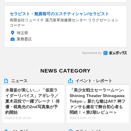
セラピスト・無資格可のエステティシャン/セラピスト
有限会社リューイチ 湯乃泉草加健康センター リラクゼーション
コーナー
埼玉県
業務委託
Sponsored by
NEWS CATEGORY
ニュース
イベント・レポート
水着姿が美しい…♪ 「仮面ラ
「美少女戦士セーラームーン-
イダーリバイス」アギレラ／
Shining Theater Shinagawa
夏木花役で一躍ブレーク！ 俳
Tokyo-」新たな敵はAI!? 神フ
優・椛島光の2nd写真集が予
ァンサも健在で舞台初心者も
約開始
悶絶！＜第2期レビュー＞
2026.8.6(木) 20:30
2026.8.6(木) 17:15