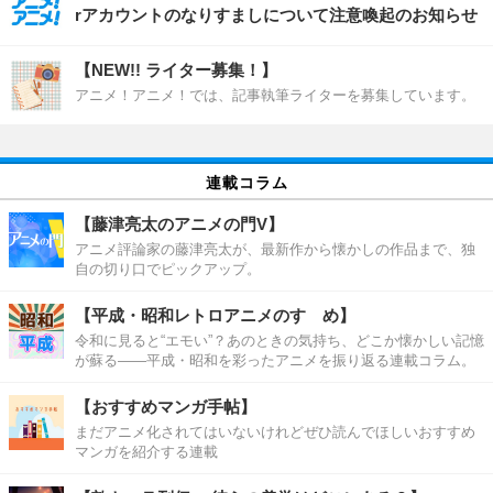
rアカウントのなりすましについて注意喚起のお知らせ
【NEW!! ライター募集！】
アニメ！アニメ！では、記事執筆ライターを募集しています。
連載コラム
【藤津亮太のアニメの門V】
アニメ評論家の藤津亮太が、最新作から懐かしの作品まで、独
自の切り口でピックアップ。
【平成・昭和レトロアニメのすゝめ】
令和に見ると“エモい”？あのときの気持ち、どこか懐かしい記憶
が蘇る――平成・昭和を彩ったアニメを振り返る連載コラム。
【おすすめマンガ手帖】
まだアニメ化されてはいないけれどぜひ読んでほしいおすすめ
マンガを紹介する連載