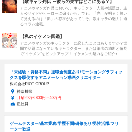
【敵キャラ列伝 ～彼らの美学はどこにある？】
アニメやマンガ作品において、キャラクター人気や話題は、主
人公サイドやヒーローに偏りがち。でも、「光」が明るく輝い
て見えるのは「影」の存在があってこそ。敵キャラの魅力に迫
るコラム連載。
【私のイケメン図鑑】
アニメやマンガのキャラクターに恋したことはありますか？世
間で話題になっているキャラクター、または筆者の独断と偏見
で“イケメン”をピックアップ！ イケメンの魅力をご紹介♪
「未経験・資格不問」退職金制度あり/モーショングラフィッ
クスを駆使するアニメーション動画クリエイター
株式会社RIOT GROUP
神奈川県
月給29万6,800円～40万円
正社員
ゲームテスター/基本業務/学歴不問/研修あり/男性活躍/フリ
ーター歓迎