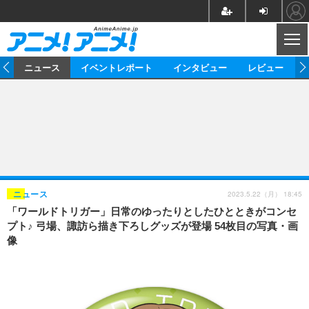
CL
ム
ニュース
イベントレポート
インタビュー
レビュー
ニュース
アニメ
映画/ドラマ
イベントレポート
マンガ
ノベル
アニメ
映画
インタビュー
音楽
声優
ライブ
舞台
スタッフ
声優
レビュー
2023.5.22（月） 18:45
ニュース
「ワールドトリガー」日常のゆったりとしたひとときがコンセ
ゲーム
グッズ
海外イベント
ビジネス
俳優・タレント
アーティスト
アニメ
実写
動画
プト♪ 弓場、諏訪ら描き下ろしグッズが登場 54枚目の写真・画
イベント
海外
像
ビジネス
書評
イベント
アニメ
映画/ドラマ
連載・コラム
ゲーム
座談会
アニメ！アニメ！TV
ABEMA Cafe