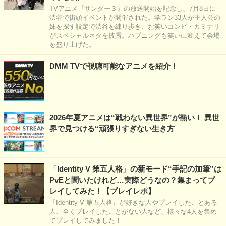
TVアニメ『サンダー３』の放送開始を記念し、7月8日に
渋谷で街頭イベントが開催された。学ラン33人が主人公の
妹を探す設定で渋谷を練り歩き、お笑いコンビ・カミナリ
がスペシャルネタを披露。ハプニングも笑いに変えて会場
を盛り上げた。
DMM TVで視聴可能なアニメを紹介！
2026年夏アニメは“戦わない異世界”が熱い！ 異世
界で見つける“頑張りすぎない生き方
「Identity V 第五人格」の新モード“手記の加筆”は
PvEと聞いたけれど…実際どうなの？集まってプ
レイしてみた！【プレイレポ】
『Identity V 第五人格』が好きな人やプレイしたことある
人、全くプレイしたことがない人など、様々な4人を集め
てプレイしてみました！