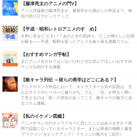
【藤津亮太のアニメの門V】
アニメ評論家の藤津亮太が、最新作から懐かしの作品まで、独
自の切り口でピックアップ。
【平成・昭和レトロアニメのすゝめ】
令和に見ると“エモい”？あのときの気持ち、どこか懐かしい記憶
が蘇る――平成・昭和を彩ったアニメを振り返る連載コラム。
【おすすめマンガ手帖】
まだアニメ化されてはいないけれどぜひ読んでほしいおすすめ
マンガを紹介する連載
【敵キャラ列伝 ～彼らの美学はどこにある？】
アニメやマンガ作品において、キャラクター人気や話題は、主
人公サイドやヒーローに偏りがち。でも、「光」が明るく輝い
て見えるのは「影」の存在があってこそ。敵キャラの魅力に迫
るコラム連載。
【私のイケメン図鑑】
アニメやマンガのキャラクターに恋したことはありますか？世
間で話題になっているキャラクター、または筆者の独断と偏見
で“イケメン”をピックアップ！ イケメンの魅力をご紹介♪