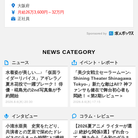
大阪府
月給26万3,600円～32万円
正社員
Sponsored by
NEWS CATEGORY
ニュース
イベント・レポート
水着姿が美しい…♪ 「仮面ラ
「美少女戦士セーラームーン-
イダーリバイス」アギレラ／
Shining Theater Shinagawa
夏木花役で一躍ブレーク！ 俳
Tokyo-」新たな敵はAI!? 神フ
優・椛島光の2nd写真集が予
ァンサも健在で舞台初心者も
約開始
悶絶！＜第2期レビュー＞
2026.8.6(木) 20:30
2026.8.6(木) 17:15
インタビュー
コラム・レビュー
小清水亜美 史実をたどり、
【2026夏アニメ ライターが選
共演者との芝居で深めたドレ
ぶ 絶妙な関係3選】ずれ合っ
ゲネの“止まった時間”と“繊細
て、噛み合う「令和のダラさ