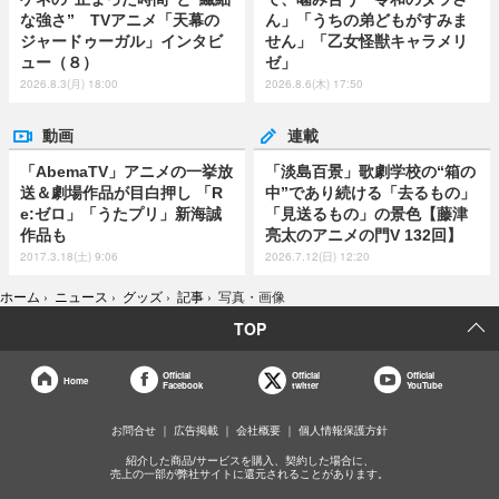
な強さ” TVアニメ「天幕の
ん」「うちの弟どもがすみま
ジャードゥーガル」インタビ
せん」「乙女怪獣キャラメリ
ュー（８）
ゼ」
2026.8.3(月) 18:00
2026.8.6(木) 17:50
動画
連載
「AbemaTV」アニメの一挙放
「淡島百景」歌劇学校の“箱の
送＆劇場作品が目白押し 「R
中”であり続ける「去るもの」
e:ゼロ」「うたプリ」新海誠
「見送るもの」の景色【藤津
作品も
亮太のアニメの門V 132回】
2017.3.18(土) 9:06
2026.7.12(日) 12:20
ホーム
›
ニュース
›
グッズ
›
記事
›
写真・画像
TOP
Official
Official
Official
Home
Facebook
twitter
YouTube
お問合せ
広告掲載
会社概要
個人情報保護方針
紹介した商品/サービスを購入、契約した場合に、
売上の一部が弊社サイトに還元されることがあります。