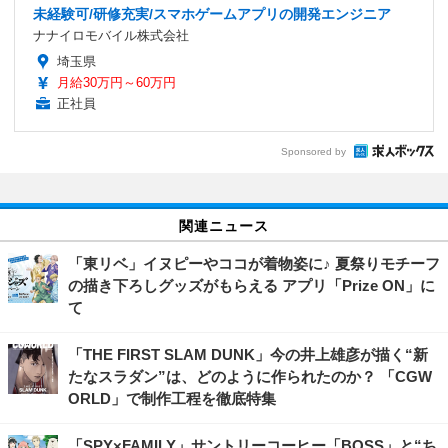
未経験可/研修充実/スマホゲームアプリの開発エンジニア
ナナイロモバイル株式会社
埼玉県
月給30万円～60万円
正社員
Sponsored by
関連ニュース
「東リベ」イヌピーやココが着物姿に♪ 夏祭りモチーフ
の描き下ろしグッズがもらえる アプリ「Prize ON」に
て
「THE FIRST SLAM DUNK」今の井上雄彦が描く“新
たなスラダン”は、どのように作られたのか？ 「CGW
ORLD」で制作工程を徹底特集
「SPY×FAMILY」サントリーコーヒー「BOSS」と“ち