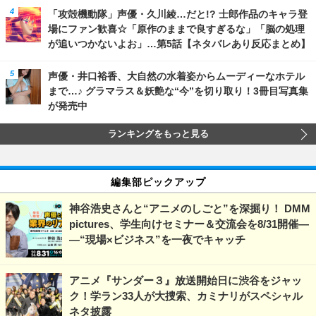
「攻殻機動隊」声優・久川綾…だと!? 士郎作品のキャラ登
場にファン歓喜☆「原作のままで良すぎるな」「脳の処理
が追いつかないよお」…第5話【ネタバレあり反応まとめ】
声優・井口裕香、大自然の水着姿からムーディーなホテル
まで…♪ グラマラス＆妖艶な“今”を切り取り！3冊目写真集
が発売中
ランキングをもっと見る
編集部ピックアップ
神谷浩史さんと“アニメのしごと”を深掘り！ DMM
pictures、学生向けセミナー＆交流会を8/31開催―
―“現場×ビジネス”を一夜でキャッチ
アニメ『サンダー３』放送開始日に渋谷をジャッ
ク！学ラン33人が大捜索、カミナリがスペシャル
ネタ披露