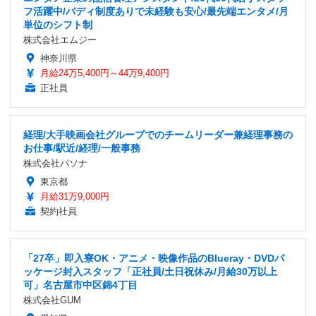
フ活躍中/バディ制度ありで未経験も安心/最先端エンタメ/月
単位のシフト制
株式会社エムジー
神奈川県
月給24万5,400円～44万9,400円
正社員
経理/大手映画会社グループでのチームリーダー兼経理事務の
お仕事/駅近/経理/一般事務
株式会社パソナ
東京都
月給31万9,000円
契約社員
「27卒」即入寮OK・アニメ・映像作品のBlueray・DVDパ
ッケージ封入スタッフ「正社員/土日祝休み/月給30万以上
可」名古屋市中区錦4丁目
株式会社GUM