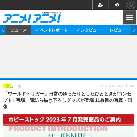
CL
ム
ニュース
イベントレポート
インタビュー
レビュー
ニュース
アニメ
映画/ドラマ
イベントレポート
マンガ
ノベル
アニメ
映画
インタビュー
音楽
声優
ライブ
舞台
スタッフ
声優
レビュー
2023.5.22（月） 18:45
ニュース
「ワールドトリガー」日常のゆったりとしたひとときがコンセ
ゲーム
グッズ
海外イベント
ビジネス
俳優・タレント
アーティスト
アニメ
実写
動画
プト♪ 弓場、諏訪ら描き下ろしグッズが登場 11枚目の写真・画
イベント
海外
像
ビジネス
書評
イベント
アニメ
映画/ドラマ
連載・コラム
ゲーム
座談会
アニメ！アニメ！TV
ABEMA Cafe