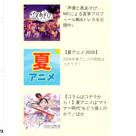
「声優と夜あそび」
MCによる直筆プロフ
ィール帳&トレカを公
開中♪
【夏アニメ 2026】
2026年春アニメの情報は
コチラで！
【コラムはコチラか
ら！】夏アニメは“マイ
ナー時代”をどう描くの
か？／ほか