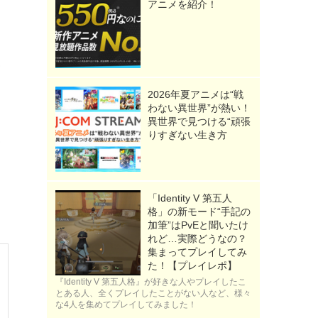
アニメを紹介！
2026年夏アニメは“戦
わない異世界”が熱い！
異世界で見つける“頑張
りすぎない生き方
「Identity V 第五人
格」の新モード“手記の
加筆”はPvEと聞いたけ
れど…実際どうなの？
集まってプレイしてみ
た！【プレイレポ】
『Identity V 第五人格』が好きな人やプレイしたこ
とある人、全くプレイしたことがない人など、様々
な4人を集めてプレイしてみました！