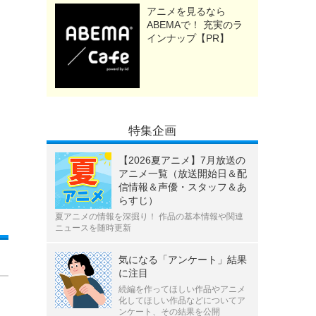
アニメを見るなら
ABEMAで！ 充実のラ
インナップ【PR】
特集企画
【2026夏アニメ】7月放送の
アニメ一覧（放送開始日＆配
信情報＆声優・スタッフ＆あ
らすじ）
夏アニメの情報を深掘り！ 作品の基本情報や関連
ニュースを随時更新
気になる「アンケート」結果
に注目
続編を作ってほしい作品やアニメ
化してほしい作品などについてア
ンケート、その結果を公開