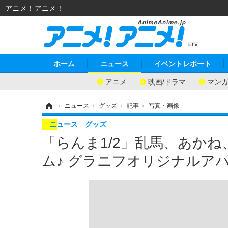
アニメ！アニメ！
ホーム
ニュース
イベントレポート
アニメ
映画/ドラマ
マン
ホーム
›
ニュース
›
グッズ
›
記事
›
写真・画像
ニュース
グッズ
「らんま1/2」乱馬、あか
ム♪ グラニフオリジナルアパ