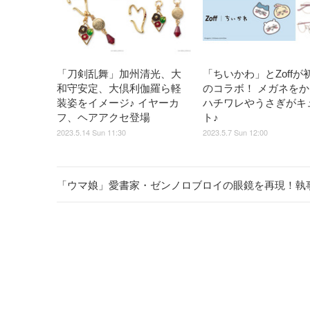
「刀剣乱舞」加州清光、大
「ちいかわ」とZoffが
和守安定、大倶利伽羅ら軽
のコラボ！ メガネを
装姿をイメージ♪ イヤーカ
ハチワレやうさぎがキ
フ、ヘアアクセ登場
ト♪
2023.5.14 Sun 11:30
2023.5.7 Sun 12:00
「ウマ娘」愛書家・ゼンノロブロイの眼鏡を再現！執