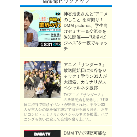
編集部ピックアップ
神谷浩史さんと“アニメ
のしごと”を深掘り！
DMM pictures、学生向
けセミナー＆交流会を
8/31開催――“現場×ビ
ジネス”を一夜でキャッ
チ
アニメ『サンダー３』
放送開始日に渋谷をジ
ャック！学ラン33人が
大捜索、カミナリがス
ペシャルネタ披露
TVアニメ『サンダー３』
の放送開始を記念し、7月8
日に渋谷で街頭イベントが開催された。学ラン33
人が主人公の妹を探す設定で渋谷を練り歩き、お笑
いコンビ・カミナリがスペシャルネタを披露。ハプ
ニングも笑いに変えて会場を盛り上げた。
DMM TVで視聴可能な