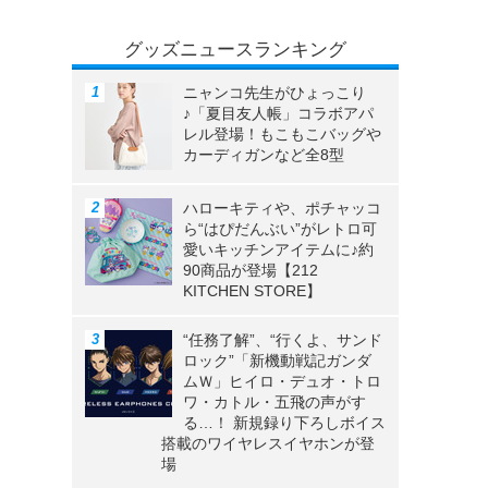
グッズニュースランキング
ニャンコ先生がひょっこり
♪「夏目友人帳」コラボアパ
レル登場！もこもこバッグや
カーディガンなど全8型
ハローキティや、ポチャッコ
ら“はぴだんぶい”がレトロ可
愛いキッチンアイテムに♪約
90商品が登場【212
KITCHEN STORE】
“任務了解”、“行くよ、サンド
ロック”「新機動戦記ガンダ
ムＷ」ヒイロ・デュオ・トロ
ワ・カトル・五飛の声がす
る…！ 新規録り下ろしボイス
搭載のワイヤレスイヤホンが登
場