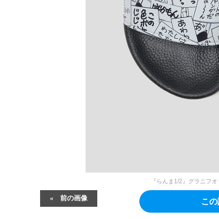
『らんま1/2』グラニフ
前の画像
この