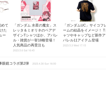
初めて
「ガンダム 水星の魔女」ス
「ガンダムUC」サイコフ
かけた
レッタ＆ミオリネのペアデ
ームの結晶をイメージ！ T
ュー
ザインTシャツほか、アパレ
ャツやキャップなど新作ア
ル・雑貨が一挙18種登場！
パレル11アイテム登場
人気商品の再受注も
2023.5.3 Wed 17:15
2023.5.6 Sat 16:45
事眼鏡コラボ第2弾
2023.4.30 Sun 16:00