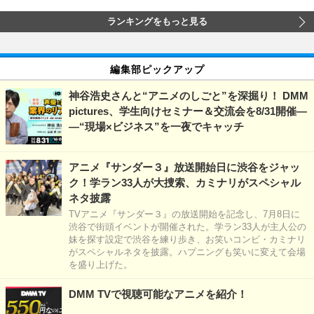
ランキングをもっと見る
編集部ピックアップ
神谷浩史さんと“アニメのしごと”を深掘り！ DMM
pictures、学生向けセミナー＆交流会を8/31開催―
―“現場×ビジネス”を一夜でキャッチ
アニメ『サンダー３』放送開始日に渋谷をジャッ
ク！学ラン33人が大捜索、カミナリがスペシャル
ネタ披露
TVアニメ『サンダー３』の放送開始を記念し、7月8日に
渋谷で街頭イベントが開催された。学ラン33人が主人公の
妹を探す設定で渋谷を練り歩き、お笑いコンビ・カミナリ
がスペシャルネタを披露。ハプニングも笑いに変えて会場
を盛り上げた。
DMM TVで視聴可能なアニメを紹介！