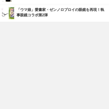
「ウマ娘」愛書家・ゼンノロブロイの眼鏡を再現！執
事眼鏡コラボ第2弾