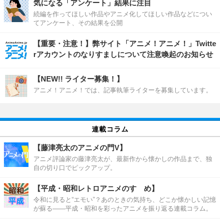
気になる「アンケート」結果に注目
続編を作ってほしい作品やアニメ化してほしい作品などについ
てアンケート、その結果を公開
【重要・注意！】弊サイト「アニメ！アニメ！」Twitte
rアカウントのなりすましについて注意喚起のお知らせ
【NEW!! ライター募集！】
アニメ！アニメ！では、記事執筆ライターを募集しています。
連載コラム
【藤津亮太のアニメの門V】
アニメ評論家の藤津亮太が、最新作から懐かしの作品まで、独
自の切り口でピックアップ。
【平成・昭和レトロアニメのすゝめ】
令和に見ると“エモい”？あのときの気持ち、どこか懐かしい記憶
が蘇る――平成・昭和を彩ったアニメを振り返る連載コラム。