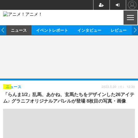
CL
ム
ニュース
イベントレポート
インタビュー
レビュー
ニュース
アニメ
映画/ドラマ
イベントレポート
マンガ
ノベル
アニメ
映画
インタビュー
音楽
声優
ライブ
舞台
スタッフ
声優
レビュー
2023.5.20（土） 12:30
ニュース
「らんま1/2」乱馬、あかね、玄馬たちをデザインした26アイテ
ゲーム
グッズ
海外イベント
ビジネス
俳優・タレント
アーティスト
アニメ
実写
動画
ム♪ グラニフオリジナルアパレルが登場 8枚目の写真・画像
イベント
海外
ビジネス
書評
イベント
アニメ
映画/ドラマ
連載・コラム
ゲーム
座談会
アニメ！アニメ！TV
ABEMA Cafe