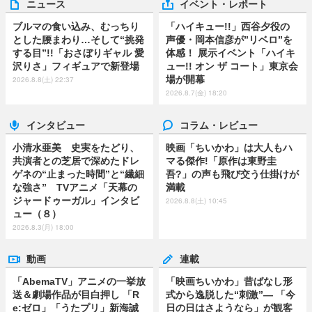
ニュース
イベント・レポート
ブルマの食い込み、むっちり
「ハイキュー!!」西谷夕役の
とした腰まわり…そして“挑発
声優・岡本信彦が”リベロ”を
する目”!!「おさぼりギャル 愛
体感！ 展示イベント「ハイキ
沢りさ」フィギュアで新登場
ュー!! オン ザ コート」東京会
場が開幕
2026.8.8(土) 22:37
2026.8.7(金) 18:20
インタビュー
コラム・レビュー
小清水亜美 史実をたどり、
映画「ちいかわ」は大人もハ
共演者との芝居で深めたドレ
マる傑作!「原作は東野圭
ゲネの“止まった時間”と“繊細
吾?」の声も飛び交う仕掛けが
な強さ” TVアニメ「天幕の
満載
ジャードゥーガル」インタビ
2026.8.8(土) 10:45
ュー（８）
2026.8.3(月) 18:00
動画
連載
「AbemaTV」アニメの一挙放
「映画ちいかわ」昔ばなし形
送＆劇場作品が目白押し 「R
式から逸脱した“刺激”― 「今
e:ゼロ」「うたプリ」新海誠
日の日はさようなら」が観客