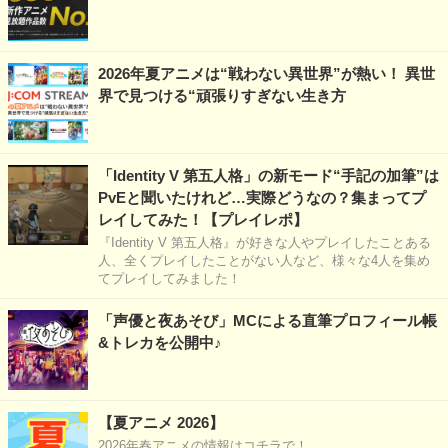
2026年夏アニメは“戦わない異世界”が熱い！ 異世
界で見つける“頑張りすぎない生き方
「Identity V 第五人格」の新モード“手記の加筆”は
PvEと聞いたけれど…実際どうなの？集まってプ
レイしてみた！【プレイレポ】
『Identity V 第五人格』が好きな人やプレイしたことある
人、全くプレイしたことがない人など、様々な4人を集め
てプレイしてみました！
「声優と夜あそび」MCによる直筆プロフィール帳
&トレカを公開中♪
【夏アニメ 2026】
2026年春アニメの情報はコチラで！