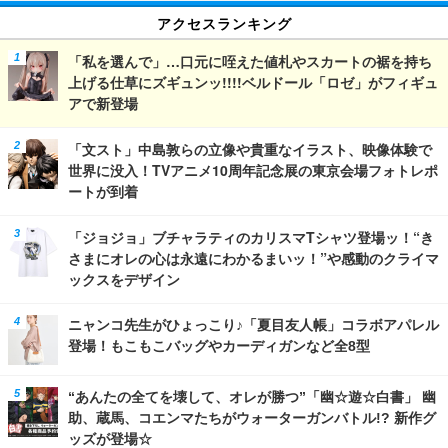
アクセスランキング
「私を選んで」…口元に咥えた値札やスカートの裾を持ち
上げる仕草にズギュンッ!!!!ベルドール「ロゼ」がフィギュ
アで新登場
「文スト」中島敦らの立像や貴重なイラスト、映像体験で
世界に没入！TVアニメ10周年記念展の東京会場フォトレポ
ートが到着
「ジョジョ」ブチャラティのカリスマTシャツ登場ッ！“き
さまにオレの心は永遠にわかるまいッ！”や感動のクライマ
ックスをデザイン
ニャンコ先生がひょっこり♪「夏目友人帳」コラボアパレル
登場！もこもこバッグやカーディガンなど全8型
“あんたの全てを壊して、オレが勝つ”「幽☆遊☆白書」 幽
助、蔵馬、コエンマたちがウォーターガンバトル!? 新作グ
ッズが登場☆