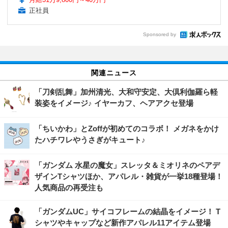
正社員
Sponsored by
関連ニュース
「刀剣乱舞」加州清光、大和守安定、大倶利伽羅ら軽
装姿をイメージ♪ イヤーカフ、ヘアアクセ登場
「ちいかわ」とZoffが初めてのコラボ！ メガネをかけ
たハチワレやうさぎがキュート♪
「ガンダム 水星の魔女」スレッタ＆ミオリネのペアデ
ザインTシャツほか、アパレル・雑貨が一挙18種登場！
人気商品の再受注も
「ガンダムUC」サイコフレームの結晶をイメージ！ T
シャツやキャップなど新作アパレル11アイテム登場