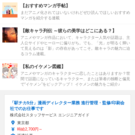
【おすすめマンガ手帖】
まだアニメ化されてはいないけれどぜひ読んでほしいおすすめ
マンガを紹介する連載
【敵キャラ列伝 ～彼らの美学はどこにある？】
アニメやマンガ作品において、キャラクター人気や話題は、主
人公サイドやヒーローに偏りがち。でも、「光」が明るく輝い
て見えるのは「影」の存在があってこそ。敵キャラの魅力に迫
るコラム連載。
【私のイケメン図鑑】
アニメやマンガのキャラクターに恋したことはありますか？世
間で話題になっているキャラクター、または筆者の独断と偏見
で“イケメン”をピックアップ！ イケメンの魅力をご紹介♪
「駅チカ5分」漫画ディレクター業務 進行管理・監修/印刷会
社でのお仕事です
株式会社スタッフサービス エンジニアガイド
東京都
時給2,700円～