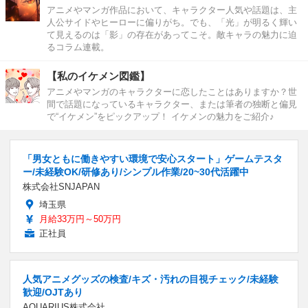
アニメやマンガ作品において、キャラクター人気や話題は、主
人公サイドやヒーローに偏りがち。でも、「光」が明るく輝い
て見えるのは「影」の存在があってこそ。敵キャラの魅力に迫
るコラム連載。
【私のイケメン図鑑】
アニメやマンガのキャラクターに恋したことはありますか？世
間で話題になっているキャラクター、または筆者の独断と偏見
で“イケメン”をピックアップ！ イケメンの魅力をご紹介♪
「男女ともに働きやすい環境で安心スタート」ゲームテスタ
ー/未経験OK/研修あり/シンプル作業/20~30代活躍中
株式会社SNJAPAN
埼玉県
月給33万円～50万円
正社員
人気アニメグッズの検査/キズ・汚れの目視チェック/未経験
歓迎/OJTあり
AQUARIUS株式会社