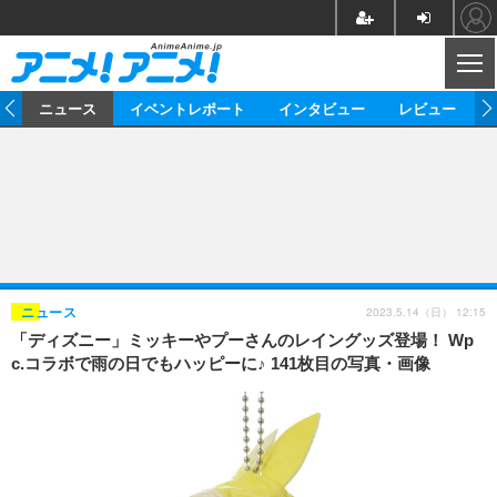
CL
ム
ニュース
イベントレポート
インタビュー
レビュー
ニュース
アニメ
映画/ドラマ
イベントレポート
マンガ
ノベル
アニメ
映画
インタビュー
音楽
声優
ライブ
舞台
スタッフ
声優
レビュー
2023.5.14（日） 12:15
ニュース
「ディズニー」ミッキーやプーさんのレイングッズ登場！ Wp
ゲーム
グッズ
海外イベント
ビジネス
俳優・タレント
アーティスト
アニメ
実写
動画
c.コラボで雨の日でもハッピーに♪ 141枚目の写真・画像
イベント
海外
ビジネス
書評
イベント
アニメ
映画/ドラマ
連載・コラム
ゲーム
座談会
アニメ！アニメ！TV
ABEMA Cafe