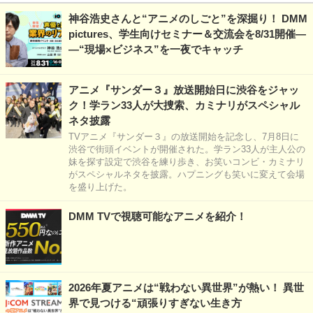
神谷浩史さんと“アニメのしごと”を深掘り！ DMM
pictures、学生向けセミナー＆交流会を8/31開催―
―“現場×ビジネス”を一夜でキャッチ
アニメ『サンダー３』放送開始日に渋谷をジャッ
ク！学ラン33人が大捜索、カミナリがスペシャル
ネタ披露
TVアニメ『サンダー３』の放送開始を記念し、7月8日に
渋谷で街頭イベントが開催された。学ラン33人が主人公の
妹を探す設定で渋谷を練り歩き、お笑いコンビ・カミナリ
がスペシャルネタを披露。ハプニングも笑いに変えて会場
を盛り上げた。
DMM TVで視聴可能なアニメを紹介！
2026年夏アニメは“戦わない異世界”が熱い！ 異世
界で見つける“頑張りすぎない生き方