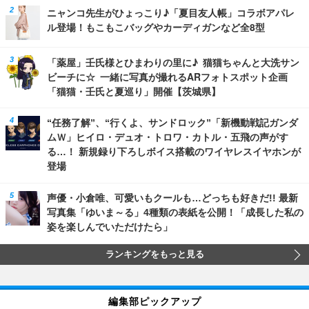
ニャンコ先生がひょっこり♪「夏目友人帳」コラボアパレ
ル登場！もこもこバッグやカーディガンなど全8型
「薬屋」壬氏様とひまわりの里に♪ 猫猫ちゃんと大洗サン
ビーチに☆ 一緒に写真が撮れるARフォトスポット企画
「猫猫・壬氏と夏巡り」開催【茨城県】
“任務了解”、“行くよ、サンドロック”「新機動戦記ガンダ
ムＷ」ヒイロ・デュオ・トロワ・カトル・五飛の声がす
る…！ 新規録り下ろしボイス搭載のワイヤレスイヤホンが
登場
声優・小倉唯、可愛いもクールも…どっちも好きだ!! 最新
写真集「ゆいま～る」4種類の表紙を公開！「成長した私の
姿を楽しんでいただけたら」
ランキングをもっと見る
編集部ピックアップ