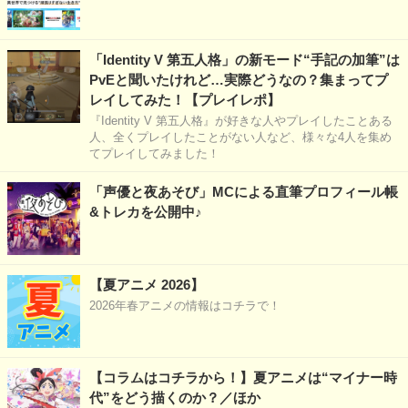
「Identity V 第五人格」の新モード“手記の加筆”は
PvEと聞いたけれど…実際どうなの？集まってプ
レイしてみた！【プレイレポ】
『Identity V 第五人格』が好きな人やプレイしたことある
人、全くプレイしたことがない人など、様々な4人を集め
てプレイしてみました！
「声優と夜あそび」MCによる直筆プロフィール帳
&トレカを公開中♪
【夏アニメ 2026】
2026年春アニメの情報はコチラで！
【コラムはコチラから！】夏アニメは“マイナー時
代”をどう描くのか？／ほか