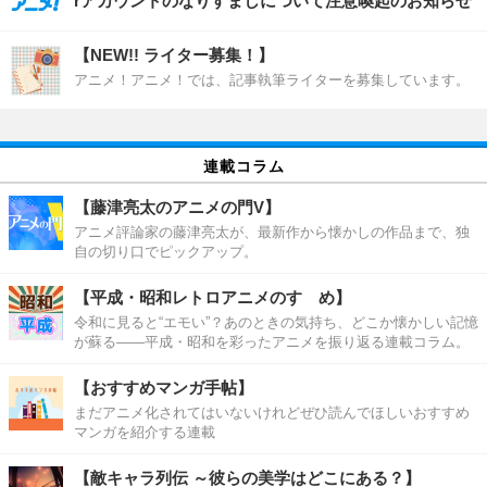
rアカウントのなりすましについて注意喚起のお知らせ
【NEW!! ライター募集！】
アニメ！アニメ！では、記事執筆ライターを募集しています。
連載コラム
【藤津亮太のアニメの門V】
アニメ評論家の藤津亮太が、最新作から懐かしの作品まで、独
自の切り口でピックアップ。
【平成・昭和レトロアニメのすゝめ】
令和に見ると“エモい”？あのときの気持ち、どこか懐かしい記憶
が蘇る――平成・昭和を彩ったアニメを振り返る連載コラム。
【おすすめマンガ手帖】
まだアニメ化されてはいないけれどぜひ読んでほしいおすすめ
マンガを紹介する連載
【敵キャラ列伝 ～彼らの美学はどこにある？】