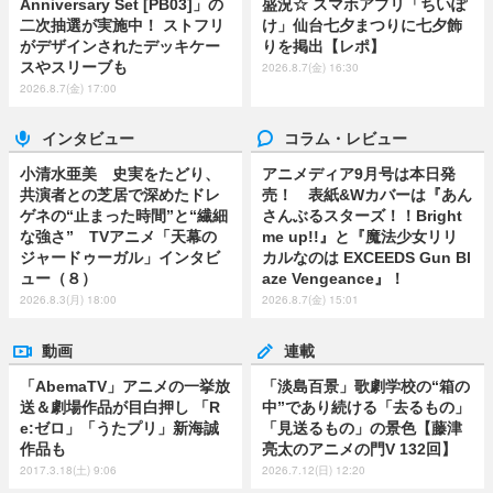
Anniversary Set [PB03]」の
盛況☆ スマホアプリ「ちいぽ
二次抽選が実施中！ ストフリ
け」仙台七夕まつりに七夕飾
がデザインされたデッキケー
りを掲出【レポ】
スやスリーブも
2026.8.7(金) 16:30
2026.8.7(金) 17:00
インタビュー
コラム・レビュー
小清水亜美 史実をたどり、
アニメディア9月号は本日発
共演者との芝居で深めたドレ
売！ 表紙&Wカバーは『あん
ゲネの“止まった時間”と“繊細
さんぶるスターズ！！Bright
な強さ” TVアニメ「天幕の
me up!!』と『魔法少女リリ
ジャードゥーガル」インタビ
カルなのは EXCEEDS Gun Bl
ュー（８）
aze Vengeance』！
2026.8.3(月) 18:00
2026.8.7(金) 15:01
動画
連載
「AbemaTV」アニメの一挙放
「淡島百景」歌劇学校の“箱の
送＆劇場作品が目白押し 「R
中”であり続ける「去るもの」
e:ゼロ」「うたプリ」新海誠
「見送るもの」の景色【藤津
作品も
亮太のアニメの門V 132回】
2017.3.18(土) 9:06
2026.7.12(日) 12:20