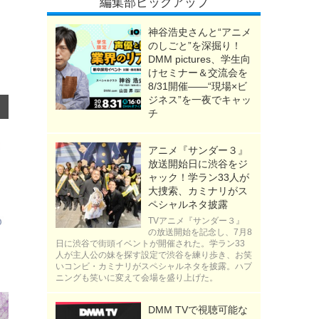
編集部ピックアップ
神谷浩史さんと“アニメ
のしごと”を深掘り！
DMM pictures、学生向
けセミナー＆交流会を
8/31開催――“現場×ビ
ジネス”を一夜でキャッ
チ
アニメ『サンダー３』
放送開始日に渋谷をジ
ャック！学ラン33人が
大捜索、カミナリがス
ペシャルネタ披露
TVアニメ『サンダー３』
の放送開始を記念し、7月8
日に渋谷で街頭イベントが開催された。学ラン33
人が主人公の妹を探す設定で渋谷を練り歩き、お笑
いコンビ・カミナリがスペシャルネタを披露。ハプ
ニングも笑いに変えて会場を盛り上げた。
DMM TVで視聴可能な