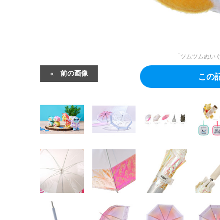
「ツムツムぬいぐる
前の画像
この