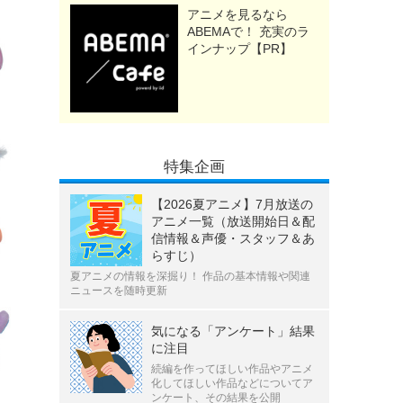
アニメを見るなら
ABEMAで！ 充実のラ
インナップ【PR】
特集企画
【2026夏アニメ】7月放送の
アニメ一覧（放送開始日＆配
信情報＆声優・スタッフ＆あ
らすじ）
夏アニメの情報を深掘り！ 作品の基本情報や関連
ニュースを随時更新
気になる「アンケート」結果
に注目
続編を作ってほしい作品やアニメ
化してほしい作品などについてア
ンケート、その結果を公開