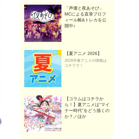
「声優と夜あそび」
MCによる直筆プロフ
ィール帳&トレカを公
開中♪
【夏アニメ 2026】
2026年春アニメの情報は
コチラで！
【コラムはコチラか
ら！】夏アニメは“マイ
ナー時代”をどう描くの
か？／ほか