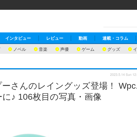
インタビュー
レビュー
動画
連載・コラム
ガ
ノベル
音楽
声優
ゲーム
グッズ
2023.5.14 Sun 12
ーさんのレイングッズ登場！ Wpc
♪ 106枚目の写真・画像