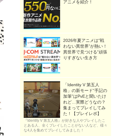
アニメを紹介！
2026年夏アニメは“戦
わない異世界”が熱い！
異世界で見つける“頑張
りすぎない生き方
「Identity V 第五人
格」の新モード“手記の
加筆”はPvEと聞いたけ
れど…実際どうなの？
集まってプレイしてみ
た！【プレイレポ】
『Identity V 第五人格』が好きな人やプレイしたこ
とある人、全くプレイしたことがない人など、様々
な4人を集めてプレイしてみました！