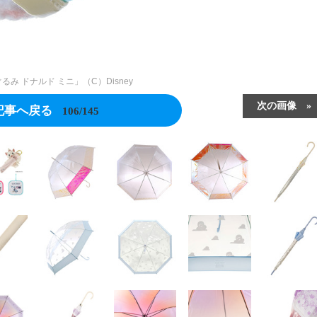
み ドナルド ミニ」（C）Disney
次の画像
記事へ戻る
106/145