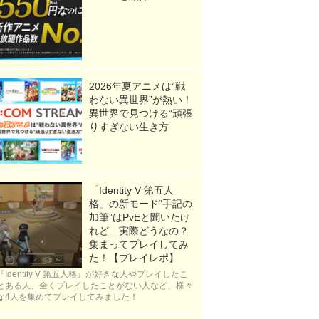
2026年夏アニメは“戦
わない異世界”が熱い！
異世界で見つける“頑張
りすぎない生き方
「Identity V 第五人
格」の新モード“手記の
加筆”はPvEと聞いたけ
れど…実際どうなの？
集まってプレイしてみ
た！【プレイレポ】
『Identity V 第五人格』が好きな人やプレイしたこ
とある人、全くプレイしたことがない人など、様々
な4人を集めてプレイしてみました！