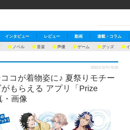
インタビュー
レビュー
動画
連載・コラム
ガ
ノベル
音楽
声優
ゲーム
グッズ
2023.5.12 Fri 12:30
ココが着物姿に♪ 夏祭りモチー
もらえる アプリ「Prize
真・画像