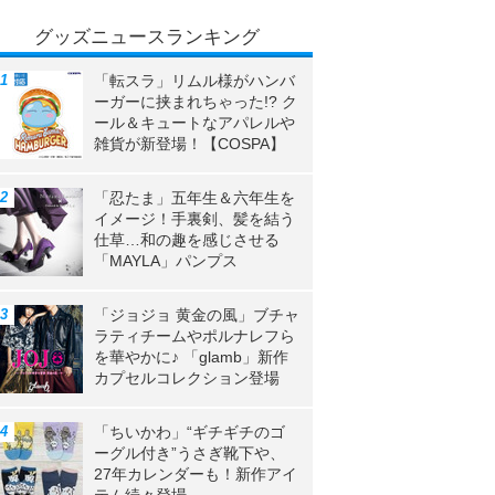
グッズニュースランキング
「転スラ」リムル様がハンバ
ーガーに挟まれちゃった!? ク
ール＆キュートなアパレルや
雑貨が新登場！【COSPA】
「忍たま」五年生＆六年生を
イメージ！手裏剣、髪を結う
仕草…和の趣を感じさせる
「MAYLA」パンプス
「ジョジョ 黄金の風」ブチャ
ラティチームやポルナレフら
を華やかに♪ 「glamb」新作
カプセルコレクション登場
「ちいかわ」“ギチギチのゴ
ーグル付き”うさぎ靴下や、
27年カレンダーも！新作アイ