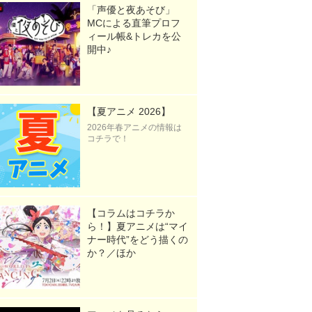
「声優と夜あそび」
MCによる直筆プロフ
ィール帳&トレカを公
開中♪
【夏アニメ 2026】
2026年春アニメの情報は
コチラで！
【コラムはコチラか
ら！】夏アニメは“マイ
ナー時代”をどう描くの
か？／ほか