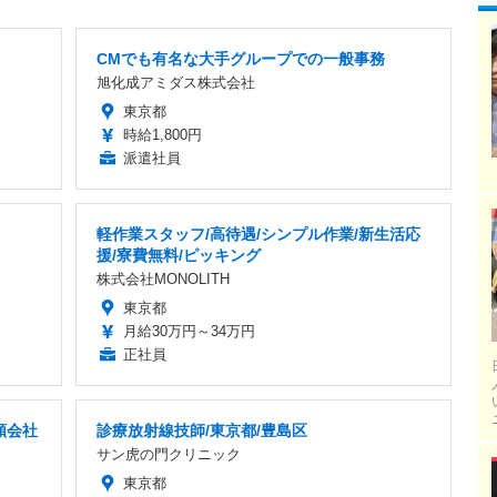
CMでも有名な大手グループでの一般事務
旭化成アミダス株式会社
東京都
時給1,800円
派遣社員
軽作業スタッフ/高待遇/シンプル作業/新生活応
援/寮費無料/ピッキング
株式会社MONOLITH
東京都
月給30万円～34万円
正社員
額会社
診療放射線技師/東京都/豊島区
サン虎の門クリニック
東京都