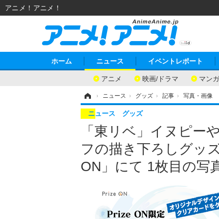
アニメ！アニメ！
ホーム
ニュース
イベントレポート
アニメ
映画/ドラマ
マン
ホーム
›
ニュース
›
グッズ
›
記事
›
写真・画像
ニュース
グッズ
「東リベ」イヌピーや
フの描き下ろしグッズが
ON」にて 1枚目の写