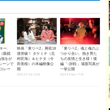
キー、
映画「東リベ2」興収18
「東リベ2」魂と魂のぶ
（眼鏡
億突破！ タケミチ（北
つかり合い、熱き男た
勉強をが
村匠海）＆ヒナタ（今
ちの友情と生き様！後
中シーンで
田美桜）の本編映像公
編「-決戦-」場面写真が
コレー
開
一挙公開
2023.5.9 Tue 12:35
2023.5.8 Mon 17:30