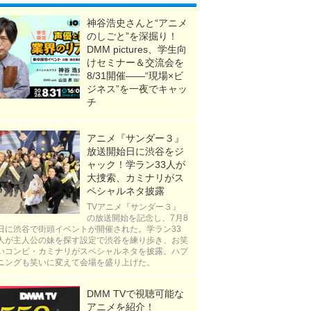
神谷浩史さんと“アニメ
のしごと”を深掘り！
DMM pictures、学生向
けセミナー＆交流会を
8/31開催――“現場×ビ
ジネス”を一夜でキャッ
チ
アニメ『サンダー３』
放送開始日に渋谷をジ
ャック！学ラン33人が
大捜索、カミナリがス
ペシャルネタ披露
TVアニメ『サンダー３』
の放送開始を記念し、7月8
日に渋谷で街頭イベントが開催された。学ラン33
人が主人公の妹を探す設定で渋谷を練り歩き、お笑
いコンビ・カミナリがスペシャルネタを披露。ハプ
ニングも笑いに変えて会場を盛り上げた。
DMM TVで視聴可能な
アニメを紹介！