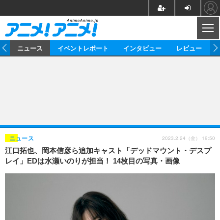
CL
ム
ニュース
イベントレポート
インタビュー
レビュー
ニュース
アニメ
映画/ドラマ
イベントレポート
マンガ
ノベル
アニメ
映画
インタビュー
音楽
声優
ライブ
舞台
スタッフ
声優
レビュー
2023.2.24（金） 19:50
ニュース
江口拓也、岡本信彦ら追加キャスト「デッドマウント・デスプ
ゲーム
グッズ
海外イベント
ビジネス
俳優・タレント
アーティスト
アニメ
実写
動画
レイ」EDは水瀬いのりが担当！ 14枚目の写真・画像
イベント
海外
ビジネス
書評
イベント
アニメ
映画/ドラマ
連載・コラム
ゲーム
座談会
アニメ！アニメ！TV
ABEMA Cafe