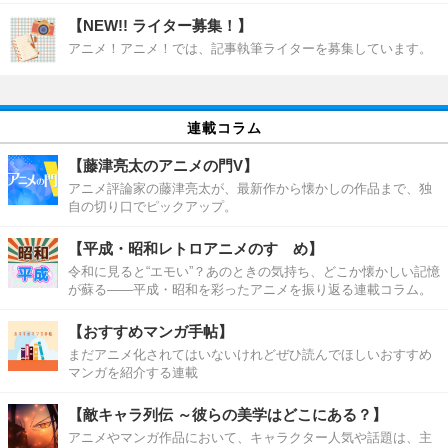
【NEW!! ライター募集！】
アニメ！アニメ！では、記事執筆ライターを募集しています。
連載コラム
【藤津亮太のアニメの門V】
アニメ評論家の藤津亮太が、最新作から懐かしの作品まで、独
自の切り口でピックアップ。
【平成・昭和レトロアニメのすゝめ】
令和に見ると“エモい”？あのときの気持ち、どこか懐かしい記憶
が蘇る――平成・昭和を彩ったアニメを振り返る連載コラム。
【おすすめマンガ手帖】
まだアニメ化されてはいないけれどぜひ読んでほしいおすすめ
マンガを紹介する連載
【敵キャラ列伝 ～彼らの美学はどこにある？】
アニメやマンガ作品において、キャラクター人気や話題は、主