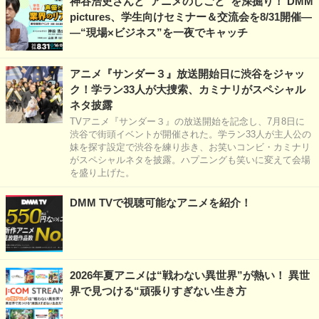
神谷浩史さんと“アニメのしごと”を深掘り！ DMM
pictures、学生向けセミナー＆交流会を8/31開催―
―“現場×ビジネス”を一夜でキャッチ
アニメ『サンダー３』放送開始日に渋谷をジャッ
ク！学ラン33人が大捜索、カミナリがスペシャル
ネタ披露
TVアニメ『サンダー３』の放送開始を記念し、7月8日に
渋谷で街頭イベントが開催された。学ラン33人が主人公の
妹を探す設定で渋谷を練り歩き、お笑いコンビ・カミナリ
がスペシャルネタを披露。ハプニングも笑いに変えて会場
を盛り上げた。
DMM TVで視聴可能なアニメを紹介！
2026年夏アニメは“戦わない異世界”が熱い！ 異世
界で見つける“頑張りすぎない生き方