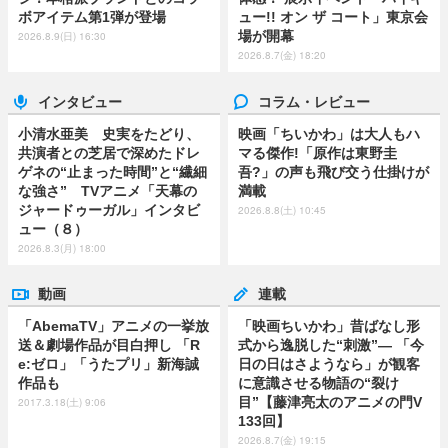
ボアイテム第1弾が登場
ュー!! オン ザ コート」東京会
場が開幕
2026.8.9(日) 16:30
2026.8.7(金) 18:20
インタビュー
コラム・レビュー
小清水亜美 史実をたどり、
映画「ちいかわ」は大人もハ
共演者との芝居で深めたドレ
マる傑作!「原作は東野圭
ゲネの“止まった時間”と“繊細
吾?」の声も飛び交う仕掛けが
な強さ” TVアニメ「天幕の
満載
ジャードゥーガル」インタビ
2026.8.8(土) 10:45
ュー（８）
2026.8.3(月) 18:00
動画
連載
「AbemaTV」アニメの一挙放
「映画ちいかわ」昔ばなし形
送＆劇場作品が目白押し 「R
式から逸脱した“刺激”― 「今
e:ゼロ」「うたプリ」新海誠
日の日はさようなら」が観客
作品も
に意識させる物語の“裂け
目”【藤津亮太のアニメの門V
2017.3.18(土) 9:06
133回】
2026.8.7(金) 19:15