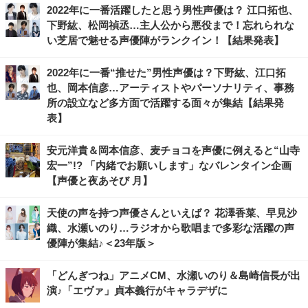
2022年に一番活躍したと思う男性声優は？ 江口拓也、
下野紘、松岡禎丞…主人公から悪役まで！忘れられな
い芝居で魅せる声優陣がランクイン！【結果発表】
2022年に一番“推せた”男性声優は？下野紘、江口拓
也、岡本信彦…アーティストやパーソナリティ、事務
所の設立など多方面で活躍する面々が集結【結果発
表】
安元洋貴＆岡本信彦、麦チョコを声優に例えると“山寺
宏一”!? 「内緒でお願いします」なバレンタイン企画
【声優と夜あそび 月】
天使の声を持つ声優さんといえば？ 花澤香菜、早見沙
織、水瀬いのり…ラジオから歌唱まで多彩な活躍の声
優陣が集結♪＜23年版＞
「どんぎつね」アニメCM、水瀬いのり＆島崎信長が出
演♪「エヴァ」貞本義行がキャラデザに