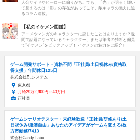
人公サイドやヒーローに偏りがち。でも、「光」が明るく輝い
て見えるのは「影」の存在があってこそ。敵キャラの魅力に迫
るコラム連載。
【私のイケメン図鑑】
アニメやマンガのキャラクターに恋したことはありますか？世
間で話題になっているキャラクター、または筆者の独断と偏見
で“イケメン”をピックアップ！ イケメンの魅力をご紹介♪
ゲーム開発サポート・資格不問「正社員/土日祝休み/資格取
得支援」年間休日125日
株式会社ELシステム
東京都
月給29万2,900円～40万円
正社員
ゲームシナリオテスター・未経験歓迎「正社員/研修あり/土
日祝休み/服装自由」あなたのアイデアがゲームを変える/枚
方市勤務/7413
式会社Candy Labo