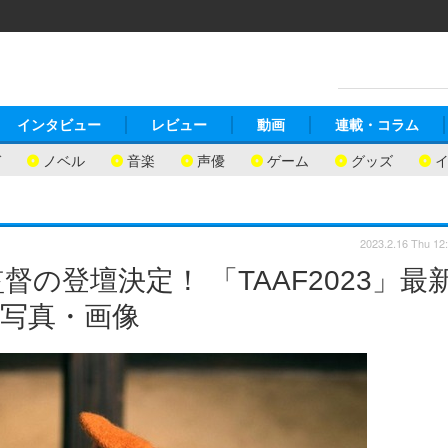
インタビュー
レビュー
動画
連載・コラム
ガ
ノベル
音楽
声優
ゲーム
グッズ
2023.2.16 Thu 12
の登壇決定！ 「TAAF2023」最
の写真・画像