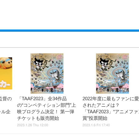
」監督の
「TAAF2023」全34作品
2022年度に最もファンに愛
の“コンペティション部門”上
されたアニメは？
ャル企
映プログラム決定！ 第一弾
「TAAF2023」“アニメフ
チケットも販売開始
賞”投票開始
2023.1.26 Thu 12:00
2023.1.6 Fri 17:40