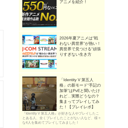
アニメを紹介！
2026年夏アニメは“戦
わない異世界”が熱い！
異世界で見つける“頑張
りすぎない生き方
「Identity V 第五人
格」の新モード“手記の
加筆”はPvEと聞いたけ
れど…実際どうなの？
集まってプレイしてみ
た！【プレイレポ】
『Identity V 第五人格』が好きな人やプレイしたこ
とある人、全くプレイしたことがない人など、様々
な4人を集めてプレイしてみました！