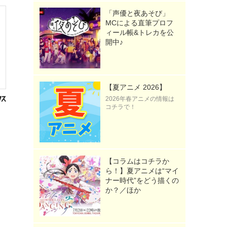
「声優と夜あそび」
MCによる直筆プロフ
ィール帳&トレカを公
開中♪
【夏アニメ 2026】
2026年春アニメの情報は
コチラで！
【コラムはコチラか
ら！】夏アニメは“マイ
ナー時代”をどう描くの
か？／ほか