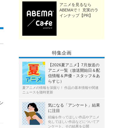
アニメを見るなら
ABEMAで！ 充実のラ
インナップ【PR】
特集企画
【2026夏アニメ】7月放送の
アニメ一覧（放送開始日＆配
信情報＆声優・スタッフ＆あ
らすじ）
夏アニメの情報を深掘り！ 作品の基本情報や関連
ニュースを随時更新
ァン
気になる「アンケート」結果
に注目
続編を作ってほしい作品やアニメ
化してほしい作品などについてア
ンケート、その結果を公開