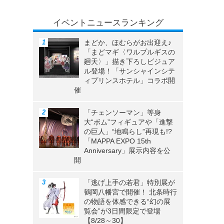
イベントニュースランキング
まどか、ほむらがお出迎え♪
「まどマギ〈ワルプルギスの
廻天〉」描き下ろしビジュア
ル登場！「サンシャインシテ
ィプリンスホテル」コラボ開
催
「チェンソーマン」等身
大“ボム”フィギュアや「進撃
の巨人」“地鳴らし”再現も!?
「MAPPA EXPO 15th
Anniversary」展示内容を公
開
「逃げ上手の若君」特別展が
鶴岡八幡宮で開催！ 北条時行
の物語を体感できる“幻の展
覧会”が3日間限定で登場
【8/28～30】