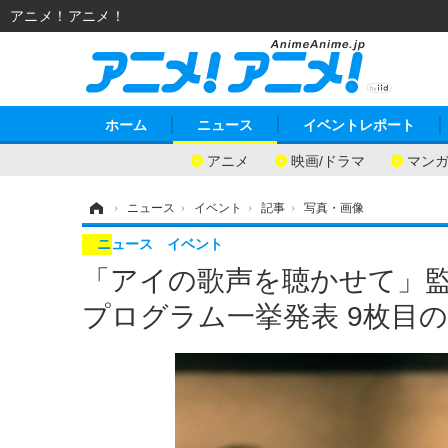
アニメ！アニメ！
ホーム
ニュース
イベントレポート
アニメ
映画/ドラマ
マン
ホーム
›
ニュース
›
イベント
›
記事
›
写真・画像
ニュース
イベント
「アイの歌声を聴かせて」監督
プログラム一挙発表 9枚目