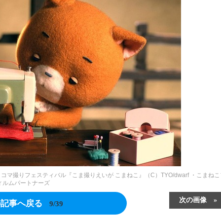
 コマ撮りフェスティバル『こま撮りえいが こまねこ』（C）TYO/dwarf ・こまねこ
ィルムパートナーズ
次の画像
の記事へ戻る
9/39