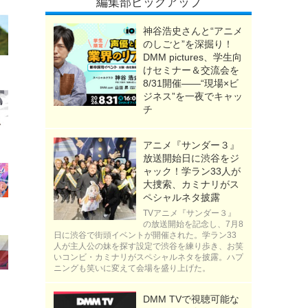
編集部ピックアップ
神谷浩史さんと“アニメ
のしごと”を深掘り！
DMM pictures、学生向
けセミナー＆交流会を
8/31開催――“現場×ビ
ジネス”を一夜でキャッ
チ
アニメ『サンダー３』
放送開始日に渋谷をジ
ャック！学ラン33人が
大捜索、カミナリがス
ペシャルネタ披露
TVアニメ『サンダー３』
の放送開始を記念し、7月8
日に渋谷で街頭イベントが開催された。学ラン33
人が主人公の妹を探す設定で渋谷を練り歩き、お笑
いコンビ・カミナリがスペシャルネタを披露。ハプ
ニングも笑いに変えて会場を盛り上げた。
DMM TVで視聴可能な