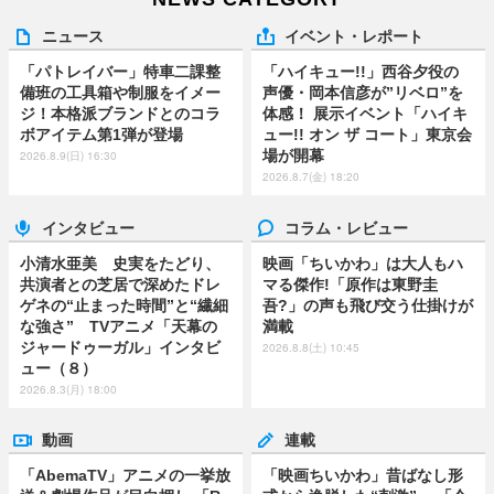
ニュース
イベント・レポート
「パトレイバー」特車二課整
「ハイキュー!!」西谷夕役の
備班の工具箱や制服をイメー
声優・岡本信彦が”リベロ”を
ジ！本格派ブランドとのコラ
体感！ 展示イベント「ハイキ
ボアイテム第1弾が登場
ュー!! オン ザ コート」東京会
場が開幕
2026.8.9(日) 16:30
2026.8.7(金) 18:20
インタビュー
コラム・レビュー
小清水亜美 史実をたどり、
映画「ちいかわ」は大人もハ
共演者との芝居で深めたドレ
マる傑作!「原作は東野圭
ゲネの“止まった時間”と“繊細
吾?」の声も飛び交う仕掛けが
な強さ” TVアニメ「天幕の
満載
ジャードゥーガル」インタビ
2026.8.8(土) 10:45
ュー（８）
2026.8.3(月) 18:00
動画
連載
「AbemaTV」アニメの一挙放
「映画ちいかわ」昔ばなし形