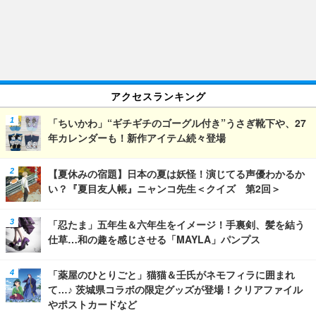
アクセスランキング
「ちいかわ」“ギチギチのゴーグル付き”うさぎ靴下や、27
年カレンダーも！新作アイテム続々登場
【夏休みの宿題】日本の夏は妖怪！演じてる声優わかるか
い？『夏目友人帳』ニャンコ先生＜クイズ 第2回＞
「忍たま」五年生＆六年生をイメージ！手裏剣、髪を結う
仕草…和の趣を感じさせる「MAYLA」パンプス
「薬屋のひとりごと」猫猫＆壬氏がネモフィラに囲まれ
て…♪ 茨城県コラボの限定グッズが登場！クリアファイル
やポストカードなど