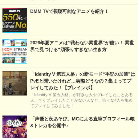
DMM TVで視聴可能なアニメを紹介！
2026年夏アニメは“戦わない異世界”が熱い！ 異世
界で見つける“頑張りすぎない生き方
「Identity V 第五人格」の新モード“手記の加筆”は
PvEと聞いたけれど…実際どうなの？集まってプ
レイしてみた！【プレイレポ】
『Identity V 第五人格』が好きな人やプレイしたことある
人、全くプレイしたことがない人など、様々な4人を集め
てプレイしてみました！
「声優と夜あそび」MCによる直筆プロフィール帳
&トレカを公開中♪