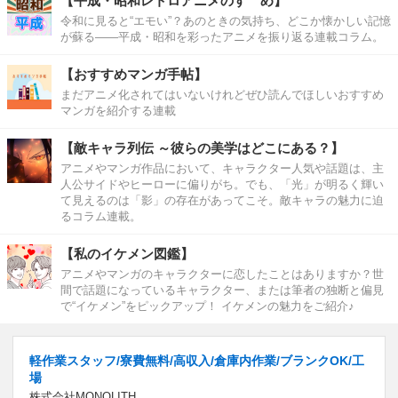
【平成・昭和レトロアニメのすゝめ】
令和に見ると“エモい”？あのときの気持ち、どこか懐かしい記憶
が蘇る――平成・昭和を彩ったアニメを振り返る連載コラム。
【おすすめマンガ手帖】
まだアニメ化されてはいないけれどぜひ読んでほしいおすすめ
マンガを紹介する連載
【敵キャラ列伝 ～彼らの美学はどこにある？】
アニメやマンガ作品において、キャラクター人気や話題は、主
人公サイドやヒーローに偏りがち。でも、「光」が明るく輝い
て見えるのは「影」の存在があってこそ。敵キャラの魅力に迫
るコラム連載。
【私のイケメン図鑑】
アニメやマンガのキャラクターに恋したことはありますか？世
間で話題になっているキャラクター、または筆者の独断と偏見
で“イケメン”をピックアップ！ イケメンの魅力をご紹介♪
軽作業スタッフ/寮費無料/高収入/倉庫内作業/ブランクOK/工
場
株式会社MONOLITH