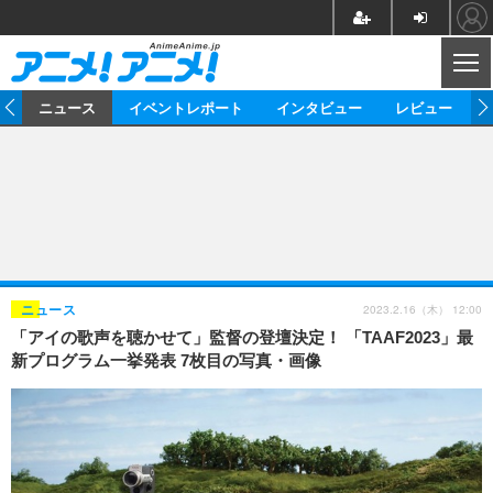
CL
ム
ニュース
イベントレポート
インタビュー
レビュー
ニュース
アニメ
映画/ドラマ
イベントレポート
マンガ
ノベル
アニメ
映画
インタビュー
音楽
声優
ライブ
舞台
スタッフ
声優
レビュー
2023.2.16（木） 12:00
ニュース
「アイの歌声を聴かせて」監督の登壇決定！ 「TAAF2023」最
ゲーム
グッズ
海外イベント
ビジネス
俳優・タレント
アーティスト
アニメ
実写
動画
新プログラム一挙発表 7枚目の写真・画像
イベント
海外
ビジネス
書評
イベント
アニメ
映画/ドラマ
連載・コラム
ゲーム
座談会
アニメ！アニメ！TV
ABEMA Cafe