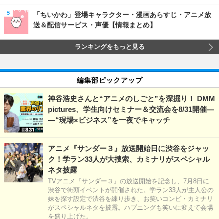
「ちいかわ」登場キャラクター・漫画あらすじ・アニメ放
送＆配信サービス・声優【情報まとめ】
ランキングをもっと見る
編集部ピックアップ
神谷浩史さんと“アニメのしごと”を深掘り！ DMM
pictures、学生向けセミナー＆交流会を8/31開催―
―“現場×ビジネス”を一夜でキャッチ
アニメ『サンダー３』放送開始日に渋谷をジャッ
ク！学ラン33人が大捜索、カミナリがスペシャル
ネタ披露
TVアニメ『サンダー３』の放送開始を記念し、7月8日に
渋谷で街頭イベントが開催された。学ラン33人が主人公の
妹を探す設定で渋谷を練り歩き、お笑いコンビ・カミナリ
がスペシャルネタを披露。ハプニングも笑いに変えて会場
を盛り上げた。