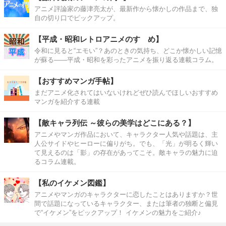
アニメ評論家の藤津亮太が、最新作から懐かしの作品まで、独
自の切り口でピックアップ。
【平成・昭和レトロアニメのすゝめ】
令和に見ると“エモい”？あのときの気持ち、どこか懐かしい記憶
が蘇る――平成・昭和を彩ったアニメを振り返る連載コラム。
【おすすめマンガ手帖】
まだアニメ化されてはいないけれどぜひ読んでほしいおすすめ
マンガを紹介する連載
【敵キャラ列伝 ～彼らの美学はどこにある？】
アニメやマンガ作品において、キャラクター人気や話題は、主
人公サイドやヒーローに偏りがち。でも、「光」が明るく輝い
て見えるのは「影」の存在があってこそ。敵キャラの魅力に迫
るコラム連載。
【私のイケメン図鑑】
アニメやマンガのキャラクターに恋したことはありますか？世
間で話題になっているキャラクター、または筆者の独断と偏見
で“イケメン”をピックアップ！ イケメンの魅力をご紹介♪