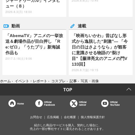
ジャードゥーガル」インタビ
2026.8.8(土) 10:45
ュー（８）
2026.8.3(月) 18:00
動画
連載
「AbemaTV」アニメの一挙放
「映画ちいかわ」昔ばなし形
送＆劇場作品が目白押し 「R
式から逸脱した“刺激”― 「今
e:ゼロ」「うたプリ」新海誠
日の日はさようなら」が観客
作品も
に意識させる物語の“裂け
目”【藤津亮太のアニメの門V
2017.3.18(土) 9:06
133回】
2026.8.7(金) 19:15
ホーム
›
イベント・レポート
›
コスプレ
›
記事
›
写真・画像
TOP
Official
Official
Official
Home
Facebook
twitter
YouTube
お問合せ
広告掲載
会社概要
個人情報保護方針
紹介した商品/サービスを購入、契約した場合に、
売上の一部が弊社サイトに還元されることがあります。