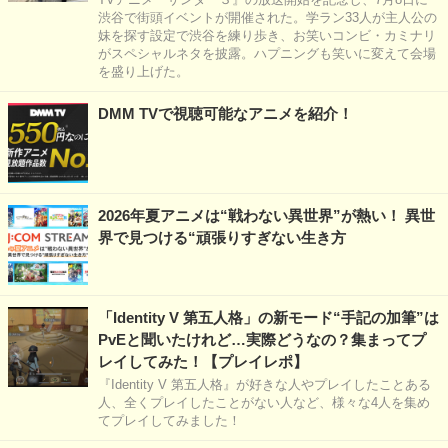
渋谷で街頭イベントが開催された。学ラン33人が主人公の
妹を探す設定で渋谷を練り歩き、お笑いコンビ・カミナリ
がスペシャルネタを披露。ハプニングも笑いに変えて会場
を盛り上げた。
DMM TVで視聴可能なアニメを紹介！
2026年夏アニメは“戦わない異世界”が熱い！ 異世
界で見つける“頑張りすぎない生き方
「Identity V 第五人格」の新モード“手記の加筆”は
PvEと聞いたけれど…実際どうなの？集まってプ
レイしてみた！【プレイレポ】
『Identity V 第五人格』が好きな人やプレイしたことある
人、全くプレイしたことがない人など、様々な4人を集め
てプレイしてみました！