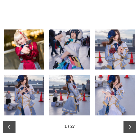
‹
1
/
27