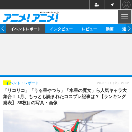
CL
ス
イベントレポート
インタビュー
レビュー
動画
連載
ニュース
アニメ
映画/ドラマ
イベントレポート
マンガ
ノベル
アニメ
映画
インタビュー
音楽
声優
ライブ
舞台
スタッフ
声優
レビュー
2023.1.31（火） 20:02
イベント・レポート
「リコリコ」「うる星やつら」「水星の魔女」ら人気キャラ大
ゲーム
グッズ
海外イベント
ビジネス
俳優・タレント
アーティスト
アニメ
実写
動画
集合！ 1月、もっとも読まれたコスプレ記事は？【ランキング
イベント
海外
発表】 38枚目の写真・画像
ビジネス
書評
イベント
アニメ
映画/ドラマ
連載・コラム
ゲーム
座談会
アニメ！アニメ！TV
ABEMA Cafe