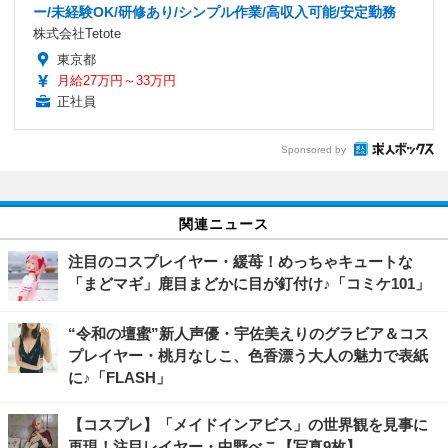
ー/未経験OK/研修あり/シンプル作業/高収入可能/安定勤務
株式会社Tetote
東京都
月給27万円～33万円
正社員
Sponsored by
関連ニュース
注目のコスプレイヤー・緩苺！めっちゃキュートな
「まどマギ」鹿目まどかに目が釘付け♪「コミケ101」
“令和の壇蜜”新人声優・宇佐美えりのグラビア＆コス
プレイヤー・桃月なしこ、色香漂う大人の魅力で表紙
に♪「FLASH」
【コスプレ】「メイドインアビス」の世界観を見事に
再現！注目レイヤー・中野べこ【写真9枚】