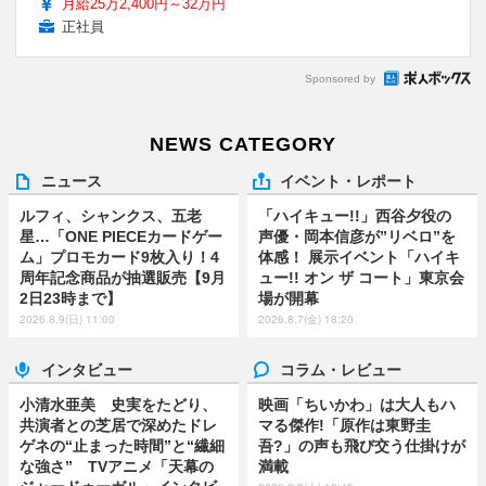
月給25万2,400円～32万円
正社員
Sponsored by
NEWS CATEGORY
ニュース
イベント・レポート
ルフィ、シャンクス、五老
「ハイキュー!!」西谷夕役の
星…「ONE PIECEカードゲー
声優・岡本信彦が”リベロ”を
ム」プロモカード9枚入り！4
体感！ 展示イベント「ハイキ
周年記念商品が抽選販売【9月
ュー!! オン ザ コート」東京会
2日23時まで】
場が開幕
2026.8.9(日) 11:00
2026.8.7(金) 18:20
インタビュー
コラム・レビュー
小清水亜美 史実をたどり、
映画「ちいかわ」は大人もハ
共演者との芝居で深めたドレ
マる傑作!「原作は東野圭
ゲネの“止まった時間”と“繊細
吾?」の声も飛び交う仕掛けが
な強さ” TVアニメ「天幕の
満載