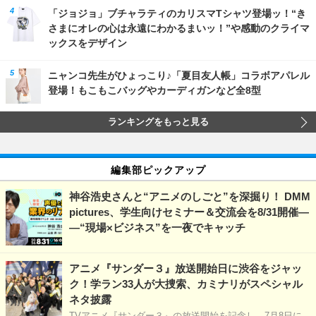
「ジョジョ」ブチャラティのカリスマTシャツ登場ッ！“き
さまにオレの心は永遠にわかるまいッ！”や感動のクライマ
ックスをデザイン
ニャンコ先生がひょっこり♪「夏目友人帳」コラボアパレル
登場！もこもこバッグやカーディガンなど全8型
ランキングをもっと見る
編集部ピックアップ
神谷浩史さんと“アニメのしごと”を深掘り！ DMM
pictures、学生向けセミナー＆交流会を8/31開催―
―“現場×ビジネス”を一夜でキャッチ
アニメ『サンダー３』放送開始日に渋谷をジャッ
ク！学ラン33人が大捜索、カミナリがスペシャル
ネタ披露
TVアニメ『サンダー３』の放送開始を記念し、7月8日に