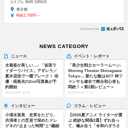
コスプレ BAR SIRIUS
東京都
時給1,700円～
Sponsored by
NEWS CATEGORY
ニュース
イベント・レポート
水着姿が美しい…♪ 「仮面ラ
「美少女戦士セーラームーン-
イダーリバイス」アギレラ／
Shining Theater Shinagawa
夏木花役で一躍ブレーク！ 俳
Tokyo-」新たな敵はAI!? 神フ
優・椛島光の2nd写真集が予
ァンサも健在で舞台初心者も
約開始
悶絶！＜第2期レビュー＞
2026.8.6(木) 20:30
2026.8.6(木) 17:15
インタビュー
コラム・レビュー
小清水亜美 史実をたどり、
【2026夏アニメ ライターが選
共演者との芝居で深めたドレ
ぶ 絶妙な関係3選】ずれ合っ
ゲネの“止まった時間”と“繊細
て、噛み合う「令和のダラさ