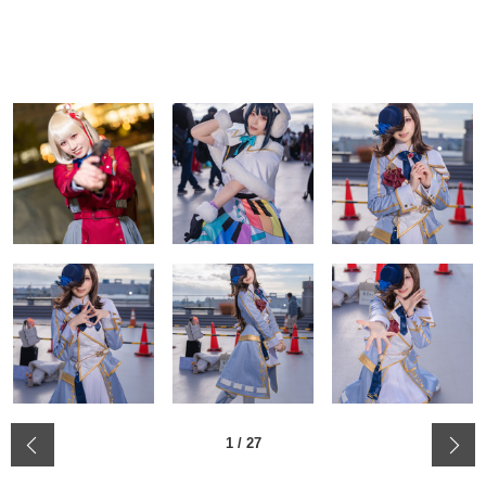
‹
1
/
27