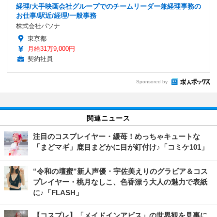
経理/大手映画会社グループでのチームリーダー兼経理事務の
お仕事/駅近/経理/一般事務
株式会社パソナ
東京都
月給31万9,000円
契約社員
Sponsored by
関連ニュース
注目のコスプレイヤー・緩苺！めっちゃキュートな
「まどマギ」鹿目まどかに目が釘付け♪「コミケ101」
“令和の壇蜜”新人声優・宇佐美えりのグラビア＆コス
プレイヤー・桃月なしこ、色香漂う大人の魅力で表紙
に♪「FLASH」
【コスプレ】「メイドインアビス」の世界観を見事に