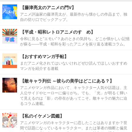
【藤津亮太のアニメの門V】
アニメ評論家の藤津亮太が、最新作から懐かしの作品まで、独
自の切り口でピックアップ。
【平成・昭和レトロアニメのすゝめ】
令和に見ると“エモい”？あのときの気持ち、どこか懐かしい記憶
が蘇る――平成・昭和を彩ったアニメを振り返る連載コラム。
【おすすめマンガ手帖】
まだアニメ化されてはいないけれどぜひ読んでほしいおすすめ
マンガを紹介する連載
【敵キャラ列伝 ～彼らの美学はどこにある？】
アニメやマンガ作品において、キャラクター人気や話題は、主
人公サイドやヒーローに偏りがち。でも、「光」が明るく輝い
て見えるのは「影」の存在があってこそ。敵キャラの魅力に迫
るコラム連載。
【私のイケメン図鑑】
アニメやマンガのキャラクターに恋したことはありますか？世
間で話題になっているキャラクター、または筆者の独断と偏見