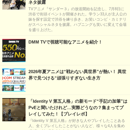
ネタ披露
TVアニメ『サンダー３』の放送開始を記念し、7月8日に
渋谷で街頭イベントが開催された。学ラン33人が主人公の
妹を探す設定で渋谷を練り歩き、お笑いコンビ・カミナリ
がスペシャルネタを披露。ハプニングも笑いに変えて会場
を盛り上げた。
DMM TVで視聴可能なアニメを紹介！
2026年夏アニメは“戦わない異世界”が熱い！ 異世
界で見つける“頑張りすぎない生き方
「Identity V 第五人格」の新モード“手記の加筆”は
PvEと聞いたけれど…実際どうなの？集まってプ
レイしてみた！【プレイレポ】
『Identity V 第五人格』が好きな人やプレイしたことある
人、全くプレイしたことがない人など、様々な4人を集め