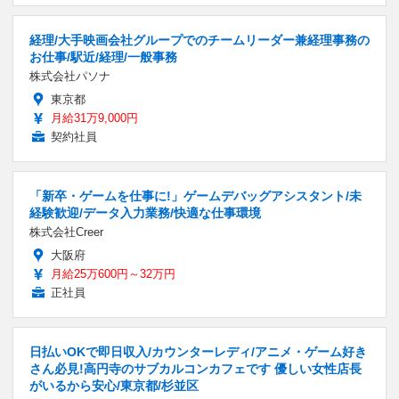
経理/大手映画会社グループでのチームリーダー兼経理事務の
お仕事/駅近/経理/一般事務
株式会社パソナ
東京都
月給31万9,000円
契約社員
「新卒・ゲームを仕事に!」ゲームデバッグアシスタント/未
経験歓迎/データ入力業務/快適な仕事環境
株式会社Creer
大阪府
月給25万600円～32万円
正社員
日払いOKで即日収入/カウンターレディ/アニメ・ゲーム好き
さん必見!高円寺のサブカルコンカフェです 優しい女性店長
がいるから安心/東京都/杉並区