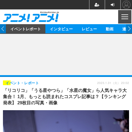
CL
ス
イベントレポート
インタビュー
レビュー
動画
連載
ニュース
アニメ
映画/ドラマ
イベントレポート
マンガ
ノベル
アニメ
映画
インタビュー
音楽
声優
ライブ
舞台
スタッフ
声優
レビュー
2023.1.31（火） 20:02
イベント・レポート
「リコリコ」「うる星やつら」「水星の魔女」ら人気キャラ大
ゲーム
グッズ
海外イベント
ビジネス
俳優・タレント
アーティスト
アニメ
実写
動画
集合！ 1月、もっとも読まれたコスプレ記事は？【ランキング
イベント
海外
発表】 29枚目の写真・画像
ビジネス
書評
イベント
アニメ
映画/ドラマ
連載・コラム
ゲーム
座談会
アニメ！アニメ！TV
ABEMA Cafe