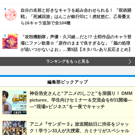
自分の名前と好きなキャラを組み合わせられる！ 「呪術廻
戦」「死滅回游」はんこが銀行印に！虎杖悠仁、乙骨憂太
ら16キャラ追加で全104種
「攻殻機動隊」声優・久川綾…だと!? 士郎作品のキャラ登
場にファン歓喜☆「原作のままで良すぎるな」「脳の処理
が追いつかないよお」…第5話【ネタバレあり反応まとめ】
ランキングをもっと見る
編集部ピックアップ
神谷浩史さんと“アニメのしごと”を深掘り！ DMM
pictures、学生向けセミナー＆交流会を8/31開催―
―“現場×ビジネス”を一夜でキャッチ
アニメ『サンダー３』放送開始日に渋谷をジャッ
ク！学ラン33人が大捜索、カミナリがスペシャル