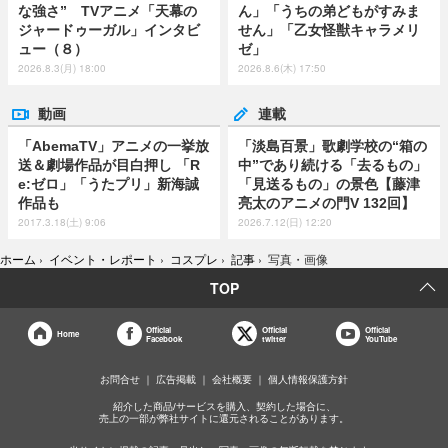
な強さ” TVアニメ「天幕の
ん」「うちの弟どもがすみま
ジャードゥーガル」インタビ
せん」「乙女怪獣キャラメリ
ュー（８）
ゼ」
2026.8.3(月) 18:00
2026.8.6(木) 17:50
動画
連載
「AbemaTV」アニメの一挙放
「淡島百景」歌劇学校の“箱の
送＆劇場作品が目白押し 「R
中”であり続ける「去るもの」
e:ゼロ」「うたプリ」新海誠
「見送るもの」の景色【藤津
作品も
亮太のアニメの門V 132回】
2017.3.18(土) 9:06
2026.7.12(日) 12:20
ホーム
›
イベント・レポート
›
コスプレ
›
記事
›
写真・画像
TOP
Official
Official
Official
Home
Facebook
twitter
YouTube
お問合せ
広告掲載
会社概要
個人情報保護方針
紹介した商品/サービスを購入、契約した場合に、
売上の一部が弊社サイトに還元されることがあります。