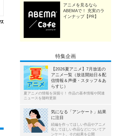
アニメを見るなら
ABEMAで！ 充実のラ
インナップ【PR】
特集企画
【2026夏アニメ】7月放送の
アニメ一覧（放送開始日＆配
信情報＆声優・スタッフ＆あ
らすじ）
夏アニメの情報を深掘り！ 作品の基本情報や関連
ニュースを随時更新
気になる「アンケート」結果
に注目
続編を作ってほしい作品やアニメ
化してほしい作品などについてア
ンケート、その結果を公開