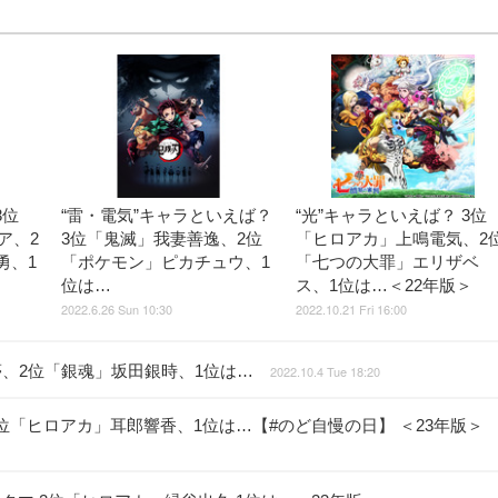
3位
“雷・電気”キャラといえば？
“光”キャラといえば？ 3位
ビア、2
3位「鬼滅」我妻善逸、2位
「ヒロアカ」上鳴電気、2
勇、1
「ポケモン」ピカチュウ、1
「七つの大罪」エリザベ
位は…
ス、1位は…＜22年版＞
2022.6.26 Sun 10:30
2022.10.21 Fri 16:00
魄妖夢、2位「銀魂」坂田銀時、1位は…
2022.10.4 Tue 18:20
2位「ヒロアカ」耳郎響香、1位は…【#のど自慢の日】 ＜23年版＞