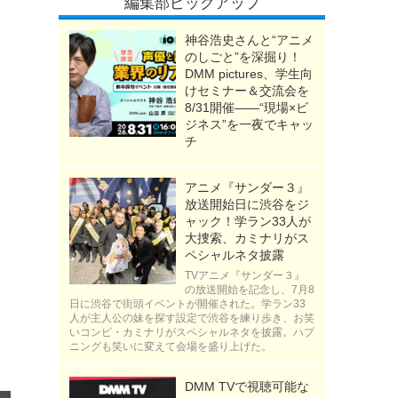
編集部ピックアップ
神谷浩史さんと“アニメ
のしごと”を深掘り！
DMM pictures、学生向
けセミナー＆交流会を
8/31開催――“現場×ビ
ジネス”を一夜でキャッ
チ
アニメ『サンダー３』
放送開始日に渋谷をジ
ャック！学ラン33人が
大捜索、カミナリがス
ペシャルネタ披露
TVアニメ『サンダー３』
の放送開始を記念し、7月8
日に渋谷で街頭イベントが開催された。学ラン33
人が主人公の妹を探す設定で渋谷を練り歩き、お笑
いコンビ・カミナリがスペシャルネタを披露。ハプ
ニングも笑いに変えて会場を盛り上げた。
DMM TVで視聴可能な