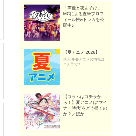
「声優と夜あそび」
MCによる直筆プロフ
ィール帳&トレカを公
開中♪
【夏アニメ 2026】
2026年春アニメの情報は
コチラで！
【コラムはコチラか
ら！】夏アニメは“マイ
ナー時代”をどう描くの
か？／ほか