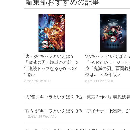
編集部おすすめの記事
“火・炎”キャラといえば？
“水キャラ”といえば？ 
「鬼滅の刃」煉獄杏寿郎、2
「FAIRY TAIL」ジュ
年連続トップなるか!? ＜22
位「鬼滅の刃」冨岡義
年版＞
位は… ＜22年版＞
2022.5.28 Sat 9:30
2022.8.1 Mon 16:30
“刀”使いキャラといえば？ 3位「東方Project」魂
“歌うま”キャラといえば？ 3位「アイナナ」七瀬陸、
2023.1.18 Wed 7:15