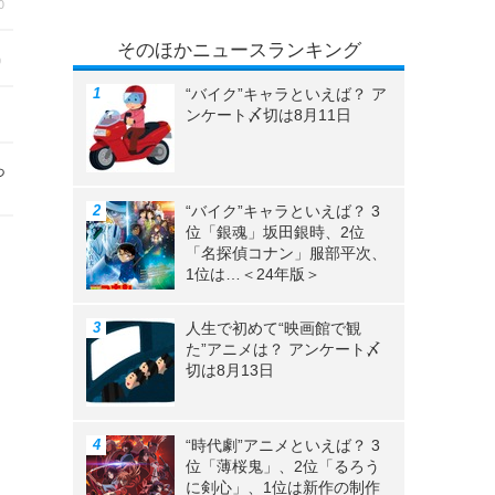
0
そのほかニュースランキング
0
“バイク”キャラといえば？ ア
ンケート〆切は8月11日
っ
“バイク”キャラといえば？ 3
位「銀魂」坂田銀時、2位
「名探偵コナン」服部平次、
1位は…＜24年版＞
人生で初めて“映画館で観
た”アニメは？ アンケート〆
切は8月13日
“時代劇”アニメといえば？ 3
位「薄桜鬼」、2位「るろう
に剣心」、1位は新作の制作