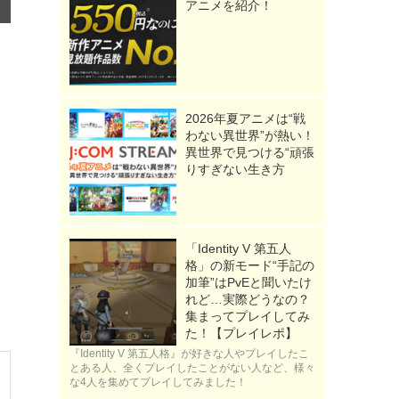
アニメを紹介！
2026年夏アニメは“戦
わない異世界”が熱い！
異世界で見つける“頑張
りすぎない生き方
「Identity V 第五人
格」の新モード“手記の
加筆”はPvEと聞いたけ
れど…実際どうなの？
集まってプレイしてみ
た！【プレイレポ】
『Identity V 第五人格』が好きな人やプレイしたこ
とある人、全くプレイしたことがない人など、様々
な4人を集めてプレイしてみました！