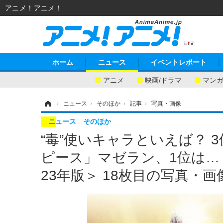
アニメ！アニメ！
ホーム
ニュース
イベントレポート
アニメ
映画/ドラマ
マン
ホーム
›
ニュース
›
そのほか
›
記事
›
写真・画像
ニュース
そのほか
“毒”使いキャラといえば？ 
ピース」マゼラン、1位は…
23年版＞ 18枚目の写真・画