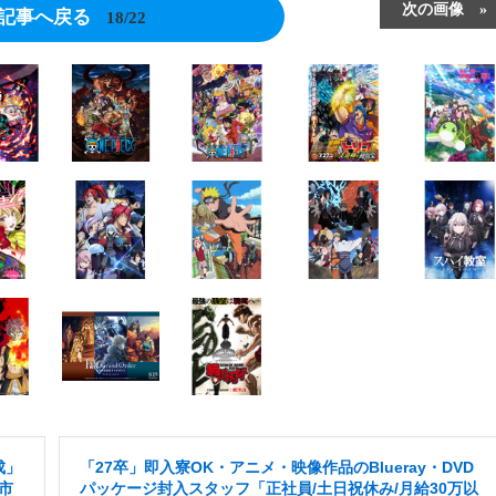
次の画像
記事へ戻る
18/22
成」
「27卒」即入寮OK・アニメ・映像作品のBlueray・DVD
市
パッケージ封入スタッフ「正社員/土日祝休み/月給30万以