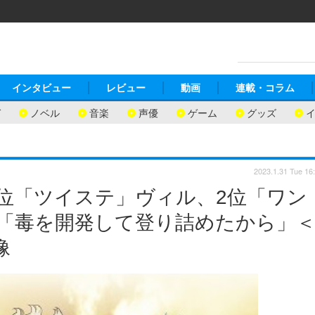
インタビュー
レビュー
動画
連載・コラム
ガ
ノベル
音楽
声優
ゲーム
グッズ
2023.1.31 Tue 16
3位「ツイステ」ヴィル、2位「ワン
「毒を開発して登り詰めたから」
像