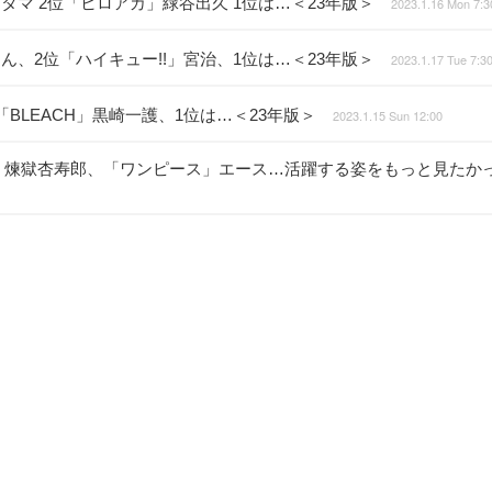
タマ 2位「ヒロアカ」緑谷出久 1位は…＜23年版＞
2023.1.16 Mon 7:3
ん、2位「ハイキュー!!」宮治、1位は…＜23年版＞
2023.1.17 Tue 7:3
「BLEACH」黒崎一護、1位は…＜23年版＞
2023.1.15 Sun 12:00
刃」煉獄杏寿郎、「ワンピース」エース…活躍する姿をもっと見たか