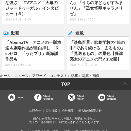
な強さ” TVアニメ「天幕の
ん」「うちの弟どもがすみま
ジャードゥーガル」インタビ
せん」「乙女怪獣キャラメリ
ュー（８）
ゼ」
2026.8.3(月) 18:00
2026.8.6(木) 17:50
動画
連載
「AbemaTV」アニメの一挙放
「淡島百景」歌劇学校の“箱の
送＆劇場作品が目白押し 「R
中”であり続ける「去るもの」
e:ゼロ」「うたプリ」新海誠
「見送るもの」の景色【藤津
作品も
亮太のアニメの門V 132回】
2017.3.18(土) 9:06
2026.7.12(日) 12:20
ホーム
›
ニュース
›
アワード・コンテスト
›
記事
›
写真・画像
TOP
Official
Official
Official
Home
Facebook
twitter
YouTube
お問合せ
広告掲載
会社概要
個人情報保護方針
紹介した商品/サービスを購入、契約した場合に、
売上の一部が弊社サイトに還元されることがあります。