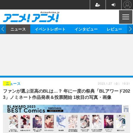
CL
ム
ニュース
イベントレポート
インタビュー
レビュー
ニュース
アニメ
映画/ドラマ
イベントレポート
マンガ
ノベル
アニメ
映画
インタビュー
音楽
声優
ライブ
舞台
スタッフ
声優
レビュー
2023.1.27（金） 19:31
ニュース
ファンが選ぶ至高のBLは…？ 年に一度の祭典「BLアワード202
ゲーム
グッズ
海外イベント
ビジネス
俳優・タレント
アーティスト
アニメ
実写
動画
3」ノミネート作品発表＆投票開始 1枚目の写真・画像
イベント
海外
ビジネス
書評
イベント
アニメ
映画/ドラマ
連載・コラム
ゲーム
座談会
アニメ！アニメ！TV
ABEMA Cafe