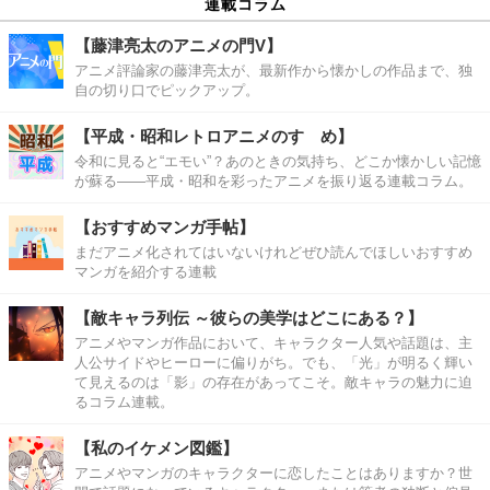
連載コラム
【藤津亮太のアニメの門V】
アニメ評論家の藤津亮太が、最新作から懐かしの作品まで、独
自の切り口でピックアップ。
【平成・昭和レトロアニメのすゝめ】
令和に見ると“エモい”？あのときの気持ち、どこか懐かしい記憶
が蘇る――平成・昭和を彩ったアニメを振り返る連載コラム。
【おすすめマンガ手帖】
まだアニメ化されてはいないけれどぜひ読んでほしいおすすめ
マンガを紹介する連載
【敵キャラ列伝 ～彼らの美学はどこにある？】
アニメやマンガ作品において、キャラクター人気や話題は、主
人公サイドやヒーローに偏りがち。でも、「光」が明るく輝い
て見えるのは「影」の存在があってこそ。敵キャラの魅力に迫
るコラム連載。
【私のイケメン図鑑】
アニメやマンガのキャラクターに恋したことはありますか？世