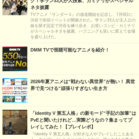
ク！学ラン33人が大捜索、カミナリがスペシャル
ネタ披露
TVアニメ『サンダー３』の放送開始を記念し、7月8日に
渋谷で街頭イベントが開催された。学ラン33人が主人公の
妹を探す設定で渋谷を練り歩き、お笑いコンビ・カミナリ
がスペシャルネタを披露。ハプニングも笑いに変えて会場
を盛り上げた。
DMM TVで視聴可能なアニメを紹介！
2026年夏アニメは“戦わない異世界”が熱い！ 異世
界で見つける“頑張りすぎない生き方
「Identity V 第五人格」の新モード“手記の加筆”は
PvEと聞いたけれど…実際どうなの？集まってプ
レイしてみた！【プレイレポ】
『Identity V 第五人格』が好きな人やプレイしたことある