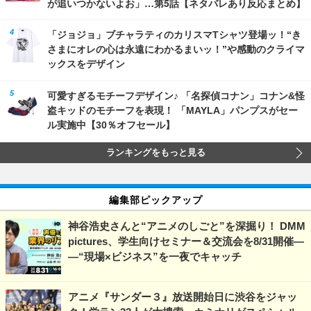
が追いつかないよお」…第5話【ネタバレあり反応まとめ】
「ジョジョ」ブチャラティのカリスマTシャツ登場ッ！“き
さまにオレの心は永遠にわかるまいッ！”や感動のクライマ
ックスをデザイン
可愛すぎるモチーフデザイン♪ 「名探偵コナン」コナン&怪
盗キッドのモチーフを表現！ 「MAYLA」パンプスがセー
ル実施中【30％オフセール】
ランキングをもっと見る
編集部ピックアップ
神谷浩史さんと“アニメのしごと”を深掘り！ DMM
pictures、学生向けセミナー＆交流会を8/31開催―
―“現場×ビジネス”を一夜でキャッチ
アニメ『サンダー３』放送開始日に渋谷をジャッ