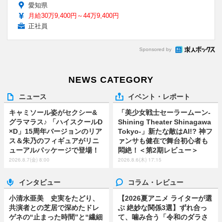
愛知県
月給30万9,400円～44万9,400円
正社員
Sponsored by
NEWS CATEGORY
ニュース
イベント・レポート
キャミソール姿がセクシー&
「美少女戦士セーラームーン-
グラマラス♪ 「ハイスクールD
Shining Theater Shinagawa
×D」15周年バージョンのリア
Tokyo-」新たな敵はAI!? 神フ
ス＆朱乃のフィギュアがリニ
ァンサも健在で舞台初心者も
ューアルパッケージで登場！
悶絶！＜第2期レビュー＞
2026.8.7(金) 8:00
2026.8.6(木) 17:15
インタビュー
コラム・レビュー
小清水亜美 史実をたどり、
【2026夏アニメ ライターが選
共演者との芝居で深めたドレ
ぶ 絶妙な関係3選】ずれ合っ
ゲネの“止まった時間”と“繊細
て、噛み合う「令和のダラさ