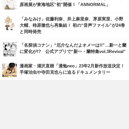
原画展が東海地区“初”開催！「ANNORMAL」
「みなみけ」佐藤利奈、井上麻里奈、茅原実里、小野
大輔、柿原徹也ら再集結！ 初の“音声ファイル”が24巻
と同時発売
「名探偵コナン」“厄介なんだよオメーは!!”…新一と蘭
に変化が!? 公式アプリで“新一・蘭特集vol.3Revival”
漫画家・浦沢直樹「漫勉neo」23年2月新作放送決定！
手塚治虫や寺田克也らに迫るドキュメンタリー