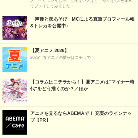
人、全くプレイしたことがない人など、様々な4人を集め
てプレイしてみました！
「声優と夜あそび」MCによる直筆プロフィール帳
&トレカを公開中♪
【夏アニメ 2026】
2026年春アニメの情報はコチラで！
【コラムはコチラから！】夏アニメは“マイナー時
代”をどう描くのか？／ほか
アニメを見るならABEMAで！ 充実のラインナッ
プ【PR】