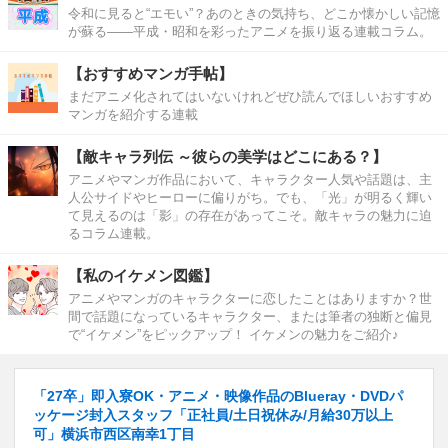
令和に見ると“エモい”？あのときの気持ち、どこか懐かしい記憶
が蘇る――平成・昭和を彩ったアニメを振り返る連載コラム。
【おすすめマンガ手帖】
まだアニメ化されてはいないけれどぜひ読んでほしいおすすめ
マンガを紹介する連載
【敵キャラ列伝 ～彼らの美学はどこにある？】
アニメやマンガ作品において、キャラクター人気や話題は、主
人公サイドやヒーローに偏りがち。でも、「光」が明るく輝い
て見えるのは「影」の存在があってこそ。敵キャラの魅力に迫
るコラム連載。
【私のイケメン図鑑】
アニメやマンガのキャラクターに恋したことはありますか？世
間で話題になっているキャラクター、または筆者の独断と偏見
で“イケメン”をピックアップ！ イケメンの魅力をご紹介♪
「27卒」即入寮OK・アニメ・映像作品のBlueray・DVDパ
ッケージ封入スタッフ「正社員/土日祝休み/月給30万以上
可」横浜市西区南幸1丁目