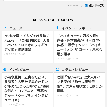
Sponsored by
NEWS CATEGORY
ニュース
イベント・レポート
“おれァ腐ってもダチは見捨て
「ハイキュー!!」西谷夕役の
ねェっ!!”「ONE PIECE」人食
声優・岡本信彦が”リベロ”を
いのバルトロメオのフィギュ
体感！ 展示イベント「ハイキ
アが限定復刻開始
ュー!! オン ザ コート」東京会
場が開幕
2026.8.9(日) 20:30
2026.8.7(金) 18:20
インタビュー
コラム・レビュー
小清水亜美 史実をたどり、
映画「ちいかわ」は大人もハ
共演者との芝居で深めたドレ
マる傑作!「原作は東野圭
ゲネの“止まった時間”と“繊細
吾?」の声も飛び交う仕掛けが
な強さ” TVアニメ「天幕の
満載
ジャードゥーガル」インタビ
2026.8.8(土) 10:45
ュー（８）
2026.8.3(月) 18:00