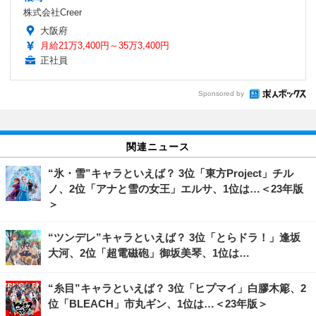
株式会社Creer
大阪府
月給21万3,400円～35万3,400円
正社員
Sponsored by
関連ニュース
“氷・雪”キャラといえば？ 3位「東方Project」チル
ノ、2位「アナと雪の女王」エルサ、1位は…＜23年版
＞
“ツンデレ”キャラといえば？ 3位「とらドラ！」逢坂
大河、2位「超電磁砲」御坂美琴、1位は…
“糸目”キャラといえば？ 3位「ヒプマイ」白膠木簓、2
位「BLEACH」市丸ギン、1位は…＜23年版＞