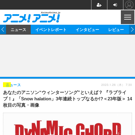
CL
ム
ニュース
イベントレポート
インタビュー
レビュー
ニュース
アニメ
映画/ドラマ
イベントレポート
マンガ
ノベル
アニメ
映画
インタビュー
音楽
声優
ライブ
舞台
スタッフ
声優
レビュー
2023.1.26（木） 7:30
ニュース
あなたのアニソン“ウィンターソング”といえば？ 『ラブライ
ゲーム
グッズ
海外イベント
ビジネス
俳優・タレント
アーティスト
アニメ
実写
動画
ブ！』「Snow halation」3年連続トップなるか!?＜23年版＞ 14
イベント
海外
枚目の写真・画像
ビジネス
書評
イベント
アニメ
映画/ドラマ
連載・コラム
ゲーム
座談会
アニメ！アニメ！TV
ABEMA Cafe