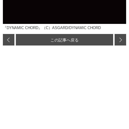
『DYNAMIC CHORD』（C）ASGARD/DYNAMIC CHORD
この記事へ戻る