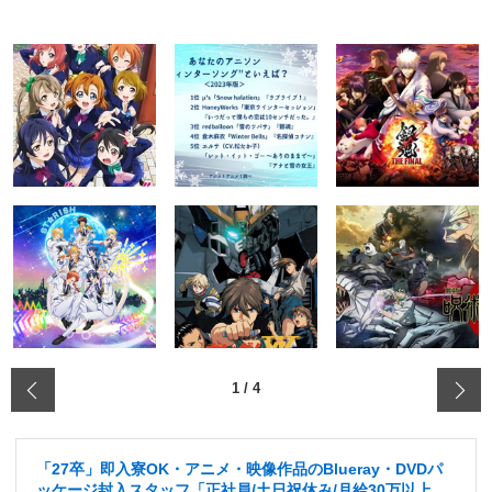
‹
1
/
4
「27卒」即入寮OK・アニメ・映像作品のBlueray・DVDパ
ッケージ封入スタッフ「正社員/土日祝休み/月給30万以上