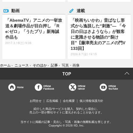
動画
連載
「AbemaTV」アニメの一挙放
「映画ちいかわ」昔ばなし形
送＆劇場作品が目白押し 「R
式から逸脱した“刺激”― 「今
e:ゼロ」「うたプリ」新海誠
日の日はさようなら」が観客
作品も
に意識させる物語の“裂け
目”【藤津亮太のアニメの門V
2017.3.18(土) 9:06
133回】
2026.8.7(金) 19:15
ホーム
›
ニュース
›
そのほか
›
記事
›
写真・画像
TOP
Official
Official
Official
Home
Facebook
twitter
YouTube
お問合せ
広告掲載
会社概要
個人情報保護方針
紹介した商品/サービスを購入、契約した場合に、
売上の一部が弊社サイトに還元されることがあります。
当サイトに掲載の記事・見出し・写真・画像の無断転載を禁じます。
Copyright © 2026 IID, Inc.