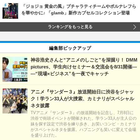
「ジョジョ 黄金の風」ブチャラティチームやポルナレフら
を華やかに♪ 「glamb」新作カプセルコレクション登場
ランキングをもっと見る
編集部ピックアップ
神谷浩史さんと“アニメのしごと”を深掘り！ DMM
pictures、学生向けセミナー＆交流会を8/31開催―
―“現場×ビジネス”を一夜でキャッチ
アニメ『サンダー３』放送開始日に渋谷をジャッ
ク！学ラン33人が大捜索、カミナリがスペシャル
ネタ披露
TVアニメ『サンダー３』の放送開始を記念し、7月8日に
渋谷で街頭イベントが開催された。学ラン33人が主人公の
妹を探す設定で渋谷を練り歩き、お笑いコンビ・カミナリ
がスペシャルネタを披露。ハプニングも笑いに変えて会場
を盛り上げた。