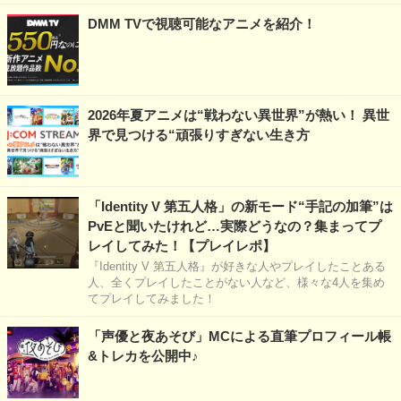
DMM TVで視聴可能なアニメを紹介！
2026年夏アニメは“戦わない異世界”が熱い！ 異世
界で見つける“頑張りすぎない生き方
「Identity V 第五人格」の新モード“手記の加筆”は
PvEと聞いたけれど…実際どうなの？集まってプ
レイしてみた！【プレイレポ】
『Identity V 第五人格』が好きな人やプレイしたことある
人、全くプレイしたことがない人など、様々な4人を集め
てプレイしてみました！
「声優と夜あそび」MCによる直筆プロフィール帳
&トレカを公開中♪