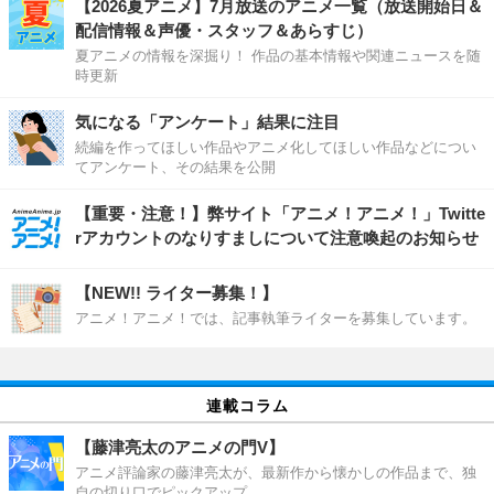
【2026夏アニメ】7月放送のアニメ一覧（放送開始日＆
配信情報＆声優・スタッフ＆あらすじ）
夏アニメの情報を深掘り！ 作品の基本情報や関連ニュースを随
時更新
気になる「アンケート」結果に注目
続編を作ってほしい作品やアニメ化してほしい作品などについ
てアンケート、その結果を公開
【重要・注意！】弊サイト「アニメ！アニメ！」Twitte
rアカウントのなりすましについて注意喚起のお知らせ
【NEW!! ライター募集！】
アニメ！アニメ！では、記事執筆ライターを募集しています。
連載コラム
【藤津亮太のアニメの門V】
アニメ評論家の藤津亮太が、最新作から懐かしの作品まで、独
自の切り口でピックアップ。