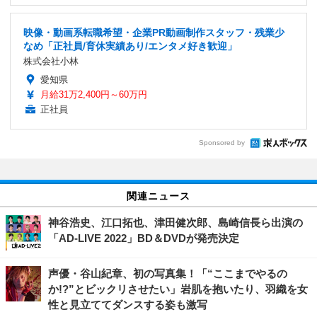
映像・動画系転職希望・企業PR動画制作スタッフ・残業少
なめ「正社員/育休実績あり/エンタメ好き歓迎」
株式会社小林
愛知県
月給31万2,400円～60万円
正社員
Sponsored by
関連ニュース
神谷浩史、江口拓也、津田健次郎、島崎信長ら出演の
「AD-LIVE 2022」BD＆DVDが発売決定
声優・谷山紀章、初の写真集！「“ここまでやるの
か!?”とビックリさせたい」岩肌を抱いたり、羽織を女
性と見立ててダンスする姿も激写