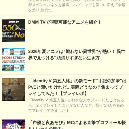
がスペシャルネタを披露。ハプニングも笑いに変えて会場
を盛り上げた。
DMM TVで視聴可能なアニメを紹介！
2026年夏アニメは“戦わない異世界”が熱い！ 異世
界で見つける“頑張りすぎない生き方
「Identity V 第五人格」の新モード“手記の加筆”は
PvEと聞いたけれど…実際どうなの？集まってプ
レイしてみた！【プレイレポ】
『Identity V 第五人格』が好きな人やプレイしたことある
人、全くプレイしたことがない人など、様々な4人を集め
てプレイしてみました！
「声優と夜あそび」MCによる直筆プロフィール帳
&トレカを公開中♪