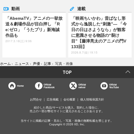
動画
連載
「AbemaTV」アニメの一挙放
「映画ちいかわ」昔ばなし形
送＆劇場作品が目白押し 「R
式から逸脱した“刺激”― 「今
e:ゼロ」「うたプリ」新海誠
日の日はさようなら」が観客
作品も
に意識させる物語の“裂け
目”【藤津亮太のアニメの門V
2017.3.18(土) 9:06
133回】
2026.8.7(金) 19:15
ホーム
›
ニュース
›
声優
›
記事
›
写真・画像
TOP
Official
Official
Official
Home
Facebook
twitter
YouTube
お問合せ
広告掲載
会社概要
個人情報保護方針
紹介した商品/サービスを購入、契約した場合に、
売上の一部が弊社サイトに還元されることがあります。
当サイトに掲載の記事・見出し・写真・画像の無断転載を禁じます。
Copyright © 2026 IID, Inc.