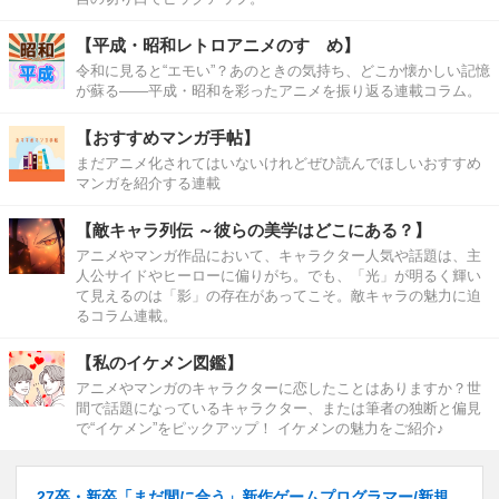
【平成・昭和レトロアニメのすゝめ】
令和に見ると“エモい”？あのときの気持ち、どこか懐かしい記憶
が蘇る――平成・昭和を彩ったアニメを振り返る連載コラム。
【おすすめマンガ手帖】
まだアニメ化されてはいないけれどぜひ読んでほしいおすすめ
マンガを紹介する連載
【敵キャラ列伝 ～彼らの美学はどこにある？】
アニメやマンガ作品において、キャラクター人気や話題は、主
人公サイドやヒーローに偏りがち。でも、「光」が明るく輝い
て見えるのは「影」の存在があってこそ。敵キャラの魅力に迫
るコラム連載。
【私のイケメン図鑑】
アニメやマンガのキャラクターに恋したことはありますか？世
間で話題になっているキャラクター、または筆者の独断と偏見
で“イケメン”をピックアップ！ イケメンの魅力をご紹介♪
27卒・新卒「まだ間に合う」新作ゲームプログラマー/新規