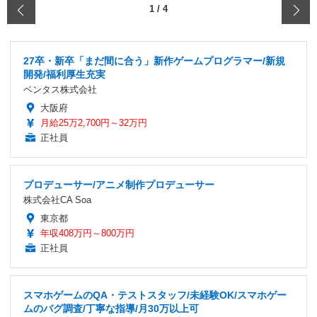
‹
1
/
4
27卒・新卒「まだ間に合う」新作ゲームプログラマー/新規
開発/福利厚生充実
ベンタス株式会社
大阪府
月給25万2,700円～32万円
正社員
プロデューサー/アニメ制作プロデューサー
株式会社CA Soa
東京都
年収408万円～800万円
正社員
スマホゲームのQA・テストスタッフ/未経験OK/スマホゲー
ムのバグ調査/丁寧な指導/月30万以上可