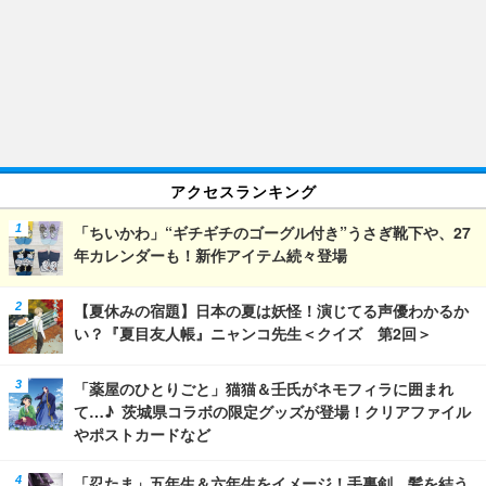
アクセスランキング
「ちいかわ」“ギチギチのゴーグル付き”うさぎ靴下や、27
年カレンダーも！新作アイテム続々登場
【夏休みの宿題】日本の夏は妖怪！演じてる声優わかるか
い？『夏目友人帳』ニャンコ先生＜クイズ 第2回＞
「薬屋のひとりごと」猫猫＆壬氏がネモフィラに囲まれ
て…♪ 茨城県コラボの限定グッズが登場！クリアファイル
やポストカードなど
「忍たま」五年生＆六年生をイメージ！手裏剣、髪を結う