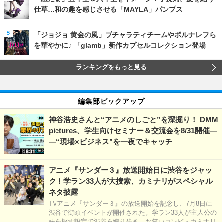
仕草…和の趣を感じさせる「MAYLA」パンプス
「ジョジョ 黄金の風」ブチャラティチームやポルナレフら
を華やかに♪ 「glamb」新作カプセルコレクション登場
ランキングをもっと見る
編集部ピックアップ
神谷浩史さんと“アニメのしごと”を深掘り！ DMM
pictures、学生向けセミナー＆交流会を8/31開催―
―“現場×ビジネス”を一夜でキャッチ
アニメ『サンダー３』放送開始日に渋谷をジャッ
ク！学ラン33人が大捜索、カミナリがスペシャル
ネタ披露
TVアニメ『サンダー３』の放送開始を記念し、7月8日に
渋谷で街頭イベントが開催された。学ラン33人が主人公の
妹を探す設定で渋谷を練り歩き、お笑いコンビ・カミナリ