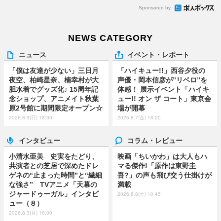
Sponsored by
NEWS CATEGORY
ニュース
イベント・レポート
「僕は友達が少ない」三日月
「ハイキュー!!」西谷夕役の
夜空、柏崎星奈、楠幸村が大
声優・岡本信彦が”リベロ”を
胆水着でグッズ化♪ 15周年記
体感！ 展示イベント「ハイキ
念ショップ、アニメイト秋葉
ュー!! オン ザ コート」東京会
原2号館に期間限定オープン☆
場が開幕
2026.8.9(日) 18:30
2026.8.7(金) 18:20
インタビュー
コラム・レビュー
小清水亜美 史実をたどり、
映画「ちいかわ」は大人もハ
共演者との芝居で深めたドレ
マる傑作!「原作は東野圭
ゲネの“止まった時間”と“繊細
吾?」の声も飛び交う仕掛けが
な強さ” TVアニメ「天幕の
満載
ジャードゥーガル」インタビ
2026.8.8(土) 10:45
ュー（８）
2026.8.3(月) 18:00