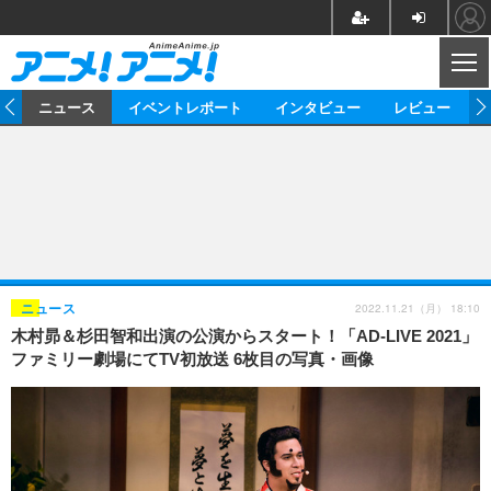
CL
ム
ニュース
イベントレポート
インタビュー
レビュー
ニュース
アニメ
映画/ドラマ
イベントレポート
マンガ
ノベル
アニメ
映画
インタビュー
音楽
声優
ライブ
舞台
スタッフ
声優
レビュー
2022.11.21（月） 18:10
ニュース
木村昴＆杉田智和出演の公演からスタート！「AD-LIVE 2021」
ゲーム
グッズ
海外イベント
ビジネス
俳優・タレント
アーティスト
アニメ
実写
動画
ファミリー劇場にてTV初放送 6枚目の写真・画像
イベント
海外
ビジネス
書評
イベント
アニメ
映画/ドラマ
連載・コラム
ゲーム
座談会
アニメ！アニメ！TV
ABEMA Cafe