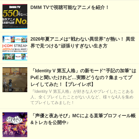
DMM TVで視聴可能なアニメを紹介！
2026年夏アニメは“戦わない異世界”が熱い！ 異世
界で見つける“頑張りすぎない生き方
「Identity V 第五人格」の新モード“手記の加筆”は
PvEと聞いたけれど…実際どうなの？集まってプ
レイしてみた！【プレイレポ】
『Identity V 第五人格』が好きな人やプレイしたことある
人、全くプレイしたことがない人など、様々な4人を集め
てプレイしてみました！
「声優と夜あそび」MCによる直筆プロフィール帳
&トレカを公開中♪