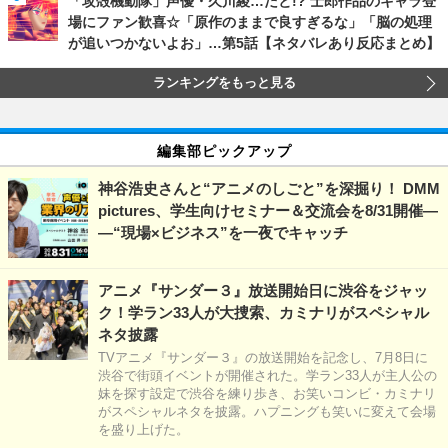
「攻殻機動隊」声優・久川綾…だと!? 士郎作品のキャラ登
場にファン歓喜☆「原作のままで良すぎるな」「脳の処理
が追いつかないよお」…第5話【ネタバレあり反応まとめ】
ランキングをもっと見る
編集部ピックアップ
神谷浩史さんと“アニメのしごと”を深掘り！ DMM
pictures、学生向けセミナー＆交流会を8/31開催―
―“現場×ビジネス”を一夜でキャッチ
アニメ『サンダー３』放送開始日に渋谷をジャッ
ク！学ラン33人が大捜索、カミナリがスペシャル
ネタ披露
TVアニメ『サンダー３』の放送開始を記念し、7月8日に
渋谷で街頭イベントが開催された。学ラン33人が主人公の
妹を探す設定で渋谷を練り歩き、お笑いコンビ・カミナリ
がスペシャルネタを披露。ハプニングも笑いに変えて会場
を盛り上げた。