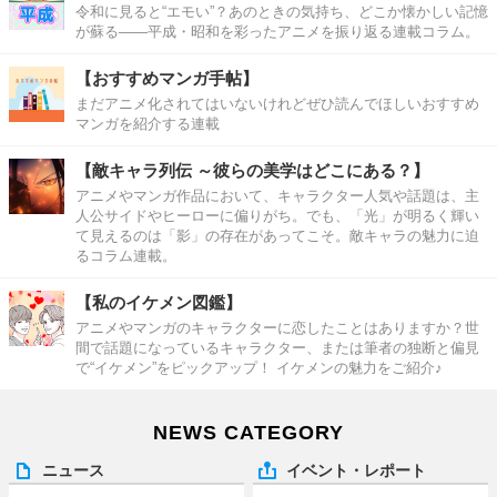
令和に見ると“エモい”？あのときの気持ち、どこか懐かしい記憶
が蘇る――平成・昭和を彩ったアニメを振り返る連載コラム。
【おすすめマンガ手帖】
まだアニメ化されてはいないけれどぜひ読んでほしいおすすめ
マンガを紹介する連載
【敵キャラ列伝 ～彼らの美学はどこにある？】
アニメやマンガ作品において、キャラクター人気や話題は、主
人公サイドやヒーローに偏りがち。でも、「光」が明るく輝い
て見えるのは「影」の存在があってこそ。敵キャラの魅力に迫
るコラム連載。
【私のイケメン図鑑】
アニメやマンガのキャラクターに恋したことはありますか？世
間で話題になっているキャラクター、または筆者の独断と偏見
で“イケメン”をピックアップ！ イケメンの魅力をご紹介♪
NEWS CATEGORY
ニュース
イベント・レポート