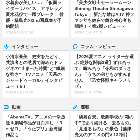
水着姿が美しい…♪ 「仮面ラ
「美少女戦士セーラームーン-
イダーリバイス」アギレラ／
Shining Theater Shinagawa
夏木花役で一躍ブレーク！ 俳
Tokyo-」新たな敵はAI!? 神フ
優・椛島光の2nd写真集が予
ァンサも健在で舞台初心者も
約開始
悶絶！＜第2期レビュー＞
2026.8.6(木) 20:30
2026.8.6(木) 17:15
インタビュー
コラム・レビュー
小清水亜美 史実をたどり、
【2026夏アニメ ライターが選
共演者との芝居で深めたドレ
ぶ 絶妙な関係3選】ずれ合っ
ゲネの“止まった時間”と“繊細
て、噛み合う「令和のダラさ
な強さ” TVアニメ「天幕の
ん」「うちの弟どもがすみま
ジャードゥーガル」インタビ
せん」「乙女怪獣キャラメリ
ュー（８）
ゼ」
2026.8.3(月) 18:00
2026.8.6(木) 17:50
動画
連載
「AbemaTV」アニメの一挙放
「淡島百景」歌劇学校の“箱の
送＆劇場作品が目白押し 「R
中”であり続ける「去るもの」
e:ゼロ」「うたプリ」新海誠
「見送るもの」の景色【藤津
作品も
亮太のアニメの門V 132回】