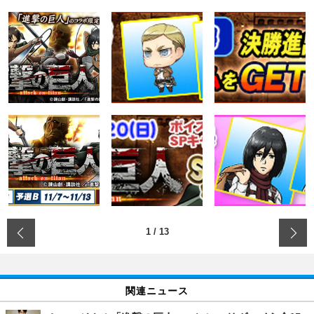
‹
1
/
13
関連ニュース