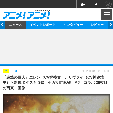
CL
ム
ニュース
イベントレポート
インタビュー
レビュー
ニュース
アニメ
映画/ドラマ
イベントレポート
マンガ
ノベル
アニメ
映画
インタビュー
音楽
声優
ライブ
舞台
スタッフ
声優
レビュー
2022.10.31（月） 17:00
ニュース
「進撃の巨人」エレン（CV梶裕貴）、リヴァイ（CV神谷浩
ゲーム
グッズ
海外イベント
ビジネス
俳優・タレント
アーティスト
アニメ
実写
動画
史）ら新規ボイスも収録！セガNET麻雀「MJ」コラボ 36枚目
イベント
海外
の写真・画像
ビジネス
書評
イベント
アニメ
映画/ドラマ
連載・コラム
ゲーム
座談会
アニメ！アニメ！TV
ABEMA Cafe