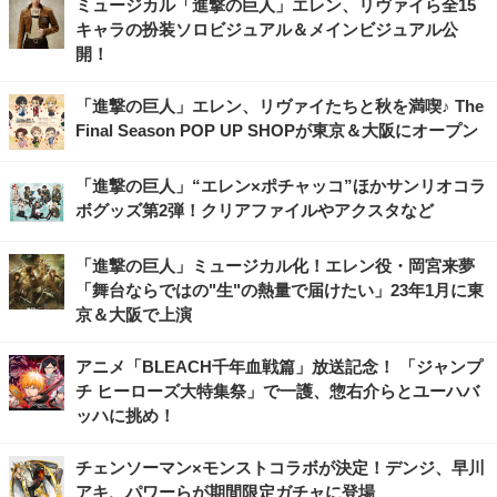
ミュージカル「進撃の巨人」エレン、リヴァイら全15
キャラの扮装ソロビジュアル＆メインビジュアル公
開！
「進撃の巨人」エレン、リヴァイたちと秋を満喫♪ The
Final Season POP UP SHOPが東京＆大阪にオープン
「進撃の巨人」“エレン×ポチャッコ”ほかサンリオコラ
ボグッズ第2弾！クリアファイルやアクスタなど
「進撃の巨人」ミュージカル化！エレン役・岡宮来夢
「舞台ならではの"生"の熱量で届けたい」23年1月に東
京＆大阪で上演
アニメ「BLEACH千年血戦篇」放送記念！ 「ジャンプ
チ ヒーローズ大特集祭」で一護、惣右介らとユーハバ
ッハに挑め！
チェンソーマン×モンストコラボが決定！デンジ、早川
アキ、パワーらが期間限定ガチャに登場