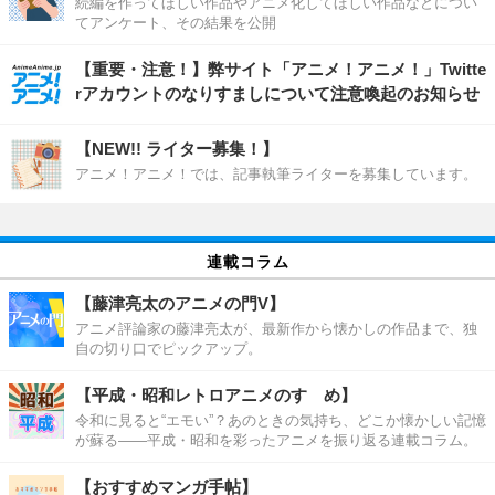
続編を作ってほしい作品やアニメ化してほしい作品などについ
てアンケート、その結果を公開
【重要・注意！】弊サイト「アニメ！アニメ！」Twitte
rアカウントのなりすましについて注意喚起のお知らせ
【NEW!! ライター募集！】
アニメ！アニメ！では、記事執筆ライターを募集しています。
連載コラム
【藤津亮太のアニメの門V】
アニメ評論家の藤津亮太が、最新作から懐かしの作品まで、独
自の切り口でピックアップ。
【平成・昭和レトロアニメのすゝめ】
令和に見ると“エモい”？あのときの気持ち、どこか懐かしい記憶
が蘇る――平成・昭和を彩ったアニメを振り返る連載コラム。
【おすすめマンガ手帖】