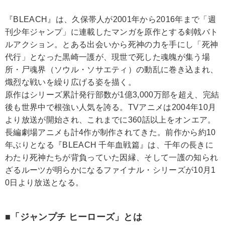
『BLEACH』は、久保帯人が2001年から2016年まで「週
刊少年ジャンプ」に連載したマンガを原作とする剣戟バト
ルアクション。とある出会いから死神の力を手にし「死神
代行」となった黒崎一護が、現世で死した魂魄が集う場
所・尸魂界（ソウル・ソサエティ）の動乱に巻き込まれ、
熾烈な戦いを繰り広げる姿を描く。
原作はシリーズ累計発行部数が1億3,000万部を超え、完結
後も世界中で根強い人気を誇る。TVアニメは2004年10月
より放送が開始され、これまでに360話以上をオンエア。
長編劇場アニメも計4作が制作されてきた。前作から約10
年ぶりとなる『BLEACH 千年血戦篇』は、千年の長きに
わたり死神たちが背負っていた因縁、そして一護の知られ
ざるルーツが明らかになるファイナル・シリーズが10月1
0日より放送となる。
■「ジャンプチ ヒーローズ」とは