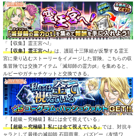
「【収集】霊王宮へ!」
「【収集】霊王宮へ!」
は、護廷十三隊組が反撃する霊王
宮に乗り込むストーリーをイメージした冒険。こちらの収
集冒険では交換アイテム「滅却師の霊力pt」を集めると、
ルビーやガチャチケットと交換できる。
「【超級～究極級】私には全て視えている」
「【超級～究極級】私には全て視えている」
では、対抗キ
ャラとして最後の滅却師 石田雨竜、バズビー（友情ワ