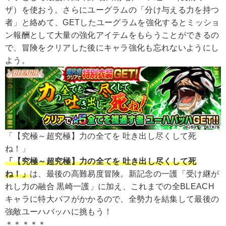
ザ）を使おう。さらにユーグラムの「分け与える力を持つ
者」と絡めて、GETしたユーグラムを強化するとミッショ
ン報酬として大量の強化アイテムをもらうことができるの
で、冒険をクリアした後にキャラ強化も忘れないようにし
よう。
「【究極～超究極】力の全てを 吐き出し尽くして死
ね！」
「【究極～超究極】力の全てを 吐き出し尽くして死
ね！」
は、最後の高難易度冒険。新記念の一護「受け継が
れし力の融合 黒崎一護」に加え、これまでの全BLEACH
キャラに特大バフがかかるので、全勢力を結集して最後の
強敵ユーハバッハに挑もう！
＊＊＊＊＊