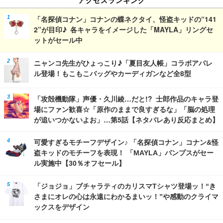
「名探偵コナン」コナンの蝶ネクタイ、怪盗キッドの“141
2”が目印♪ 各キャラをイメージした「MAYLA」リングセ
ットがセール中
ニャンコ先生がひょっこり♪「夏目友人帳」コラボアパレ
ル登場！もこもこバッグやカーディガンなど全8型
「攻殻機動隊」声優・久川綾…だと!? 士郎作品のキャラ登
場にファン歓喜☆「原作のままで良すぎるな」「脳の処理
が追いつかないよお」…第5話【ネタバレあり反応まとめ】
可愛すぎるモチーフデザイン♪ 「名探偵コナン」コナン&怪
盗キッドのモチーフを表現！ 「MAYLA」パンプスがセー
ル実施中【30％オフセール】
「ジョジョ」ブチャラティのカリスマTシャツ登場ッ！“き
さまにオレの心は永遠にわかるまいッ！”や感動のクライマ
ックスをデザイン