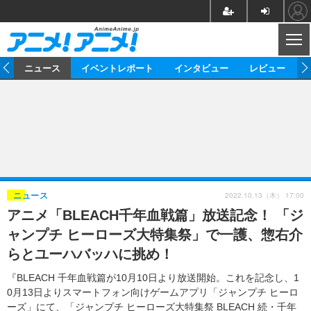
CL
ム
ニュース
イベントレポート
インタビュー
レビュー
ニュース
アニメ
映画/ドラマ
イベントレポート
マンガ
ノベル
アニメ
映画
インタビュー
音楽
声優
ライブ
舞台
スタッフ
声優
レビュー
2022.10.13（木） 17:00
ニュース
アニメ「BLEACH千年血戦篇」放送記念！ 「ジ
ゲーム
グッズ
海外イベント
ビジネス
俳優・タレント
アーティスト
アニメ
実写
動画
ャンプチ ヒーローズ大特集祭」で一護、惣右介
イベント
海外
ビジネス
書評
イベント
アニメ
映画/ドラマ
連載・コラム
らとユーハバッハに挑め！
ゲーム
座談会
アニメ！アニメ！TV
ABEMA Cafe
『BLEACH 千年血戦篇が10月10日より放送開始。これを記念し、1
0月13日よりスマートフォン向けゲームアプリ「ジャンプチ ヒーロ
ーズ」にて、「ジャンプチ ヒーローズ大特集祭 BLEACH 続・千年