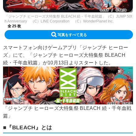
「ジャンプチ ヒーローズ大特集祭 BLEACH 続・千年血戦篇」（C）JUMP 50t
h Anniversary （C）LINE Corporation （C）WonderPlanet Inc.
全 25 枚
写真をすべて見る
スマートフォン向けゲームアプリ「ジャンプチ ヒーロー
ズ」にて、「ジャンプチ ヒーローズ大特集祭 BLEACH
続・千年血戦篇」が10月13日よりスタートした。
「ジャンプチ ヒーローズ大特集祭 BLEACH 続・千年血戦
篇」
■『BLEACH』とは