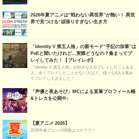
2026年夏アニメは“戦わない異世界”が熱い！ 異世
界で見つける“頑張りすぎない生き方
「Identity V 第五人格」の新モード“手記の加筆”は
PvEと聞いたけれど…実際どうなの？集まってプ
レイしてみた！【プレイレポ】
『Identity V 第五人格』が好きな人やプレイしたことある
人、全くプレイしたことがない人など、様々な4人を集め
てプレイしてみました！
「声優と夜あそび」MCによる直筆プロフィール帳
&トレカを公開中♪
【夏アニメ 2026】
2026年春アニメの情報はコチラで！