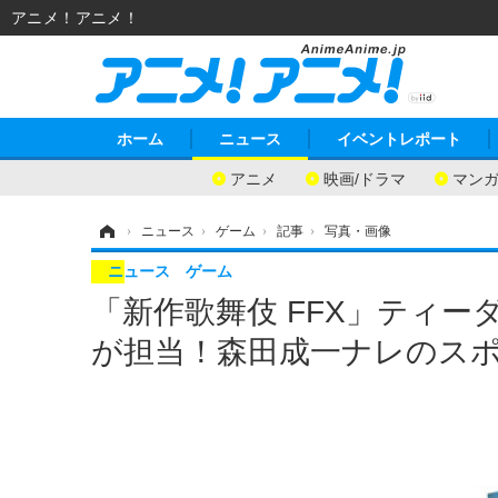
アニメ！アニメ！
ホーム
ニュース
イベントレポート
アニメ
映画/ドラマ
マン
ホーム
›
ニュース
›
ゲーム
›
記事
›
写真・画像
ニュース
ゲーム
「新作歌舞伎 FFX」ティ
が担当！森田成一ナレのスポ