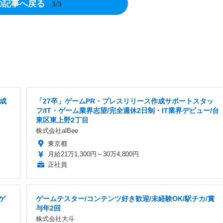
の記事へ戻る
3/3
成
「27卒」ゲームPR・プレスリリース作成サポートスタッ
フ/IT・ゲーム業界志望/完全週休2日制・IT業界デビュー/台
東区東上野2丁目
株式会社alBee
東京都
月給21万1,300円～30万4,800円
正社員
ゲ
ゲームテスター/コンテンツ好き歓迎/未経験OK/駅チカ/賞
与年2回
株式会社大斗