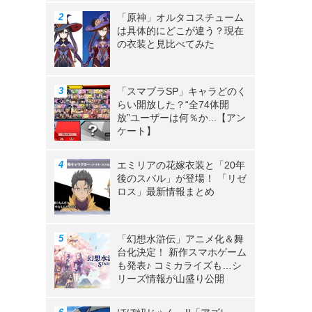
「原神」オルタコスチューム
は具体的にどこが違う？現在
の衣装と見比べてみた
「スマブラSP」キャラどのく
らい開放した？“全74体開
放”ユーザーは何％か...【アン
ケート】
エミリアの花嫁衣装と「20年
後のスバル」が登場！ 「リゼ
ロス」最新情報まとめ
「幻想水滸伝」アニメ化＆舞
台化決定！ 新作スマホゲーム
も発表♪ コミカライズも…シ
リーズ情報が山盛り公開