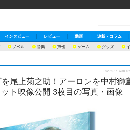
インタビュー
レビュー
動画
連載・コラム
ガ
ノベル
音楽
声優
ゲーム
グッズ
2022.9.14 Wed 12
ーダを尾上菊之助！アーロンを中村獅
ット映像公開 3枚目の写真・画像