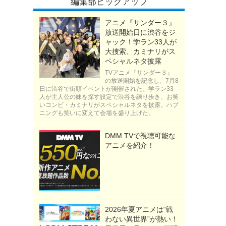
編集部ピックアップ
アニメ『サンダー３』
放送開始日に渋谷をジ
ャック！学ラン33人が
大捜索、カミナリがス
ペシャルネタ披露
TVアニメ『サンダー３』
の放送開始を記念し、7月8
日に渋谷で街頭イベントが開催された。学ラン33
人が主人公の妹を探す設定で渋谷を練り歩き、お笑
いコンビ・カミナリがスペシャルネタを披露。ハプ
ニングも笑いに変えて会場を盛り上げた。
DMM TVで視聴可能な
アニメを紹介！
2026年夏アニメは“戦
わない異世界”が熱い！