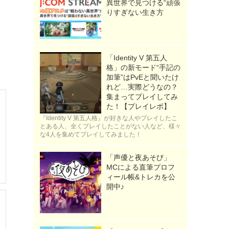
異世界で見つける“頑張
りすぎない生き方
「Identity V 第五人
格」の新モード“手記の
加筆”はPvEと聞いたけ
れど…実際どうなの？
集まってプレイしてみ
た！【プレイレポ】
『Identity V 第五人格』が好きな人やプレイしたこ
とある人、全くプレイしたことがない人など、様々
な4人を集めてプレイしてみました！
「声優と夜あそび」
MCによる直筆プロフ
ィール帳&トレカを公
開中♪